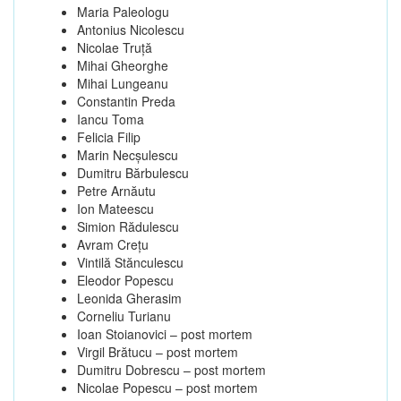
Maria Paleologu
Antonius Nicolescu
Nicolae Truţă
Mihai Gheorghe
Mihai Lungeanu
Constantin Preda
Iancu Toma
Felicia Filip
Marin Necşulescu
Dumitru Bărbulescu
Petre Arnăutu
Ion Mateescu
Simion Rădulescu
Avram Creţu
Vintilă Stănculescu
Eleodor Popescu
Leonida Gherasim
Corneliu Turianu
Ioan Stoianovici – post mortem
Virgil Brătucu – post mortem
Dumitru Dobrescu – post mortem
Nicolae Popescu – post mortem