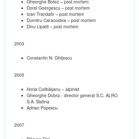
Gheorghe Botez – post mortem
Dorel Goergescu – post mortem
Ioan Trandafir – post mortem
Dumitru Caracostea – post mortem
Dinu Lipatti – post mortem
2003
Constantin N. Ghiţescu
2005
Horia Colibășanu – alpinist
Gheorghe Dobra - director general S.C. ALRO
S.A. Slatina
Adrian Popescu
2007
Răzvan Raț