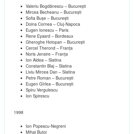
Valeriu Bogdănescu – Bucureşti
Mircea Becheanu – Bucureşti
Sofia Buşe – Bucureşti
Doina Cornea – Cluj-Napoca
Eugen Ionescu – Paris
Rene Eyasrd – Bordeaux
Gheroghe Hotopan – Bucureşti
Cercel Therond – Franţa
Noris Jensire – Franţa
Ion Aldea – Slatina
Constantin Blaj – Slatina
Liviu Mircea Dan – Slatina
Petre Roman – Bucureşti
Eugen Gîrlea – Bucureşti
Spiru Vergulescu
Ion Spirescu
1998
Ion Popescu-Negreni
Mihai Butoi