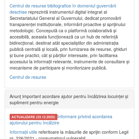
Centrul de resurse bibliografice în domeniul guvernării
deschise
reprezintă instrumentul digital integrat al
Secretariatului General al Guvernului, dedicat promovării
transparenței instituționale, informării proactive și sprijinului
metodologic. Concepută ca o platformă colaborativă și
accesibilă, aceasta funcționează ca un hub de referință
bidirecțional, destinat atât specialiștilor din administrația
publică centrală și locală, prin furnizarea de resurse, ghiduri
și bune practici, cât și părților interesate, prin facilitarea
accesului la informații relevante, instrumente de consultare și
mecanisme de participare și monitorizare publică.
Centrul de resurse
Anunț important acordare ajutor pentru încălzirea locuinței și
supliment pentru energie
Informare privind acordarea
ACTUALIZARE (23.12.2025)
ajutorului pentru încălzire
Informații utile
referitoare la măsurile de sprijin conform Legii
nr. 226/2021 - consumatorul vulnerabil