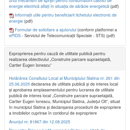
unui mecanism de sprijin pentru consumatorii casnici de
energie electrică aflați în situația de sărăcie energetică
(pdf)
Informații utile pentru beneficiarii tichetului electronic de
energie
(pdf)
Formular de solicitare a ajutorului
(conform platformei a
ePIDS
- Serviciul de Telecomunicații Speciale - STS) (pdf)
Exproprierea pentru cauză de utilitate publică pentru
realizarea obiectivului „Construire parcare supraetajată,
Cartier Eugen Ionescu”
Hotărârea Consiliului Local al Municipiului Slatina nr. 261 din
25.06.2025
declararea de utilitate publică și de interes local
și aprobarea amplasamentului pentru lucrarea de utilitate
publică de interes local „Construire parcare supraetajată,
Cartier Eugen Ionescu, Municipiul Slatina, Județul Olt”, situat
în municipiul Slatina și declanșarea procedurii de expropriere
a imobilelor cuprinse în coridorul de expropriere
Anunțul nr. 81867 din 12.08.2025