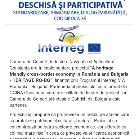
Camera de Comerț, Industrie, Navigație și Agricultură
Constanța are în implementare proiectul
“A heritage
friendly cross-border economy in România and Bulgaria
- HERITAGE RO-BG”
, finanțat prin Programul Interreg V-A
România - Bulgaria. Parteneriatul proiectului este format din
CCINA Constanța, care are calitate de leader de proiect, iar
Camera de Comerț și Industrie Dobrich din Bulgaria este
partener.
Proiectul își propune să promoveze un mediu de afaceri care
să protejeze patrimoniul cultural și natural. Proiectul se
concentrează pe patru sectoare economice, considerate cu
cel mai mare risc în ceea ce privește valorificarea economică
sustenabilă a patrimoniului: turism, urbanism-arhitectură-