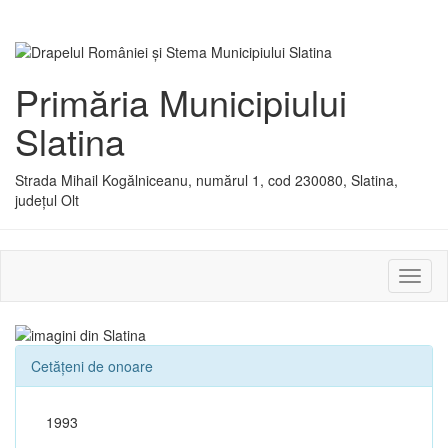
Primăria Municipiului
Slatina
Strada Mihail Kogălniceanu, numărul 1, cod 230080, Slatina,
județul Olt
Activ
sau
dezac
meniu
Cetățeni de onoare
1993