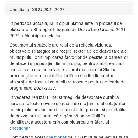
Chestionar SIDU 2021-2027
În perioada actuală, Municipiul Slatina este în procesul de
elaborare a Strategiei Integrate de Dezvoltare Urbană 2021‐
2027 a Municipiului Slatina.
Documentul strategic are rolul de a reflecta viziunea,
obiectivele strategice și direcțiile sectoriale de dezvoltare ale
municipiului, prin implicarea factorilor de decizie, a oamenilor
de afaceri și populației din municipiu, pentru stabilirea unui
consens în ceea ce privește viitorul municipiului Slatina,
precum și pentru a stabili prioritățile și criteriile pentru
absorbția de fonduri comunitare alocate pentru perioada de
programare 2021-2027.
În vederea realizării unei strategii de dezvoltare durabilă
care să reflecte nevoile și gradul de mulțumire al cetățenilor
municipiului privind condițiile existente, precum și prioritățile
de dezvoltare viitoare, vă rugăm să ne sprijiniți în
identificarea acestora prin completarea următorului
chestionar
Completând acest
chestionar
de 7-10 minute ne veți ajuta să