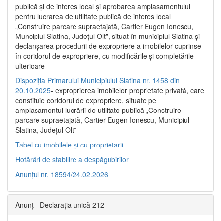
publică şi de interes local şi aprobarea amplasamentului
pentru lucrarea de utilitate publică de interes local
„Construire parcare supraetajată, Cartier Eugen Ionescu,
Muncipiul Slatina, Judeţul Olt”, situat în municipiul Slatina şi
declanşarea procedurii de expropriere a imobilelor cuprinse
în coridorul de expropriere, cu modificările şi completările
ulterioare
Dispoziția Primarului Municipiului Slatina nr. 1458 din
20.10.2025
- exproprierea imobilelor proprietate privată, care
constituie coridorul de expropriere, situate pe
amplasamentul lucrării de utilitate publică „Construire
parcare supraetajată, Cartier Eugen Ionescu, Municipiul
Slatina, Județul Olt”
Tabel cu imobilele și cu proprietarii
Hotărâri de stabilire a despăgubirilor
Anunțul nr. 18594/24.02.2026
Anunț - Declarația unică 212