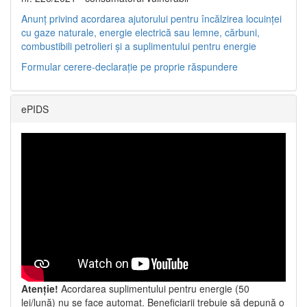
Anunț privind acordarea ajutorului pentru încălzirea locuinței
cu gaze naturale, energie electrică sau lemne, cărbuni,
combustibili petrolieri și a suplimentului pentru energie
Formular cerere-declarație pe proprie răspundere
ePIDS
Atenție!
Acordarea suplimentului pentru energie (50
lei/lună) nu se face automat. Beneficiarii trebuie să depună o