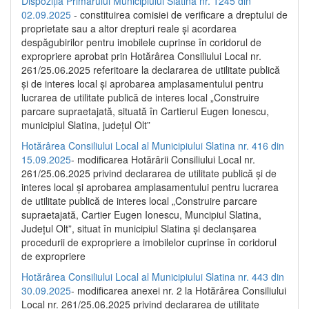
Dispoziția Primarului Municipiului Slatina nr. 1245 din
02.09.2025
- constituirea comisiei de verificare a dreptului de
proprietate sau a altor drepturi reale și acordarea
despăgubirilor pentru imobilele cuprinse în coridorul de
expropriere aprobat prin Hotărârea Consiliului Local nr.
261/25.06.2025 referitoare la declararea de utilitate publică
și de interes local și aprobarea amplasamentului pentru
lucrarea de utilitate publică de interes local „Construire
parcare supraetajată, situată în Cartierul Eugen Ionescu,
municipiul Slatina, județul Olt”
Hotărârea Consiliului Local al Municipiului Slatina nr. 416 din
15.09.2025
- modificarea Hotărârii Consiliului Local nr.
261/25.06.2025 privind declararea de utilitate publică și de
interes local și aprobarea amplasamentului pentru lucrarea
de utilitate publică de interes local „Construire parcare
supraetajată, Cartier Eugen Ionescu, Muncipiul Slatina,
Județul Olt”, situat în municipiul Slatina și declanșarea
procedurii de expropriere a imobilelor cuprinse în coridorul
de expropriere
Hotărârea Consiliului Local al Municipiului Slatina nr. 443 din
30.09.2025
- modificarea anexei nr. 2 la Hotărârea Consiliului
Local nr. 261/25.06.2025 privind declararea de utilitate