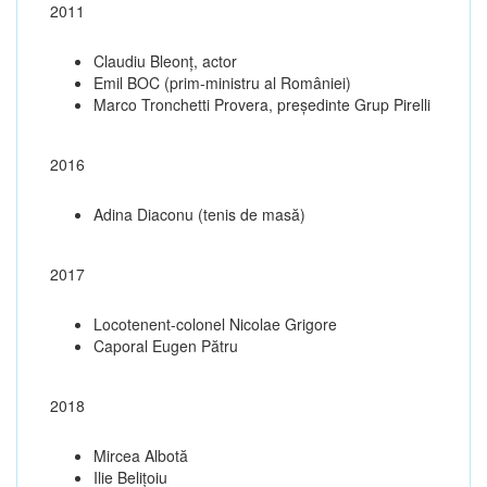
2011
Claudiu Bleonț, actor
Emil BOC (prim-ministru al României)
Marco Tronchetti Provera, președinte Grup Pirelli
2016
Adina Diaconu (tenis de masă)
2017
Locotenent-colonel Nicolae Grigore
Caporal Eugen Pătru
2018
Mircea Albotă
Ilie Belițoiu