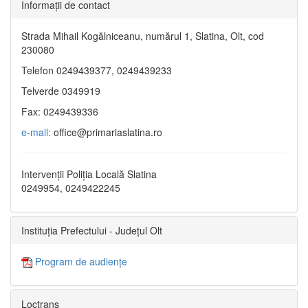
Informaţii de contact
Strada Mihail Kogălniceanu, numărul 1, Slatina, Olt, cod
230080
Telefon 0249439377, 0249439233
Telverde 0349919
Fax: 0249439336
e-mail:
office@primariaslatina.ro
Intervenții Poliția Locală Slatina
0249954, 0249422245
Instituția Prefectului - Județul Olt
Program de audiențe
Loctrans