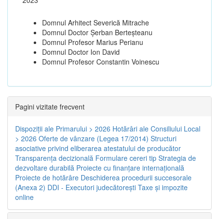
Domnul Arhitect Severică Mitrache
Domnul Doctor Șerban Berteșteanu
Domnul Profesor Marius Perianu
Domnul Doctor Ion David
Domnul Profesor Constantin Voinescu
Pagini vizitate frecvent
Dispoziţii ale Primarului > 2026
Hotărâri ale Consiliului Local
> 2026
Oferte de vânzare (Legea 17/2014)
Structuri
asociative privind eliberarea atestatului de producător
Transparenţa decizională
Formulare cereri tip
Strategia de
dezvoltare durabilă
Proiecte cu finanţare internaţională
Proiecte de hotărâre
Deschiderea procedurii succesorale
(Anexa 2)
DDI - Executori judecătorești
Taxe şi impozite
online