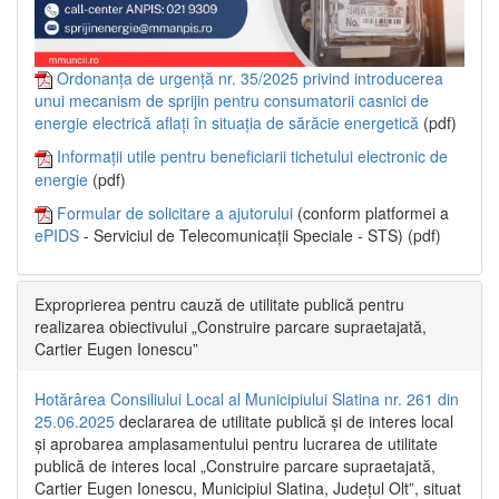
Ordonanța de urgență nr. 35/2025 privind introducerea
unui mecanism de sprijin pentru consumatorii casnici de
energie electrică aflați în situația de sărăcie energetică
(pdf)
Informații utile pentru beneficiarii tichetului electronic de
energie
(pdf)
Formular de solicitare a ajutorului
(conform platformei a
ePIDS
- Serviciul de Telecomunicații Speciale - STS) (pdf)
Exproprierea pentru cauză de utilitate publică pentru
realizarea obiectivului „Construire parcare supraetajată,
Cartier Eugen Ionescu”
Hotărârea Consiliului Local al Municipiului Slatina nr. 261 din
25.06.2025
declararea de utilitate publică și de interes local
și aprobarea amplasamentului pentru lucrarea de utilitate
publică de interes local „Construire parcare supraetajată,
Cartier Eugen Ionescu, Municipiul Slatina, Județul Olt”, situat