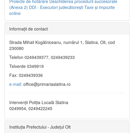
Proiecte de hotărâre
Deschiderea procedurii succesorale
(Anexa 2)
DDI - Executori judecătorești
Taxe şi impozite
online
Informaţii de contact
Strada Mihail Kogălniceanu, numărul 1, Slatina, Olt, cod
230080
Telefon 0249439377, 0249439233
Telverde 0349919
Fax: 0249439336
e-mail:
office@primariaslatina.ro
Intervenții Poliția Locală Slatina
0249954, 0249422245
Instituția Prefectului - Județul Olt