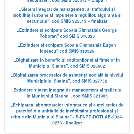
securitate”, cod SMIS 325513 – Etapa II
„Sistem integrat de management al traficului și
mobilității urbane și impunere a regulilor, siguranță și
securitate”, cod SMIS 325513 – finalizat
„Extindere și echipare Școala Gimnazială George
Poboran” cod SMIS 318323
„Extindere și echipare Școala Gimnazială Eugen
Ionescu” cod SMIS 318326
„Digitalizare în beneficiul cetățenilor și al firmelor în
Municipiul Slatina”, cod SMIS 326662
„Digitalizarea proceselor de asistență socială la nivelul
Municipiului Slatina”, cod SMIS 327732
„Extindere sistem integrat de management al traficului
în Municipiul Slatina”, cod SMIS 321905
„Echiparea laboratoarelor informatice și a atelierelor de
practică din unitățile de învățământ profesional și
tehnic din Municipiul Slatina” - F-PNRR-DOTLAB-2024-
0273 - finalizat