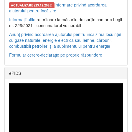
Informare privind acordarea
ACTUALIZARE (23.12.2025)
ajutorului pentru încălzire
Informații utile
referitoare la măsurile de sprijin conform Legii
nr. 226/2021 - consumatorul vulnerabil
Anunț privind acordarea ajutorului pentru încălzirea locuinței
cu gaze naturale, energie electrică sau lemne, cărbuni,
combustibili petrolieri și a suplimentului pentru energie
Formular cerere-declarație pe proprie răspundere
ePIDS