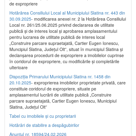
de expropriere
Hotărârea Consiliului Local al Municipiului Slatina nr. 443 din
30.09.2025
- modificarea anexei nr. 2 la Hotărârea Consiliului
Local nr. 261/25.06.2025 privind declararea de utilitate
publică şi de interes local şi aprobarea amplasamentului
pentru lucrarea de utilitate publică de interes local
„Construire parcare supraetajată, Cartier Eugen Ionescu,
Muncipiul Slatina, Judeţul Olt”, situat în municipiul Slatina şi
declanşarea procedurii de expropriere a imobilelor cuprinse
în coridorul de expropriere, cu modificările şi completările
ulterioare
Dispoziția Primarului Municipiului Slatina nr. 1458 din
20.10.2025
- exproprierea imobilelor proprietate privată, care
constituie coridorul de expropriere, situate pe
amplasamentul lucrării de utilitate publică „Construire
parcare supraetajată, Cartier Eugen Ionescu, Municipiul
Slatina, Județul Olt”
Tabel cu imobilele și cu proprietarii
Hotărâri de stabilire a despăgubirilor
Anunțul nr. 18594/24.02.2026