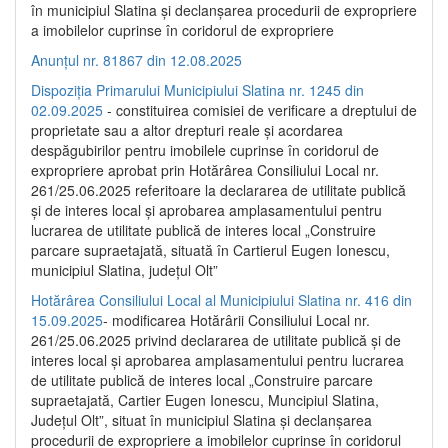
în municipiul Slatina și declanșarea procedurii de expropriere
a imobilelor cuprinse în coridorul de expropriere
Anunțul nr. 81867 din 12.08.2025
Dispoziția Primarului Municipiului Slatina nr. 1245 din
02.09.2025
- constituirea comisiei de verificare a dreptului de
proprietate sau a altor drepturi reale și acordarea
despăgubirilor pentru imobilele cuprinse în coridorul de
expropriere aprobat prin Hotărârea Consiliului Local nr.
261/25.06.2025 referitoare la declararea de utilitate publică
și de interes local și aprobarea amplasamentului pentru
lucrarea de utilitate publică de interes local „Construire
parcare supraetajată, situată în Cartierul Eugen Ionescu,
municipiul Slatina, județul Olt”
Hotărârea Consiliului Local al Municipiului Slatina nr. 416 din
15.09.2025
- modificarea Hotărârii Consiliului Local nr.
261/25.06.2025 privind declararea de utilitate publică și de
interes local și aprobarea amplasamentului pentru lucrarea
de utilitate publică de interes local „Construire parcare
supraetajată, Cartier Eugen Ionescu, Muncipiul Slatina,
Județul Olt”, situat în municipiul Slatina și declanșarea
procedurii de expropriere a imobilelor cuprinse în coridorul