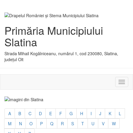
Primăria Municipiului
Slatina
Strada Mihail Kogălniceanu, numărul 1, cod 230080, Slatina,
județul Olt
Activ
sau
dezac
meniu
A
B
C
D
E
F
G
H
I
J
K
L
M
N
O
P
Q
R
S
T
U
V
W