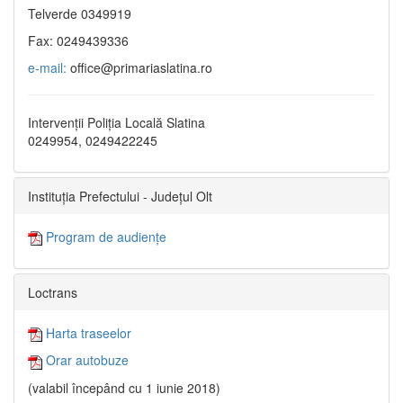
Telverde 0349919
Fax: 0249439336
e-mail:
office@primariaslatina.ro
Intervenții Poliția Locală Slatina
0249954, 0249422245
Instituția Prefectului - Județul Olt
Program de audiențe
Loctrans
Harta traseelor
Orar autobuze
(valabil începând cu 1 iunie 2018)