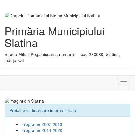
Primăria Municipiului
Slatina
Strada Mihail Kogălniceanu, numărul 1, cod 230080, Slatina,
județul Olt
Activ
sau
dezac
meniu
Proiecte cu finanţare internaţională
Programe 2007-2013
Programe 2014-2020