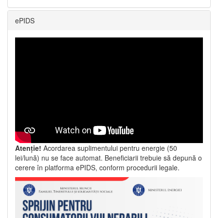
ePIDS
Atenție!
Acordarea suplimentului pentru energie (50
lei/lună) nu se face automat. Beneficiarii trebuie să depună o
cerere în platforma ePIDS, conform procedurii legale.