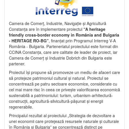
Camera de Comerț, Industrie, Navigație și Agricultură
Constanța are în implementare proiectul
“A heritage
friendly cross-border economy in România and Bulgaria
- HERITAGE RO-BG”
, finanțat prin Programul Interreg V-A
România - Bulgaria. Parteneriatul proiectului este format din
CCINA Constanța, care are calitate de leader de proiect, iar
Camera de Comerț și Industrie Dobrich din Bulgaria este
partener.
Proiectul își propune să promoveze un mediu de afaceri care
să protejeze patrimoniul cultural și natural. Proiectul se
concentrează pe patru sectoare economice, considerate cu
cel mai mare risc în ceea ce privește valorificarea economică
sustenabilă a patrimoniului: turism, urbanism-arhitectură-
construcții, agricultură-silvicultură-pășunat și energii
regenerabile.
Principalul rezultat al proiectului „Strategia de dezvoltare a
unei economii care protejează resursele naturale și culturale
în România și Bulgaria” se concentrează distinct pe