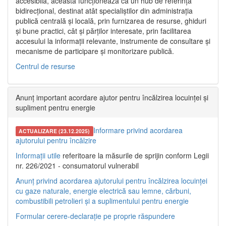
accesibilă, aceasta funcționează ca un hub de referință
bidirecțional, destinat atât specialiștilor din administrația
publică centrală și locală, prin furnizarea de resurse, ghiduri
și bune practici, cât și părților interesate, prin facilitarea
accesului la informații relevante, instrumente de consultare și
mecanisme de participare și monitorizare publică.
Centrul de resurse
Anunț important acordare ajutor pentru încălzirea locuinței și
supliment pentru energie
Informare privind acordarea
ACTUALIZARE (23.12.2025)
ajutorului pentru încălzire
Informații utile
referitoare la măsurile de sprijin conform Legii
nr. 226/2021 - consumatorul vulnerabil
Anunț privind acordarea ajutorului pentru încălzirea locuinței
cu gaze naturale, energie electrică sau lemne, cărbuni,
combustibili petrolieri și a suplimentului pentru energie
Formular cerere-declarație pe proprie răspundere