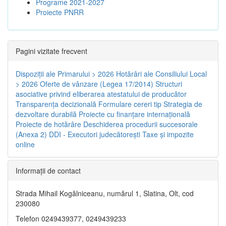
Programe 2021-2027
Proiecte PNRR
Pagini vizitate frecvent
Dispoziţii ale Primarului > 2026
Hotărâri ale Consiliului Local
> 2026
Oferte de vânzare (Legea 17/2014)
Structuri
asociative privind eliberarea atestatului de producător
Transparenţa decizională
Formulare cereri tip
Strategia de
dezvoltare durabilă
Proiecte cu finanţare internaţională
Proiecte de hotărâre
Deschiderea procedurii succesorale
(Anexa 2)
DDI - Executori judecătorești
Taxe şi impozite
online
Informaţii de contact
Strada Mihail Kogălniceanu, numărul 1, Slatina, Olt, cod
230080
Telefon 0249439377, 0249439233