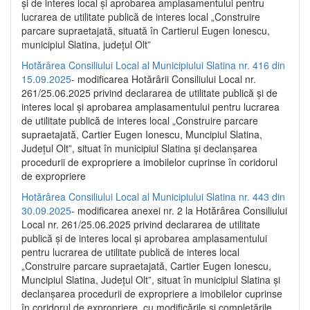
și de interes local și aprobarea amplasamentului pentru
lucrarea de utilitate publică de interes local „Construire
parcare supraetajată, situată în Cartierul Eugen Ionescu,
municipiul Slatina, județul Olt”
Hotărârea Consiliului Local al Municipiului Slatina nr. 416 din
15.09.2025
- modificarea Hotărârii Consiliului Local nr.
261/25.06.2025 privind declararea de utilitate publică și de
interes local și aprobarea amplasamentului pentru lucrarea
de utilitate publică de interes local „Construire parcare
supraetajată, Cartier Eugen Ionescu, Muncipiul Slatina,
Județul Olt”, situat în municipiul Slatina și declanșarea
procedurii de expropriere a imobilelor cuprinse în coridorul
de expropriere
Hotărârea Consiliului Local al Municipiului Slatina nr. 443 din
30.09.2025
- modificarea anexei nr. 2 la Hotărârea Consiliului
Local nr. 261/25.06.2025 privind declararea de utilitate
publică şi de interes local şi aprobarea amplasamentului
pentru lucrarea de utilitate publică de interes local
„Construire parcare supraetajată, Cartier Eugen Ionescu,
Muncipiul Slatina, Judeţul Olt”, situat în municipiul Slatina şi
declanşarea procedurii de expropriere a imobilelor cuprinse
în coridorul de expropriere, cu modificările şi completările