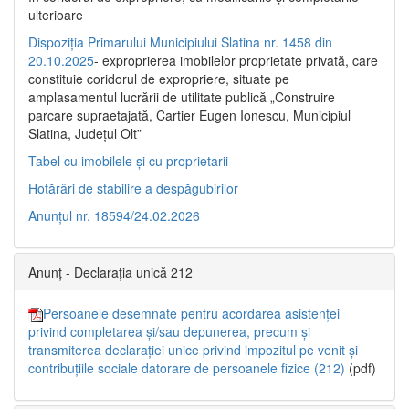
ulterioare
Dispoziția Primarului Municipiului Slatina nr. 1458 din
20.10.2025
- exproprierea imobilelor proprietate privată, care
constituie coridorul de expropriere, situate pe
amplasamentul lucrării de utilitate publică „Construire
parcare supraetajată, Cartier Eugen Ionescu, Municipiul
Slatina, Județul Olt”
Tabel cu imobilele și cu proprietarii
Hotărâri de stabilire a despăgubirilor
Anunțul nr. 18594/24.02.2026
Anunț - Declarația unică 212
Persoanele desemnate pentru acordarea asistenței
privind completarea și/sau depunerea, precum și
transmiterea declarației unice privind impozitul pe venit și
contribuțiile sociale datorare de persoanele fizice (212)
(pdf)