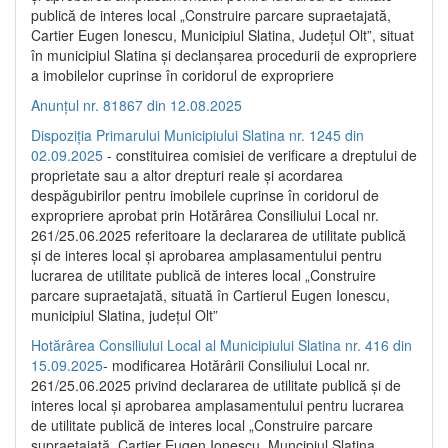
publică de interes local „Construire parcare supraetajată,
Cartier Eugen Ionescu, Municipiul Slatina, Județul Olt”, situat
în municipiul Slatina și declanșarea procedurii de expropriere
a imobilelor cuprinse în coridorul de expropriere
Anunțul nr. 81867 din 12.08.2025
Dispoziția Primarului Municipiului Slatina nr. 1245 din
02.09.2025
- constituirea comisiei de verificare a dreptului de
proprietate sau a altor drepturi reale și acordarea
despăgubirilor pentru imobilele cuprinse în coridorul de
expropriere aprobat prin Hotărârea Consiliului Local nr.
261/25.06.2025 referitoare la declararea de utilitate publică
și de interes local și aprobarea amplasamentului pentru
lucrarea de utilitate publică de interes local „Construire
parcare supraetajată, situată în Cartierul Eugen Ionescu,
municipiul Slatina, județul Olt”
Hotărârea Consiliului Local al Municipiului Slatina nr. 416 din
15.09.2025
- modificarea Hotărârii Consiliului Local nr.
261/25.06.2025 privind declararea de utilitate publică și de
interes local și aprobarea amplasamentului pentru lucrarea
de utilitate publică de interes local „Construire parcare
supraetajată, Cartier Eugen Ionescu, Muncipiul Slatina,