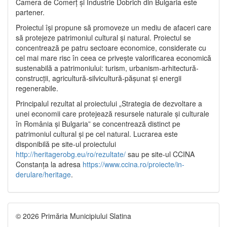
Camera de Comerț și Industrie Dobrich din Bulgaria este
partener.
Proiectul își propune să promoveze un mediu de afaceri care
să protejeze patrimoniul cultural și natural. Proiectul se
concentrează pe patru sectoare economice, considerate cu
cel mai mare risc în ceea ce privește valorificarea economică
sustenabilă a patrimoniului: turism, urbanism-arhitectură-
construcții, agricultură-silvicultură-pășunat și energii
regenerabile.
Principalul rezultat al proiectului „Strategia de dezvoltare a
unei economii care protejează resursele naturale și culturale
în România și Bulgaria” se concentrează distinct pe
patrimoniul cultural și pe cel natural. Lucrarea este
disponibilă pe site-ul proiectului
http://heritagerobg.eu/ro/rezultate/
sau pe site-ul CCINA
Constanța la adresa
https://www.ccina.ro/proiecte/in-
derulare/heritage
.
© 2026 Primăria Municipiului Slatina