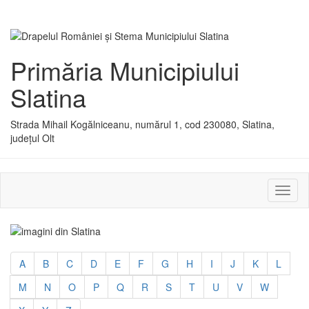
Primăria Municipiului
Slatina
Strada Mihail Kogălniceanu, numărul 1, cod 230080, Slatina,
județul Olt
Activ
sau
dezac
meniu
A
B
C
D
E
F
G
H
I
J
K
L
M
N
O
P
Q
R
S
T
U
V
W