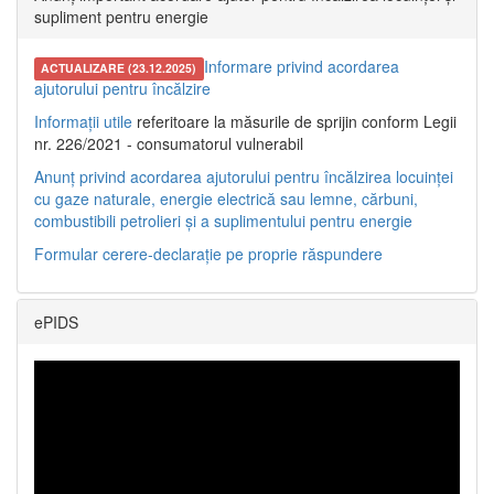
supliment pentru energie
Informare privind acordarea
ACTUALIZARE (23.12.2025)
ajutorului pentru încălzire
Informații utile
referitoare la măsurile de sprijin conform Legii
nr. 226/2021 - consumatorul vulnerabil
Anunț privind acordarea ajutorului pentru încălzirea locuinței
cu gaze naturale, energie electrică sau lemne, cărbuni,
combustibili petrolieri și a suplimentului pentru energie
Formular cerere-declarație pe proprie răspundere
ePIDS