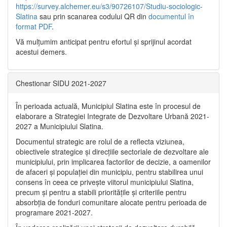
https://survey.alchemer.eu/s3/90726107/Studiu-sociologic-
Slatina
sau prin scanarea codului QR din
documentul în
format PDF
.
Vă mulţumim anticipat pentru efortul şi sprijinul acordat
acestui demers.
Chestionar SIDU 2021-2027
În perioada actuală, Municipiul Slatina este în procesul de
elaborare a Strategiei Integrate de Dezvoltare Urbană 2021‐
2027 a Municipiului Slatina.
Documentul strategic are rolul de a reflecta viziunea,
obiectivele strategice și direcțiile sectoriale de dezvoltare ale
municipiului, prin implicarea factorilor de decizie, a oamenilor
de afaceri și populației din municipiu, pentru stabilirea unui
consens în ceea ce privește viitorul municipiului Slatina,
precum și pentru a stabili prioritățile și criteriile pentru
absorbția de fonduri comunitare alocate pentru perioada de
programare 2021-2027.