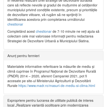
În vederea realizării unei strategii de dezvoltare durabilă
care să reflecte nevoile și gradul de mulțumire al cetățenilor
municipiului privind condițiile existente, precum și prioritățile
de dezvoltare viitoare, vă rugăm să ne sprijiniți în
identificarea acestora prin completarea următorului
chestionar
Completând acest
chestionar
de 7-10 minute ne veți ajuta să
colectam cele mai valoroase informații pentru redactarea
Strategiei de Dezvoltare Urbană a Municipiului Slatina.
Anunț pentru fermieri
Materialele informative referitoare la măsurile de mediu și
climă cuprinse în Programul Național de Dezvoltare Rurală
(PNDR) 2014 – 2020, aferent Campaniei 2021, pot fi
accesate pe site-ul Ministerului Agriculturii și Dezvoltării
Rurale
https://www.madr.ro/masuri-de-mediu-si-clima.html
Expropriere pentru lucrarea de utilitate publică de interes
local „Realizare variantă ocolitoare prin modernizarea