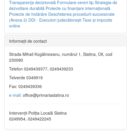
Transparenţa decizională
Formulare cereri tip
Strategia de
dezvoltare durabilă
Proiecte cu finanţare internaţională
Proiecte de hotărâre
Deschiderea procedurii succesorale
(Anexa 2)
DDI - Executori judecătorești
Taxe şi impozite
online
Informaţii de contact
Strada Mihail Kogălniceanu, numărul 1, Slatina, Olt, cod
230080
Telefon 0249439377, 0249439233
Telverde 0349919
Fax: 0249439336
e-mail:
office@primariaslatina.ro
Intervenții Poliția Locală Slatina
0249954, 0249422245