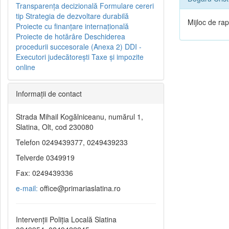
Transparenţa decizională
Formulare cereri
tip
Strategia de dezvoltare durabilă
Mijloc de ra
Proiecte cu finanţare internaţională
Proiecte de hotărâre
Deschiderea
procedurii succesorale (Anexa 2)
DDI -
Executori judecătorești
Taxe şi impozite
online
Informaţii de contact
Strada Mihail Kogălniceanu, numărul 1,
Slatina, Olt, cod 230080
Telefon 0249439377, 0249439233
Telverde 0349919
Fax: 0249439336
e-mail:
office@primariaslatina.ro
Intervenții Poliția Locală Slatina