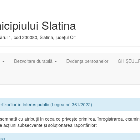
cipiului Slatina
rul 1, cod 230080, Slatina, județul Olt
ș
Dezvoltare durabilă
Evidența persoanelor
GHIȘEUL.
rtizorilor în interes public (Legea nr. 361/2022)
emnată cu atribuții în ceea ce privește primirea, înregistrarea, exami
 acțiuni subsecvente și soluționarea raportărilor:
ina