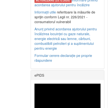
Informare privind
ACTUALIZARE (23.12.2025)
acordarea ajutorului pentru încălzire
Informații utile
referitoare la măsurile de
sprijin conform Legii nr. 226/2021 -
consumatorul vulnerabil
Anunț privind acordarea ajutorului pentru
încălzirea locuinței cu gaze naturale,
energie electrică sau lemne, cărbuni,
combustibili petrolieri și a suplimentului
pentru energie
Formular cerere-declarație pe proprie
răspundere
ePIDS