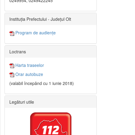
0249954, 0249422245
Instituția Prefectului - Județul Olt
Program de audiențe
Loctrans
Harta traseelor
Orar autobuze
(valabil începând cu 1 iunie 2018)
Legături utile