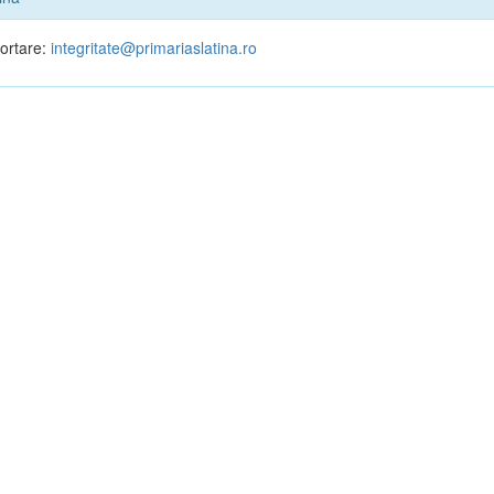
portare:
integritate@primariaslatina.ro