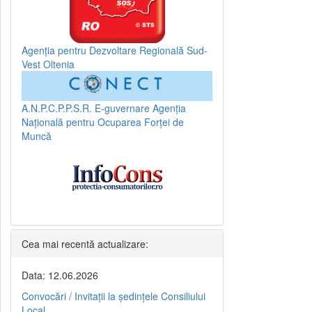
Agenția pentru Dezvoltare Regională Sud-
Vest Oltenia
A.N.P.C.P.P.S.R.
E-guvernare
Agenția
Națională pentru Ocuparea Forței de
Muncă
Cea mai recentă actualizare:
Data: 12.06.2026
Convocări / Invitaţii la şedinţele Consiliului
Local