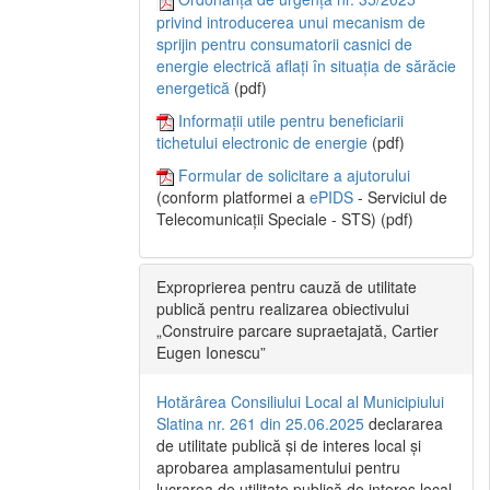
privind introducerea unui mecanism de
sprijin pentru consumatorii casnici de
energie electrică aflați în situația de sărăcie
energetică
(pdf)
Informații utile pentru beneficiarii
tichetului electronic de energie
(pdf)
Formular de solicitare a ajutorului
(conform platformei a
ePIDS
- Serviciul de
Telecomunicații Speciale - STS) (pdf)
Exproprierea pentru cauză de utilitate
publică pentru realizarea obiectivului
„Construire parcare supraetajată, Cartier
Eugen Ionescu”
Hotărârea Consiliului Local al Municipiului
Slatina nr. 261 din 25.06.2025
declararea
de utilitate publică și de interes local și
aprobarea amplasamentului pentru
lucrarea de utilitate publică de interes local