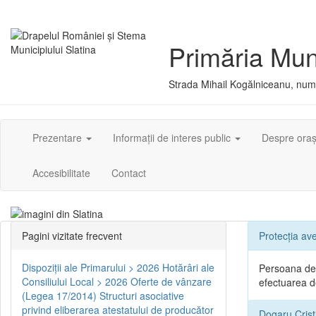
Primăria Muni
Strada Mihail Kogălniceanu, numă
Prezentare
Informații de interes public
Despre ora
Accesibilitate
Contact
Pagini vizitate frecvent
Protecția ave
Dispoziţii ale Primarului > 2026
Hotărâri ale
Persoana des
Consiliului Local > 2026
Oferte de vânzare
efectuarea de
(Legea 17/2014)
Structuri asociative
privind eliberarea atestatului de producător
Dogaru Crist