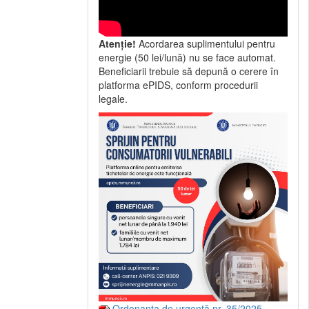
Atenție!
Acordarea suplimentului pentru
energie (50 lei/lună) nu se face automat.
Beneficiarii trebuie să depună o cerere în
platforma ePIDS, conform procedurii
legale.
Ordonanța de urgență nr. 35/2025