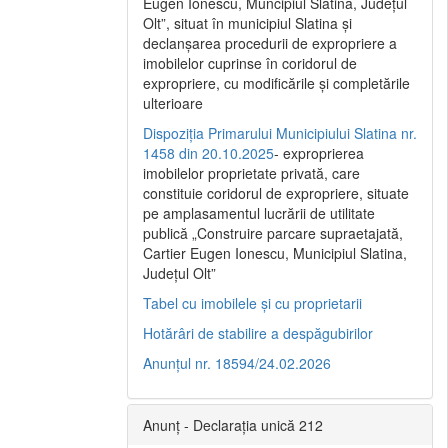
Eugen Ionescu, Muncipiul Slatina, Judeţul
Olt”, situat în municipiul Slatina şi
declanşarea procedurii de expropriere a
imobilelor cuprinse în coridorul de
expropriere, cu modificările şi completările
ulterioare
Dispoziția Primarului Municipiului Slatina nr.
1458 din 20.10.2025
- exproprierea
imobilelor proprietate privată, care
constituie coridorul de expropriere, situate
pe amplasamentul lucrării de utilitate
publică „Construire parcare supraetajată,
Cartier Eugen Ionescu, Municipiul Slatina,
Județul Olt”
Tabel cu imobilele și cu proprietarii
Hotărâri de stabilire a despăgubirilor
Anunțul nr. 18594/24.02.2026
Anunț - Declarația unică 212