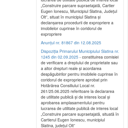
„Construire parcare supraetajată, Cartier
Eugen Ionescu, Municipiul Slatina, Județul
Olt”, situat în municipiul Slatina și
declanșarea procedurii de expropriere a
imobilelor cuprinse în coridorul de
expropriere
Anunțul nr. 81867 din 12.08.2025
Dispoziția Primarului Municipiului Slatina nr.
1245 din 02.09.2025
- constituirea comisiei
de verificare a dreptului de proprietate sau
a altor drepturi reale și acordarea
despăgubirilor pentru imobilele cuprinse în
coridorul de expropriere aprobat prin
Hotărârea Consiliului Local nr.
261/25.06.2025 referitoare la declararea
de utilitate publică și de interes local și
aprobarea amplasamentului pentru
lucrarea de utilitate publică de interes local
„Construire parcare supraetajată, situată în
Cartierul Eugen Ionescu, municipiul
Slatina, județul Olt”