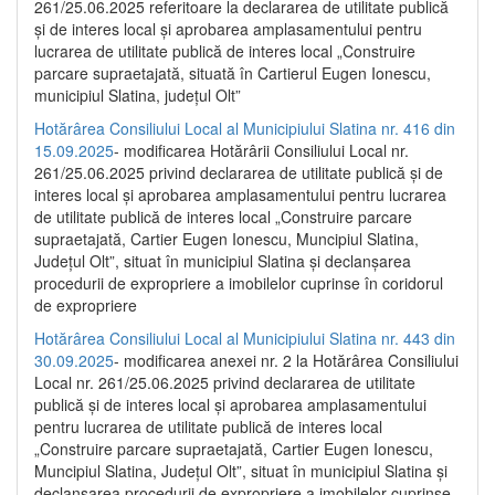
261/25.06.2025 referitoare la declararea de utilitate publică
și de interes local și aprobarea amplasamentului pentru
lucrarea de utilitate publică de interes local „Construire
parcare supraetajată, situată în Cartierul Eugen Ionescu,
municipiul Slatina, județul Olt”
Hotărârea Consiliului Local al Municipiului Slatina nr. 416 din
15.09.2025
- modificarea Hotărârii Consiliului Local nr.
261/25.06.2025 privind declararea de utilitate publică și de
interes local și aprobarea amplasamentului pentru lucrarea
de utilitate publică de interes local „Construire parcare
supraetajată, Cartier Eugen Ionescu, Muncipiul Slatina,
Județul Olt”, situat în municipiul Slatina și declanșarea
procedurii de expropriere a imobilelor cuprinse în coridorul
de expropriere
Hotărârea Consiliului Local al Municipiului Slatina nr. 443 din
30.09.2025
- modificarea anexei nr. 2 la Hotărârea Consiliului
Local nr. 261/25.06.2025 privind declararea de utilitate
publică şi de interes local şi aprobarea amplasamentului
pentru lucrarea de utilitate publică de interes local
„Construire parcare supraetajată, Cartier Eugen Ionescu,
Muncipiul Slatina, Judeţul Olt”, situat în municipiul Slatina şi
declanşarea procedurii de expropriere a imobilelor cuprinse