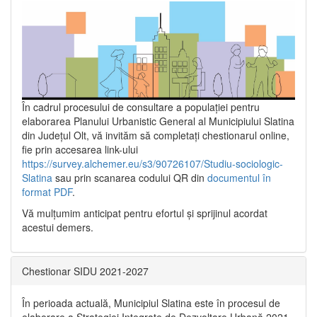
În cadrul procesului de consultare a populaţiei pentru
elaborarea Planului Urbanistic General al Municipiului Slatina
din Județul Olt, vă invităm să completați chestionarul online,
fie prin accesarea link-ului
https://survey.alchemer.eu/s3/90726107/Studiu-sociologic-
Slatina
sau prin scanarea codului QR din
documentul în
format PDF
.
Vă mulţumim anticipat pentru efortul şi sprijinul acordat
acestui demers.
Chestionar SIDU 2021-2027
În perioada actuală, Municipiul Slatina este în procesul de
elaborare a Strategiei Integrate de Dezvoltare Urbană 2021‐