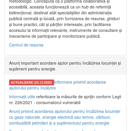
metodologic. Concepută ca o platformă colaborativă și
accesibilă, aceasta funcționează ca un hub de referință
bidirecțional, destinat atât specialiștilor din administrația
publică centrală și locală, prin furnizarea de resurse, ghiduri
și bune practici, cât și părților interesate, prin facilitarea
accesului la informații relevante, instrumente de consultare și
mecanisme de participare și monitorizare publică.
Centrul de resurse
Anunț important acordare ajutor pentru încălzirea locuinței și
supliment pentru energie
Informare privind acordarea
ACTUALIZARE (23.12.2025)
ajutorului pentru încălzire
Informații utile
referitoare la măsurile de sprijin conform Legii
nr. 226/2021 - consumatorul vulnerabil
Anunț privind acordarea ajutorului pentru încălzirea locuinței
cu gaze naturale, energie electrică sau lemne, cărbuni,
combustibili petrolieri și a suplimentului pentru energie