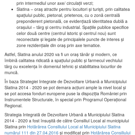
prin intermediul unor axe/ circulații verzi;
Slatina – oraş atractiv pentru locuitori şi turişti, prin calitatea
spaţiului public, pietonal, prietenos, cu o zonă centrală
preponderent pietonală, ce evidenţiază identitatea dublă a
oraşului – târg şi centru industrial. Spaţiile publice specifice
celor două centre (centrul istoric şi centrul nou) sunt
reconectate şi legate de principalele puncte de interes şi
zone rezidenţiale din oraş prin axe tematice.
Astfel, Slatina anului 2020 va fi un oraş tânăr şi modern, ce
îmbină calitatea ridicată a spaţiului public şi farmecul vechiului
târg cu excelenţa în domeniul tehnic şi stabilitatea locurilor de
muncă.
În baza Strategiei Integrate de Dezvoltare Urbană a Municipiului
Slatina 2014 - 2020 se pot demara acţiuni ample la nivel local şi
se pot accesa fonduri europene puse la dispoziţia României prin
Instrumentele Structurale, în special prin Programul Operațional
Regional.
Strategia Integrată de Dezvoltare Urbană a Municipiului Slatina
2014 - 2020 a fost însuşită de către Consiliul Local al municipiului
Slatina prin
Hotărârea Consiliului Local al Municipiului Slatina
numărul 111 din 27.04.2016
și modificat prin
Hotărârea Consiliului