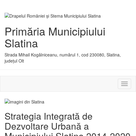
Primăria Municipiului
Slatina
Strada Mihail Kogălniceanu, numărul 1, cod 230080, Slatina,
județul Olt
Activ
sau
dezac
meniu
Strategia Integrată de
Dezvoltare Urbană a
Municipiului Slatina 2014-2020