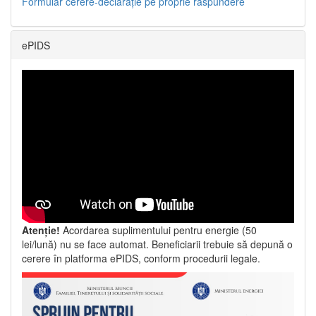
Formular cerere-declarație pe proprie răspundere
ePIDS
Atenție!
Acordarea suplimentului pentru energie (50
lei/lună) nu se face automat. Beneficiarii trebuie să depună o
cerere în platforma ePIDS, conform procedurii legale.