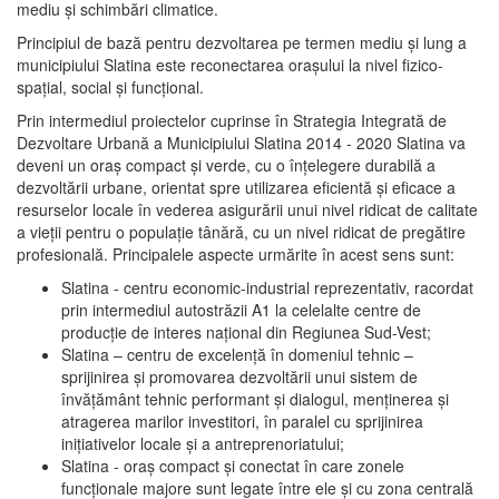
mediu şi schimbări climatice.
Principiul de bază pentru dezvoltarea pe termen mediu şi lung a
municipiului Slatina este reconectarea oraşului la nivel fizico-
spaţial, social şi funcţional.
Prin intermediul proiectelor cuprinse în Strategia Integrată de
Dezvoltare Urbană a Municipiului Slatina 2014 - 2020 Slatina va
deveni un oraş compact şi verde, cu o înţelegere durabilă a
dezvoltării urbane, orientat spre utilizarea eficientă şi eficace a
resurselor locale în vederea asigurării unui nivel ridicat de calitate
a vieţii pentru o populaţie tânără, cu un nivel ridicat de pregătire
profesională. Principalele aspecte urmărite în acest sens sunt:
Slatina - centru economic-industrial reprezentativ, racordat
prin intermediul autostrăzii A1 la celelalte centre de
producţie de interes naţional din Regiunea Sud-Vest;
Slatina – centru de excelenţă în domeniul tehnic –
sprijinirea şi promovarea dezvoltării unui sistem de
învăţământ tehnic performant şi dialogul, menţinerea şi
atragerea marilor investitori, în paralel cu sprijinirea
iniţiativelor locale şi a antreprenoriatului;
Slatina - oraş compact şi conectat în care zonele
funcţionale majore sunt legate între ele şi cu zona centrală