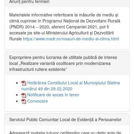
Anunț pentru fermieri
Materialele informative referitoare la măsurile de mediu și
climă cuprinse în Programul Național de Dezvoltare Rurală
(PNDR) 2014 – 2020, aferent Campaniei 2021, pot fi
accesate pe site-ul Ministerului Agriculturii și Dezvoltării
Rurale
https://www.madr.ro/masuri-de-mediu-si-clima.html
Expropriere pentru lucrarea de utilitate publică de interes
local „Realizare variantă ocolitoare prin modernizarea
infrastructurii rutiere existente”
Hotărârea Consiliului Local al Municipiului Slatina
numărul 49 din 29.02.2020
Notificare de acces în teren
Convocare
Serviciul Public Comunitar Local de Evidență a Persoanelor
Adresează invitația tuturor cetățenilor care nu dețin acte de