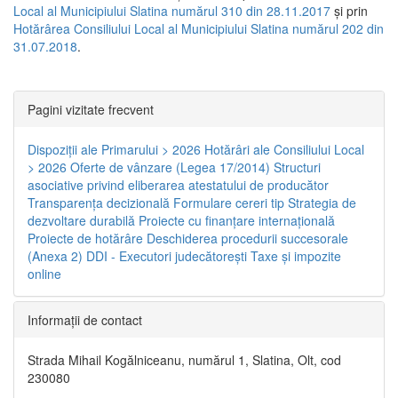
Local al Municipiului Slatina numărul 310 din 28.11.2017
și prin
Hotărârea Consiliului Local al Municipiului Slatina numărul 202 din
31.07.2018
.
Pagini vizitate frecvent
Dispoziţii ale Primarului > 2026
Hotărâri ale Consiliului Local
> 2026
Oferte de vânzare (Legea 17/2014)
Structuri
asociative privind eliberarea atestatului de producător
Transparenţa decizională
Formulare cereri tip
Strategia de
dezvoltare durabilă
Proiecte cu finanţare internaţională
Proiecte de hotărâre
Deschiderea procedurii succesorale
(Anexa 2)
DDI - Executori judecătorești
Taxe şi impozite
online
Informaţii de contact
Strada Mihail Kogălniceanu, numărul 1, Slatina, Olt, cod
230080