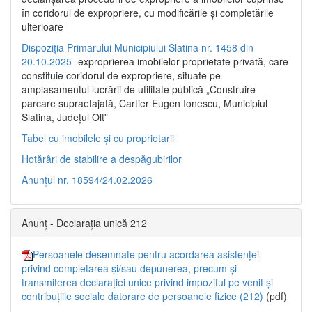
în coridorul de expropriere, cu modificările şi completările
ulterioare
Dispoziția Primarului Municipiului Slatina nr. 1458 din
20.10.2025
- exproprierea imobilelor proprietate privată, care
constituie coridorul de expropriere, situate pe
amplasamentul lucrării de utilitate publică „Construire
parcare supraetajată, Cartier Eugen Ionescu, Municipiul
Slatina, Județul Olt”
Tabel cu imobilele și cu proprietarii
Hotărâri de stabilire a despăgubirilor
Anunțul nr. 18594/24.02.2026
Anunț - Declarația unică 212
Persoanele desemnate pentru acordarea asistenței
privind completarea și/sau depunerea, precum și
transmiterea declarației unice privind impozitul pe venit și
contribuțiile sociale datorare de persoanele fizice (212)
(pdf)