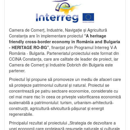
Camera de Comerț, Industrie, Navigație și Agricultură
Constanța are în implementare proiectul
“A heritage
friendly cross-border economy in România and Bulgaria
- HERITAGE RO-BG”
, finanțat prin Programul Interreg V-A
România - Bulgaria. Parteneriatul proiectului este format din
CCINA Constanța, care are calitate de leader de proiect, iar
Camera de Comerț și Industrie Dobrich din Bulgaria este
partener.
Proiectul își propune să promoveze un mediu de afaceri care
să protejeze patrimoniul cultural și natural. Proiectul se
concentrează pe patru sectoare economice, considerate cu
cel mai mare risc în ceea ce privește valorificarea economică
sustenabilă a patrimoniului: turism, urbanism-arhitectură-
construcții, agricultură-silvicultură-pășunat și energii
regenerabile.
Principalul rezultat al proiectului „Strategia de dezvoltare a
unei economii care protejează resursele naturale și culturale