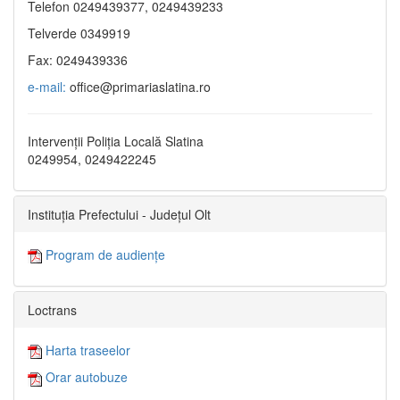
Telefon 0249439377, 0249439233
Telverde 0349919
Fax: 0249439336
e-mail:
office@primariaslatina.ro
Intervenții Poliția Locală Slatina
0249954, 0249422245
Instituția Prefectului - Județul Olt
Program de audiențe
Loctrans
Harta traseelor
Orar autobuze