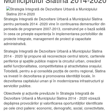
Strategia Integrată de Dezvoltare Urbană a Municipiului Slatina
pentru perioada 2014 -2020 vine în continuarea demersurilor din
perioada de programare 2007-2013, construind pe o bază solidă
în ceea ce priveşte experienţa în implementarea portofoliilor de
proiecte integrate, management de proiect și capacitate
administrativă.
Strategia Integrată de Dezvoltare Urbană a Municipiului Slatina
2014 - 2020 își propune să reconecteze centrul istoric, cartierele
periferice şi spaţiile publice majore la circuitul urban, crescând
astfel funcţionalitatea, competitivitatea şi atractivitatea oraşului.
Totodată, pentru a-şi consolida poziţia de centru regional, Slatina
va investi în dezvoltarea şi promovarea identităţii locale, în
dezvoltarea capitalului uman şi în modernizarea infrastructurii şi
serviciilor publice.
Obiectivele şi acţiunile prevăzute în Strategia Integrată de
Dezvoltare Urbană a Municipiului Slatina 2014 - 2020 vizează
depășirea provocărilor şi valorificarea oportunităţilor identificate
pe cele cinci paliere: economic, demografic, social, conectivitate,