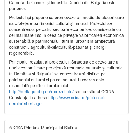
Camera de Comerț și Industrie Dobrich din Bulgaria este
partener.
Proiectul își propune să promoveze un mediu de afaceri care
să protejeze patrimoniul cultural și natural. Proiectul se
concentrează pe patru sectoare economice, considerate cu
cel mai mare risc în ceea ce privește valorificarea economică
sustenabilă a patrimoniului: turism, urbanism-arhitectură-
construcții, agricultură-silvicultură-pășunat și energii
regenerabile.
Principalul rezultat al proiectului „Strategia de dezvoltare a
unei economii care protejează resursele naturale și culturale
în România și Bulgaria” se concentrează distinct pe
patrimoniul cultural și pe cel natural. Lucrarea este
disponibilă pe site-ul proiectului
http://heritagerobg.eu/ro/rezultate/
sau pe site-ul CCINA
Constanța la adresa
https://www.ccina.ro/proiecte/in-
derulare/heritage
.
© 2026 Primăria Municipiului Slatina