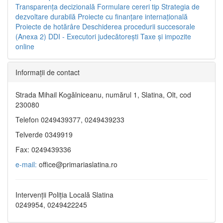
Transparenţa decizională
Formulare cereri tip
Strategia de
dezvoltare durabilă
Proiecte cu finanţare internaţională
Proiecte de hotărâre
Deschiderea procedurii succesorale
(Anexa 2)
DDI - Executori judecătorești
Taxe şi impozite
online
Informaţii de contact
Strada Mihail Kogălniceanu, numărul 1, Slatina, Olt, cod
230080
Telefon 0249439377, 0249439233
Telverde 0349919
Fax: 0249439336
e-mail:
office@primariaslatina.ro
Intervenții Poliția Locală Slatina
0249954, 0249422245