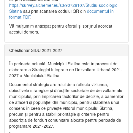
https://survey.alchemer.eu/s3/90726107/Studiu-sociologic-
Slatina
sau prin scanarea codului QR din
documentul în
format PDF
.
Vă mulţumim anticipat pentru efortul şi sprijinul acordat
acestui demers.
Chestionar SIDU 2021-2027
În perioada actuală, Municipiul Slatina este în procesul de
elaborare a Strategiei Integrate de Dezvoltare Urbană 2021‐
2027 a Municipiului Slatina.
Documentul strategic are rolul de a reflecta viziunea,
obiectivele strategice și direcțiile sectoriale de dezvoltare ale
municipiului, prin implicarea factorilor de decizie, a oamenilor
de afaceri și populației din municipiu, pentru stabilirea unui
consens în ceea ce privește viitorul municipiului Slatina,
precum și pentru a stabili prioritățile și criteriile pentru
absorbția de fonduri comunitare alocate pentru perioada de
programare 2021-2027.