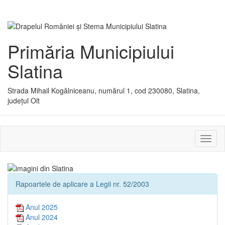
Primăria Municipiului
Slatina
Strada Mihail Kogălniceanu, numărul 1, cod 230080, Slatina,
județul Olt
Activ
sau
dezac
meniu
Rapoartele de aplicare a Legii nr. 52/2003
Anul 2025
Anul 2024