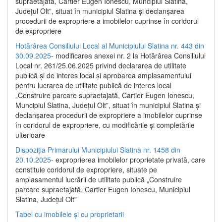
supraetajată, Cartier Eugen Ionescu, Muncipiul Slatina,
Județul Olt”, situat în municipiul Slatina și declanșarea
procedurii de expropriere a imobilelor cuprinse în coridorul
de expropriere
Hotărârea Consiliului Local al Municipiului Slatina nr. 443 din
30.09.2025
- modificarea anexei nr. 2 la Hotărârea Consiliului
Local nr. 261/25.06.2025 privind declararea de utilitate
publică şi de interes local şi aprobarea amplasamentului
pentru lucrarea de utilitate publică de interes local
„Construire parcare supraetajată, Cartier Eugen Ionescu,
Muncipiul Slatina, Judeţul Olt”, situat în municipiul Slatina şi
declanşarea procedurii de expropriere a imobilelor cuprinse
în coridorul de expropriere, cu modificările şi completările
ulterioare
Dispoziția Primarului Municipiului Slatina nr. 1458 din
20.10.2025
- exproprierea imobilelor proprietate privată, care
constituie coridorul de expropriere, situate pe
amplasamentul lucrării de utilitate publică „Construire
parcare supraetajată, Cartier Eugen Ionescu, Municipiul
Slatina, Județul Olt”
Tabel cu imobilele și cu proprietarii