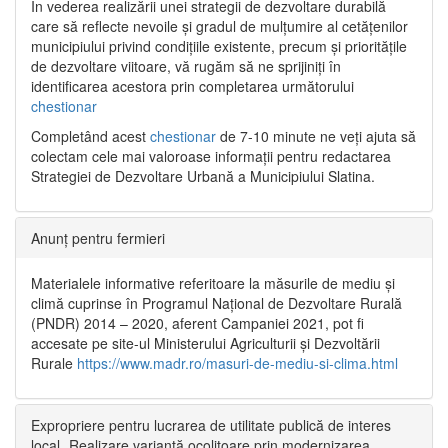
În vederea realizării unei strategii de dezvoltare durabilă
care să reflecte nevoile și gradul de mulțumire al cetățenilor
municipiului privind condițiile existente, precum și prioritățile
de dezvoltare viitoare, vă rugăm să ne sprijiniți în
identificarea acestora prin completarea următorului
chestionar
Completând acest
chestionar
de 7-10 minute ne veți ajuta să
colectam cele mai valoroase informații pentru redactarea
Strategiei de Dezvoltare Urbană a Municipiului Slatina.
Anunț pentru fermieri
Materialele informative referitoare la măsurile de mediu și
climă cuprinse în Programul Național de Dezvoltare Rurală
(PNDR) 2014 – 2020, aferent Campaniei 2021, pot fi
accesate pe site-ul Ministerului Agriculturii și Dezvoltării
Rurale
https://www.madr.ro/masuri-de-mediu-si-clima.html
Expropriere pentru lucrarea de utilitate publică de interes
local „Realizare variantă ocolitoare prin modernizarea