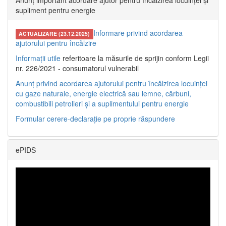
Anunț important acordare ajutor pentru încălzirea locuinței și
supliment pentru energie
Informare privind acordarea
ACTUALIZARE (23.12.2025)
ajutorului pentru încălzire
Informații utile
referitoare la măsurile de sprijin conform Legii
nr. 226/2021 - consumatorul vulnerabil
Anunț privind acordarea ajutorului pentru încălzirea locuinței
cu gaze naturale, energie electrică sau lemne, cărbuni,
combustibili petrolieri și a suplimentului pentru energie
Formular cerere-declarație pe proprie răspundere
ePIDS