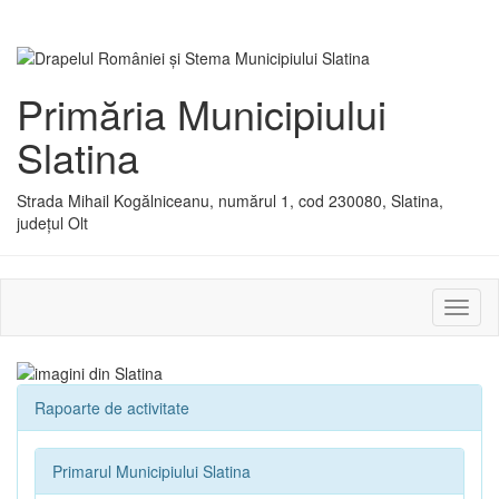
Primăria Municipiului
Slatina
Strada Mihail Kogălniceanu, numărul 1, cod 230080, Slatina,
județul Olt
Activ
sau
dezac
meniu
Rapoarte de activitate
Primarul Municipiului Slatina