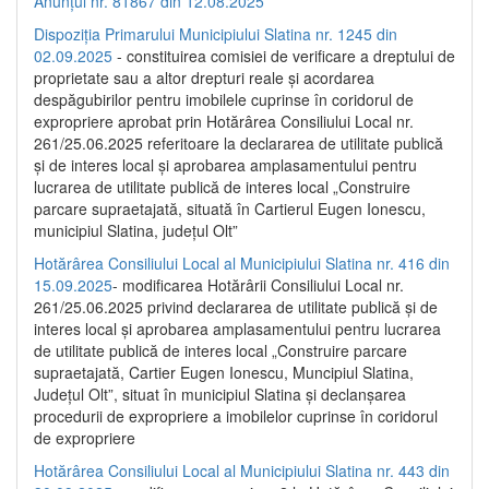
Anunțul nr. 81867 din 12.08.2025
Dispoziția Primarului Municipiului Slatina nr. 1245 din
02.09.2025
- constituirea comisiei de verificare a dreptului de
proprietate sau a altor drepturi reale și acordarea
despăgubirilor pentru imobilele cuprinse în coridorul de
expropriere aprobat prin Hotărârea Consiliului Local nr.
261/25.06.2025 referitoare la declararea de utilitate publică
și de interes local și aprobarea amplasamentului pentru
lucrarea de utilitate publică de interes local „Construire
parcare supraetajată, situată în Cartierul Eugen Ionescu,
municipiul Slatina, județul Olt”
Hotărârea Consiliului Local al Municipiului Slatina nr. 416 din
15.09.2025
- modificarea Hotărârii Consiliului Local nr.
261/25.06.2025 privind declararea de utilitate publică și de
interes local și aprobarea amplasamentului pentru lucrarea
de utilitate publică de interes local „Construire parcare
supraetajată, Cartier Eugen Ionescu, Muncipiul Slatina,
Județul Olt”, situat în municipiul Slatina și declanșarea
procedurii de expropriere a imobilelor cuprinse în coridorul
de expropriere
Hotărârea Consiliului Local al Municipiului Slatina nr. 443 din