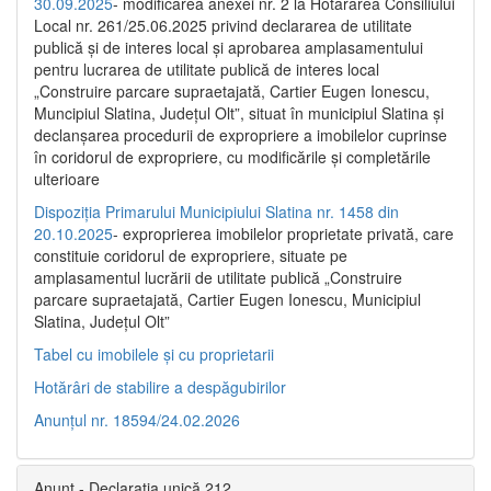
30.09.2025
- modificarea anexei nr. 2 la Hotărârea Consiliului
Local nr. 261/25.06.2025 privind declararea de utilitate
publică şi de interes local şi aprobarea amplasamentului
pentru lucrarea de utilitate publică de interes local
„Construire parcare supraetajată, Cartier Eugen Ionescu,
Muncipiul Slatina, Judeţul Olt”, situat în municipiul Slatina şi
declanşarea procedurii de expropriere a imobilelor cuprinse
în coridorul de expropriere, cu modificările şi completările
ulterioare
Dispoziția Primarului Municipiului Slatina nr. 1458 din
20.10.2025
- exproprierea imobilelor proprietate privată, care
constituie coridorul de expropriere, situate pe
amplasamentul lucrării de utilitate publică „Construire
parcare supraetajată, Cartier Eugen Ionescu, Municipiul
Slatina, Județul Olt”
Tabel cu imobilele și cu proprietarii
Hotărâri de stabilire a despăgubirilor
Anunțul nr. 18594/24.02.2026
Anunț - Declarația unică 212