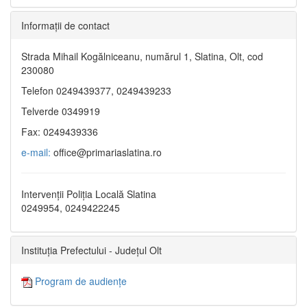
Informaţii de contact
Strada Mihail Kogălniceanu, numărul 1, Slatina, Olt, cod
230080
Telefon 0249439377, 0249439233
Telverde 0349919
Fax: 0249439336
e-mail:
office@primariaslatina.ro
Intervenții Poliția Locală Slatina
0249954, 0249422245
Instituția Prefectului - Județul Olt
Program de audiențe