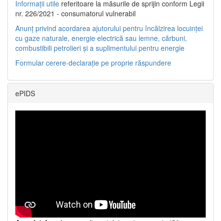
Informații utile
referitoare la măsurile de sprijin conform Legii
nr. 226/2021 - consumatorul vulnerabil
Anunț privind acordarea ajutorului pentru încălzirea locuinței
cu gaze naturale, energie electrică sau lemne, cărbuni,
combustibili petrolieri și a suplimentului pentru energie
Formular cerere-declarație pe proprie răspundere
ePIDS