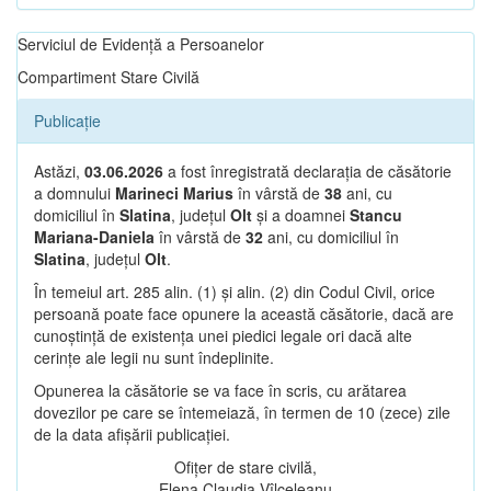
Serviciul de Evidență a Persoanelor
Compartiment Stare Civilă
Publicație
Astăzi,
03.06.2026
a fost înregistrată declarația de căsătorie
a domnului
Marineci Marius
în vârstă de
38
ani, cu
domiciliul în
Slatina
, județul
Olt
și a doamnei
Stancu
Mariana-Daniela
în vârstă de
32
ani, cu domiciliul în
Slatina
, județul
Olt
.
În temeiul art. 285 alin. (1) și alin. (2) din Codul Civil, orice
persoană poate face opunere la această căsătorie, dacă are
cunoștință de existența unei piedici legale ori dacă alte
cerințe ale legii nu sunt îndeplinite.
Opunerea la căsătorie se va face în scris, cu arătarea
dovezilor pe care se întemeiază, în termen de 10 (zece) zile
de la data afișării publicației.
Ofițer de stare civilă,
Elena Claudia Vîlceleanu