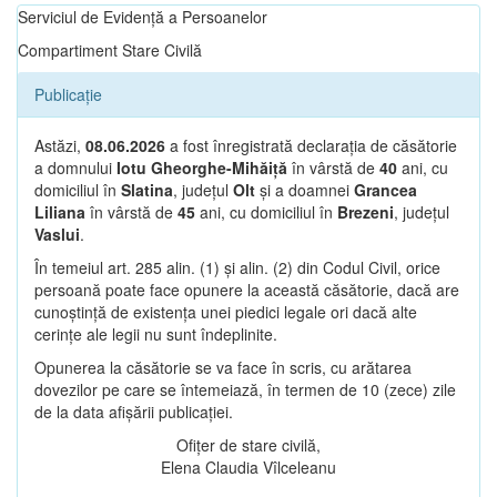
Serviciul de Evidență a Persoanelor
Compartiment Stare Civilă
Publicație
Astăzi,
08.06.2026
a fost înregistrată declarația de căsătorie
a domnului
Iotu Gheorghe-Mihăiță
în vârstă de
40
ani, cu
domiciliul în
Slatina
, județul
Olt
și a doamnei
Grancea
Liliana
în vârstă de
45
ani, cu domiciliul în
Brezeni
, județul
Vaslui
.
În temeiul art. 285 alin. (1) și alin. (2) din Codul Civil, orice
persoană poate face opunere la această căsătorie, dacă are
cunoștință de existența unei piedici legale ori dacă alte
cerințe ale legii nu sunt îndeplinite.
Opunerea la căsătorie se va face în scris, cu arătarea
dovezilor pe care se întemeiază, în termen de 10 (zece) zile
de la data afișării publicației.
Ofițer de stare civilă,
Elena Claudia Vîlceleanu