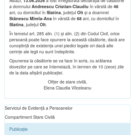
Astăzi,
13.06.2026
a fost înregistrată declarația de căsătorie
a domnului
Andreescu Cristian-Claudiu
în vârstă de
46
ani, cu domiciliul în
Slatina
, județul
Olt
și a doamnei
Stănescu Mirela-Ana
în vârstă de
68
ani, cu domiciliul în
Slatina
, județul
Olt
.
În temeiul art. 285 alin. (1) și alin. (2) din Codul Civil, orice
persoană poate face opunere la această căsătorie, dacă are
cunoștință de existența unei piedici legale ori dacă alte
cerințe ale legii nu sunt îndeplinite.
Opunerea la căsătorie se va face în scris, cu arătarea
dovezilor pe care se întemeiază, în termen de 10 (zece) zile
de la data afișării publicației.
Ofițer de stare civilă,
Elena Claudia Vîlceleanu
Serviciul de Evidență a Persoanelor
Compartiment Stare Civilă
Publicație