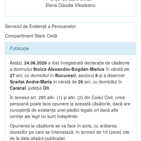
Elena Claudia Vîlceleanu
Serviciul de Evidență a Persoanelor
Compartiment Stare Civilă
Publicație
Astăzi,
24.06.2026
a fost înregistrată declarația de căsătorie
a domnului
Stoica Alexandru-Bogdan-Marius
în vârstă de
27
ani, cu domiciliul în
București
, sectorul
6
și a doamnei
Scarlat Andra-Maria
în vârstă de
26
ani, cu domiciliul în
Caracal
, județul
Olt
.
În temeiul art. 285 alin. (1) și alin. (2) din Codul Civil, orice
persoană poate face opunere la această căsătorie, dacă are
cunoștință de existența unei piedici legale ori dacă alte
cerințe ale legii nu sunt îndeplinite.
Opunerea la căsătorie se va face în scris, cu arătarea
dovezilor pe care se întemeiază, în termen de 10 (zece) zile
de la data afișării publicației.