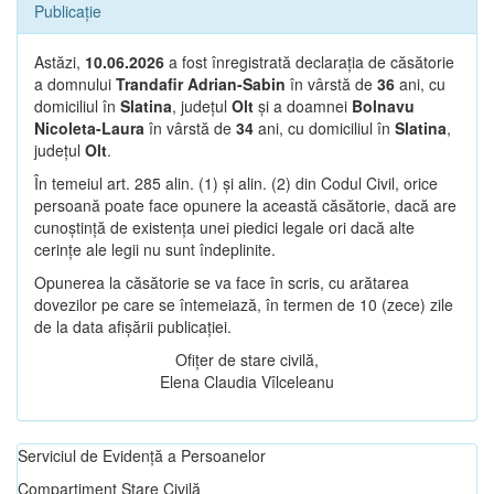
Publicație
Astăzi,
10.06.2026
a fost înregistrată declarația de căsătorie
a domnului
Trandafir Adrian-Sabin
în vârstă de
36
ani, cu
domiciliul în
Slatina
, județul
Olt
și a doamnei
Bolnavu
Nicoleta-Laura
în vârstă de
34
ani, cu domiciliul în
Slatina
,
județul
Olt
.
În temeiul art. 285 alin. (1) și alin. (2) din Codul Civil, orice
persoană poate face opunere la această căsătorie, dacă are
cunoștință de existența unei piedici legale ori dacă alte
cerințe ale legii nu sunt îndeplinite.
Opunerea la căsătorie se va face în scris, cu arătarea
dovezilor pe care se întemeiază, în termen de 10 (zece) zile
de la data afișării publicației.
Ofițer de stare civilă,
Elena Claudia Vîlceleanu
Serviciul de Evidență a Persoanelor
Compartiment Stare Civilă