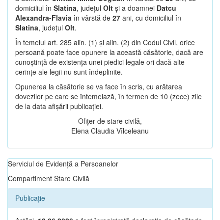
domiciliul în
Slatina
, județul
Olt
și a doamnei
Datcu
Alexandra-Flavia
în vârstă de
27
ani, cu domiciliul în
Slatina
, județul
Olt
.
În temeiul art. 285 alin. (1) și alin. (2) din Codul Civil, orice
persoană poate face opunere la această căsătorie, dacă are
cunoștință de existența unei piedici legale ori dacă alte
cerințe ale legii nu sunt îndeplinite.
Opunerea la căsătorie se va face în scris, cu arătarea
dovezilor pe care se întemeiază, în termen de 10 (zece) zile
de la data afișării publicației.
Ofițer de stare civilă,
Elena Claudia Vîlceleanu
Serviciul de Evidență a Persoanelor
Compartiment Stare Civilă
Publicație