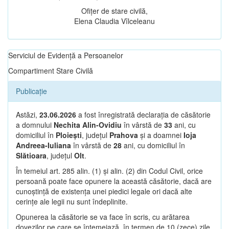
Ofițer de stare civilă,
Elena Claudia Vîlceleanu
Serviciul de Evidență a Persoanelor
Compartiment Stare Civilă
Publicație
Astăzi,
23.06.2026
a fost înregistrată declarația de căsătorie
a domnului
Nechita Alin-Ovidiu
în vârstă de
33
ani, cu
domiciliul în
Ploiești
, județul
Prahova
și a doamnei
Ioja
Andreea-Iuliana
în vârstă de
28
ani, cu domiciliul în
Slătioara
, județul
Olt
.
În temeiul art. 285 alin. (1) și alin. (2) din Codul Civil, orice
persoană poate face opunere la această căsătorie, dacă are
cunoștință de existența unei piedici legale ori dacă alte
cerințe ale legii nu sunt îndeplinite.
Opunerea la căsătorie se va face în scris, cu arătarea
dovezilor pe care se întemeiază, în termen de 10 (zece) zile