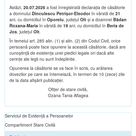
Astăzi,
20.07.2026
a fost înregistrată declarația de căsătorie
a domnului
Dinculescu Petrișor-Eleodor
în vârstă de
21
ani, cu domiciliul în
Oporelu
, județul
Olt
și a doamnei
Bădan
Roxana-Maria
în vârstă de
19
ani, cu domiciliul în
Beria de
Jos
, județul
Olt
.
În temeiul art. 285 alin. (1) și alin. (2) din Codul Civil, orice
persoană poate face opunere la această căsătorie, dacă are
cunoștință de existența unei piedici legale ori dacă alte
cerințe ale legii nu sunt îndeplinite.
Opunerea la căsătorie se va face în scris, cu arătarea
dovezilor pe care se întemeiază, în termen de 10 (zece) zile
de la data afișării publicației.
Ofițer de stare civilă,
Ozana Tania Aflagea
Serviciul de Evidență a Persoanelor
Compartiment Stare Civilă