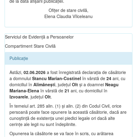
de la data afișării publicației.
Ofițer de stare civilă,
Elena Claudia Vîlceleanu
Serviciul de Evidență a Persoanelor
Compartiment Stare Civilă
Publicație
Astăzi,
02.06.2026
a fost înregistrată declarația de căsătorie
a domnului
Stancu Marian-Costinel
în vârstă de
24
ani, cu
domiciliul în
Alimănești
, județul
Olt
și a doamnei
Neagu
Mariana-Elena
în vârstă de
21
ani, cu domiciliul în
Izvoarele
, județul
Olt
.
În temeiul art. 285 alin. (1) și alin. (2) din Codul Civil, orice
persoană poate face opunere la această căsătorie, dacă are
cunoștință de existența unei piedici legale ori dacă alte
cerințe ale legii nu sunt îndeplinite.
Opunerea la căsătorie se va face în scris, cu arătarea