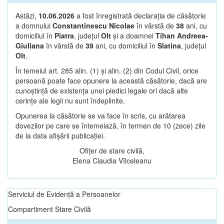
Astăzi,
10.06.2026
a fost înregistrată declarația de căsătorie
a domnului
Constantinescu Nicolae
în vârstă de
38
ani, cu
domiciliul în
Piatra
, județul
Olt
și a doamnei
Tihan Andreea-
Giuliana
în vârstă de
39
ani, cu domiciliul în
Slatina
, județul
Olt
.
În temeiul art. 285 alin. (1) și alin. (2) din Codul Civil, orice
persoană poate face opunere la această căsătorie, dacă are
cunoștință de existența unei piedici legale ori dacă alte
cerințe ale legii nu sunt îndeplinite.
Opunerea la căsătorie se va face în scris, cu arătarea
dovezilor pe care se întemeiază, în termen de 10 (zece) zile
de la data afișării publicației.
Ofițer de stare civilă,
Elena Claudia Vîlceleanu
Serviciul de Evidență a Persoanelor
Compartiment Stare Civilă