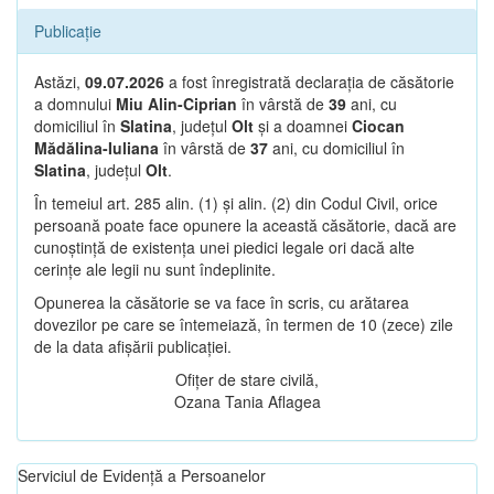
Publicație
Astăzi,
09.07.2026
a fost înregistrată declarația de căsătorie
a domnului
Miu Alin-Ciprian
în vârstă de
39
ani, cu
domiciliul în
Slatina
, județul
Olt
și a doamnei
Ciocan
Mădălina-Iuliana
în vârstă de
37
ani, cu domiciliul în
Slatina
, județul
Olt
.
În temeiul art. 285 alin. (1) și alin. (2) din Codul Civil, orice
persoană poate face opunere la această căsătorie, dacă are
cunoștință de existența unei piedici legale ori dacă alte
cerințe ale legii nu sunt îndeplinite.
Opunerea la căsătorie se va face în scris, cu arătarea
dovezilor pe care se întemeiază, în termen de 10 (zece) zile
de la data afișării publicației.
Ofițer de stare civilă,
Ozana Tania Aflagea
Serviciul de Evidență a Persoanelor