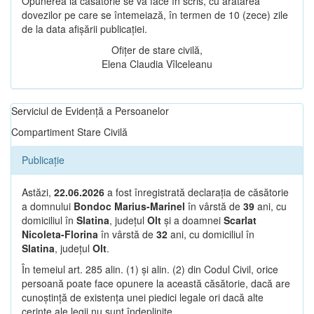
Opunerea la căsătorie se va face în scris, cu arătarea
dovezilor pe care se întemeiază, în termen de 10 (zece) zile
de la data afișării publicației.
Ofițer de stare civilă,
Elena Claudia Vîlceleanu
Serviciul de Evidență a Persoanelor
Compartiment Stare Civilă
Publicație
Astăzi,
22.06.2026
a fost înregistrată declarația de căsătorie
a domnului
Bondoc Marius-Marinel
în vârstă de
39
ani, cu
domiciliul în
Slatina
, județul
Olt
și a doamnei
Scarlat
Nicoleta-Florina
în vârstă de
32
ani, cu domiciliul în
Slatina
, județul
Olt
.
În temeiul art. 285 alin. (1) și alin. (2) din Codul Civil, orice
persoană poate face opunere la această căsătorie, dacă are
cunoștință de existența unei piedici legale ori dacă alte
cerințe ale legii nu sunt îndeplinite.