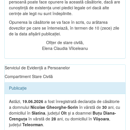
persoană poate face opunere la această căsătorie, dacă are
cunoștință de existența unei piedici legale ori dacă alte
cerințe ale legii nu sunt îndeplinite.
Opunerea la căsătorie se va face în scris, cu arătarea
dovezilor pe care se întemeiază, în termen de 10 (zece) zile
de la data afișării publicației.
Ofițer de stare civilă,
Elena Claudia Vîlceleanu
Serviciul de Evidență a Persoanelor
Compartiment Stare Civilă
Publicație
Astăzi,
19.06.2026
a fost înregistrată declarația de căsătorie
a domnului
Nicolae Gheorghe-Sorin
în vârstă de
30
ani, cu
domiciliul în
Slatina
, județul
Olt
și a doamnei
Buțu Diana-
Crenguța
în vârstă de
28
ani, cu domiciliul în
Viișoara
,
județul
Teleorman
.