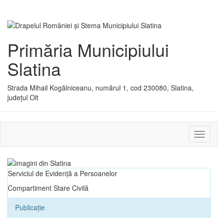
Primăria Municipiului
Slatina
Strada Mihail Kogălniceanu, numărul 1, cod 230080, Slatina,
județul Olt
Activ
sau
dezac
meniu
Serviciul de Evidență a Persoanelor
Compartiment Stare Civilă
Publicație