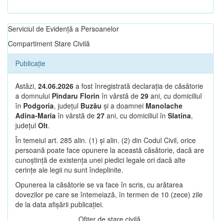
Serviciul de Evidență a Persoanelor
Compartiment Stare Civilă
Publicație
Astăzi,
24.06.2026
a fost înregistrată declarația de căsătorie
a domnului
Pîndaru Florin
în vârstă de
29
ani, cu domiciliul
în
Podgoria
, județul
Buzău
și a doamnei
Manolache
Adina-Maria
în vârstă de
27
ani, cu domiciliul în
Slatina
,
județul
Olt
.
În temeiul art. 285 alin. (1) și alin. (2) din Codul Civil, orice
persoană poate face opunere la această căsătorie, dacă are
cunoștință de existența unei piedici legale ori dacă alte
cerințe ale legii nu sunt îndeplinite.
Opunerea la căsătorie se va face în scris, cu arătarea
dovezilor pe care se întemeiază, în termen de 10 (zece) zile
de la data afișării publicației.
Ofițer de stare civilă,