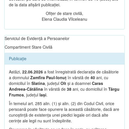
de la data afișării publicației.
Ofițer de stare civilă,
Elena Claudia Vîlceleanu
Serviciul de Evidență a Persoanelor
Compartiment Stare Civilă
Publicație
Astăzi,
22.06.2026
a fost înregistrată declarația de căsătorie
a domnului
Zamfira Paul-Ionuț
în vârstă de
40
ani, cu
domiciliul în
Slatina
, județul
Olt
și a doamnei
Caras
Andreea-Cătălina
în vârstă de
38
ani, cu domiciliul în
Târgu
Frumos
, județul
Iași
.
În temeiul art. 285 alin. (1) și alin. (2) din Codul Civil, orice
persoană poate face opunere la această căsătorie, dacă are
cunoștință de existența unei piedici legale ori dacă alte
cerințe ale legii nu sunt îndeplinite.