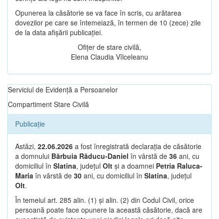
Opunerea la căsătorie se va face în scris, cu arătarea
dovezilor pe care se întemeiază, în termen de 10 (zece) zile
de la data afișării publicației.
Ofițer de stare civilă,
Elena Claudia Vîlceleanu
Serviciul de Evidență a Persoanelor
Compartiment Stare Civilă
Publicație
Astăzi,
22.06.2026
a fost înregistrată declarația de căsătorie
a domnului
Bărbuia Răducu-Daniel
în vârstă de
36
ani, cu
domiciliul în
Slatina
, județul
Olt
și a doamnei
Petria Raluca-
Maria
în vârstă de
30
ani, cu domiciliul în
Slatina
, județul
Olt
.
În temeiul art. 285 alin. (1) și alin. (2) din Codul Civil, orice
persoană poate face opunere la această căsătorie, dacă are