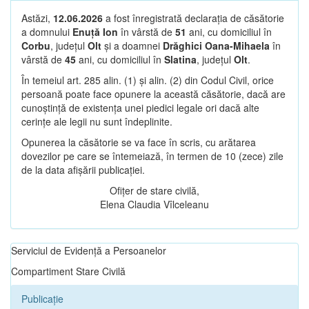
Astăzi,
12.06.2026
a fost înregistrată declarația de căsătorie
a domnului
Enuță Ion
în vârstă de
51
ani, cu domiciliul în
Corbu
, județul
Olt
și a doamnei
Drăghici Oana-Mihaela
în
vârstă de
45
ani, cu domiciliul în
Slatina
, județul
Olt
.
În temeiul art. 285 alin. (1) și alin. (2) din Codul Civil, orice
persoană poate face opunere la această căsătorie, dacă are
cunoștință de existența unei piedici legale ori dacă alte
cerințe ale legii nu sunt îndeplinite.
Opunerea la căsătorie se va face în scris, cu arătarea
dovezilor pe care se întemeiază, în termen de 10 (zece) zile
de la data afișării publicației.
Ofițer de stare civilă,
Elena Claudia Vîlceleanu
Serviciul de Evidență a Persoanelor
Compartiment Stare Civilă
Publicație