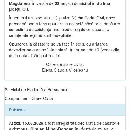
Magdalena
în vârstă de
22
ani, cu domiciliul în
Slatina
,
județul
Olt
.
În temeiul art. 285 alin. (1) și alin. (2) din Codul Civil, orice
persoană poate face opunere la această căsătorie, dacă are
cunoștință de existența unei piedici legale ori dacă alte
cerințe ale legii nu sunt îndeplinite.
Opunerea la căsătorie se va face în scris, cu arătarea
dovezilor pe care se întemeiază, în termen de 10 (zece) zile
de la data afișării publicației.
Ofițer de stare civilă,
Elena Claudia Vîlceleanu
Serviciul de Evidență a Persoanelor
Compartiment Stare Civilă
Publicație
Astăzi,
15.06.2026
a fost înregistrată declarația de căsătorie
a domnului
Cintian Mihai-Bogdan
în vârstă de
29
ani, cu