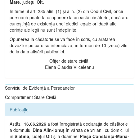
Mare
, județul
Olt
.
În temeiul art. 285 alin. (1) și alin. (2) din Codul Civil, orice
persoană poate face opunere la această căsătorie, dacă are
cunoștință de existența unei piedici legale ori dacă alte
cerințe ale legii nu sunt îndeplinite.
Opunerea la căsătorie se va face în scris, cu arătarea
dovezilor pe care se întemeiază, în termen de 10 (zece) zile
de la data afișării publicației.
Ofițer de stare civilă,
Elena Claudia Vîlceleanu
Serviciul de Evidență a Persoanelor
Compartiment Stare Civilă
Publicație
Astăzi,
16.06.2026
a fost înregistrată declarația de căsătorie
a domnului
Dina Alin-Ionuț
în vârstă de
31
ani, cu domiciliul
în
Slatina
, județul
Olt
și a doamnei
Pleșa Constanța-Maria-