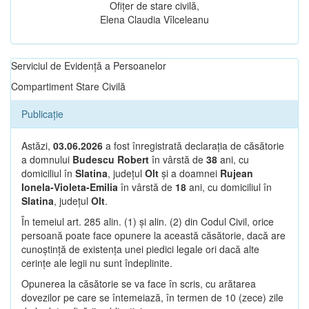
Ofițer de stare civilă,
Elena Claudia Vîlceleanu
Serviciul de Evidență a Persoanelor
Compartiment Stare Civilă
Publicație
Astăzi,
03.06.2026
a fost înregistrată declarația de căsătorie
a domnului
Budescu Robert
în vârstă de
38
ani, cu
domiciliul în
Slatina
, județul
Olt
și a doamnei
Rujean
Ionela-Violeta-Emilia
în vârstă de
18
ani, cu domiciliul în
Slatina
, județul
Olt
.
În temeiul art. 285 alin. (1) și alin. (2) din Codul Civil, orice
persoană poate face opunere la această căsătorie, dacă are
cunoștință de existența unei piedici legale ori dacă alte
cerințe ale legii nu sunt îndeplinite.
Opunerea la căsătorie se va face în scris, cu arătarea
dovezilor pe care se întemeiază, în termen de 10 (zece) zile