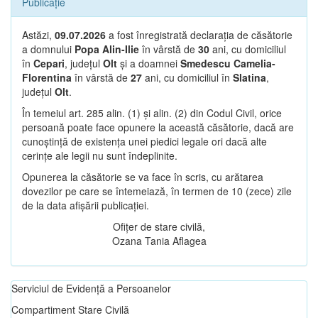
Publicație
Astăzi,
09.07.2026
a fost înregistrată declarația de căsătorie
a domnului
Popa Alin-Ilie
în vârstă de
30
ani, cu domiciliul
în
Cepari
, județul
Olt
și a doamnei
Smedescu Camelia-
Florentina
în vârstă de
27
ani, cu domiciliul în
Slatina
,
județul
Olt
.
În temeiul art. 285 alin. (1) și alin. (2) din Codul Civil, orice
persoană poate face opunere la această căsătorie, dacă are
cunoștință de existența unei piedici legale ori dacă alte
cerințe ale legii nu sunt îndeplinite.
Opunerea la căsătorie se va face în scris, cu arătarea
dovezilor pe care se întemeiază, în termen de 10 (zece) zile
de la data afișării publicației.
Ofițer de stare civilă,
Ozana Tania Aflagea
Serviciul de Evidență a Persoanelor
Compartiment Stare Civilă