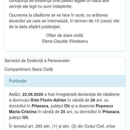
cunoștință de existența unei piedici legale ori dacă alte
cerințe ale legii nu sunt îndeplinite.
Opunerea la căsătorie se va face în scris, cu arătarea
dovezilor pe care se întemeiază, în termen de 10 (zece) zile
de la data afișării publicației.
Ofițer de stare civilă,
Elena Claudia Vîlceleanu
Serviciul de Evidență a Persoanelor
Compartiment Stare Civilă
Publicație
Astăzi,
22.06.2026
a fost înregistrată declarația de căsătorie
a domnului
Ifrim Florin-Adrian
în vârstă de
28
ani, cu
domiciliul în
Priseaca
, județul
Olt
și a doamnei
Popescu
Maria-Cristina
în vârstă de
25
ani, cu domiciliul în
Priseaca
,
județul
Olt
.
În temeiul art. 285 alin. (1) și alin. (2) din Codul Civil, orice