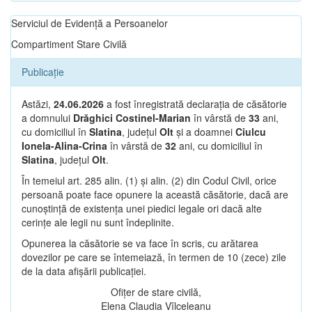
Serviciul de Evidență a Persoanelor
Compartiment Stare Civilă
Publicație
Astăzi,
24.06.2026
a fost înregistrată declarația de căsătorie
a domnului
Drăghici Costinel-Marian
în vârstă de
33
ani,
cu domiciliul în
Slatina
, județul
Olt
și a doamnei
Ciulcu
Ionela-Alina-Crina
în vârstă de
32
ani, cu domiciliul în
Slatina
, județul
Olt
.
În temeiul art. 285 alin. (1) și alin. (2) din Codul Civil, orice
persoană poate face opunere la această căsătorie, dacă are
cunoștință de existența unei piedici legale ori dacă alte
cerințe ale legii nu sunt îndeplinite.
Opunerea la căsătorie se va face în scris, cu arătarea
dovezilor pe care se întemeiază, în termen de 10 (zece) zile
de la data afișării publicației.
Ofițer de stare civilă,
Elena Claudia Vîlceleanu