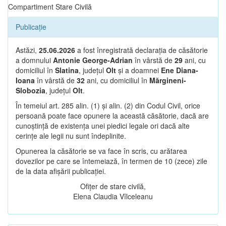
Compartiment Stare Civilă
Publicație
Astăzi,
25.06.2026
a fost înregistrată declarația de căsătorie
a domnului
Antonie George-Adrian
în vârstă de
29
ani, cu
domiciliul în
Slatina
, județul
Olt
și a doamnei
Ene Diana-
Ioana
în vârstă de
32
ani, cu domiciliul în
Mărgineni-
Slobozia
, județul
Olt
.
În temeiul art. 285 alin. (1) și alin. (2) din Codul Civil, orice
persoană poate face opunere la această căsătorie, dacă are
cunoștință de existența unei piedici legale ori dacă alte
cerințe ale legii nu sunt îndeplinite.
Opunerea la căsătorie se va face în scris, cu arătarea
dovezilor pe care se întemeiază, în termen de 10 (zece) zile
de la data afișării publicației.
Ofițer de stare civilă,
Elena Claudia Vîlceleanu