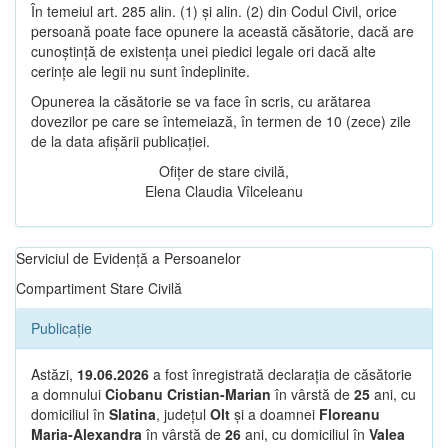
În temeiul art. 285 alin. (1) și alin. (2) din Codul Civil, orice
persoană poate face opunere la această căsătorie, dacă are
cunoștință de existența unei piedici legale ori dacă alte
cerințe ale legii nu sunt îndeplinite.
Opunerea la căsătorie se va face în scris, cu arătarea
dovezilor pe care se întemeiază, în termen de 10 (zece) zile
de la data afișării publicației.
Ofițer de stare civilă,
Elena Claudia Vîlceleanu
Serviciul de Evidență a Persoanelor
Compartiment Stare Civilă
Publicație
Astăzi,
19.06.2026
a fost înregistrată declarația de căsătorie
a domnului
Ciobanu Cristian-Marian
în vârstă de
25
ani, cu
domiciliul în
Slatina
, județul
Olt
și a doamnei
Floreanu
Maria-Alexandra
în vârstă de
26
ani, cu domiciliul în
Valea