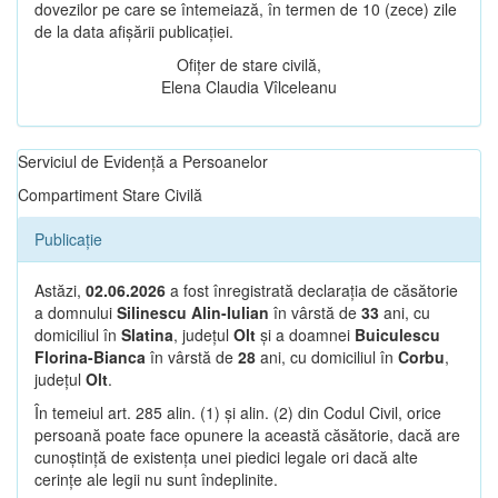
dovezilor pe care se întemeiază, în termen de 10 (zece) zile
de la data afișării publicației.
Ofițer de stare civilă,
Elena Claudia Vîlceleanu
Serviciul de Evidență a Persoanelor
Compartiment Stare Civilă
Publicație
Astăzi,
02.06.2026
a fost înregistrată declarația de căsătorie
a domnului
Silinescu Alin-Iulian
în vârstă de
33
ani, cu
domiciliul în
Slatina
, județul
Olt
și a doamnei
Buiculescu
Florina-Bianca
în vârstă de
28
ani, cu domiciliul în
Corbu
,
județul
Olt
.
În temeiul art. 285 alin. (1) și alin. (2) din Codul Civil, orice
persoană poate face opunere la această căsătorie, dacă are
cunoștință de existența unei piedici legale ori dacă alte
cerințe ale legii nu sunt îndeplinite.