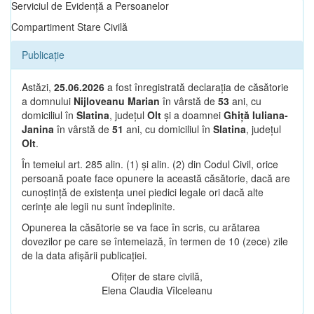
Serviciul de Evidență a Persoanelor
Compartiment Stare Civilă
Publicație
Astăzi,
25.06.2026
a fost înregistrată declarația de căsătorie
a domnului
Nijloveanu Marian
în vârstă de
53
ani, cu
domiciliul în
Slatina
, județul
Olt
și a doamnei
Ghiță Iuliana-
Janina
în vârstă de
51
ani, cu domiciliul în
Slatina
, județul
Olt
.
În temeiul art. 285 alin. (1) și alin. (2) din Codul Civil, orice
persoană poate face opunere la această căsătorie, dacă are
cunoștință de existența unei piedici legale ori dacă alte
cerințe ale legii nu sunt îndeplinite.
Opunerea la căsătorie se va face în scris, cu arătarea
dovezilor pe care se întemeiază, în termen de 10 (zece) zile
de la data afișării publicației.
Ofițer de stare civilă,
Elena Claudia Vîlceleanu