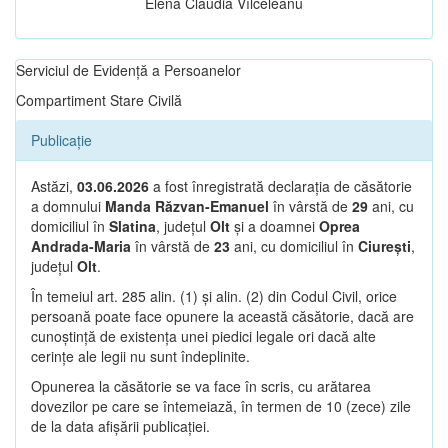
Elena Claudia Vîlceleanu
Serviciul de Evidență a Persoanelor
Compartiment Stare Civilă
Publicație
Astăzi,
03.06.2026
a fost înregistrată declarația de căsătorie
a domnului
Manda Răzvan-Emanuel
în vârstă de
29
ani, cu
domiciliul în
Slatina
, județul
Olt
și a doamnei
Oprea
Andrada-Maria
în vârstă de
23
ani, cu domiciliul în
Ciurești
,
județul
Olt
.
În temeiul art. 285 alin. (1) și alin. (2) din Codul Civil, orice
persoană poate face opunere la această căsătorie, dacă are
cunoștință de existența unei piedici legale ori dacă alte
cerințe ale legii nu sunt îndeplinite.
Opunerea la căsătorie se va face în scris, cu arătarea
dovezilor pe care se întemeiază, în termen de 10 (zece) zile
de la data afișării publicației.