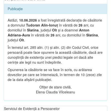
Publicație
Astăzi,
10.06.2026
a fost înregistrată declarația de căsătorie
a domnului
Tudoran Alin-Ionuț
în vârstă de
26
ani, cu
domiciliul în
Slatina
, județul
Olt
și a doamnei
Anton
Adriana-Aura
în vârstă de
26
ani, cu domiciliul în
Slatina
,
județul
Olt
.
În temeiul art. 285 alin. (1) și alin. (2) din Codul Civil, orice
persoană poate face opunere la această căsătorie, dacă are
cunoștință de existența unei piedici legale ori dacă alte
cerințe ale legii nu sunt îndeplinite.
Opunerea la căsătorie se va face în scris, cu arătarea
dovezilor pe care se întemeiază, în termen de 10 (zece) zile
de la data afișării publicației.
Ofițer de stare civilă,
Elena Claudia Vîlceleanu
Serviciul de Evidență a Persoanelor