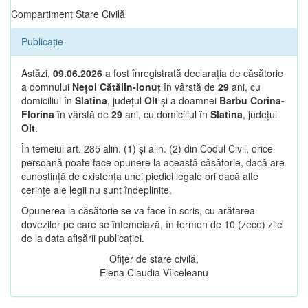
Compartiment Stare Civilă
Publicație
Astăzi,
09.06.2026
a fost înregistrată declarația de căsătorie
a domnului
Nețoi Cătălin-Ionuț
în vârstă de
29
ani, cu
domiciliul în
Slatina
, județul
Olt
și a doamnei
Barbu Corina-
Florina
în vârstă de
29
ani, cu domiciliul în
Slatina
, județul
Olt
.
În temeiul art. 285 alin. (1) și alin. (2) din Codul Civil, orice
persoană poate face opunere la această căsătorie, dacă are
cunoștință de existența unei piedici legale ori dacă alte
cerințe ale legii nu sunt îndeplinite.
Opunerea la căsătorie se va face în scris, cu arătarea
dovezilor pe care se întemeiază, în termen de 10 (zece) zile
de la data afișării publicației.
Ofițer de stare civilă,
Elena Claudia Vîlceleanu