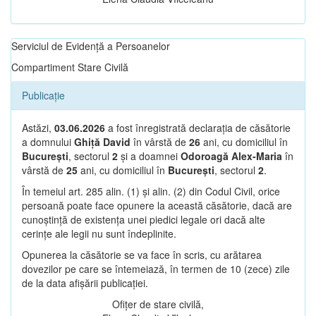
Serviciul de Evidență a Persoanelor
Compartiment Stare Civilă
Publicație
Astăzi,
03.06.2026
a fost înregistrată declarația de căsătorie
a domnului
Ghiță David
în vârstă de
26
ani, cu domiciliul în
București
, sectorul
2
și a doamnei
Odoroagă Alex-Maria
în
vârstă de
25
ani, cu domiciliul în
București
, sectorul
2
.
În temeiul art. 285 alin. (1) și alin. (2) din Codul Civil, orice
persoană poate face opunere la această căsătorie, dacă are
cunoștință de existența unei piedici legale ori dacă alte
cerințe ale legii nu sunt îndeplinite.
Opunerea la căsătorie se va face în scris, cu arătarea
dovezilor pe care se întemeiază, în termen de 10 (zece) zile
de la data afișării publicației.
Ofițer de stare civilă,