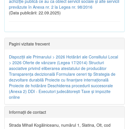
achiziție publică ce au ca obiect servicii sociale și alte servicii
prevăzute în Anexa nr. 2 la Legea nr. 98/2016
(Data publicării: 22.09.2025)
Pagini vizitate frecvent
Dispoziţii ale Primarului > 2026
Hotărâri ale Consiliului Local
> 2026
Oferte de vânzare (Legea 17/2014)
Structuri
asociative privind eliberarea atestatului de producător
Transparenţa decizională
Formulare cereri tip
Strategia de
dezvoltare durabilă
Proiecte cu finanţare internaţională
Proiecte de hotărâre
Deschiderea procedurii succesorale
(Anexa 2)
DDI - Executori judecătorești
Taxe şi impozite
online
Informaţii de contact
Strada Mihail Kogălniceanu, numărul 1, Slatina, Olt, cod