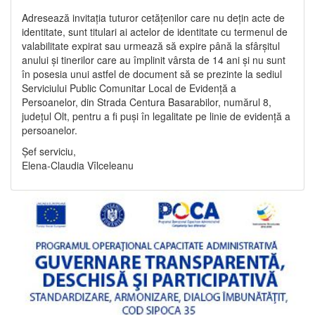
Adresează invitația tuturor cetățenilor care nu dețin acte de
identitate, sunt titulari ai actelor de identitate cu termenul de
valabilitate expirat sau urmează să expire până la sfârșitul
anului și tinerilor care au împlinit vârsta de 14 ani și nu sunt
în posesia unui astfel de document să se prezinte la sediul
Serviciului Public Comunitar Local de Evidență a
Persoanelor, din Strada Centura Basarabilor, numărul 8,
județul Olt, pentru a fi puși în legalitate pe linie de evidență a
persoanelor.
Șef serviciu,
Elena-Claudia Vîlceleanu