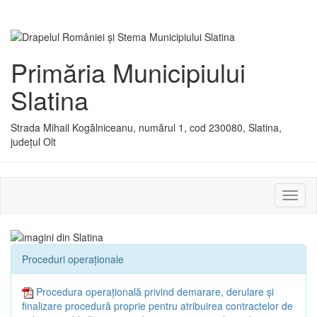
Primăria Municipiului
Slatina
Strada Mihail Kogălniceanu, numărul 1, cod 230080, Slatina,
județul Olt
Activ
sau
dezac
meniu
Proceduri operaționale
Procedura operațională privind demarare, derulare și
finalizare procedură proprie pentru atribuirea contractelor de