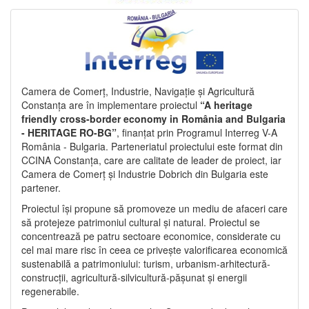
Camera de Comerț, Industrie, Navigație și Agricultură
Constanța are în implementare proiectul
“A heritage
friendly cross-border economy in România and Bulgaria
- HERITAGE RO-BG”
, finanțat prin Programul Interreg V-A
România - Bulgaria. Parteneriatul proiectului este format din
CCINA Constanța, care are calitate de leader de proiect, iar
Camera de Comerț și Industrie Dobrich din Bulgaria este
partener.
Proiectul își propune să promoveze un mediu de afaceri care
să protejeze patrimoniul cultural și natural. Proiectul se
concentrează pe patru sectoare economice, considerate cu
cel mai mare risc în ceea ce privește valorificarea economică
sustenabilă a patrimoniului: turism, urbanism-arhitectură-
construcții, agricultură-silvicultură-pășunat și energii
regenerabile.