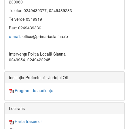
230080
Telefon 0249439377, 0249439233
Telverde 0349919
Fax: 0249439336
e-mail:
office@primariaslatina.ro
Intervenții Poliția Locală Slatina
0249954, 0249422245
Instituția Prefectului - Județul Olt
Program de audiențe
Loctrans
Harta traseelor