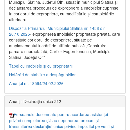
Muncipiul Slatina, Judeţul Olt”, situat în municipiul Slatina şi
declanşarea procedurii de expropriere a imobilelor cuprinse
în coridorul de expropriere, cu modificările şi completările
ulterioare
Dispoziția Primarului Municipiului Slatina nr. 1458 din
20.10.2025
- exproprierea imobilelor proprietate privată, care
constituie coridorul de expropriere, situate pe
amplasamentul lucrării de utilitate publică „Construire
parcare supraetajată, Cartier Eugen Ionescu, Municipiul
Slatina, Județul Olt”
Tabel cu imobilele și cu proprietarii
Hotărâri de stabilire a despăgubirilor
Anunțul nr. 18594/24.02.2026
Anunț - Declarația unică 212
Persoanele desemnate pentru acordarea asistenței
privind completarea și/sau depunerea, precum și
transmiterea declarației unice privind impozitul pe venit și