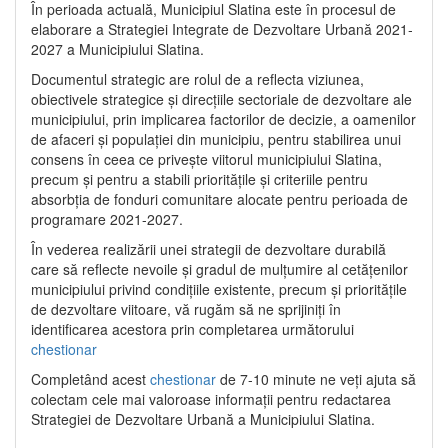
În perioada actuală, Municipiul Slatina este în procesul de
elaborare a Strategiei Integrate de Dezvoltare Urbană 2021‐
2027 a Municipiului Slatina.
Documentul strategic are rolul de a reflecta viziunea,
obiectivele strategice și direcțiile sectoriale de dezvoltare ale
municipiului, prin implicarea factorilor de decizie, a oamenilor
de afaceri și populației din municipiu, pentru stabilirea unui
consens în ceea ce privește viitorul municipiului Slatina,
precum și pentru a stabili prioritățile și criteriile pentru
absorbția de fonduri comunitare alocate pentru perioada de
programare 2021-2027.
În vederea realizării unei strategii de dezvoltare durabilă
care să reflecte nevoile și gradul de mulțumire al cetățenilor
municipiului privind condițiile existente, precum și prioritățile
de dezvoltare viitoare, vă rugăm să ne sprijiniți în
identificarea acestora prin completarea următorului
chestionar
Completând acest
chestionar
de 7-10 minute ne veți ajuta să
colectam cele mai valoroase informații pentru redactarea
Strategiei de Dezvoltare Urbană a Municipiului Slatina.