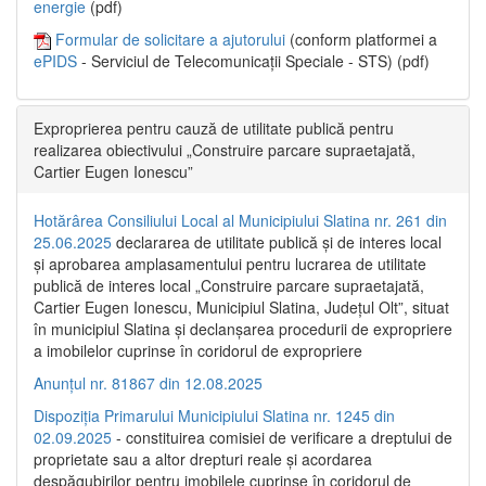
energie
(pdf)
Formular de solicitare a ajutorului
(conform platformei a
ePIDS
- Serviciul de Telecomunicații Speciale - STS) (pdf)
Exproprierea pentru cauză de utilitate publică pentru
realizarea obiectivului „Construire parcare supraetajată,
Cartier Eugen Ionescu”
Hotărârea Consiliului Local al Municipiului Slatina nr. 261 din
25.06.2025
declararea de utilitate publică și de interes local
și aprobarea amplasamentului pentru lucrarea de utilitate
publică de interes local „Construire parcare supraetajată,
Cartier Eugen Ionescu, Municipiul Slatina, Județul Olt”, situat
în municipiul Slatina și declanșarea procedurii de expropriere
a imobilelor cuprinse în coridorul de expropriere
Anunțul nr. 81867 din 12.08.2025
Dispoziția Primarului Municipiului Slatina nr. 1245 din
02.09.2025
- constituirea comisiei de verificare a dreptului de
proprietate sau a altor drepturi reale și acordarea
despăgubirilor pentru imobilele cuprinse în coridorul de