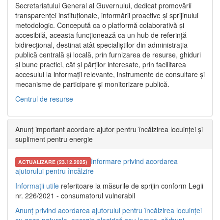
Secretariatului General al Guvernului, dedicat promovării
transparenței instituționale, informării proactive și sprijinului
metodologic. Concepută ca o platformă colaborativă și
accesibilă, aceasta funcționează ca un hub de referință
bidirecțional, destinat atât specialiștilor din administrația
publică centrală și locală, prin furnizarea de resurse, ghiduri
și bune practici, cât și părților interesate, prin facilitarea
accesului la informații relevante, instrumente de consultare și
mecanisme de participare și monitorizare publică.
Centrul de resurse
Anunț important acordare ajutor pentru încălzirea locuinței și
supliment pentru energie
Informare privind acordarea
ACTUALIZARE (23.12.2025)
ajutorului pentru încălzire
Informații utile
referitoare la măsurile de sprijin conform Legii
nr. 226/2021 - consumatorul vulnerabil
Anunț privind acordarea ajutorului pentru încălzirea locuinței
cu gaze naturale, energie electrică sau lemne, cărbuni,