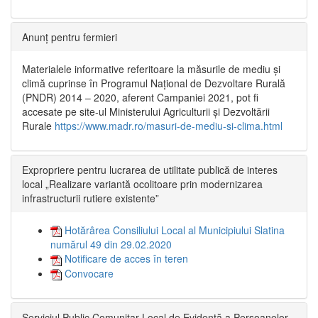
Anunț pentru fermieri
Materialele informative referitoare la măsurile de mediu și
climă cuprinse în Programul Național de Dezvoltare Rurală
(PNDR) 2014 – 2020, aferent Campaniei 2021, pot fi
accesate pe site-ul Ministerului Agriculturii și Dezvoltării
Rurale
https://www.madr.ro/masuri-de-mediu-si-clima.html
Expropriere pentru lucrarea de utilitate publică de interes
local „Realizare variantă ocolitoare prin modernizarea
infrastructurii rutiere existente”
Hotărârea Consiliului Local al Municipiului Slatina
numărul 49 din 29.02.2020
Notificare de acces în teren
Convocare
Serviciul Public Comunitar Local de Evidență a Persoanelor