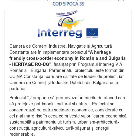
Camera de Comerț, Industrie, Navigație și Agricultură
Constanța are în implementare proiectul
“A heritage
friendly cross-border economy in România and Bulgaria
- HERITAGE RO-BG”
, finanțat prin Programul Interreg V-A
România - Bulgaria. Parteneriatul proiectului este format din
CCINA Constanța, care are calitate de leader de proiect, iar
Camera de Comerț și Industrie Dobrich din Bulgaria este
partener.
Proiectul își propune să promoveze un mediu de afaceri care
să protejeze patrimoniul cultural și natural. Proiectul se
concentrează pe patru sectoare economice, considerate cu
cel mai mare risc în ceea ce privește valorificarea economică
sustenabilă a patrimoniului: turism, urbanism-arhitectură-
construcții, agricultură-silvicultură-pășunat și energii
regenerabile.