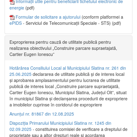
Informații utile pentru beneficiarii tichetului electronic de
energie
(pdf)
Formular de solicitare a ajutorului
(conform platformei a
ePIDS
- Serviciul de Telecomunicații Speciale - STS) (pdf)
Exproprierea pentru cauză de utilitate publică pentru
realizarea obiectivului „Construire parcare supraetajată,
Cartier Eugen Ionescu”
Hotărârea Consiliului Local al Municipiului Slatina nr. 261 din
25.06.2025
declararea de utilitate publică și de interes local
și aprobarea amplasamentului pentru lucrarea de utilitate
publică de interes local „Construire parcare supraetajată,
Cartier Eugen Ionescu, Municipiul Slatina, Județul Olt”, situat
în municipiul Slatina și declanșarea procedurii de expropriere
a imobilelor cuprinse în coridorul de expropriere
Anunțul nr. 81867 din 12.08.2025
Dispoziția Primarului Municipiului Slatina nr. 1245 din
02.09.2025
- constituirea comisiei de verificare a dreptului de
proprietate sau a altor drepturi reale și acordarea