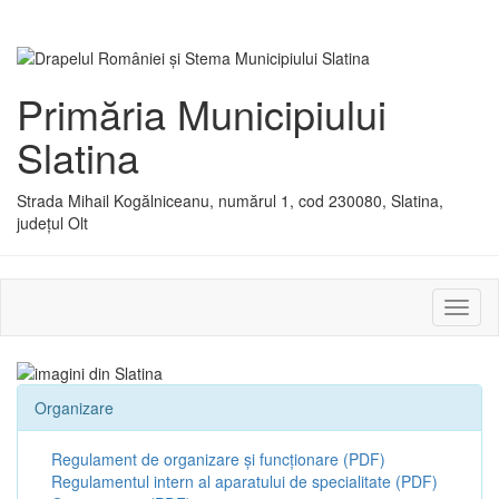
Primăria Municipiului
Slatina
Strada Mihail Kogălniceanu, numărul 1, cod 230080, Slatina,
județul Olt
Activ
sau
dezac
meniu
Organizare
Regulament de organizare și funcționare (PDF)
Regulamentul intern al aparatului de specialitate (PDF)