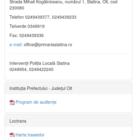
Strada Mihail Kogălniceanu, numărul 1, Slatina, Olt, cod
230080
Telefon 0249439377, 0249439233
Telverde 0349919
Fax: 0249439336
e-mail:
office@primariaslatina.ro
Intervenții Poliția Locală Slatina
0249954, 0249422245
Instituția Prefectului - Județul Olt
Program de audiențe
Loctrans
Harta traseelor