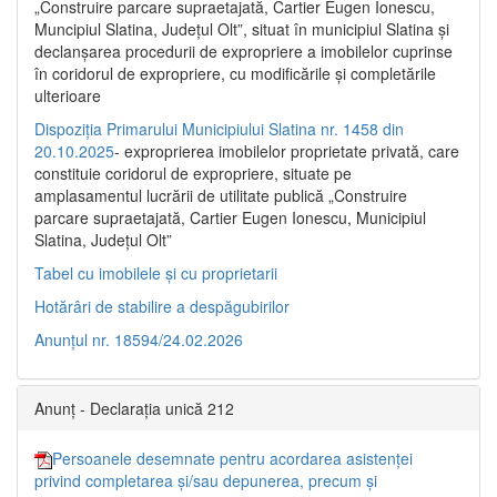
„Construire parcare supraetajată, Cartier Eugen Ionescu,
Muncipiul Slatina, Judeţul Olt”, situat în municipiul Slatina şi
declanşarea procedurii de expropriere a imobilelor cuprinse
în coridorul de expropriere, cu modificările şi completările
ulterioare
Dispoziția Primarului Municipiului Slatina nr. 1458 din
20.10.2025
- exproprierea imobilelor proprietate privată, care
constituie coridorul de expropriere, situate pe
amplasamentul lucrării de utilitate publică „Construire
parcare supraetajată, Cartier Eugen Ionescu, Municipiul
Slatina, Județul Olt”
Tabel cu imobilele și cu proprietarii
Hotărâri de stabilire a despăgubirilor
Anunțul nr. 18594/24.02.2026
Anunț - Declarația unică 212
Persoanele desemnate pentru acordarea asistenței
privind completarea și/sau depunerea, precum și