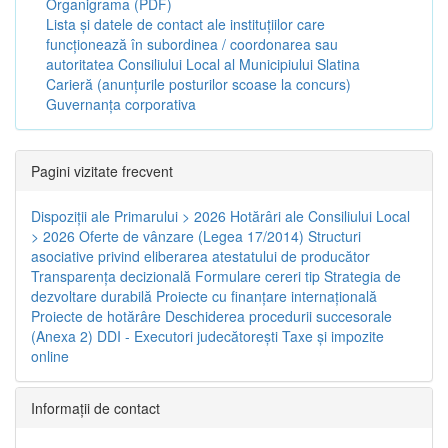
Organigrama (PDF)
Lista și datele de contact ale instituțiilor care
funcționează în subordinea / coordonarea sau
autoritatea Consiliului Local al Municipiului Slatina
Carieră (anunțurile posturilor scoase la concurs)
Guvernanța corporativa
Pagini vizitate frecvent
Dispoziţii ale Primarului > 2026
Hotărâri ale Consiliului Local
> 2026
Oferte de vânzare (Legea 17/2014)
Structuri
asociative privind eliberarea atestatului de producător
Transparenţa decizională
Formulare cereri tip
Strategia de
dezvoltare durabilă
Proiecte cu finanţare internaţională
Proiecte de hotărâre
Deschiderea procedurii succesorale
(Anexa 2)
DDI - Executori judecătorești
Taxe şi impozite
online
Informaţii de contact