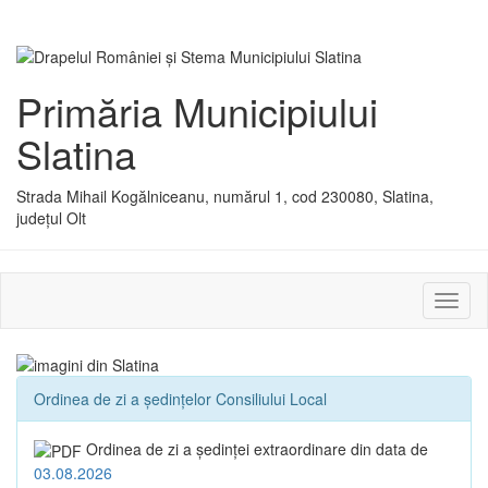
Primăria Municipiului
Slatina
Strada Mihail Kogălniceanu, numărul 1, cod 230080, Slatina,
județul Olt
Activ
sau
dezac
meniu
Ordinea de zi a ședințelor Consiliului Local
Ordinea de zi a şedinţei extraordinare din data de
03.08.2026