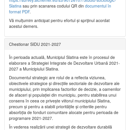
https://survey.alchemer.eu/s3/90726107/Studiu-sociologic-
Slatina
sau prin scanarea codului QR din
documentul în
format PDF
.
Vă mulţumim anticipat pentru efortul şi sprijinul acordat
acestui demers.
Chestionar SIDU 2021-2027
În perioada actuală, Municipiul Slatina este în procesul de
elaborare a Strategiei Integrate de Dezvoltare Urbană 2021‐
2027 a Municipiului Slatina.
Documentul strategic are rolul de a reflecta viziunea,
obiectivele strategice și direcțiile sectoriale de dezvoltare ale
municipiului, prin implicarea factorilor de decizie, a oamenilor
de afaceri și populației din municipiu, pentru stabilirea unui
consens în ceea ce privește viitorul municipiului Slatina,
precum și pentru a stabili prioritățile și criteriile pentru
absorbția de fonduri comunitare alocate pentru perioada de
programare 2021-2027.
În vederea realizării unei strategii de dezvoltare durabilă