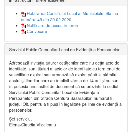
infrastructurii rutiere existente”
Hotărârea Consiliului Local al Municipiului Slatina
numărul 49 din 29.02.2020
Notificare de acces în teren
Convocare
Serviciul Public Comunitar Local de Evidență a Persoanelor
Adresează invitația tuturor cetățenilor care nu dețin acte de
identitate, sunt titulari ai actelor de identitate cu termenul de
valabilitate expirat sau urmează să expire până la sfârșitul
anului și tinerilor care au împlinit vârsta de 14 ani și nu sunt
în posesia unui astfel de document să se prezinte la sediul
Serviciului Public Comunitar Local de Evidență a
Persoanelor, din Strada Centura Basarabilor, numărul 8,
județul Olt, pentru a fi puși în legalitate pe linie de evidență a
persoanelor.
Șef serviciu,
Elena-Claudia Vîlceleanu