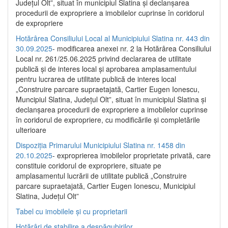
Județul Olt”, situat în municipiul Slatina și declanșarea
procedurii de expropriere a imobilelor cuprinse în coridorul
de expropriere
Hotărârea Consiliului Local al Municipiului Slatina nr. 443 din
30.09.2025
- modificarea anexei nr. 2 la Hotărârea Consiliului
Local nr. 261/25.06.2025 privind declararea de utilitate
publică şi de interes local şi aprobarea amplasamentului
pentru lucrarea de utilitate publică de interes local
„Construire parcare supraetajată, Cartier Eugen Ionescu,
Muncipiul Slatina, Judeţul Olt”, situat în municipiul Slatina şi
declanşarea procedurii de expropriere a imobilelor cuprinse
în coridorul de expropriere, cu modificările şi completările
ulterioare
Dispoziția Primarului Municipiului Slatina nr. 1458 din
20.10.2025
- exproprierea imobilelor proprietate privată, care
constituie coridorul de expropriere, situate pe
amplasamentul lucrării de utilitate publică „Construire
parcare supraetajată, Cartier Eugen Ionescu, Municipiul
Slatina, Județul Olt”
Tabel cu imobilele și cu proprietarii
Hotărâri de stabilire a despăgubirilor