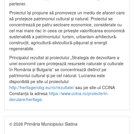
partener.
Proiectul își propune să promoveze un mediu de afaceri care
să protejeze patrimoniul cultural și natural. Proiectul se
concentrează pe patru sectoare economice, considerate cu
cel mai mare risc în ceea ce privește valorificarea economică
sustenabilă a patrimoniului: turism, urbanism-arhitectură-
construcții, agricultură-silvicultură-pășunat și energii
regenerabile.
Principalul rezultat al proiectului „Strategia de dezvoltare a
unei economii care protejează resursele naturale și culturale
în România și Bulgaria” se concentrează distinct pe
patrimoniul cultural și pe cel natural. Lucrarea este
disponibilă pe site-ul proiectului
http://heritagerobg.eu/ro/rezultate/
sau pe site-ul CCINA
Constanța la adresa
https://www.ccina.ro/proiecte/in-
derulare/heritage
.
© 2026 Primăria Municipiului Slatina