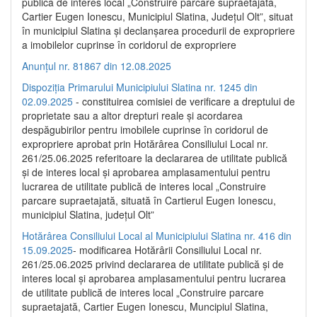
publică de interes local „Construire parcare supraetajată,
Cartier Eugen Ionescu, Municipiul Slatina, Județul Olt”, situat
în municipiul Slatina și declanșarea procedurii de expropriere
a imobilelor cuprinse în coridorul de expropriere
Anunțul nr. 81867 din 12.08.2025
Dispoziția Primarului Municipiului Slatina nr. 1245 din
02.09.2025
- constituirea comisiei de verificare a dreptului de
proprietate sau a altor drepturi reale și acordarea
despăgubirilor pentru imobilele cuprinse în coridorul de
expropriere aprobat prin Hotărârea Consiliului Local nr.
261/25.06.2025 referitoare la declararea de utilitate publică
și de interes local și aprobarea amplasamentului pentru
lucrarea de utilitate publică de interes local „Construire
parcare supraetajată, situată în Cartierul Eugen Ionescu,
municipiul Slatina, județul Olt”
Hotărârea Consiliului Local al Municipiului Slatina nr. 416 din
15.09.2025
- modificarea Hotărârii Consiliului Local nr.
261/25.06.2025 privind declararea de utilitate publică și de
interes local și aprobarea amplasamentului pentru lucrarea
de utilitate publică de interes local „Construire parcare
supraetajată, Cartier Eugen Ionescu, Muncipiul Slatina,