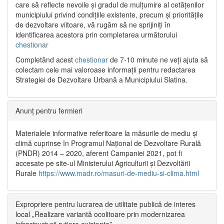
care să reflecte nevoile și gradul de mulțumire al cetățenilor
municipiului privind condițiile existente, precum și prioritățile
de dezvoltare viitoare, vă rugăm să ne sprijiniți în
identificarea acestora prin completarea următorului
chestionar
Completând acest
chestionar
de 7-10 minute ne veți ajuta să
colectam cele mai valoroase informații pentru redactarea
Strategiei de Dezvoltare Urbană a Municipiului Slatina.
Anunț pentru fermieri
Materialele informative referitoare la măsurile de mediu și
climă cuprinse în Programul Național de Dezvoltare Rurală
(PNDR) 2014 – 2020, aferent Campaniei 2021, pot fi
accesate pe site-ul Ministerului Agriculturii și Dezvoltării
Rurale
https://www.madr.ro/masuri-de-mediu-si-clima.html
Expropriere pentru lucrarea de utilitate publică de interes
local „Realizare variantă ocolitoare prin modernizarea