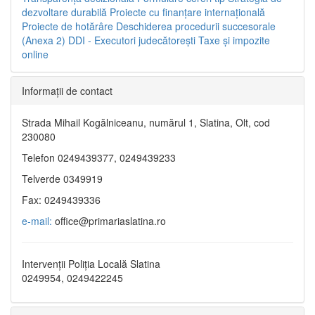
dezvoltare durabilă
Proiecte cu finanţare internaţională
Proiecte de hotărâre
Deschiderea procedurii succesorale
(Anexa 2)
DDI - Executori judecătorești
Taxe şi impozite
online
Informaţii de contact
Strada Mihail Kogălniceanu, numărul 1, Slatina, Olt, cod
230080
Telefon 0249439377, 0249439233
Telverde 0349919
Fax: 0249439336
e-mail:
office@primariaslatina.ro
Intervenții Poliția Locală Slatina
0249954, 0249422245