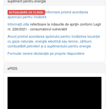
supliment pentru energie
Informare privind acordarea
ACTUALIZARE (23.12.2025)
ajutorului pentru încălzire
Informații utile
referitoare la măsurile de sprijin conform Legii
nr. 226/2021 - consumatorul vulnerabil
Anunț privind acordarea ajutorului pentru încălzirea locuinței
cu gaze naturale, energie electrică sau lemne, cărbuni,
combustibili petrolieri și a suplimentului pentru energie
Formular cerere-declarație pe proprie răspundere
ePIDS