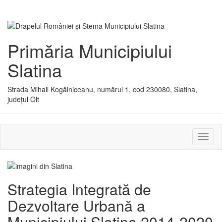
Primăria Municipiului
Slatina
Strada Mihail Kogălniceanu, numărul 1, cod 230080, Slatina,
județul Olt
Activ
sau
dezac
meniu
Strategia Integrată de
Dezvoltare Urbană a
Municipiului Slatina 2014-2020