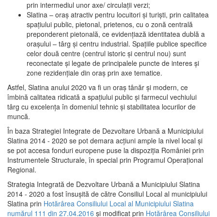
prin intermediul unor axe/ circulații verzi;
Slatina – oraş atractiv pentru locuitori şi turişti, prin calitatea
spaţiului public, pietonal, prietenos, cu o zonă centrală
preponderent pietonală, ce evidenţiază identitatea dublă a
oraşului – târg şi centru industrial. Spaţiile publice specifice
celor două centre (centrul istoric şi centrul nou) sunt
reconectate şi legate de principalele puncte de interes şi
zone rezidenţiale din oraş prin axe tematice.
Astfel, Slatina anului 2020 va fi un oraş tânăr şi modern, ce
îmbină calitatea ridicată a spaţiului public şi farmecul vechiului
târg cu excelenţa în domeniul tehnic şi stabilitatea locurilor de
muncă.
În baza Strategiei Integrate de Dezvoltare Urbană a Municipiului
Slatina 2014 - 2020 se pot demara acţiuni ample la nivel local şi
se pot accesa fonduri europene puse la dispoziţia României prin
Instrumentele Structurale, în special prin Programul Operațional
Regional.
Strategia Integrată de Dezvoltare Urbană a Municipiului Slatina
2014 - 2020 a fost însuşită de către Consiliul Local al municipiului
Slatina prin
Hotărârea Consiliului Local al Municipiului Slatina
numărul 111 din 27.04.2016
și modificat prin
Hotărârea Consiliului