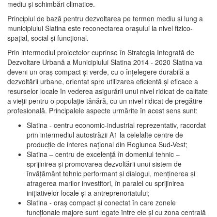
mediu şi schimbări climatice.
Principiul de bază pentru dezvoltarea pe termen mediu şi lung a
municipiului Slatina este reconectarea oraşului la nivel fizico-
spaţial, social şi funcţional.
Prin intermediul proiectelor cuprinse în Strategia Integrată de
Dezvoltare Urbană a Municipiului Slatina 2014 - 2020 Slatina va
deveni un oraş compact şi verde, cu o înţelegere durabilă a
dezvoltării urbane, orientat spre utilizarea eficientă şi eficace a
resurselor locale în vederea asigurării unui nivel ridicat de calitate
a vieţii pentru o populaţie tânără, cu un nivel ridicat de pregătire
profesională. Principalele aspecte urmărite în acest sens sunt:
Slatina - centru economic-industrial reprezentativ, racordat
prin intermediul autostrăzii A1 la celelalte centre de
producţie de interes naţional din Regiunea Sud-Vest;
Slatina – centru de excelenţă în domeniul tehnic –
sprijinirea şi promovarea dezvoltării unui sistem de
învăţământ tehnic performant şi dialogul, menţinerea şi
atragerea marilor investitori, în paralel cu sprijinirea
iniţiativelor locale şi a antreprenoriatului;
Slatina - oraş compact şi conectat în care zonele
funcţionale majore sunt legate între ele şi cu zona centrală