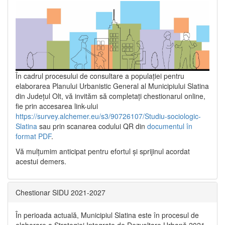
În cadrul procesului de consultare a populaţiei pentru
elaborarea Planului Urbanistic General al Municipiului Slatina
din Județul Olt, vă invităm să completați chestionarul online,
fie prin accesarea link-ului
https://survey.alchemer.eu/s3/90726107/Studiu-sociologic-
Slatina
sau prin scanarea codului QR din
documentul în
format PDF
.
Vă mulţumim anticipat pentru efortul şi sprijinul acordat
acestui demers.
Chestionar SIDU 2021-2027
În perioada actuală, Municipiul Slatina este în procesul de
elaborare a Strategiei Integrate de Dezvoltare Urbană 2021‐