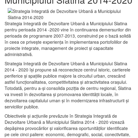
Strategia Integrată de Dezvoltare Urbană a Municipiului Slatina
pentru perioada 2014 -2020 vine în continuarea demersurilor din
perioada de programare 2007-2013, construind pe o bază solidă
în ceea ce priveşte experienţa în implementarea portofoliilor de
proiecte integrate, management de proiect și capacitate
administrativă.
Strategia Integrată de Dezvoltare Urbană a Municipiului Slatina
2014 - 2020 își propune să reconecteze centrul istoric, cartierele
periferice şi spaţiile publice majore la circuitul urban, crescând
astfel funcţionalitatea, competitivitatea şi atractivitatea oraşului.
Totodată, pentru a-şi consolida poziţia de centru regional, Slatina
va investi în dezvoltarea şi promovarea identităţii locale, în
dezvoltarea capitalului uman şi în modernizarea infrastructurii şi
serviciilor publice.
Obiectivele şi acţiunile prevăzute în Strategia Integrată de
Dezvoltare Urbană a Municipiului Slatina 2014 - 2020 vizează
depășirea provocărilor şi valorificarea oportunităţilor identificate
pe cele cinci paliere: economic, demografic, social, conectivitate,