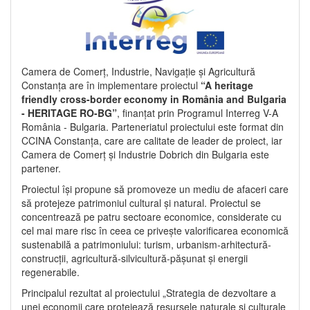
Camera de Comerț, Industrie, Navigație și Agricultură
Constanța are în implementare proiectul
“A heritage
friendly cross-border economy in România and Bulgaria
- HERITAGE RO-BG”
, finanțat prin Programul Interreg V-A
România - Bulgaria. Parteneriatul proiectului este format din
CCINA Constanța, care are calitate de leader de proiect, iar
Camera de Comerț și Industrie Dobrich din Bulgaria este
partener.
Proiectul își propune să promoveze un mediu de afaceri care
să protejeze patrimoniul cultural și natural. Proiectul se
concentrează pe patru sectoare economice, considerate cu
cel mai mare risc în ceea ce privește valorificarea economică
sustenabilă a patrimoniului: turism, urbanism-arhitectură-
construcții, agricultură-silvicultură-pășunat și energii
regenerabile.
Principalul rezultat al proiectului „Strategia de dezvoltare a
unei economii care protejează resursele naturale și culturale