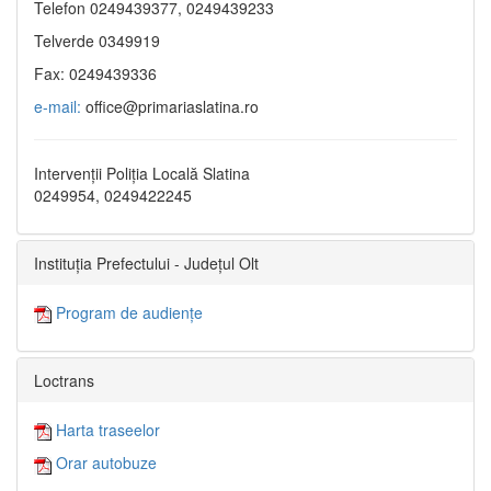
Telefon 0249439377, 0249439233
Telverde 0349919
Fax: 0249439336
e-mail:
office@primariaslatina.ro
Intervenții Poliția Locală Slatina
0249954, 0249422245
Instituția Prefectului - Județul Olt
Program de audiențe
Loctrans
Harta traseelor
Orar autobuze