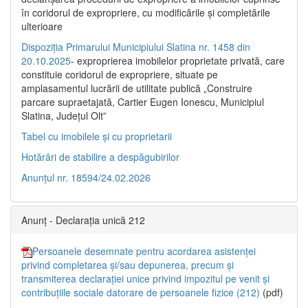
în coridorul de expropriere, cu modificările şi completările
ulterioare
Dispoziția Primarului Municipiului Slatina nr. 1458 din
20.10.2025
- exproprierea imobilelor proprietate privată, care
constituie coridorul de expropriere, situate pe
amplasamentul lucrării de utilitate publică „Construire
parcare supraetajată, Cartier Eugen Ionescu, Municipiul
Slatina, Județul Olt”
Tabel cu imobilele și cu proprietarii
Hotărâri de stabilire a despăgubirilor
Anunțul nr. 18594/24.02.2026
Anunț - Declarația unică 212
Persoanele desemnate pentru acordarea asistenței
privind completarea și/sau depunerea, precum și
transmiterea declarației unice privind impozitul pe venit și
contribuțiile sociale datorare de persoanele fizice (212)
(pdf)