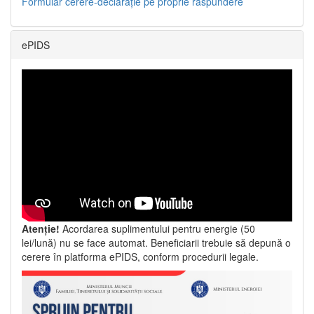
Formular cerere-declarație pe proprie răspundere
ePIDS
Atenție!
Acordarea suplimentului pentru energie (50
lei/lună) nu se face automat. Beneficiarii trebuie să depună o
cerere în platforma ePIDS, conform procedurii legale.