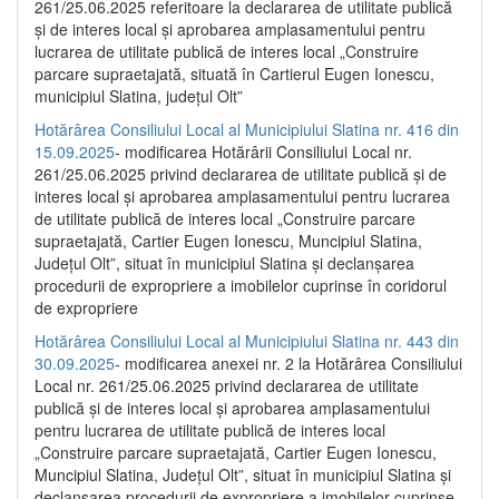
261/25.06.2025 referitoare la declararea de utilitate publică
și de interes local și aprobarea amplasamentului pentru
lucrarea de utilitate publică de interes local „Construire
parcare supraetajată, situată în Cartierul Eugen Ionescu,
municipiul Slatina, județul Olt”
Hotărârea Consiliului Local al Municipiului Slatina nr. 416 din
15.09.2025
- modificarea Hotărârii Consiliului Local nr.
261/25.06.2025 privind declararea de utilitate publică și de
interes local și aprobarea amplasamentului pentru lucrarea
de utilitate publică de interes local „Construire parcare
supraetajată, Cartier Eugen Ionescu, Muncipiul Slatina,
Județul Olt”, situat în municipiul Slatina și declanșarea
procedurii de expropriere a imobilelor cuprinse în coridorul
de expropriere
Hotărârea Consiliului Local al Municipiului Slatina nr. 443 din
30.09.2025
- modificarea anexei nr. 2 la Hotărârea Consiliului
Local nr. 261/25.06.2025 privind declararea de utilitate
publică şi de interes local şi aprobarea amplasamentului
pentru lucrarea de utilitate publică de interes local
„Construire parcare supraetajată, Cartier Eugen Ionescu,
Muncipiul Slatina, Judeţul Olt”, situat în municipiul Slatina şi
declanşarea procedurii de expropriere a imobilelor cuprinse