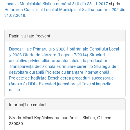
Local al Municipiului Slatina numărul 310 din 28.11.2017
și prin
Hotărârea Consiliului Local al Municipiului Slatina numărul 202 din
31.07.2018
.
Pagini vizitate frecvent
Dispoziţii ale Primarului > 2026
Hotărâri ale Consiliului Local
> 2026
Oferte de vânzare (Legea 17/2014)
Structuri
asociative privind eliberarea atestatului de producător
Transparenţa decizională
Formulare cereri tip
Strategia de
dezvoltare durabilă
Proiecte cu finanţare internaţională
Proiecte de hotărâre
Deschiderea procedurii succesorale
(Anexa 2)
DDI - Executori judecătorești
Taxe şi impozite
online
Informaţii de contact
Strada Mihail Kogălniceanu, numărul 1, Slatina, Olt, cod
230080