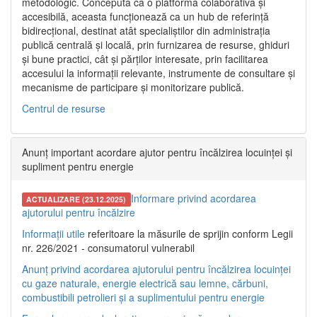
metodologic. Concepută ca o platformă colaborativă și
accesibilă, aceasta funcționează ca un hub de referință
bidirecțional, destinat atât specialiștilor din administrația
publică centrală și locală, prin furnizarea de resurse, ghiduri
și bune practici, cât și părților interesate, prin facilitarea
accesului la informații relevante, instrumente de consultare și
mecanisme de participare și monitorizare publică.
Centrul de resurse
Anunț important acordare ajutor pentru încălzirea locuinței și
supliment pentru energie
Informare privind acordarea
ACTUALIZARE (23.12.2025)
ajutorului pentru încălzire
Informații utile
referitoare la măsurile de sprijin conform Legii
nr. 226/2021 - consumatorul vulnerabil
Anunț privind acordarea ajutorului pentru încălzirea locuinței
cu gaze naturale, energie electrică sau lemne, cărbuni,
combustibili petrolieri și a suplimentului pentru energie