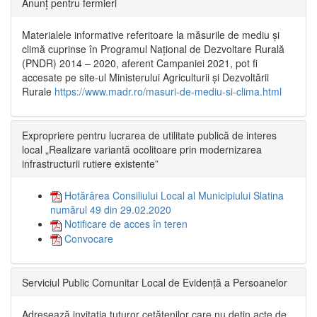
Anunț pentru fermieri
Materialele informative referitoare la măsurile de mediu și
climă cuprinse în Programul Național de Dezvoltare Rurală
(PNDR) 2014 – 2020, aferent Campaniei 2021, pot fi
accesate pe site-ul Ministerului Agriculturii și Dezvoltării
Rurale
https://www.madr.ro/masuri-de-mediu-si-clima.html
Expropriere pentru lucrarea de utilitate publică de interes
local „Realizare variantă ocolitoare prin modernizarea
infrastructurii rutiere existente”
Hotărârea Consiliului Local al Municipiului Slatina
numărul 49 din 29.02.2020
Notificare de acces în teren
Convocare
Serviciul Public Comunitar Local de Evidență a Persoanelor
Adresează invitația tuturor cetățenilor care nu dețin acte de