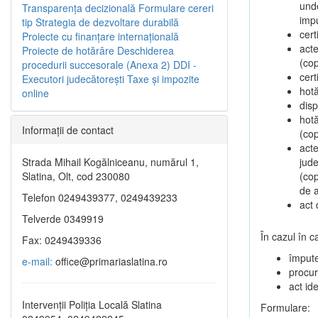
unde
Transparenţa decizională
Formulare cereri
impu
tip
Strategia de dezvoltare durabilă
cert
Proiecte cu finanţare internaţională
acte
Proiecte de hotărâre
Deschiderea
(cop
procedurii succesorale (Anexa 2)
DDI -
cert
Executori judecătorești
Taxe şi impozite
hotă
online
disp
hot
Informaţii de contact
(cop
acte
Strada Mihail Kogălniceanu, numărul 1,
jude
Slatina, Olt, cod 230080
(cop
de a
Telefon 0249439377, 0249439233
act 
Telverde 0349919
În cazul în 
Fax: 0249439336
împute
e-mail:
office@primariaslatina.ro
procur
act ide
Intervenții Poliția Locală Slatina
Formulare: