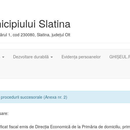
cipiului Slatina
rul 1, cod 230080, Slatina, județul Olt
ș
Dezvoltare durabilă
Evidența persoanelor
GHIȘEUL.
procedurii succesorale (Anexa nr. 2)
sare:
ificat fiscal emis de Direcția Economică de la Primăria de domiciliu, prim