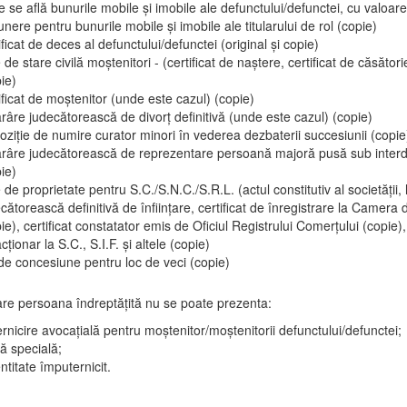
 se află bunurile mobile și imobile ale defunctului/defunctei, cu valoar
nere pentru bunurile mobile și imobile ale titularului de rol (copie)
ificat de deces al defunctului/defunctei (original și copie)
 de stare civilă moștenitori - (certificat de naștere, certificat de căsătorie
ie)
ificat de moștenitor (unde este cazul) (copie)
râre judecătorească de divorț definitivă (unde este cazul) (copie)
oziție de numire curator minori în vederea dezbaterii succesiunii (copie
ărâre judecătorească de reprezentare persoană majoră pusă sub interdi
ie)
 de proprietate pentru S.C./S.N.C./S.R.L. (actul constitutiv al societății,
cătorească definitivă de înființare, certificat de înregistrare la Camera
ie), certificat constatator emis de Oficiul Registrului Comerțului (copie), 
cționar la S.C., S.I.F. și altele (copie)
de concesiune pentru loc de veci (copie)
care persoana îndreptățită nu se poate prezenta:
rnicire avocațială pentru moștenitor/moștenitorii defunctului/defunctei;
ă specială;
ntitate împuternicit.