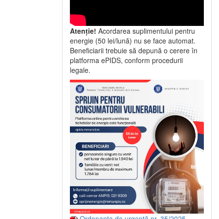
Atenție!
Acordarea suplimentului pentru
energie (50 lei/lună) nu se face automat.
Beneficiarii trebuie să depună o cerere în
platforma ePIDS, conform procedurii
legale.
Ordonanța de urgență nr. 35/2025