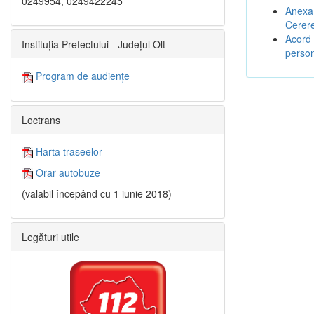
0249954, 0249422245
Anexa 
Cerere
Acord 
Instituția Prefectului - Județul Olt
person
Program de audiențe
Loctrans
Harta traseelor
Orar autobuze
(valabil începând cu 1 iunie 2018)
Legături utile