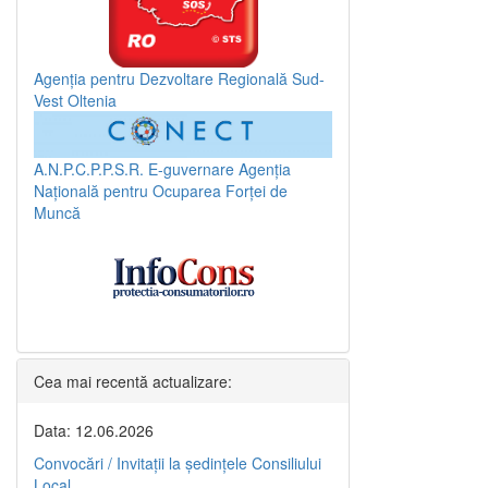
Agenția pentru Dezvoltare Regională Sud-
Vest Oltenia
A.N.P.C.P.P.S.R.
E-guvernare
Agenția
Națională pentru Ocuparea Forței de
Muncă
Cea mai recentă actualizare:
Data: 12.06.2026
Convocări / Invitaţii la şedinţele Consiliului
Local