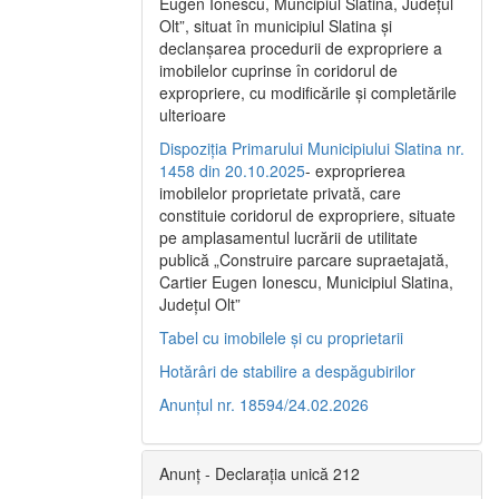
Eugen Ionescu, Muncipiul Slatina, Judeţul
Olt”, situat în municipiul Slatina şi
declanşarea procedurii de expropriere a
imobilelor cuprinse în coridorul de
expropriere, cu modificările şi completările
ulterioare
Dispoziția Primarului Municipiului Slatina nr.
1458 din 20.10.2025
- exproprierea
imobilelor proprietate privată, care
constituie coridorul de expropriere, situate
pe amplasamentul lucrării de utilitate
publică „Construire parcare supraetajată,
Cartier Eugen Ionescu, Municipiul Slatina,
Județul Olt”
Tabel cu imobilele și cu proprietarii
Hotărâri de stabilire a despăgubirilor
Anunțul nr. 18594/24.02.2026
Anunț - Declarația unică 212