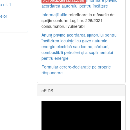
Informare privind
ACTUALIZARE (23.12.2025)
 nr. 1
acordarea ajutorului pentru încălzire
Informații utile
referitoare la măsurile de
elor
sprijin conform Legii nr. 226/2021 -
consumatorul vulnerabil
Anunț privind acordarea ajutorului pentru
încălzirea locuinței cu gaze naturale,
energie electrică sau lemne, cărbuni,
combustibili petrolieri și a suplimentului
pentru energie
Formular cerere-declarație pe proprie
răspundere
ePIDS