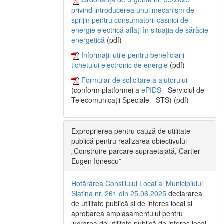
privind introducerea unui mecanism de
sprijin pentru consumatorii casnici de
energie electrică aflați în situația de sărăcie
energetică
(pdf)
Informații utile pentru beneficiarii
tichetului electronic de energie
(pdf)
Formular de solicitare a ajutorului
(conform platformei a
ePIDS
- Serviciul de
Telecomunicații Speciale - STS) (pdf)
Exproprierea pentru cauză de utilitate
publică pentru realizarea obiectivului
„Construire parcare supraetajată, Cartier
Eugen Ionescu”
Hotărârea Consiliului Local al Municipiului
Slatina nr. 261 din 25.06.2025
declararea
de utilitate publică și de interes local și
aprobarea amplasamentului pentru
lucrarea de utilitate publică de interes local