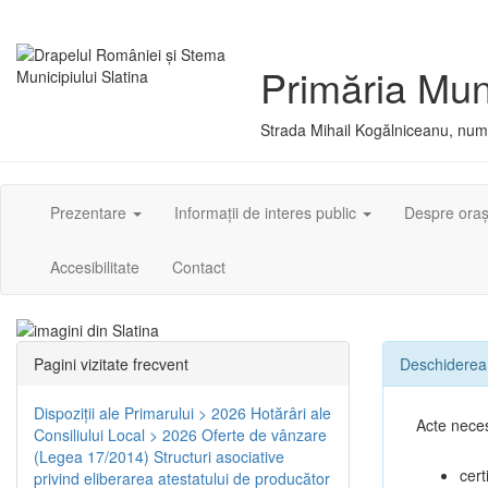
Primăria Muni
Strada Mihail Kogălniceanu, numă
Prezentare
Informații de interes public
Despre ora
Accesibilitate
Contact
Pagini vizitate frecvent
Deschiderea 
Dispoziţii ale Primarului > 2026
Hotărâri ale
Acte nece
Consiliului Local > 2026
Oferte de vânzare
(Legea 17/2014)
Structuri asociative
cert
privind eliberarea atestatului de producător