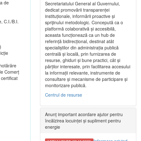
ea de
Secretariatului General al Guvernului,
dedicat promovării transparenței
instituționale, informării proactive și
, C.I./B.I.
sprijinului metodologic. Concepută ca o
platformă colaborativă și accesibilă,
aceasta funcționează ca un hub de
referință bidirecțional, destinat atât
)
specialiștilor din administrația publică
cție
centrală și locală, prin furnizarea de
resurse, ghiduri și bune practici, cât și
 hotărâre
părților interesate, prin facilitarea accesului
 de Comerț
la informații relevante, instrumente de
certificat
consultare și mecanisme de participare și
monitorizare publică.
Centrul de resurse
Anunț important acordare ajutor pentru
încălzirea locuinței și supliment pentru
energie