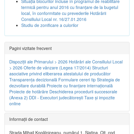
Situația blocurilor incluse în programul de reabilitare
termică pentru anul 2016 cu finanțare de la bugetul
local, în conformitate cu prevederile Hotărârii
Consiliului Local nr. 16/27.01.2016
Studiu de zonificare a culorilor
Pagini vizitate frecvent
Dispoziţii ale Primarului > 2026
Hotărâri ale Consiliului Local
> 2026
Oferte de vânzare (Legea 17/2014)
Structuri
asociative privind eliberarea atestatului de producător
Transparenţa decizională
Formulare cereri tip
Strategia de
dezvoltare durabilă
Proiecte cu finanţare internaţională
Proiecte de hotărâre
Deschiderea procedurii succesorale
(Anexa 2)
DDI - Executori judecătorești
Taxe şi impozite
online
Informaţii de contact
Strada Mihail Kogălniceanu, numărul 1, Slatina, Olt, cod