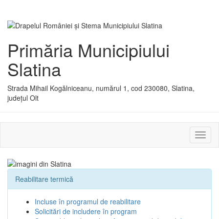
Primăria Municipiului
Slatina
Strada Mihail Kogălniceanu, numărul 1, cod 230080, Slatina,
județul Olt
Activ
sau
dezac
meniu
Reabilitare termică
Incluse în programul de reabilitare
Solicitări de includere în program