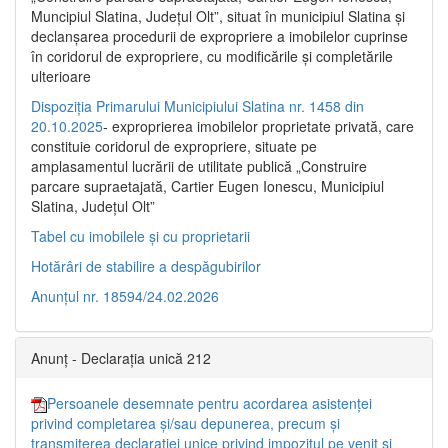
Muncipiul Slatina, Judeţul Olt”, situat în municipiul Slatina şi
declanşarea procedurii de expropriere a imobilelor cuprinse
în coridorul de expropriere, cu modificările şi completările
ulterioare
Dispoziția Primarului Municipiului Slatina nr. 1458 din
20.10.2025
- exproprierea imobilelor proprietate privată, care
constituie coridorul de expropriere, situate pe
amplasamentul lucrării de utilitate publică „Construire
parcare supraetajată, Cartier Eugen Ionescu, Municipiul
Slatina, Județul Olt”
Tabel cu imobilele și cu proprietarii
Hotărâri de stabilire a despăgubirilor
Anunțul nr. 18594/24.02.2026
Anunț - Declarația unică 212
Persoanele desemnate pentru acordarea asistenței
privind completarea și/sau depunerea, precum și
transmiterea declarației unice privind impozitul pe venit și