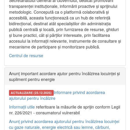
Secretariatului General al Guvernului, dedicat promovării
transparenței instituționale, informării proactive și sprijinului
metodologic. Concepută ca o platformă colaborativă și
accesibilă, aceasta funcționează ca un hub de referință
bidirecțional, destinat atât specialiștilor din administrația
publică centrală și locală, prin furnizarea de resurse, ghiduri
și bune practici, cât și părților interesate, prin facilitarea
accesului la informații relevante, instrumente de consultare și
mecanisme de participare și monitorizare publică.
Centrul de resurse
Anunț important acordare ajutor pentru încălzirea locuinței și
supliment pentru energie
Informare privind acordarea
ACTUALIZARE (23.12.2025)
ajutorului pentru încălzire
Informații utile
referitoare la măsurile de sprijin conform Legii
nr. 226/2021 - consumatorul vulnerabil
Anunț privind acordarea ajutorului pentru încălzirea locuinței
cu gaze naturale, energie electrică sau lemne, cărbuni,