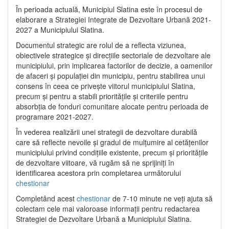
În perioada actuală, Municipiul Slatina este în procesul de
elaborare a Strategiei Integrate de Dezvoltare Urbană 2021‐
2027 a Municipiului Slatina.
Documentul strategic are rolul de a reflecta viziunea,
obiectivele strategice și direcțiile sectoriale de dezvoltare ale
municipiului, prin implicarea factorilor de decizie, a oamenilor
de afaceri și populației din municipiu, pentru stabilirea unui
consens în ceea ce privește viitorul municipiului Slatina,
precum și pentru a stabili prioritățile și criteriile pentru
absorbția de fonduri comunitare alocate pentru perioada de
programare 2021-2027.
În vederea realizării unei strategii de dezvoltare durabilă
care să reflecte nevoile și gradul de mulțumire al cetățenilor
municipiului privind condițiile existente, precum și prioritățile
de dezvoltare viitoare, vă rugăm să ne sprijiniți în
identificarea acestora prin completarea următorului
chestionar
Completând acest
chestionar
de 7-10 minute ne veți ajuta să
colectam cele mai valoroase informații pentru redactarea
Strategiei de Dezvoltare Urbană a Municipiului Slatina.