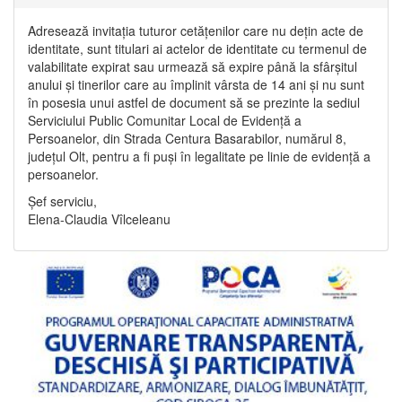
Adresează invitația tuturor cetățenilor care nu dețin acte de
identitate, sunt titulari ai actelor de identitate cu termenul de
valabilitate expirat sau urmează să expire până la sfârșitul
anului și tinerilor care au împlinit vârsta de 14 ani și nu sunt
în posesia unui astfel de document să se prezinte la sediul
Serviciului Public Comunitar Local de Evidență a
Persoanelor, din Strada Centura Basarabilor, numărul 8,
județul Olt, pentru a fi puși în legalitate pe linie de evidență a
persoanelor.
Șef serviciu,
Elena-Claudia Vîlceleanu