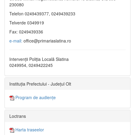
230080
Telefon 0249439377, 0249439233
Telverde 0349919
Fax: 0249439336
e-mail:
office@primariaslatina.ro
Intervenții Poliția Locală Slatina
0249954, 0249422245
Instituția Prefectului - Județul Olt
Program de audiențe
Loctrans
Harta traseelor