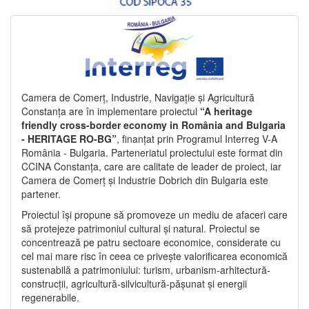
Camera de Comerț, Industrie, Navigație și Agricultură
Constanța are în implementare proiectul
“A heritage
friendly cross-border economy in România and Bulgaria
- HERITAGE RO-BG”
, finanțat prin Programul Interreg V-A
România - Bulgaria. Parteneriatul proiectului este format din
CCINA Constanța, care are calitate de leader de proiect, iar
Camera de Comerț și Industrie Dobrich din Bulgaria este
partener.
Proiectul își propune să promoveze un mediu de afaceri care
să protejeze patrimoniul cultural și natural. Proiectul se
concentrează pe patru sectoare economice, considerate cu
cel mai mare risc în ceea ce privește valorificarea economică
sustenabilă a patrimoniului: turism, urbanism-arhitectură-
construcții, agricultură-silvicultură-pășunat și energii
regenerabile.