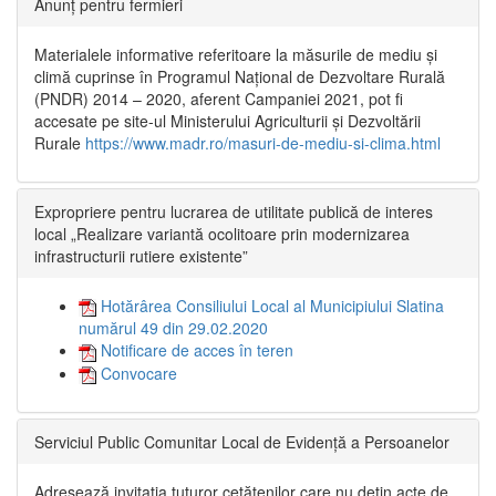
Anunț pentru fermieri
Materialele informative referitoare la măsurile de mediu și
climă cuprinse în Programul Național de Dezvoltare Rurală
(PNDR) 2014 – 2020, aferent Campaniei 2021, pot fi
accesate pe site-ul Ministerului Agriculturii și Dezvoltării
Rurale
https://www.madr.ro/masuri-de-mediu-si-clima.html
Expropriere pentru lucrarea de utilitate publică de interes
local „Realizare variantă ocolitoare prin modernizarea
infrastructurii rutiere existente”
Hotărârea Consiliului Local al Municipiului Slatina
numărul 49 din 29.02.2020
Notificare de acces în teren
Convocare
Serviciul Public Comunitar Local de Evidență a Persoanelor
Adresează invitația tuturor cetățenilor care nu dețin acte de