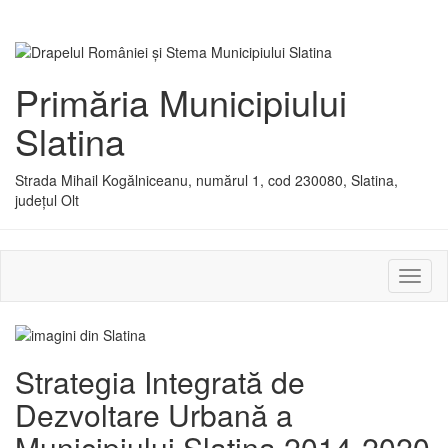
Primăria Municipiului
Slatina
Strada Mihail Kogălniceanu, numărul 1, cod 230080, Slatina,
județul Olt
Activ
sau
dezac
meniu
Strategia Integrată de
Dezvoltare Urbană a
Municipiului Slatina 2014-2020