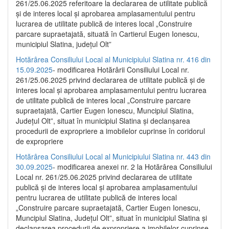
261/25.06.2025 referitoare la declararea de utilitate publică
și de interes local și aprobarea amplasamentului pentru
lucrarea de utilitate publică de interes local „Construire
parcare supraetajată, situată în Cartierul Eugen Ionescu,
municipiul Slatina, județul Olt”
Hotărârea Consiliului Local al Municipiului Slatina nr. 416 din
15.09.2025
- modificarea Hotărârii Consiliului Local nr.
261/25.06.2025 privind declararea de utilitate publică și de
interes local și aprobarea amplasamentului pentru lucrarea
de utilitate publică de interes local „Construire parcare
supraetajată, Cartier Eugen Ionescu, Muncipiul Slatina,
Județul Olt”, situat în municipiul Slatina și declanșarea
procedurii de expropriere a imobilelor cuprinse în coridorul
de expropriere
Hotărârea Consiliului Local al Municipiului Slatina nr. 443 din
30.09.2025
- modificarea anexei nr. 2 la Hotărârea Consiliului
Local nr. 261/25.06.2025 privind declararea de utilitate
publică şi de interes local şi aprobarea amplasamentului
pentru lucrarea de utilitate publică de interes local
„Construire parcare supraetajată, Cartier Eugen Ionescu,
Muncipiul Slatina, Judeţul Olt”, situat în municipiul Slatina şi
declanşarea procedurii de expropriere a imobilelor cuprinse