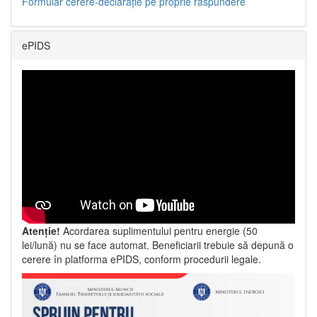
Formular cerere-declarație pe proprie răspundere
ePIDS
Atenție!
Acordarea suplimentului pentru energie (50
lei/lună) nu se face automat. Beneficiarii trebuie să depună o
cerere în platforma ePIDS, conform procedurii legale.