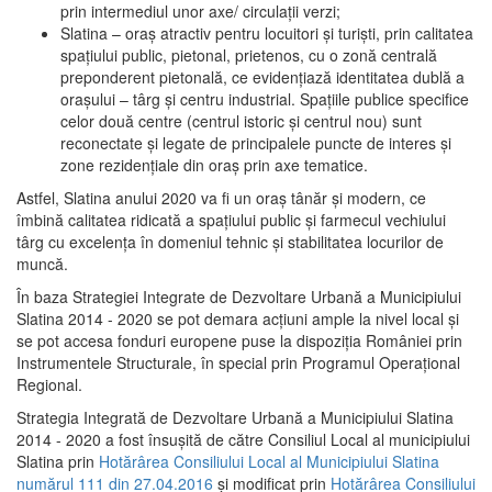
prin intermediul unor axe/ circulații verzi;
Slatina – oraş atractiv pentru locuitori şi turişti, prin calitatea
spaţiului public, pietonal, prietenos, cu o zonă centrală
preponderent pietonală, ce evidenţiază identitatea dublă a
oraşului – târg şi centru industrial. Spaţiile publice specifice
celor două centre (centrul istoric şi centrul nou) sunt
reconectate şi legate de principalele puncte de interes şi
zone rezidenţiale din oraş prin axe tematice.
Astfel, Slatina anului 2020 va fi un oraş tânăr şi modern, ce
îmbină calitatea ridicată a spaţiului public şi farmecul vechiului
târg cu excelenţa în domeniul tehnic şi stabilitatea locurilor de
muncă.
În baza Strategiei Integrate de Dezvoltare Urbană a Municipiului
Slatina 2014 - 2020 se pot demara acţiuni ample la nivel local şi
se pot accesa fonduri europene puse la dispoziţia României prin
Instrumentele Structurale, în special prin Programul Operațional
Regional.
Strategia Integrată de Dezvoltare Urbană a Municipiului Slatina
2014 - 2020 a fost însuşită de către Consiliul Local al municipiului
Slatina prin
Hotărârea Consiliului Local al Municipiului Slatina
numărul 111 din 27.04.2016
și modificat prin
Hotărârea Consiliului