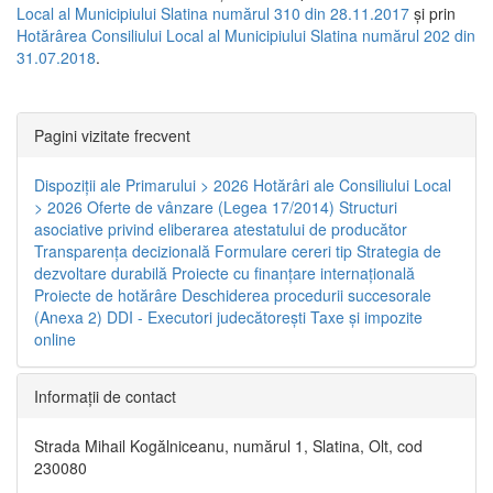
Local al Municipiului Slatina numărul 310 din 28.11.2017
și prin
Hotărârea Consiliului Local al Municipiului Slatina numărul 202 din
31.07.2018
.
Pagini vizitate frecvent
Dispoziţii ale Primarului > 2026
Hotărâri ale Consiliului Local
> 2026
Oferte de vânzare (Legea 17/2014)
Structuri
asociative privind eliberarea atestatului de producător
Transparenţa decizională
Formulare cereri tip
Strategia de
dezvoltare durabilă
Proiecte cu finanţare internaţională
Proiecte de hotărâre
Deschiderea procedurii succesorale
(Anexa 2)
DDI - Executori judecătorești
Taxe şi impozite
online
Informaţii de contact
Strada Mihail Kogălniceanu, numărul 1, Slatina, Olt, cod
230080