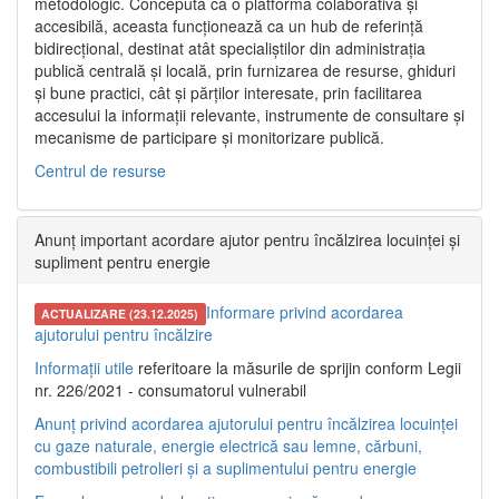
metodologic. Concepută ca o platformă colaborativă și
accesibilă, aceasta funcționează ca un hub de referință
bidirecțional, destinat atât specialiștilor din administrația
publică centrală și locală, prin furnizarea de resurse, ghiduri
și bune practici, cât și părților interesate, prin facilitarea
accesului la informații relevante, instrumente de consultare și
mecanisme de participare și monitorizare publică.
Centrul de resurse
Anunț important acordare ajutor pentru încălzirea locuinței și
supliment pentru energie
Informare privind acordarea
ACTUALIZARE (23.12.2025)
ajutorului pentru încălzire
Informații utile
referitoare la măsurile de sprijin conform Legii
nr. 226/2021 - consumatorul vulnerabil
Anunț privind acordarea ajutorului pentru încălzirea locuinței
cu gaze naturale, energie electrică sau lemne, cărbuni,
combustibili petrolieri și a suplimentului pentru energie