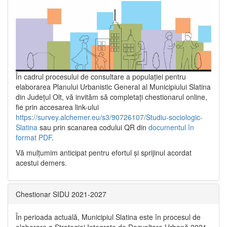
În cadrul procesului de consultare a populaţiei pentru
elaborarea Planului Urbanistic General al Municipiului Slatina
din Județul Olt, vă invităm să completați chestionarul online,
fie prin accesarea link-ului
https://survey.alchemer.eu/s3/90726107/Studiu-sociologic-
Slatina
sau prin scanarea codului QR din
documentul în
format PDF
.
Vă mulţumim anticipat pentru efortul şi sprijinul acordat
acestui demers.
Chestionar SIDU 2021-2027
În perioada actuală, Municipiul Slatina este în procesul de
elaborare a Strategiei Integrate de Dezvoltare Urbană 2021‐