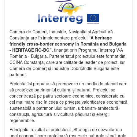
Camera de Comerț, Industrie, Navigație și Agricultură
Constanța are în implementare proiectul
“A heritage
friendly cross-border economy in România and Bulgaria
- HERITAGE RO-BG”
, finanțat prin Programul Interreg V-A
România - Bulgaria. Parteneriatul proiectului este format din
CCINA Constanța, care are calitate de leader de proiect, iar
Camera de Comerț și Industrie Dobrich din Bulgaria este
partener.
Proiectul își propune să promoveze un mediu de afaceri care
să protejeze patrimoniul cultural și natural. Proiectul se
concentrează pe patru sectoare economice, considerate cu
cel mai mare risc în ceea ce privește valorificarea economică
sustenabilă a patrimoniului: turism, urbanism-arhitectură-
construcții, agricultură-silvicultură-pășunat și energii
regenerabile.
Principalul rezultat al proiectului „Strategia de dezvoltare a
unei economii care protejează resursele naturale și culturale