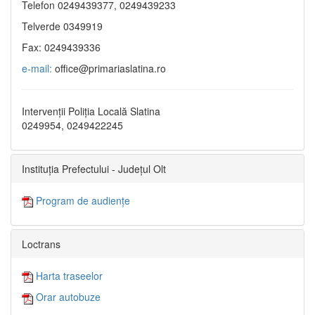
Telefon 0249439377, 0249439233
Telverde 0349919
Fax: 0249439336
e-mail:
office@primariaslatina.ro
Intervenții Poliția Locală Slatina
0249954, 0249422245
Instituția Prefectului - Județul Olt
Program de audiențe
Loctrans
Harta traseelor
Orar autobuze