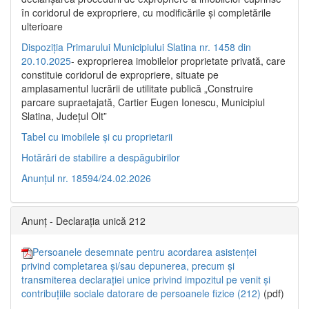
în coridorul de expropriere, cu modificările şi completările
ulterioare
Dispoziția Primarului Municipiului Slatina nr. 1458 din
20.10.2025
- exproprierea imobilelor proprietate privată, care
constituie coridorul de expropriere, situate pe
amplasamentul lucrării de utilitate publică „Construire
parcare supraetajată, Cartier Eugen Ionescu, Municipiul
Slatina, Județul Olt”
Tabel cu imobilele și cu proprietarii
Hotărâri de stabilire a despăgubirilor
Anunțul nr. 18594/24.02.2026
Anunț - Declarația unică 212
Persoanele desemnate pentru acordarea asistenței
privind completarea și/sau depunerea, precum și
transmiterea declarației unice privind impozitul pe venit și
contribuțiile sociale datorare de persoanele fizice (212)
(pdf)