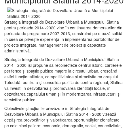
Strategia Integrată de Dezvoltare Urbană a Municipiului Slatina
pentru perioada 2014 -2020 vine în continuarea demersurilor din
perioada de programare 2007-2013, construind pe o bază solidă
în ceea ce priveşte experienţa în implementarea portofoliilor de
proiecte integrate, management de proiect și capacitate
administrativă.
Strategia Integrată de Dezvoltare Urbană a Municipiului Slatina
2014 - 2020 își propune să reconecteze centrul istoric, cartierele
periferice şi spaţiile publice majore la circuitul urban, crescând
astfel funcţionalitatea, competitivitatea şi atractivitatea oraşului.
Totodată, pentru a-şi consolida poziţia de centru regional, Slatina
va investi în dezvoltarea şi promovarea identităţii locale, în
dezvoltarea capitalului uman şi în modernizarea infrastructurii şi
serviciilor publice.
Obiectivele şi acţiunile prevăzute în Strategia Integrată de
Dezvoltare Urbană a Municipiului Slatina 2014 - 2020 vizează
depășirea provocărilor şi valorificarea oportunităţilor identificate
pe cele cinci paliere: economic, demografic, social, conectivitate,