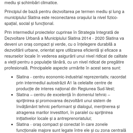
mediu şi schimbări climatice.
Principiul de bază pentru dezvoltarea pe termen mediu şi lung a
municipiului Slatina este reconectarea oraşului la nivel fizico-
spaţial, social şi funcţional.
Prin intermediul proiectelor cuprinse în Strategia Integrată de
Dezvoltare Urbană a Municipiului Slatina 2014 - 2020 Slatina va
deveni un oraş compact şi verde, cu o înţelegere durabilă a
dezvoltării urbane, orientat spre utilizarea eficientă şi eficace a
resurselor locale în vederea asigurării unui nivel ridicat de calitate
a vieţii pentru o populaţie tânără, cu un nivel ridicat de pregătire
profesională. Principalele aspecte urmărite în acest sens sunt:
Slatina - centru economic-industrial reprezentativ, racordat
prin intermediul autostrăzii A1 la celelalte centre de
producţie de interes naţional din Regiunea Sud-Vest;
Slatina – centru de excelenţă în domeniul tehnic –
sprijinirea şi promovarea dezvoltării unui sistem de
învăţământ tehnic performant şi dialogul, menţinerea şi
atragerea marilor investitori, în paralel cu sprijinirea
iniţiativelor locale şi a antreprenoriatului;
Slatina - oraş compact şi conectat în care zonele
funcţionale majore sunt legate între ele şi cu zona centrală