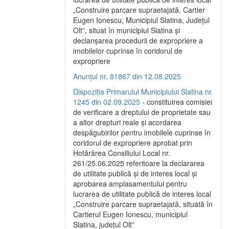
„Construire parcare supraetajată, Cartier
Eugen Ionescu, Municipiul Slatina, Județul
Olt”, situat în municipiul Slatina și
declanșarea procedurii de expropriere a
imobilelor cuprinse în coridorul de
expropriere
Anunțul nr. 81867 din 12.08.2025
Dispoziția Primarului Municipiului Slatina nr.
1245 din 02.09.2025
- constituirea comisiei
de verificare a dreptului de proprietate sau
a altor drepturi reale și acordarea
despăgubirilor pentru imobilele cuprinse în
coridorul de expropriere aprobat prin
Hotărârea Consiliului Local nr.
261/25.06.2025 referitoare la declararea
de utilitate publică și de interes local și
aprobarea amplasamentului pentru
lucrarea de utilitate publică de interes local
„Construire parcare supraetajată, situată în
Cartierul Eugen Ionescu, municipiul
Slatina, județul Olt”