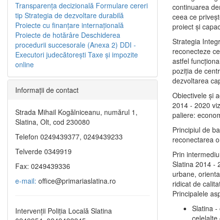
Transparenţa decizională
Formulare cereri
continuarea de
tip
Strategia de dezvoltare durabilă
ceea ce priveşt
Proiecte cu finanţare internaţională
proiect și capac
Proiecte de hotărâre
Deschiderea
Strategia Integ
procedurii succesorale (Anexa 2)
DDI -
reconecteze cent
Executori judecătorești
Taxe şi impozite
astfel funcţiona
online
poziţia de centr
dezvoltarea capi
Informaţii de contact
Obiectivele şi 
2014 - 2020 vize
Strada Mihail Kogălniceanu, numărul 1,
paliere: econom
Slatina, Olt, cod 230080
Principiul de b
Telefon 0249439377, 0249439233
reconectarea ora
Telverde 0349919
Prin intermediu
Slatina 2014 - 
Fax: 0249439336
urbane, orientat
e-mail:
office@primariaslatina.ro
ridicat de calit
Principalele as
Slatina -
Intervenții Poliția Locală Slatina
celelalte