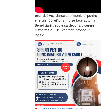
Atenție!
Acordarea suplimentului pentru
energie (50 lei/lună) nu se face automat.
Beneficiarii trebuie să depună o cerere în
platforma ePIDS, conform procedurii
legale.
Ordonanța de urgență nr. 35/2025