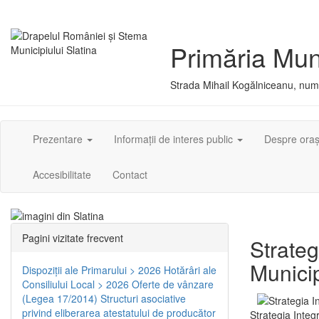
Primăria Muni
Strada Mihail Kogălniceanu, numă
Prezentare
Informații de interes public
Despre ora
Accesibilitate
Contact
Pagini vizitate frecvent
Strateg
Municip
Dispoziţii ale Primarului > 2026
Hotărâri ale
Consiliului Local > 2026
Oferte de vânzare
(Legea 17/2014)
Structuri asociative
privind eliberarea atestatului de producător
Strategia Integ