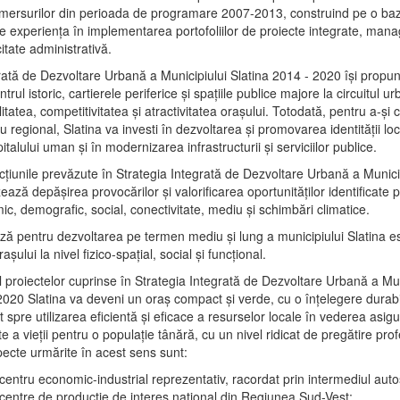
mersurilor din perioada de programare 2007-2013, construind pe o baz
e experienţa în implementarea portofoliilor de proiecte integrate, ma
itate administrativă.
rată de Dezvoltare Urbană a Municipiului Slatina 2014 - 2020 își propu
rul istoric, cartierele periferice şi spaţiile publice majore la circuitul 
litatea, competitivitatea şi atractivitatea oraşului. Totodată, pentru a-şi 
u regional, Slatina va investi în dezvoltarea şi promovarea identităţii loc
talului uman şi în modernizarea infrastructurii şi serviciilor publice.
acţiunile prevăzute în Strategia Integrată de Dezvoltare Urbană a Municip
ază depășirea provocărilor şi valorificarea oportunităţilor identificate p
ic, demografic, social, conectivitate, mediu şi schimbări climatice.
ază pentru dezvoltarea pe termen mediu şi lung a municipiului Slatina e
şului la nivel fizico-spaţial, social şi funcţional.
l proiectelor cuprinse în Strategia Integrată de Dezvoltare Urbană a Mun
2020 Slatina va deveni un oraş compact şi verde, cu o înţelegere durabil
 spre utilizarea eficientă şi eficace a resurselor locale în vederea asigur
ate a vieţii pentru o populaţie tânără, cu un nivel ridicat de pregătire pro
pecte urmărite în acest sens sunt:
 centru economic-industrial reprezentativ, racordat prin intermediul autos
 centre de producţie de interes naţional din Regiunea Sud-Vest;