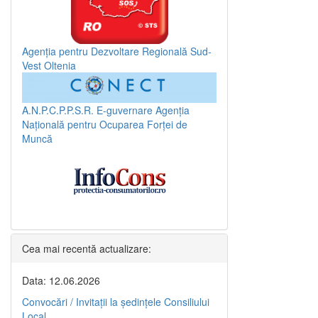
Agenția pentru Dezvoltare Regională Sud-
Vest Oltenia
A.N.P.C.P.P.S.R.
E-guvernare
Agenția
Națională pentru Ocuparea Forței de
Muncă
Cea mai recentă actualizare:
Data: 12.06.2026
Convocări / Invitaţii la şedinţele Consiliului
Local