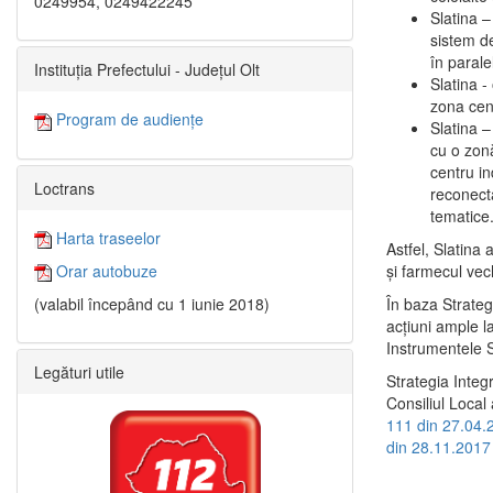
0249954, 0249422245
Slatina –
sistem de
în paralel
Instituția Prefectului - Județul Olt
Slatina -
zona cent
Program de audiențe
Slatina – 
cu o zonă
centru in
Loctrans
reconecta
tematice
Harta traseelor
Astfel, Slatina 
şi farmecul vec
Orar autobuze
În baza Strateg
(valabil începând cu 1 iunie 2018)
acţiuni ample l
Instrumentele S
Legături utile
Strategia Integ
Consiliul Local 
111 din 27.04.
din 28.11.2017