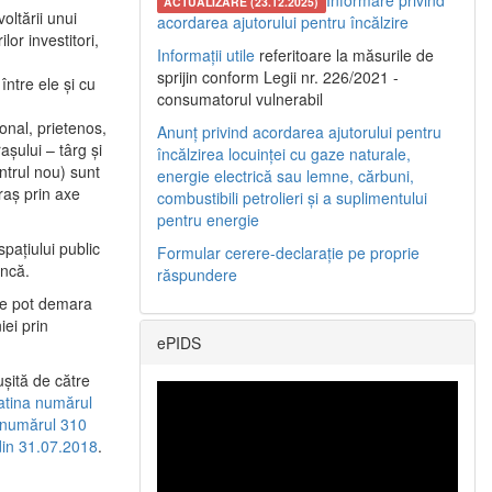
Informare privind
ACTUALIZARE (23.12.2025)
oltării unui
acordarea ajutorului pentru încălzire
or investitori,
Informații utile
referitoare la măsurile de
sprijin conform Legii nr. 226/2021 -
între ele şi cu
consumatorul vulnerabil
etonal, prietenos,
Anunț privind acordarea ajutorului pentru
şului – târg şi
încălzirea locuinței cu gaze naturale,
entrul nou) sunt
energie electrică sau lemne, cărbuni,
raş prin axe
combustibili petrolieri și a suplimentului
pentru energie
spaţiului public
Formular cerere-declarație pe proprie
uncă.
răspundere
 se pot demara
iei prin
ePIDS
uşită de către
latina numărul
a numărul 310
 din 31.07.2018
.