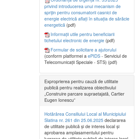
privind introducerea unui mecanism de
sprijin pentru consumatorii casnici de
energie electrică aflați în situația de sărăcie
energetică
(pdf)
Informații utile pentru beneficiarii
tichetului electronic de energie
(pdf)
Formular de solicitare a ajutorului
(conform platformei a
ePIDS
- Serviciul de
Telecomunicații Speciale - STS) (pdf)
Exproprierea pentru cauză de utilitate
publică pentru realizarea obiectivului
„Construire parcare supraetajată, Cartier
Eugen Ionescu”
Hotărârea Consiliului Local al Municipiului
Slatina nr. 261 din 25.06.2025
declararea
de utilitate publică și de interes local și
aprobarea amplasamentului pentru
lucrarea de utilitate publică de interes local