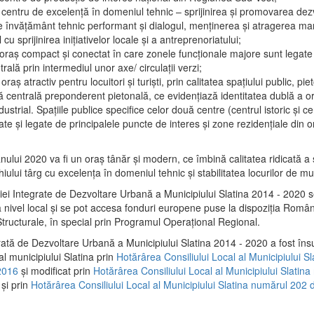
 centru de excelenţă în domeniul tehnic – sprijinirea şi promovarea dezv
 învăţământ tehnic performant şi dialogul, menţinerea şi atragerea maril
 cu sprijinirea iniţiativelor locale şi a antreprenoriatului;
 oraş compact şi conectat în care zonele funcţionale majore sunt legate 
rală prin intermediul unor axe/ circulații verzi;
oraş atractiv pentru locuitori şi turişti, prin calitatea spaţiului public, pi
 centrală preponderent pietonală, ce evidenţiază identitatea dublă a ora
dustrial. Spaţiile publice specifice celor două centre (centrul istoric şi c
te şi legate de principalele puncte de interes şi zone rezidenţiale din o
.
anului 2020 va fi un oraş tânăr şi modern, ce îmbină calitatea ridicată a 
hiului târg cu excelenţa în domeniul tehnic şi stabilitatea locurilor de m
iei Integrate de Dezvoltare Urbană a Municipiului Slatina 2014 - 2020
a nivel local şi se pot accesa fonduri europene puse la dispoziţia Român
tructurale, în special prin Programul Operațional Regional.
rată de Dezvoltare Urbană a Municipiului Slatina 2014 - 2020 a fost îns
al municipiului Slatina prin
Hotărârea Consiliului Local al Municipiului S
2016
și modificat prin
Hotărârea Consiliului Local al Municipiului Slatin
și prin
Hotărârea Consiliului Local al Municipiului Slatina numărul 202