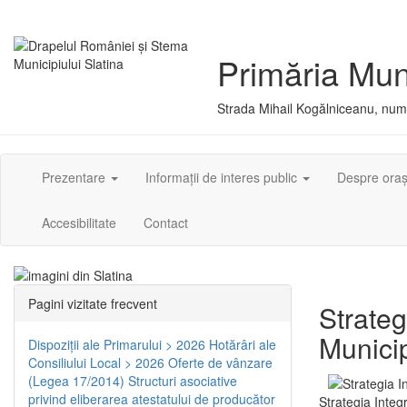
Primăria Muni
Strada Mihail Kogălniceanu, numă
Prezentare
Informații de interes public
Despre ora
Accesibilitate
Contact
Pagini vizitate frecvent
Strateg
Municip
Dispoziţii ale Primarului > 2026
Hotărâri ale
Consiliului Local > 2026
Oferte de vânzare
(Legea 17/2014)
Structuri asociative
privind eliberarea atestatului de producător
Strategia Integ