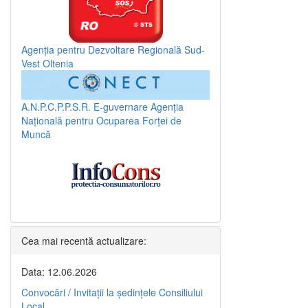
Agenția pentru Dezvoltare Regională Sud-
Vest Oltenia
A.N.P.C.P.P.S.R.
E-guvernare
Agenția
Națională pentru Ocuparea Forței de
Muncă
Cea mai recentă actualizare:
Data: 12.06.2026
Convocări / Invitaţii la şedinţele Consiliului
Local