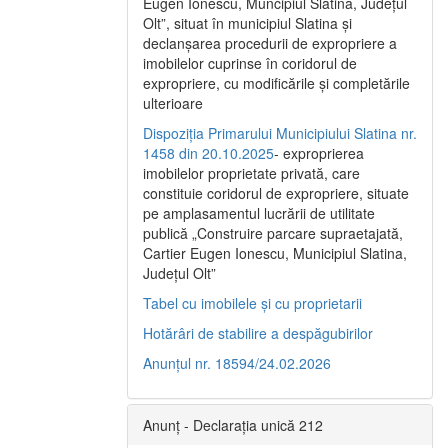
Eugen Ionescu, Muncipiul Slatina, Judeţul
Olt”, situat în municipiul Slatina şi
declanşarea procedurii de expropriere a
imobilelor cuprinse în coridorul de
expropriere, cu modificările şi completările
ulterioare
Dispoziția Primarului Municipiului Slatina nr.
1458 din 20.10.2025
- exproprierea
imobilelor proprietate privată, care
constituie coridorul de expropriere, situate
pe amplasamentul lucrării de utilitate
publică „Construire parcare supraetajată,
Cartier Eugen Ionescu, Municipiul Slatina,
Județul Olt”
Tabel cu imobilele și cu proprietarii
Hotărâri de stabilire a despăgubirilor
Anunțul nr. 18594/24.02.2026
Anunț - Declarația unică 212