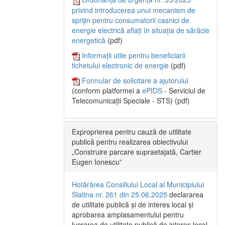
privind introducerea unui mecanism de
sprijin pentru consumatorii casnici de
energie electrică aflați în situația de sărăcie
energetică
(pdf)
Informații utile pentru beneficiarii
tichetului electronic de energie
(pdf)
Formular de solicitare a ajutorului
(conform platformei a
ePIDS
- Serviciul de
Telecomunicații Speciale - STS) (pdf)
Exproprierea pentru cauză de utilitate
publică pentru realizarea obiectivului
„Construire parcare supraetajată, Cartier
Eugen Ionescu”
Hotărârea Consiliului Local al Municipiului
Slatina nr. 261 din 25.06.2025
declararea
de utilitate publică și de interes local și
aprobarea amplasamentului pentru
lucrarea de utilitate publică de interes local