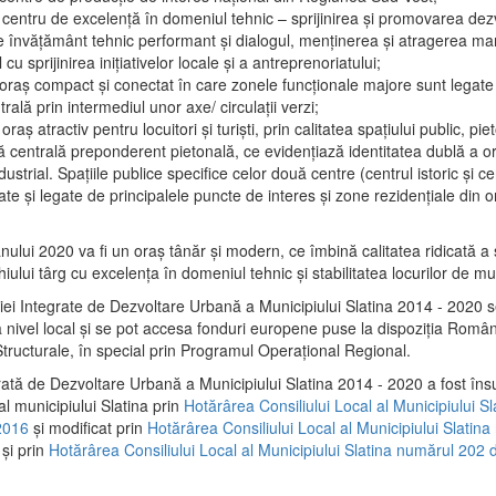
 centru de excelenţă în domeniul tehnic – sprijinirea şi promovarea dezv
 învăţământ tehnic performant şi dialogul, menţinerea şi atragerea maril
 cu sprijinirea iniţiativelor locale şi a antreprenoriatului;
 oraş compact şi conectat în care zonele funcţionale majore sunt legate 
rală prin intermediul unor axe/ circulații verzi;
oraş atractiv pentru locuitori şi turişti, prin calitatea spaţiului public, pi
 centrală preponderent pietonală, ce evidenţiază identitatea dublă a ora
dustrial. Spaţiile publice specifice celor două centre (centrul istoric şi c
te şi legate de principalele puncte de interes şi zone rezidenţiale din o
.
anului 2020 va fi un oraş tânăr şi modern, ce îmbină calitatea ridicată a 
hiului târg cu excelenţa în domeniul tehnic şi stabilitatea locurilor de m
iei Integrate de Dezvoltare Urbană a Municipiului Slatina 2014 - 2020
a nivel local şi se pot accesa fonduri europene puse la dispoziţia Român
tructurale, în special prin Programul Operațional Regional.
rată de Dezvoltare Urbană a Municipiului Slatina 2014 - 2020 a fost îns
al municipiului Slatina prin
Hotărârea Consiliului Local al Municipiului S
2016
și modificat prin
Hotărârea Consiliului Local al Municipiului Slatin
și prin
Hotărârea Consiliului Local al Municipiului Slatina numărul 202