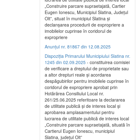
„Construire parcare supraetajată, Cartier
Eugen Ionescu, Municipiul Slatina, Județul
Olt”, situat în municipiul Slatina și
declanșarea procedurii de expropriere a
imobilelor cuprinse în coridorul de
expropriere
Anunțul nr. 81867 din 12.08.2025
Dispoziția Primarului Municipiului Slatina nr.
1245 din 02.09.2025
- constituirea comisiei
de verificare a dreptului de proprietate sau
a altor drepturi reale și acordarea
despăgubirilor pentru imobilele cuprinse în
coridorul de expropriere aprobat prin
Hotărârea Consiliului Local nr.
261/25.06.2025 referitoare la declararea
de utilitate publică și de interes local și
aprobarea amplasamentului pentru
lucrarea de utilitate publică de interes local
„Construire parcare supraetajată, situată în
Cartierul Eugen Ionescu, municipiul
Slatina, județul Olt”