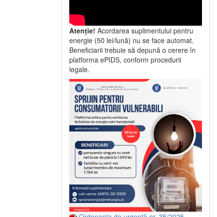
Atenție!
Acordarea suplimentului pentru
energie (50 lei/lună) nu se face automat.
Beneficiarii trebuie să depună o cerere în
platforma ePIDS, conform procedurii
legale.
Ordonanța de urgență nr. 35/2025