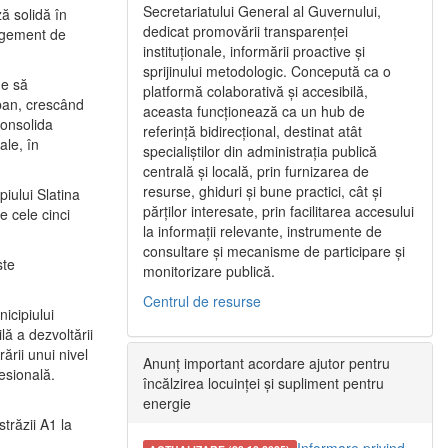
Secretariatului General al Guvernului,
ă solidă în
dedicat promovării transparenței
nagement de
instituționale, informării proactive și
sprijinului metodologic. Concepută ca o
ne să
platformă colaborativă și accesibilă,
urban, crescând
aceasta funcționează ca un hub de
consolida
referință bidirecțional, destinat atât
ale, în
specialiștilor din administrația publică
centrală și locală, prin furnizarea de
resurse, ghiduri și bune practici, cât și
iului Slatina
părților interesate, prin facilitarea accesului
e cele cinci
la informații relevante, instrumente de
consultare și mecanisme de participare și
ste
monitorizare publică.
Centrul de resurse
icipiului
ă a dezvoltării
ării unui nivel
Anunț important acordare ajutor pentru
fesională.
încălzirea locuinței și supliment pentru
energie
trăzii A1 la