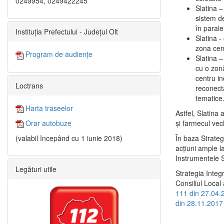
0249954, 0249422245
Slatina –
sistem de
în paralel
Instituția Prefectului - Județul Olt
Slatina -
zona cent
Program de audiențe
Slatina – 
cu o zonă
centru in
Loctrans
reconecta
tematice
Harta traseelor
Astfel, Slatina 
şi farmecul vec
Orar autobuze
În baza Strateg
(valabil începând cu 1 iunie 2018)
acţiuni ample l
Instrumentele S
Legături utile
Strategia Integ
Consiliul Local 
111 din 27.04.
din 28.11.2017