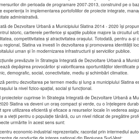
mersurilor din perioada de programare 2007-2013, construind pe o baz
e experienţa în implementarea portofoliilor de proiecte integrate, ma
itate administrativă.
rată de Dezvoltare Urbană a Municipiului Slatina 2014 - 2020 își propu
rul istoric, cartierele periferice şi spaţiile publice majore la circuitul 
litatea, competitivitatea şi atractivitatea oraşului. Totodată, pentru a-şi 
u regional, Slatina va investi în dezvoltarea şi promovarea identităţii loc
talului uman şi în modernizarea infrastructurii şi serviciilor publice.
acţiunile prevăzute în Strategia Integrată de Dezvoltare Urbană a Municip
ază depășirea provocărilor şi valorificarea oportunităţilor identificate p
ic, demografic, social, conectivitate, mediu şi schimbări climatice.
ază pentru dezvoltarea pe termen mediu şi lung a municipiului Slatina e
şului la nivel fizico-spaţial, social şi funcţional.
l proiectelor cuprinse în Strategia Integrată de Dezvoltare Urbană a Mun
2020 Slatina va deveni un oraş compact şi verde, cu o înţelegere durabil
 spre utilizarea eficientă şi eficace a resurselor locale în vederea asigur
ate a vieţii pentru o populaţie tânără, cu un nivel ridicat de pregătire pro
pecte urmărite în acest sens sunt:
 centru economic-industrial reprezentativ, racordat prin intermediul autos
 centre de producţie de interes naţional din Regiunea Sud-Vest;