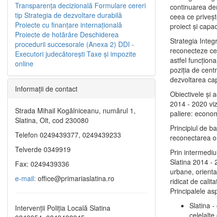
Transparenţa decizională
Formulare cereri
continuarea de
tip
Strategia de dezvoltare durabilă
ceea ce priveşt
Proiecte cu finanţare internaţională
proiect și capac
Proiecte de hotărâre
Deschiderea
Strategia Integ
procedurii succesorale (Anexa 2)
DDI -
reconecteze cent
Executori judecătorești
Taxe şi impozite
astfel funcţiona
online
poziţia de centr
dezvoltarea capi
Informaţii de contact
Obiectivele şi 
2014 - 2020 vize
Strada Mihail Kogălniceanu, numărul 1,
paliere: econom
Slatina, Olt, cod 230080
Principiul de b
Telefon 0249439377, 0249439233
reconectarea ora
Telverde 0349919
Prin intermediu
Slatina 2014 - 
Fax: 0249439336
urbane, orientat
e-mail:
office@primariaslatina.ro
ridicat de calit
Principalele as
Slatina -
Intervenții Poliția Locală Slatina
celelalte