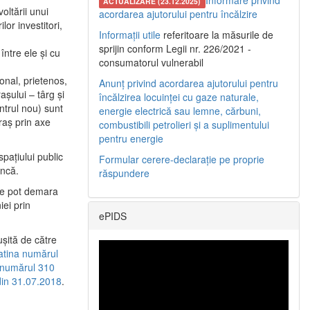
Informare privind
ACTUALIZARE (23.12.2025)
oltării unui
acordarea ajutorului pentru încălzire
or investitori,
Informații utile
referitoare la măsurile de
sprijin conform Legii nr. 226/2021 -
între ele şi cu
consumatorul vulnerabil
etonal, prietenos,
Anunț privind acordarea ajutorului pentru
şului – târg şi
încălzirea locuinței cu gaze naturale,
entrul nou) sunt
energie electrică sau lemne, cărbuni,
raş prin axe
combustibili petrolieri și a suplimentului
pentru energie
spaţiului public
Formular cerere-declarație pe proprie
uncă.
răspundere
 se pot demara
iei prin
ePIDS
uşită de către
latina numărul
a numărul 310
 din 31.07.2018
.