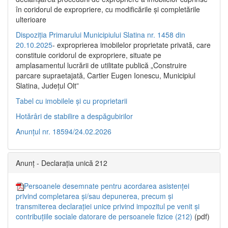
în coridorul de expropriere, cu modificările şi completările
ulterioare
Dispoziția Primarului Municipiului Slatina nr. 1458 din
20.10.2025
- exproprierea imobilelor proprietate privată, care
constituie coridorul de expropriere, situate pe
amplasamentul lucrării de utilitate publică „Construire
parcare supraetajată, Cartier Eugen Ionescu, Municipiul
Slatina, Județul Olt”
Tabel cu imobilele și cu proprietarii
Hotărâri de stabilire a despăgubirilor
Anunțul nr. 18594/24.02.2026
Anunț - Declarația unică 212
Persoanele desemnate pentru acordarea asistenței
privind completarea și/sau depunerea, precum și
transmiterea declarației unice privind impozitul pe venit și
contribuțiile sociale datorare de persoanele fizice (212)
(pdf)