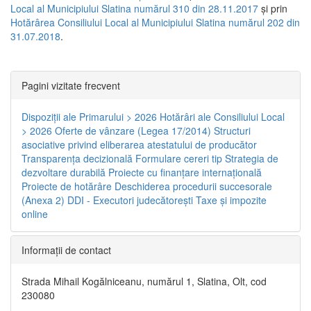
Local al Municipiului Slatina numărul 310 din 28.11.2017
și prin
Hotărârea Consiliului Local al Municipiului Slatina numărul 202 din
31.07.2018
.
Pagini vizitate frecvent
Dispoziţii ale Primarului > 2026
Hotărâri ale Consiliului Local
> 2026
Oferte de vânzare (Legea 17/2014)
Structuri
asociative privind eliberarea atestatului de producător
Transparenţa decizională
Formulare cereri tip
Strategia de
dezvoltare durabilă
Proiecte cu finanţare internaţională
Proiecte de hotărâre
Deschiderea procedurii succesorale
(Anexa 2)
DDI - Executori judecătorești
Taxe şi impozite
online
Informaţii de contact
Strada Mihail Kogălniceanu, numărul 1, Slatina, Olt, cod
230080