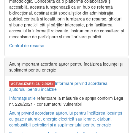
metodologic. Concepută ca o platformă colaborativă și
accesibilă, aceasta funcționează ca un hub de referință
bidirecțional, destinat atât specialiștilor din administrația
publică centrală și locală, prin furnizarea de resurse, ghiduri
și bune practici, cât și părților interesate, prin facilitarea
accesului la informații relevante, instrumente de consultare și
mecanisme de participare și monitorizare publică.
Centrul de resurse
Anunț important acordare ajutor pentru încălzirea locuinței și
supliment pentru energie
Informare privind acordarea
ACTUALIZARE (23.12.2025)
ajutorului pentru încălzire
Informații utile
referitoare la măsurile de sprijin conform Legii
nr. 226/2021 - consumatorul vulnerabil
Anunț privind acordarea ajutorului pentru încălzirea locuinței
cu gaze naturale, energie electrică sau lemne, cărbuni,
combustibili petrolieri și a suplimentului pentru energie