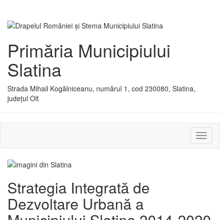
Primăria Municipiului
Slatina
Strada Mihail Kogălniceanu, numărul 1, cod 230080, Slatina,
județul Olt
Activ
sau
dezac
meniu
Strategia Integrată de
Dezvoltare Urbană a
Municipiului Slatina 2014-2020