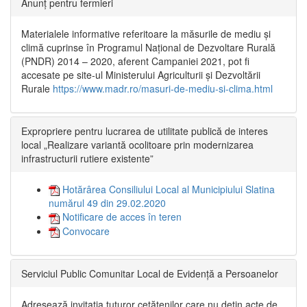
Anunț pentru fermieri
Materialele informative referitoare la măsurile de mediu și
climă cuprinse în Programul Național de Dezvoltare Rurală
(PNDR) 2014 – 2020, aferent Campaniei 2021, pot fi
accesate pe site-ul Ministerului Agriculturii și Dezvoltării
Rurale
https://www.madr.ro/masuri-de-mediu-si-clima.html
Expropriere pentru lucrarea de utilitate publică de interes
local „Realizare variantă ocolitoare prin modernizarea
infrastructurii rutiere existente”
Hotărârea Consiliului Local al Municipiului Slatina
numărul 49 din 29.02.2020
Notificare de acces în teren
Convocare
Serviciul Public Comunitar Local de Evidență a Persoanelor
Adresează invitația tuturor cetățenilor care nu dețin acte de