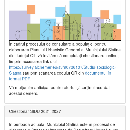
În cadrul procesului de consultare a populaţiei pentru
elaborarea Planului Urbanistic General al Municipiului Slatina
din Județul Olt, vă invităm să completați chestionarul online,
fie prin accesarea link-ului
https://survey.alchemer.eu/s3/90726107/Studiu-sociologic-
Slatina
sau prin scanarea codului QR din
documentul în
format PDF
.
Vă mulţumim anticipat pentru efortul şi sprijinul acordat
acestui demers.
Chestionar SIDU 2021-2027
În perioada actuală, Municipiul Slatina este în procesul de
elaborare a Strategiei Integrate de Dezvoltare Urbană 2021‐