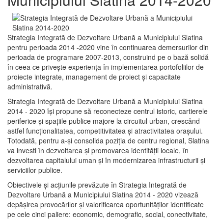
Strategia Integrată de Dezvoltare Urbană a Municipiului Slatina
pentru perioada 2014 -2020 vine în continuarea demersurilor din
perioada de programare 2007-2013, construind pe o bază solidă
în ceea ce priveşte experienţa în implementarea portofoliilor de
proiecte integrate, management de proiect și capacitate
administrativă.
Strategia Integrată de Dezvoltare Urbană a Municipiului Slatina
2014 - 2020 își propune să reconecteze centrul istoric, cartierele
periferice şi spaţiile publice majore la circuitul urban, crescând
astfel funcţionalitatea, competitivitatea şi atractivitatea oraşului.
Totodată, pentru a-şi consolida poziţia de centru regional, Slatina
va investi în dezvoltarea şi promovarea identităţii locale, în
dezvoltarea capitalului uman şi în modernizarea infrastructurii şi
serviciilor publice.
Obiectivele şi acţiunile prevăzute în Strategia Integrată de
Dezvoltare Urbană a Municipiului Slatina 2014 - 2020 vizează
depășirea provocărilor şi valorificarea oportunităţilor identificate
pe cele cinci paliere: economic, demografic, social, conectivitate,