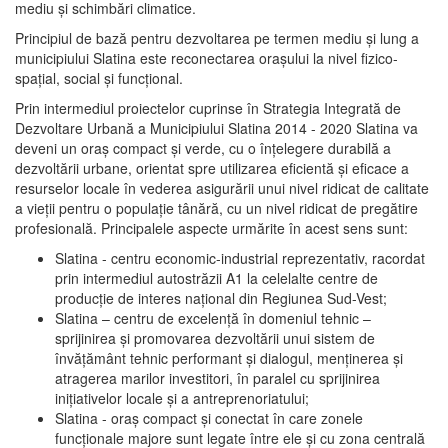
mediu şi schimbări climatice.
Principiul de bază pentru dezvoltarea pe termen mediu şi lung a
municipiului Slatina este reconectarea oraşului la nivel fizico-
spaţial, social şi funcţional.
Prin intermediul proiectelor cuprinse în Strategia Integrată de
Dezvoltare Urbană a Municipiului Slatina 2014 - 2020 Slatina va
deveni un oraş compact şi verde, cu o înţelegere durabilă a
dezvoltării urbane, orientat spre utilizarea eficientă şi eficace a
resurselor locale în vederea asigurării unui nivel ridicat de calitate
a vieţii pentru o populaţie tânără, cu un nivel ridicat de pregătire
profesională. Principalele aspecte urmărite în acest sens sunt:
Slatina - centru economic-industrial reprezentativ, racordat
prin intermediul autostrăzii A1 la celelalte centre de
producţie de interes naţional din Regiunea Sud-Vest;
Slatina – centru de excelenţă în domeniul tehnic –
sprijinirea şi promovarea dezvoltării unui sistem de
învăţământ tehnic performant şi dialogul, menţinerea şi
atragerea marilor investitori, în paralel cu sprijinirea
iniţiativelor locale şi a antreprenoriatului;
Slatina - oraş compact şi conectat în care zonele
funcţionale majore sunt legate între ele şi cu zona centrală