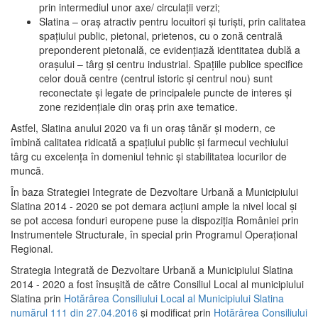
prin intermediul unor axe/ circulații verzi;
Slatina – oraş atractiv pentru locuitori şi turişti, prin calitatea
spaţiului public, pietonal, prietenos, cu o zonă centrală
preponderent pietonală, ce evidenţiază identitatea dublă a
oraşului – târg şi centru industrial. Spaţiile publice specifice
celor două centre (centrul istoric şi centrul nou) sunt
reconectate şi legate de principalele puncte de interes şi
zone rezidenţiale din oraş prin axe tematice.
Astfel, Slatina anului 2020 va fi un oraş tânăr şi modern, ce
îmbină calitatea ridicată a spaţiului public şi farmecul vechiului
târg cu excelenţa în domeniul tehnic şi stabilitatea locurilor de
muncă.
În baza Strategiei Integrate de Dezvoltare Urbană a Municipiului
Slatina 2014 - 2020 se pot demara acţiuni ample la nivel local şi
se pot accesa fonduri europene puse la dispoziţia României prin
Instrumentele Structurale, în special prin Programul Operațional
Regional.
Strategia Integrată de Dezvoltare Urbană a Municipiului Slatina
2014 - 2020 a fost însuşită de către Consiliul Local al municipiului
Slatina prin
Hotărârea Consiliului Local al Municipiului Slatina
numărul 111 din 27.04.2016
și modificat prin
Hotărârea Consiliului