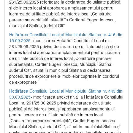
261/25.06.2025 referitoare la declararea de utilitate publică
și de interes local și aprobarea amplasamentului pentru
lucrarea de utilitate publică de interes local „Construire
parcare supraetajată, situată în Cartierul Eugen Ionescu,
municipiul Slatina, județul Olt”
Hotărârea Consiliului Local al Municipiului Slatina nr. 416 din
15.09.2025
- modificarea Hotărârii Consiliului Local nr.
261/25.06.2025 privind declararea de utilitate publică și de
interes local și aprobarea amplasamentului pentru lucrarea
de utilitate publică de interes local „Construire parcare
supraetajată, Cartier Eugen Ionescu, Muncipiul Slatina,
Județul Olt”, situat în municipiul Slatina și declanșarea
procedurii de expropriere a imobilelor cuprinse în coridorul
de expropriere
Hotărârea Consiliului Local al Municipiului Slatina nr. 443 din
30.09.2025
- modificarea anexei nr. 2 la Hotărârea Consiliului
Local nr. 261/25.06.2025 privind declararea de utilitate
publică şi de interes local şi aprobarea amplasamentului
pentru lucrarea de utilitate publică de interes local
„Construire parcare supraetajată, Cartier Eugen Ionescu,
Muncipiul Slatina, Judeţul Olt”, situat în municipiul Slatina şi
declanşarea procedurii de expropriere a imobilelor cuprinse