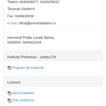
Telefon 0249439377, 0249439233
Telverde 0349919
Fax: 0249439336
e-mail:
office@primariaslatina.ro
Intervenții Poliția Locală Slatina
0249954, 0249422245
Instituția Prefectului - Județul Olt
Program de audiențe
Loctrans
Harta traseelor
Orar autobuze