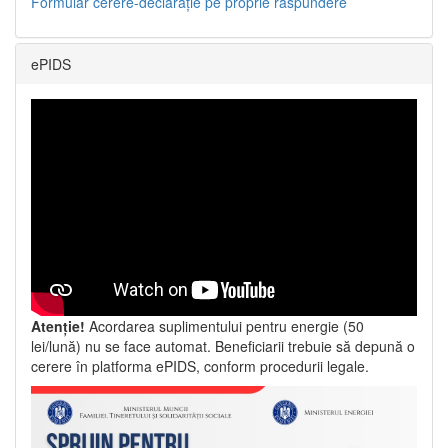
Formular cerere-declarație pe proprie răspundere
ePIDS
Atenție!
Acordarea suplimentului pentru energie (50
lei/lună) nu se face automat. Beneficiarii trebuie să depună o
cerere în platforma ePIDS, conform procedurii legale.