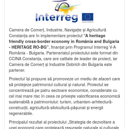
Camera de Comerț, Industrie, Navigație și Agricultură
Constanța are în implementare proiectul
“A heritage
friendly cross-border economy in România and Bulgaria
- HERITAGE RO-BG”
, finanțat prin Programul Interreg V-A
România - Bulgaria. Parteneriatul proiectului este format din
CCINA Constanța, care are calitate de leader de proiect, iar
Camera de Comerț și Industrie Dobrich din Bulgaria este
partener.
Proiectul își propune să promoveze un mediu de afaceri care
să protejeze patrimoniul cultural și natural. Proiectul se
concentrează pe patru sectoare economice, considerate cu
cel mai mare risc în ceea ce privește valorificarea economică
sustenabilă a patrimoniului: turism, urbanism-arhitectură-
construcții, agricultură-silvicultură-pășunat și energii
regenerabile.
Principalul rezultat al proiectului „Strategia de dezvoltare a
unei economii care protejează resursele naturale și culturale