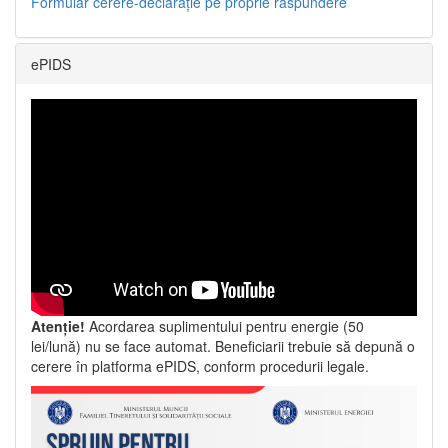
Formular cerere-declarație pe proprie răspundere
ePIDS
Atenție!
Acordarea suplimentului pentru energie (50
lei/lună) nu se face automat. Beneficiarii trebuie să depună o
cerere în platforma ePIDS, conform procedurii legale.