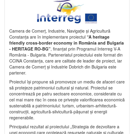
Camera de Comerț, Industrie, Navigație și Agricultură
Constanța are în implementare proiectul
“A heritage
friendly cross-border economy in România and Bulgaria
- HERITAGE RO-BG”
, finanțat prin Programul Interreg V-A
România - Bulgaria. Parteneriatul proiectului este format din
CCINA Constanța, care are calitate de leader de proiect, iar
Camera de Comerț și Industrie Dobrich din Bulgaria este
partener.
Proiectul își propune să promoveze un mediu de afaceri care
să protejeze patrimoniul cultural și natural. Proiectul se
concentrează pe patru sectoare economice, considerate cu
cel mai mare risc în ceea ce privește valorificarea economică
sustenabilă a patrimoniului: turism, urbanism-arhitectură-
construcții, agricultură-silvicultură-pășunat și energii
regenerabile.
Principalul rezultat al proiectului „Strategia de dezvoltare a
unei economii care protejează resursele naturale și culturale