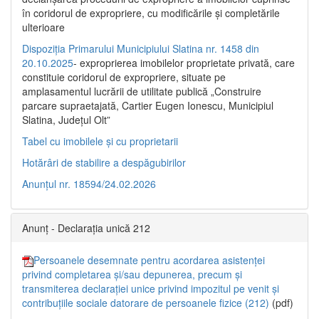
în coridorul de expropriere, cu modificările şi completările
ulterioare
Dispoziția Primarului Municipiului Slatina nr. 1458 din
20.10.2025
- exproprierea imobilelor proprietate privată, care
constituie coridorul de expropriere, situate pe
amplasamentul lucrării de utilitate publică „Construire
parcare supraetajată, Cartier Eugen Ionescu, Municipiul
Slatina, Județul Olt”
Tabel cu imobilele și cu proprietarii
Hotărâri de stabilire a despăgubirilor
Anunțul nr. 18594/24.02.2026
Anunț - Declarația unică 212
Persoanele desemnate pentru acordarea asistenței
privind completarea și/sau depunerea, precum și
transmiterea declarației unice privind impozitul pe venit și
contribuțiile sociale datorare de persoanele fizice (212)
(pdf)