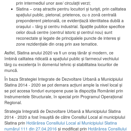
prin intermediul unor axe/ circulații verzi;
Slatina – oraş atractiv pentru locuitori şi turişti, prin calitatea
spaţiului public, pietonal, prietenos, cu o zonă centrală
preponderent pietonală, ce evidenţiază identitatea dublă a
oraşului – târg şi centru industrial. Spaţiile publice specifice
celor două centre (centrul istoric şi centrul nou) sunt
reconectate şi legate de principalele puncte de interes şi
zone rezidenţiale din oraş prin axe tematice.
Astfel, Slatina anului 2020 va fi un oraş tânăr şi modern, ce
îmbină calitatea ridicată a spaţiului public şi farmecul vechiului
târg cu excelenţa în domeniul tehnic şi stabilitatea locurilor de
muncă.
În baza Strategiei Integrate de Dezvoltare Urbană a Municipiului
Slatina 2014 - 2020 se pot demara acţiuni ample la nivel local şi
se pot accesa fonduri europene puse la dispoziţia României prin
Instrumentele Structurale, în special prin Programul Operațional
Regional.
Strategia Integrată de Dezvoltare Urbană a Municipiului Slatina
2014 - 2020 a fost însuşită de către Consiliul Local al municipiului
Slatina prin
Hotărârea Consiliului Local al Municipiului Slatina
numărul 111 din 27.04.2016
și modificat prin
Hotărârea Consiliului