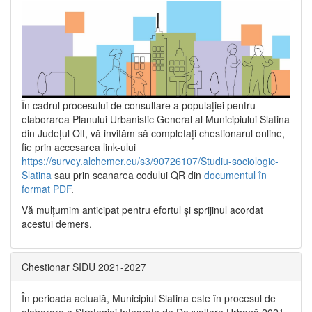
În cadrul procesului de consultare a populaţiei pentru
elaborarea Planului Urbanistic General al Municipiului Slatina
din Județul Olt, vă invităm să completați chestionarul online,
fie prin accesarea link-ului
https://survey.alchemer.eu/s3/90726107/Studiu-sociologic-
Slatina
sau prin scanarea codului QR din
documentul în
format PDF
.
Vă mulţumim anticipat pentru efortul şi sprijinul acordat
acestui demers.
Chestionar SIDU 2021-2027
În perioada actuală, Municipiul Slatina este în procesul de
elaborare a Strategiei Integrate de Dezvoltare Urbană 2021‐