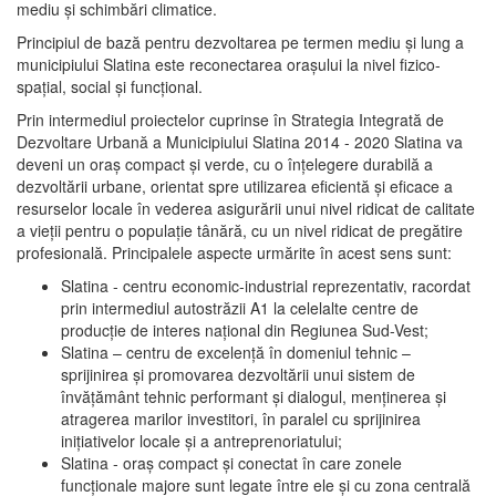
mediu şi schimbări climatice.
Principiul de bază pentru dezvoltarea pe termen mediu şi lung a
municipiului Slatina este reconectarea oraşului la nivel fizico-
spaţial, social şi funcţional.
Prin intermediul proiectelor cuprinse în Strategia Integrată de
Dezvoltare Urbană a Municipiului Slatina 2014 - 2020 Slatina va
deveni un oraş compact şi verde, cu o înţelegere durabilă a
dezvoltării urbane, orientat spre utilizarea eficientă şi eficace a
resurselor locale în vederea asigurării unui nivel ridicat de calitate
a vieţii pentru o populaţie tânără, cu un nivel ridicat de pregătire
profesională. Principalele aspecte urmărite în acest sens sunt:
Slatina - centru economic-industrial reprezentativ, racordat
prin intermediul autostrăzii A1 la celelalte centre de
producţie de interes naţional din Regiunea Sud-Vest;
Slatina – centru de excelenţă în domeniul tehnic –
sprijinirea şi promovarea dezvoltării unui sistem de
învăţământ tehnic performant şi dialogul, menţinerea şi
atragerea marilor investitori, în paralel cu sprijinirea
iniţiativelor locale şi a antreprenoriatului;
Slatina - oraş compact şi conectat în care zonele
funcţionale majore sunt legate între ele şi cu zona centrală