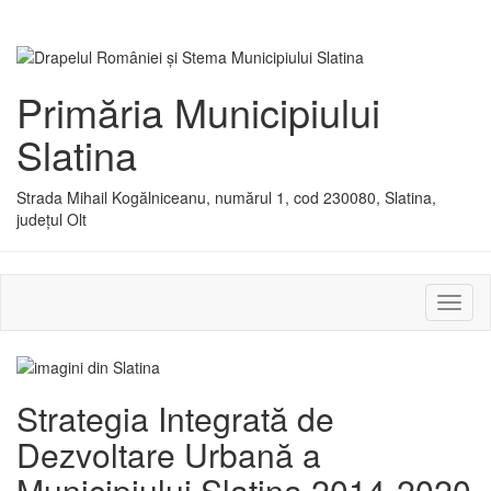
Primăria Municipiului
Slatina
Strada Mihail Kogălniceanu, numărul 1, cod 230080, Slatina,
județul Olt
Activ
sau
dezac
meniu
Strategia Integrată de
Dezvoltare Urbană a
Municipiului Slatina 2014-2020