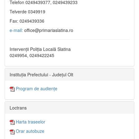
Telefon 0249439377, 0249439233
Telverde 0349919
Fax: 0249439336
e-mail:
office@primariaslatina.ro
Intervenții Poliția Locală Slatina
0249954, 0249422245
Instituția Prefectului - Județul Olt
Program de audiențe
Loctrans
Harta traseelor
Orar autobuze