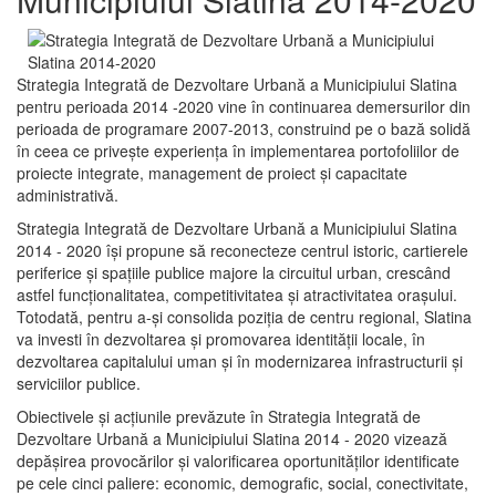
Strategia Integrată de Dezvoltare Urbană a Municipiului Slatina
pentru perioada 2014 -2020 vine în continuarea demersurilor din
perioada de programare 2007-2013, construind pe o bază solidă
în ceea ce priveşte experienţa în implementarea portofoliilor de
proiecte integrate, management de proiect și capacitate
administrativă.
Strategia Integrată de Dezvoltare Urbană a Municipiului Slatina
2014 - 2020 își propune să reconecteze centrul istoric, cartierele
periferice şi spaţiile publice majore la circuitul urban, crescând
astfel funcţionalitatea, competitivitatea şi atractivitatea oraşului.
Totodată, pentru a-şi consolida poziţia de centru regional, Slatina
va investi în dezvoltarea şi promovarea identităţii locale, în
dezvoltarea capitalului uman şi în modernizarea infrastructurii şi
serviciilor publice.
Obiectivele şi acţiunile prevăzute în Strategia Integrată de
Dezvoltare Urbană a Municipiului Slatina 2014 - 2020 vizează
depășirea provocărilor şi valorificarea oportunităţilor identificate
pe cele cinci paliere: economic, demografic, social, conectivitate,