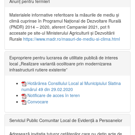
Anunț pentru fermieri
Materialele informative referitoare la măsurile de mediu și
climă cuprinse în Programul Național de Dezvoltare Rurală
(PNDR) 2014 – 2020, aferent Campaniei 2021, pot fi
accesate pe site-ul Ministerului Agriculturii și Dezvoltării
Rurale
https://www.madr.ro/masuri-de-mediu-si-clima.html
Expropriere pentru lucrarea de utilitate publică de interes
local „Realizare variantă ocolitoare prin modernizarea
infrastructurii rutiere existente”
Hotărârea Consiliului Local al Municipiului Slatina
numărul 49 din 29.02.2020
Notificare de acces în teren
Convocare
Serviciul Public Comunitar Local de Evidență a Persoanelor
Adresează invitația tuturor cetățenilor care nu dețin acte de