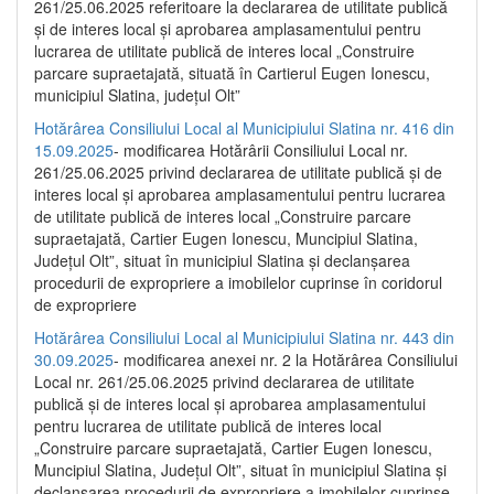
261/25.06.2025 referitoare la declararea de utilitate publică
și de interes local și aprobarea amplasamentului pentru
lucrarea de utilitate publică de interes local „Construire
parcare supraetajată, situată în Cartierul Eugen Ionescu,
municipiul Slatina, județul Olt”
Hotărârea Consiliului Local al Municipiului Slatina nr. 416 din
15.09.2025
- modificarea Hotărârii Consiliului Local nr.
261/25.06.2025 privind declararea de utilitate publică și de
interes local și aprobarea amplasamentului pentru lucrarea
de utilitate publică de interes local „Construire parcare
supraetajată, Cartier Eugen Ionescu, Muncipiul Slatina,
Județul Olt”, situat în municipiul Slatina și declanșarea
procedurii de expropriere a imobilelor cuprinse în coridorul
de expropriere
Hotărârea Consiliului Local al Municipiului Slatina nr. 443 din
30.09.2025
- modificarea anexei nr. 2 la Hotărârea Consiliului
Local nr. 261/25.06.2025 privind declararea de utilitate
publică şi de interes local şi aprobarea amplasamentului
pentru lucrarea de utilitate publică de interes local
„Construire parcare supraetajată, Cartier Eugen Ionescu,
Muncipiul Slatina, Judeţul Olt”, situat în municipiul Slatina şi
declanşarea procedurii de expropriere a imobilelor cuprinse