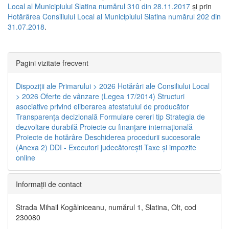
Local al Municipiului Slatina numărul 310 din 28.11.2017
și prin
Hotărârea Consiliului Local al Municipiului Slatina numărul 202 din
31.07.2018
.
Pagini vizitate frecvent
Dispoziţii ale Primarului > 2026
Hotărâri ale Consiliului Local
> 2026
Oferte de vânzare (Legea 17/2014)
Structuri
asociative privind eliberarea atestatului de producător
Transparenţa decizională
Formulare cereri tip
Strategia de
dezvoltare durabilă
Proiecte cu finanţare internaţională
Proiecte de hotărâre
Deschiderea procedurii succesorale
(Anexa 2)
DDI - Executori judecătorești
Taxe şi impozite
online
Informaţii de contact
Strada Mihail Kogălniceanu, numărul 1, Slatina, Olt, cod
230080