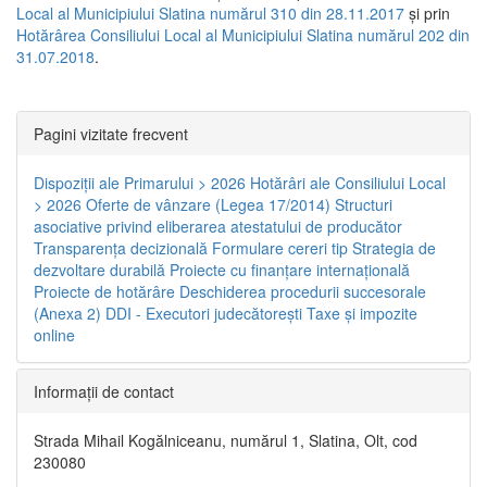
Local al Municipiului Slatina numărul 310 din 28.11.2017
și prin
Hotărârea Consiliului Local al Municipiului Slatina numărul 202 din
31.07.2018
.
Pagini vizitate frecvent
Dispoziţii ale Primarului > 2026
Hotărâri ale Consiliului Local
> 2026
Oferte de vânzare (Legea 17/2014)
Structuri
asociative privind eliberarea atestatului de producător
Transparenţa decizională
Formulare cereri tip
Strategia de
dezvoltare durabilă
Proiecte cu finanţare internaţională
Proiecte de hotărâre
Deschiderea procedurii succesorale
(Anexa 2)
DDI - Executori judecătorești
Taxe şi impozite
online
Informaţii de contact
Strada Mihail Kogălniceanu, numărul 1, Slatina, Olt, cod
230080