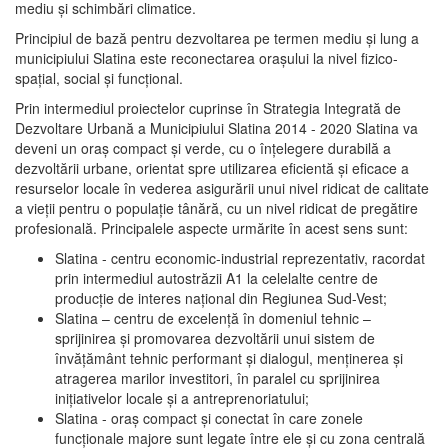
mediu şi schimbări climatice.
Principiul de bază pentru dezvoltarea pe termen mediu şi lung a
municipiului Slatina este reconectarea oraşului la nivel fizico-
spaţial, social şi funcţional.
Prin intermediul proiectelor cuprinse în Strategia Integrată de
Dezvoltare Urbană a Municipiului Slatina 2014 - 2020 Slatina va
deveni un oraş compact şi verde, cu o înţelegere durabilă a
dezvoltării urbane, orientat spre utilizarea eficientă şi eficace a
resurselor locale în vederea asigurării unui nivel ridicat de calitate
a vieţii pentru o populaţie tânără, cu un nivel ridicat de pregătire
profesională. Principalele aspecte urmărite în acest sens sunt:
Slatina - centru economic-industrial reprezentativ, racordat
prin intermediul autostrăzii A1 la celelalte centre de
producţie de interes naţional din Regiunea Sud-Vest;
Slatina – centru de excelenţă în domeniul tehnic –
sprijinirea şi promovarea dezvoltării unui sistem de
învăţământ tehnic performant şi dialogul, menţinerea şi
atragerea marilor investitori, în paralel cu sprijinirea
iniţiativelor locale şi a antreprenoriatului;
Slatina - oraş compact şi conectat în care zonele
funcţionale majore sunt legate între ele şi cu zona centrală