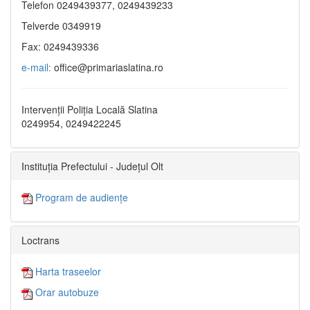
Telefon 0249439377, 0249439233
Telverde 0349919
Fax: 0249439336
e-mail:
office@primariaslatina.ro
Intervenții Poliția Locală Slatina
0249954, 0249422245
Instituția Prefectului - Județul Olt
Program de audiențe
Loctrans
Harta traseelor
Orar autobuze