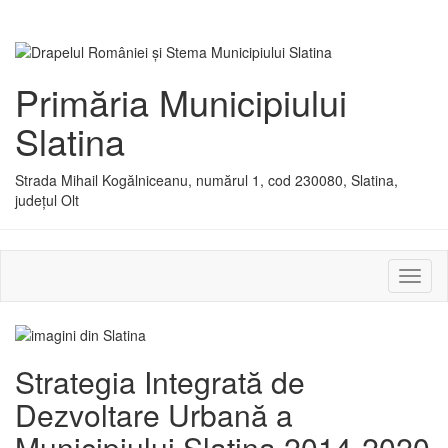
Primăria Municipiului
Slatina
Strada Mihail Kogălniceanu, numărul 1, cod 230080, Slatina,
județul Olt
Activ
sau
dezac
meniu
Strategia Integrată de
Dezvoltare Urbană a
Municipiului Slatina 2014-2020