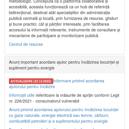
metodologic. Concepută ca o platformă colaborativă și
accesibilă, aceasta funcționează ca un hub de referință
bidirecțional, destinat atât specialiștilor din administrația
publică centrală și locală, prin furnizarea de resurse, ghiduri
și bune practici, cât și părților interesate, prin facilitarea
accesului la informații relevante, instrumente de consultare și
mecanisme de participare și monitorizare publică.
Centrul de resurse
Anunț important acordare ajutor pentru încălzirea locuinței și
supliment pentru energie
Informare privind acordarea
ACTUALIZARE (23.12.2025)
ajutorului pentru încălzire
Informații utile
referitoare la măsurile de sprijin conform Legii
nr. 226/2021 - consumatorul vulnerabil
Anunț privind acordarea ajutorului pentru încălzirea locuinței
cu gaze naturale, energie electrică sau lemne, cărbuni,
combustibili petrolieri și a suplimentului pentru energie