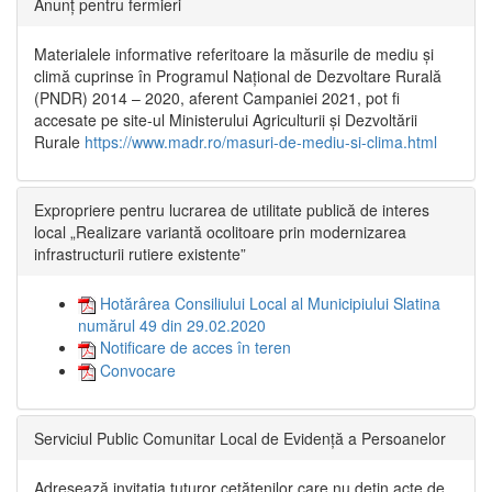
Anunț pentru fermieri
Materialele informative referitoare la măsurile de mediu și
climă cuprinse în Programul Național de Dezvoltare Rurală
(PNDR) 2014 – 2020, aferent Campaniei 2021, pot fi
accesate pe site-ul Ministerului Agriculturii și Dezvoltării
Rurale
https://www.madr.ro/masuri-de-mediu-si-clima.html
Expropriere pentru lucrarea de utilitate publică de interes
local „Realizare variantă ocolitoare prin modernizarea
infrastructurii rutiere existente”
Hotărârea Consiliului Local al Municipiului Slatina
numărul 49 din 29.02.2020
Notificare de acces în teren
Convocare
Serviciul Public Comunitar Local de Evidență a Persoanelor
Adresează invitația tuturor cetățenilor care nu dețin acte de