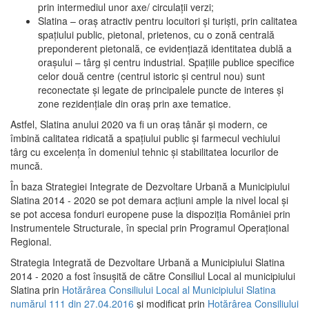
prin intermediul unor axe/ circulații verzi;
Slatina – oraş atractiv pentru locuitori şi turişti, prin calitatea
spaţiului public, pietonal, prietenos, cu o zonă centrală
preponderent pietonală, ce evidenţiază identitatea dublă a
oraşului – târg şi centru industrial. Spaţiile publice specifice
celor două centre (centrul istoric şi centrul nou) sunt
reconectate şi legate de principalele puncte de interes şi
zone rezidenţiale din oraş prin axe tematice.
Astfel, Slatina anului 2020 va fi un oraş tânăr şi modern, ce
îmbină calitatea ridicată a spaţiului public şi farmecul vechiului
târg cu excelenţa în domeniul tehnic şi stabilitatea locurilor de
muncă.
În baza Strategiei Integrate de Dezvoltare Urbană a Municipiului
Slatina 2014 - 2020 se pot demara acţiuni ample la nivel local şi
se pot accesa fonduri europene puse la dispoziţia României prin
Instrumentele Structurale, în special prin Programul Operațional
Regional.
Strategia Integrată de Dezvoltare Urbană a Municipiului Slatina
2014 - 2020 a fost însuşită de către Consiliul Local al municipiului
Slatina prin
Hotărârea Consiliului Local al Municipiului Slatina
numărul 111 din 27.04.2016
și modificat prin
Hotărârea Consiliului