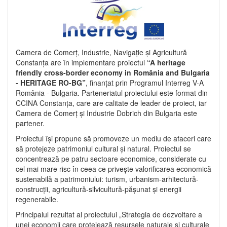
Camera de Comerț, Industrie, Navigație și Agricultură
Constanța are în implementare proiectul
“A heritage
friendly cross-border economy in România and Bulgaria
- HERITAGE RO-BG”
, finanțat prin Programul Interreg V-A
România - Bulgaria. Parteneriatul proiectului este format din
CCINA Constanța, care are calitate de leader de proiect, iar
Camera de Comerț și Industrie Dobrich din Bulgaria este
partener.
Proiectul își propune să promoveze un mediu de afaceri care
să protejeze patrimoniul cultural și natural. Proiectul se
concentrează pe patru sectoare economice, considerate cu
cel mai mare risc în ceea ce privește valorificarea economică
sustenabilă a patrimoniului: turism, urbanism-arhitectură-
construcții, agricultură-silvicultură-pășunat și energii
regenerabile.
Principalul rezultat al proiectului „Strategia de dezvoltare a
unei economii care protejează resursele naturale și culturale