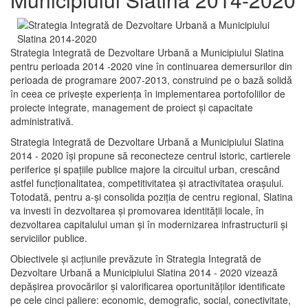
Strategia Integrată de Dezvoltare Urbană a Municipiului Slatina
pentru perioada 2014 -2020 vine în continuarea demersurilor din
perioada de programare 2007-2013, construind pe o bază solidă
în ceea ce priveşte experienţa în implementarea portofoliilor de
proiecte integrate, management de proiect și capacitate
administrativă.
Strategia Integrată de Dezvoltare Urbană a Municipiului Slatina
2014 - 2020 își propune să reconecteze centrul istoric, cartierele
periferice şi spaţiile publice majore la circuitul urban, crescând
astfel funcţionalitatea, competitivitatea şi atractivitatea oraşului.
Totodată, pentru a-şi consolida poziţia de centru regional, Slatina
va investi în dezvoltarea şi promovarea identităţii locale, în
dezvoltarea capitalului uman şi în modernizarea infrastructurii şi
serviciilor publice.
Obiectivele şi acţiunile prevăzute în Strategia Integrată de
Dezvoltare Urbană a Municipiului Slatina 2014 - 2020 vizează
depășirea provocărilor şi valorificarea oportunităţilor identificate
pe cele cinci paliere: economic, demografic, social, conectivitate,