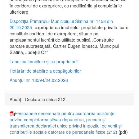
în coridorul de expropriere, cu modificările şi completările
ulterioare
Dispoziția Primarului Municipiului Slatina nr. 1458 din
20.10.2025
- exproprierea imobilelor proprietate privată, care
constituie coridorul de expropriere, situate pe
amplasamentul lucrării de utilitate publică „Construire
parcare supraetajată, Cartier Eugen Ionescu, Municipiul
Slatina, Județul Olt”
Tabel cu imobilele și cu proprietarii
Hotărâri de stabilire a despăgubirilor
Anunțul nr. 18594/24.02.2026
Anunț - Declarația unică 212
Persoanele desemnate pentru acordarea asistenței
privind completarea și/sau depunerea, precum și
transmiterea declarației unice privind impozitul pe venit și
contribuțiile sociale datorare de persoanele fizice (212)
(pdf)