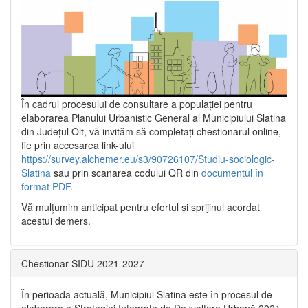
În cadrul procesului de consultare a populaţiei pentru
elaborarea Planului Urbanistic General al Municipiului Slatina
din Județul Olt, vă invităm să completați chestionarul online,
fie prin accesarea link-ului
https://survey.alchemer.eu/s3/90726107/Studiu-sociologic-
Slatina
sau prin scanarea codului QR din
documentul în
format PDF
.
Vă mulţumim anticipat pentru efortul şi sprijinul acordat
acestui demers.
Chestionar SIDU 2021-2027
În perioada actuală, Municipiul Slatina este în procesul de
elaborare a Strategiei Integrate de Dezvoltare Urbană 2021‐