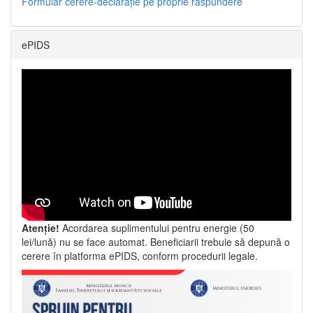
Formular cerere-declarație pe proprie răspundere
ePIDS
Atenție!
Acordarea suplimentului pentru energie (50
lei/lună) nu se face automat. Beneficiarii trebuie să depună o
cerere în platforma ePIDS, conform procedurii legale.