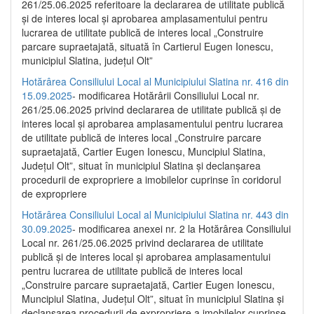
261/25.06.2025 referitoare la declararea de utilitate publică
și de interes local și aprobarea amplasamentului pentru
lucrarea de utilitate publică de interes local „Construire
parcare supraetajată, situată în Cartierul Eugen Ionescu,
municipiul Slatina, județul Olt”
Hotărârea Consiliului Local al Municipiului Slatina nr. 416 din
15.09.2025
- modificarea Hotărârii Consiliului Local nr.
261/25.06.2025 privind declararea de utilitate publică și de
interes local și aprobarea amplasamentului pentru lucrarea
de utilitate publică de interes local „Construire parcare
supraetajată, Cartier Eugen Ionescu, Muncipiul Slatina,
Județul Olt”, situat în municipiul Slatina și declanșarea
procedurii de expropriere a imobilelor cuprinse în coridorul
de expropriere
Hotărârea Consiliului Local al Municipiului Slatina nr. 443 din
30.09.2025
- modificarea anexei nr. 2 la Hotărârea Consiliului
Local nr. 261/25.06.2025 privind declararea de utilitate
publică şi de interes local şi aprobarea amplasamentului
pentru lucrarea de utilitate publică de interes local
„Construire parcare supraetajată, Cartier Eugen Ionescu,
Muncipiul Slatina, Judeţul Olt”, situat în municipiul Slatina şi
declanşarea procedurii de expropriere a imobilelor cuprinse