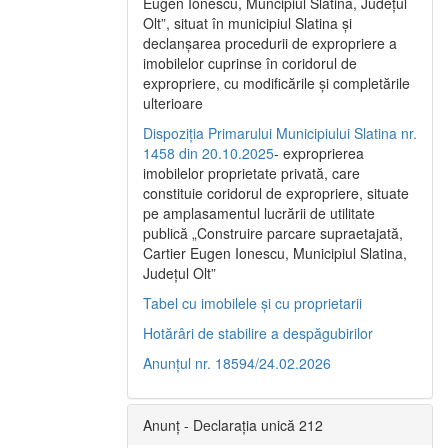
Eugen Ionescu, Muncipiul Slatina, Judeţul
Olt”, situat în municipiul Slatina şi
declanşarea procedurii de expropriere a
imobilelor cuprinse în coridorul de
expropriere, cu modificările şi completările
ulterioare
Dispoziția Primarului Municipiului Slatina nr.
1458 din 20.10.2025
- exproprierea
imobilelor proprietate privată, care
constituie coridorul de expropriere, situate
pe amplasamentul lucrării de utilitate
publică „Construire parcare supraetajată,
Cartier Eugen Ionescu, Municipiul Slatina,
Județul Olt”
Tabel cu imobilele și cu proprietarii
Hotărâri de stabilire a despăgubirilor
Anunțul nr. 18594/24.02.2026
Anunț - Declarația unică 212