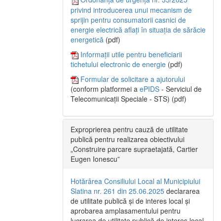
privind introducerea unui mecanism de
sprijin pentru consumatorii casnici de
energie electrică aflați în situația de sărăcie
energetică
(pdf)
Informații utile pentru beneficiarii
tichetului electronic de energie
(pdf)
Formular de solicitare a ajutorului
(conform platformei a
ePIDS
- Serviciul de
Telecomunicații Speciale - STS) (pdf)
Exproprierea pentru cauză de utilitate
publică pentru realizarea obiectivului
„Construire parcare supraetajată, Cartier
Eugen Ionescu”
Hotărârea Consiliului Local al Municipiului
Slatina nr. 261 din 25.06.2025
declararea
de utilitate publică și de interes local și
aprobarea amplasamentului pentru
lucrarea de utilitate publică de interes local