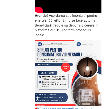
Atenție!
Acordarea suplimentului pentru
energie (50 lei/lună) nu se face automat.
Beneficiarii trebuie să depună o cerere în
platforma ePIDS, conform procedurii
legale.
Ordonanța de urgență nr. 35/2025