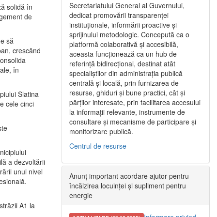
Secretariatului General al Guvernului,
ă solidă în
dedicat promovării transparenței
nagement de
instituționale, informării proactive și
sprijinului metodologic. Concepută ca o
ne să
platformă colaborativă și accesibilă,
urban, crescând
aceasta funcționează ca un hub de
consolida
referință bidirecțional, destinat atât
ale, în
specialiștilor din administrația publică
centrală și locală, prin furnizarea de
resurse, ghiduri și bune practici, cât și
iului Slatina
părților interesate, prin facilitarea accesului
e cele cinci
la informații relevante, instrumente de
consultare și mecanisme de participare și
ste
monitorizare publică.
Centrul de resurse
icipiului
ă a dezvoltării
ării unui nivel
Anunț important acordare ajutor pentru
fesională.
încălzirea locuinței și supliment pentru
energie
trăzii A1 la