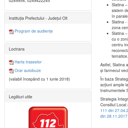
0249954, 0249422245
Slatina –
sistem de
în paralel
Instituția Prefectului - Județul Olt
Slatina -
zona cent
Program de audiențe
Slatina – 
cu o zonă
centru in
Loctrans
reconecta
tematice
Harta traseelor
Astfel, Slatina 
şi farmecul vec
Orar autobuze
În baza Strateg
(valabil începând cu 1 iunie 2018)
acţiuni ample l
Instrumentele S
Legături utile
Strategia Integ
Consiliul Local 
111 din 27.04.
din 28.11.2017