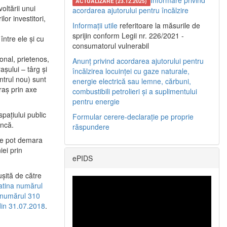
Informare privind
ACTUALIZARE (23.12.2025)
oltării unui
acordarea ajutorului pentru încălzire
or investitori,
Informații utile
referitoare la măsurile de
sprijin conform Legii nr. 226/2021 -
între ele şi cu
consumatorul vulnerabil
etonal, prietenos,
Anunț privind acordarea ajutorului pentru
şului – târg şi
încălzirea locuinței cu gaze naturale,
entrul nou) sunt
energie electrică sau lemne, cărbuni,
raş prin axe
combustibili petrolieri și a suplimentului
pentru energie
spaţiului public
Formular cerere-declarație pe proprie
uncă.
răspundere
 se pot demara
iei prin
ePIDS
uşită de către
latina numărul
a numărul 310
 din 31.07.2018
.