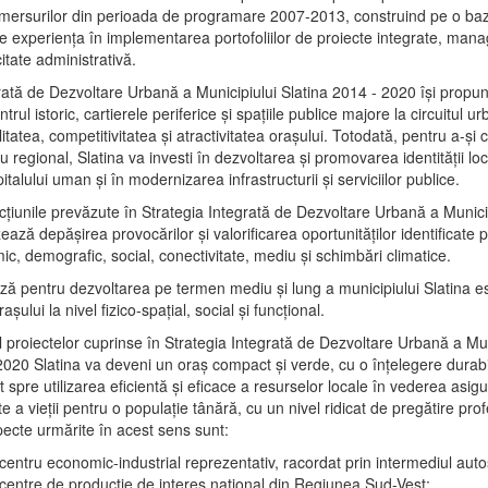
mersurilor din perioada de programare 2007-2013, construind pe o baz
e experienţa în implementarea portofoliilor de proiecte integrate, ma
itate administrativă.
rată de Dezvoltare Urbană a Municipiului Slatina 2014 - 2020 își propu
rul istoric, cartierele periferice şi spaţiile publice majore la circuitul 
litatea, competitivitatea şi atractivitatea oraşului. Totodată, pentru a-şi 
u regional, Slatina va investi în dezvoltarea şi promovarea identităţii loc
talului uman şi în modernizarea infrastructurii şi serviciilor publice.
acţiunile prevăzute în Strategia Integrată de Dezvoltare Urbană a Municip
ază depășirea provocărilor şi valorificarea oportunităţilor identificate p
ic, demografic, social, conectivitate, mediu şi schimbări climatice.
ază pentru dezvoltarea pe termen mediu şi lung a municipiului Slatina e
şului la nivel fizico-spaţial, social şi funcţional.
l proiectelor cuprinse în Strategia Integrată de Dezvoltare Urbană a Mun
2020 Slatina va deveni un oraş compact şi verde, cu o înţelegere durabil
 spre utilizarea eficientă şi eficace a resurselor locale în vederea asigur
ate a vieţii pentru o populaţie tânără, cu un nivel ridicat de pregătire pro
pecte urmărite în acest sens sunt:
 centru economic-industrial reprezentativ, racordat prin intermediul autos
 centre de producţie de interes naţional din Regiunea Sud-Vest;