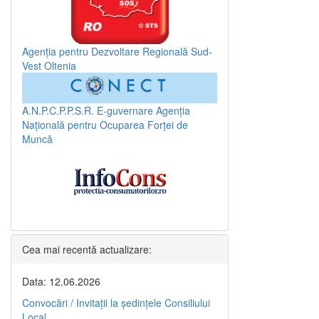
Agenția pentru Dezvoltare Regională Sud-
Vest Oltenia
A.N.P.C.P.P.S.R.
E-guvernare
Agenția
Națională pentru Ocuparea Forței de
Muncă
Cea mai recentă actualizare:
Data: 12.06.2026
Convocări / Invitaţii la şedinţele Consiliului
Local