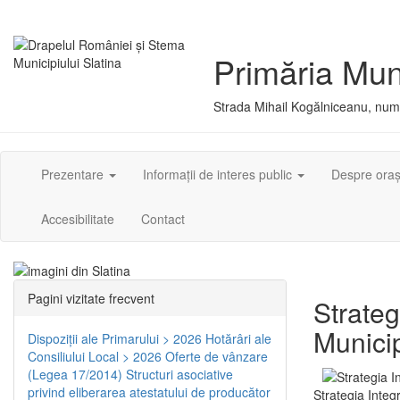
Primăria Muni
Strada Mihail Kogălniceanu, numă
Prezentare
Informații de interes public
Despre ora
Accesibilitate
Contact
Pagini vizitate frecvent
Strateg
Municip
Dispoziţii ale Primarului > 2026
Hotărâri ale
Consiliului Local > 2026
Oferte de vânzare
(Legea 17/2014)
Structuri asociative
privind eliberarea atestatului de producător
Strategia Integ