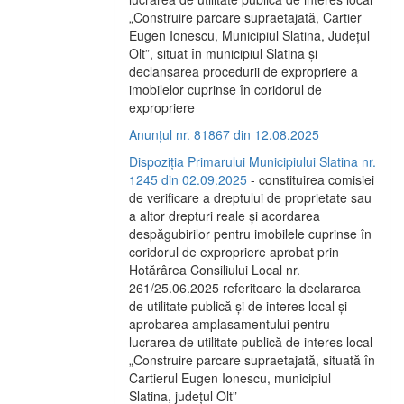
„Construire parcare supraetajată, Cartier
Eugen Ionescu, Municipiul Slatina, Județul
Olt”, situat în municipiul Slatina și
declanșarea procedurii de expropriere a
imobilelor cuprinse în coridorul de
expropriere
Anunțul nr. 81867 din 12.08.2025
Dispoziția Primarului Municipiului Slatina nr.
1245 din 02.09.2025
- constituirea comisiei
de verificare a dreptului de proprietate sau
a altor drepturi reale și acordarea
despăgubirilor pentru imobilele cuprinse în
coridorul de expropriere aprobat prin
Hotărârea Consiliului Local nr.
261/25.06.2025 referitoare la declararea
de utilitate publică și de interes local și
aprobarea amplasamentului pentru
lucrarea de utilitate publică de interes local
„Construire parcare supraetajată, situată în
Cartierul Eugen Ionescu, municipiul
Slatina, județul Olt”