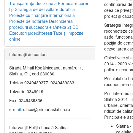
Transparenţa decizională
Formulare cereri
continuarea de
tip
Strategia de dezvoltare durabilă
ceea ce priveşt
Proiecte cu finanţare internaţională
proiect și capac
Proiecte de hotărâre
Deschiderea
Strategia Integ
procedurii succesorale (Anexa 2)
DDI -
reconecteze cent
Executori judecătorești
Taxe şi impozite
astfel funcţiona
online
poziţia de centr
dezvoltarea capi
Informaţii de contact
Obiectivele şi 
2014 - 2020 vize
Strada Mihail Kogălniceanu, numărul 1,
paliere: econom
Slatina, Olt, cod 230080
Principiul de b
Telefon 0249439377, 0249439233
reconectarea ora
Telverde 0349919
Prin intermediu
Slatina 2014 - 
Fax: 0249439336
urbane, orientat
e-mail:
office@primariaslatina.ro
ridicat de calit
Principalele as
Slatina -
Intervenții Poliția Locală Slatina
celelalte