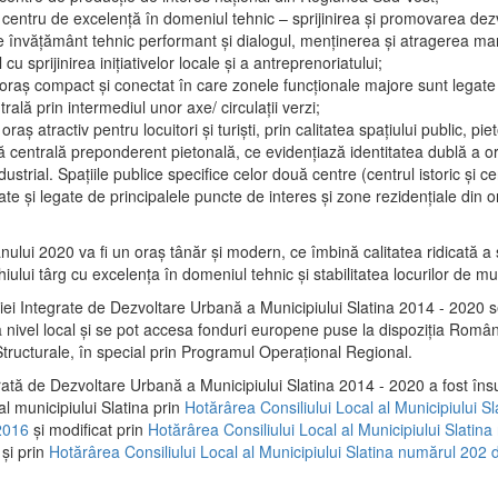
 centru de excelenţă în domeniul tehnic – sprijinirea şi promovarea dezv
 învăţământ tehnic performant şi dialogul, menţinerea şi atragerea maril
 cu sprijinirea iniţiativelor locale şi a antreprenoriatului;
 oraş compact şi conectat în care zonele funcţionale majore sunt legate 
rală prin intermediul unor axe/ circulații verzi;
oraş atractiv pentru locuitori şi turişti, prin calitatea spaţiului public, pi
 centrală preponderent pietonală, ce evidenţiază identitatea dublă a ora
dustrial. Spaţiile publice specifice celor două centre (centrul istoric şi c
te şi legate de principalele puncte de interes şi zone rezidenţiale din o
.
anului 2020 va fi un oraş tânăr şi modern, ce îmbină calitatea ridicată a 
hiului târg cu excelenţa în domeniul tehnic şi stabilitatea locurilor de m
iei Integrate de Dezvoltare Urbană a Municipiului Slatina 2014 - 2020
a nivel local şi se pot accesa fonduri europene puse la dispoziţia Român
tructurale, în special prin Programul Operațional Regional.
rată de Dezvoltare Urbană a Municipiului Slatina 2014 - 2020 a fost îns
al municipiului Slatina prin
Hotărârea Consiliului Local al Municipiului S
2016
și modificat prin
Hotărârea Consiliului Local al Municipiului Slatin
și prin
Hotărârea Consiliului Local al Municipiului Slatina numărul 202