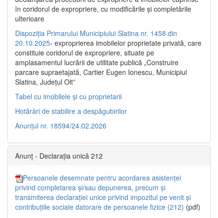
în coridorul de expropriere, cu modificările şi completările
ulterioare
Dispoziția Primarului Municipiului Slatina nr. 1458 din
20.10.2025
- exproprierea imobilelor proprietate privată, care
constituie coridorul de expropriere, situate pe
amplasamentul lucrării de utilitate publică „Construire
parcare supraetajată, Cartier Eugen Ionescu, Municipiul
Slatina, Județul Olt”
Tabel cu imobilele și cu proprietarii
Hotărâri de stabilire a despăgubirilor
Anunțul nr. 18594/24.02.2026
Anunț - Declarația unică 212
Persoanele desemnate pentru acordarea asistenței
privind completarea și/sau depunerea, precum și
transmiterea declarației unice privind impozitul pe venit și
contribuțiile sociale datorare de persoanele fizice (212)
(pdf)