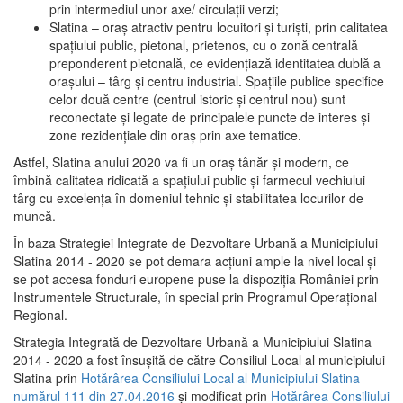
prin intermediul unor axe/ circulații verzi;
Slatina – oraş atractiv pentru locuitori şi turişti, prin calitatea
spaţiului public, pietonal, prietenos, cu o zonă centrală
preponderent pietonală, ce evidenţiază identitatea dublă a
oraşului – târg şi centru industrial. Spaţiile publice specifice
celor două centre (centrul istoric şi centrul nou) sunt
reconectate şi legate de principalele puncte de interes şi
zone rezidenţiale din oraş prin axe tematice.
Astfel, Slatina anului 2020 va fi un oraş tânăr şi modern, ce
îmbină calitatea ridicată a spaţiului public şi farmecul vechiului
târg cu excelenţa în domeniul tehnic şi stabilitatea locurilor de
muncă.
În baza Strategiei Integrate de Dezvoltare Urbană a Municipiului
Slatina 2014 - 2020 se pot demara acţiuni ample la nivel local şi
se pot accesa fonduri europene puse la dispoziţia României prin
Instrumentele Structurale, în special prin Programul Operațional
Regional.
Strategia Integrată de Dezvoltare Urbană a Municipiului Slatina
2014 - 2020 a fost însuşită de către Consiliul Local al municipiului
Slatina prin
Hotărârea Consiliului Local al Municipiului Slatina
numărul 111 din 27.04.2016
și modificat prin
Hotărârea Consiliului