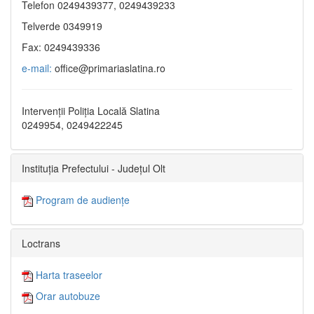
Telefon 0249439377, 0249439233
Telverde 0349919
Fax: 0249439336
e-mail:
office@primariaslatina.ro
Intervenții Poliția Locală Slatina
0249954, 0249422245
Instituția Prefectului - Județul Olt
Program de audiențe
Loctrans
Harta traseelor
Orar autobuze