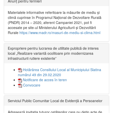
Anunț pentru fermieri
Materialele informative referitoare la măsurile de mediu și
climă cuprinse în Programul Național de Dezvoltare Rurală
(PNDR) 2014 – 2020, aferent Campaniei 2021, pot fi
accesate pe site-ul Ministerului Agriculturii și Dezvoltării
Rurale
https://www.madr.ro/masuri-de-mediu-si-clima.html
Expropriere pentru lucrarea de utilitate publică de interes
local „Realizare variantă ocolitoare prin modernizarea
infrastructurii rutiere existente”
Hotărârea Consiliului Local al Municipiului Slatina
numărul 49 din 29.02.2020
Notificare de acces în teren
Convocare
Serviciul Public Comunitar Local de Evidență a Persoanelor
Adresează invitația tuturor cetățenilor care nu dețin acte de