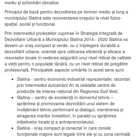
mediu şi schimbări climatice.
Principiul de bază pentru dezvoltarea pe termen mediu şi lung a
municipiului Slatina este reconectarea oraşului la nivel fizico-
spaţial, social şi funcţional.
Prin intermediul proiectelor cuprinse în Strategia Integrată de
Dezvoltare Urbană a Municipiului Slatina 2014 - 2020 Slatina va
deveni un oraş compact şi verde, cu o înţelegere durabilă a
dezvoltării urbane, orientat spre utilizarea eficientă şi eficace a
resurselor locale în vederea asigurării unui nivel ridicat de calitate
a vieţii pentru o populaţie tânără, cu un nivel ridicat de pregătire
profesională. Principalele aspecte urmărite în acest sens sunt:
Slatina - centru economic-industrial reprezentativ, racordat
prin intermediul autostrăzii A1 la celelalte centre de
producţie de interes naţional din Regiunea Sud-Vest;
Slatina – centru de excelenţă în domeniul tehnic –
sprijinirea şi promovarea dezvoltării unui sistem de
învăţământ tehnic performant şi dialogul, menţinerea şi
atragerea marilor investitori, în paralel cu sprijinirea
iniţiativelor locale şi a antreprenoriatului;
Slatina - oraş compact şi conectat în care zonele
funcţionale majore sunt legate între ele şi cu zona centrală