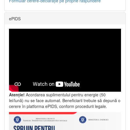
Formular cerere-declarație pe proprie răspundere
ePIDS
Atenție!
Acordarea suplimentului pentru energie (50
lei/lună) nu se face automat. Beneficiarii trebuie să depună o
cerere în platforma ePIDS, conform procedurii legale.