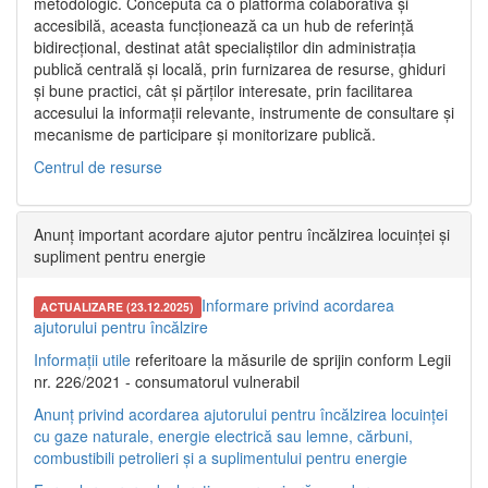
metodologic. Concepută ca o platformă colaborativă și
accesibilă, aceasta funcționează ca un hub de referință
bidirecțional, destinat atât specialiștilor din administrația
publică centrală și locală, prin furnizarea de resurse, ghiduri
și bune practici, cât și părților interesate, prin facilitarea
accesului la informații relevante, instrumente de consultare și
mecanisme de participare și monitorizare publică.
Centrul de resurse
Anunț important acordare ajutor pentru încălzirea locuinței și
supliment pentru energie
Informare privind acordarea
ACTUALIZARE (23.12.2025)
ajutorului pentru încălzire
Informații utile
referitoare la măsurile de sprijin conform Legii
nr. 226/2021 - consumatorul vulnerabil
Anunț privind acordarea ajutorului pentru încălzirea locuinței
cu gaze naturale, energie electrică sau lemne, cărbuni,
combustibili petrolieri și a suplimentului pentru energie