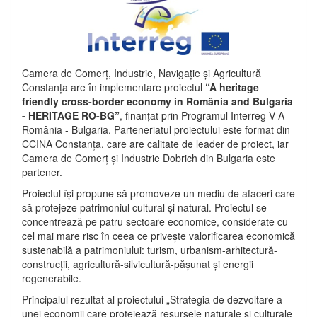
Camera de Comerț, Industrie, Navigație și Agricultură
Constanța are în implementare proiectul
“A heritage
friendly cross-border economy in România and Bulgaria
- HERITAGE RO-BG”
, finanțat prin Programul Interreg V-A
România - Bulgaria. Parteneriatul proiectului este format din
CCINA Constanța, care are calitate de leader de proiect, iar
Camera de Comerț și Industrie Dobrich din Bulgaria este
partener.
Proiectul își propune să promoveze un mediu de afaceri care
să protejeze patrimoniul cultural și natural. Proiectul se
concentrează pe patru sectoare economice, considerate cu
cel mai mare risc în ceea ce privește valorificarea economică
sustenabilă a patrimoniului: turism, urbanism-arhitectură-
construcții, agricultură-silvicultură-pășunat și energii
regenerabile.
Principalul rezultat al proiectului „Strategia de dezvoltare a
unei economii care protejează resursele naturale și culturale