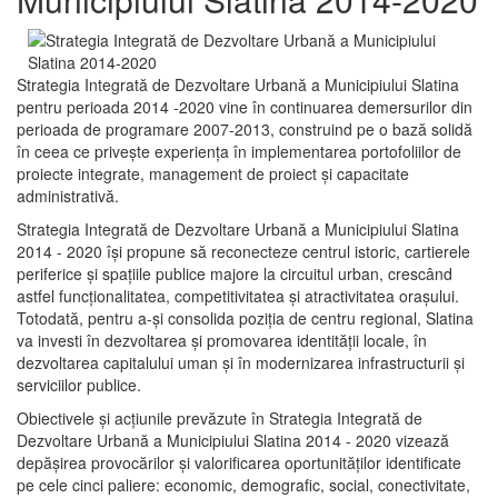
Strategia Integrată de Dezvoltare Urbană a Municipiului Slatina
pentru perioada 2014 -2020 vine în continuarea demersurilor din
perioada de programare 2007-2013, construind pe o bază solidă
în ceea ce priveşte experienţa în implementarea portofoliilor de
proiecte integrate, management de proiect și capacitate
administrativă.
Strategia Integrată de Dezvoltare Urbană a Municipiului Slatina
2014 - 2020 își propune să reconecteze centrul istoric, cartierele
periferice şi spaţiile publice majore la circuitul urban, crescând
astfel funcţionalitatea, competitivitatea şi atractivitatea oraşului.
Totodată, pentru a-şi consolida poziţia de centru regional, Slatina
va investi în dezvoltarea şi promovarea identităţii locale, în
dezvoltarea capitalului uman şi în modernizarea infrastructurii şi
serviciilor publice.
Obiectivele şi acţiunile prevăzute în Strategia Integrată de
Dezvoltare Urbană a Municipiului Slatina 2014 - 2020 vizează
depășirea provocărilor şi valorificarea oportunităţilor identificate
pe cele cinci paliere: economic, demografic, social, conectivitate,