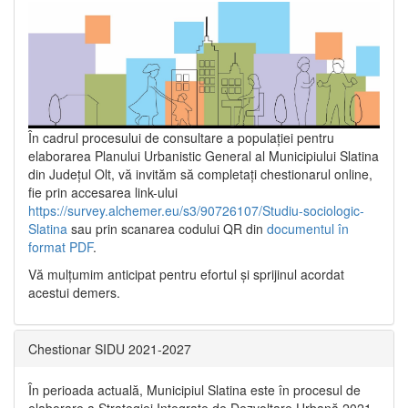
În cadrul procesului de consultare a populaţiei pentru
elaborarea Planului Urbanistic General al Municipiului Slatina
din Județul Olt, vă invităm să completați chestionarul online,
fie prin accesarea link-ului
https://survey.alchemer.eu/s3/90726107/Studiu-sociologic-
Slatina
sau prin scanarea codului QR din
documentul în
format PDF
.
Vă mulţumim anticipat pentru efortul şi sprijinul acordat
acestui demers.
Chestionar SIDU 2021-2027
În perioada actuală, Municipiul Slatina este în procesul de
elaborare a Strategiei Integrate de Dezvoltare Urbană 2021‐