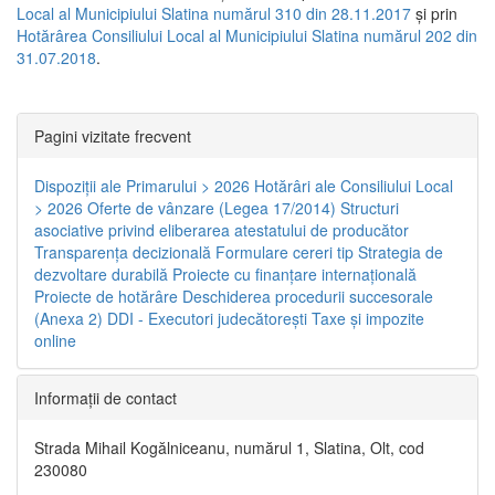
Local al Municipiului Slatina numărul 310 din 28.11.2017
și prin
Hotărârea Consiliului Local al Municipiului Slatina numărul 202 din
31.07.2018
.
Pagini vizitate frecvent
Dispoziţii ale Primarului > 2026
Hotărâri ale Consiliului Local
> 2026
Oferte de vânzare (Legea 17/2014)
Structuri
asociative privind eliberarea atestatului de producător
Transparenţa decizională
Formulare cereri tip
Strategia de
dezvoltare durabilă
Proiecte cu finanţare internaţională
Proiecte de hotărâre
Deschiderea procedurii succesorale
(Anexa 2)
DDI - Executori judecătorești
Taxe şi impozite
online
Informaţii de contact
Strada Mihail Kogălniceanu, numărul 1, Slatina, Olt, cod
230080