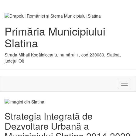
Primăria Municipiului
Slatina
Strada Mihail Kogălniceanu, numărul 1, cod 230080, Slatina,
județul Olt
Activ
sau
dezac
meniu
Strategia Integrată de
Dezvoltare Urbană a
Municipiului Slatina 2014-2020