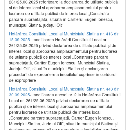
261/25.06.2025 referitoare la declararea de utilitate publică
și de interes local și aprobarea amplasamentului pentru
lucrarea de utilitate publică de interes local „Construire
parcare supraetajată, situată în Cartierul Eugen Ionescu,
municipiul Slatina, județul Olt”
Hotărârea Consiliului Local al Municipiului Slatina nr. 416 din
15.09.2025
- modificarea Hotărârii Consiliului Local nr.
261/25.06.2025 privind declararea de utilitate publică și de
interes local și aprobarea amplasamentului pentru lucrarea
de utilitate publică de interes local „Construire parcare
supraetajată, Cartier Eugen Ionescu, Muncipiul Slatina,
Județul Olt”, situat în municipiul Slatina și declanșarea
procedurii de expropriere a imobilelor cuprinse în coridorul
de expropriere
Hotărârea Consiliului Local al Municipiului Slatina nr. 443 din
30.09.2025
- modificarea anexei nr. 2 la Hotărârea Consiliului
Local nr. 261/25.06.2025 privind declararea de utilitate
publică şi de interes local şi aprobarea amplasamentului
pentru lucrarea de utilitate publică de interes local
„Construire parcare supraetajată, Cartier Eugen Ionescu,
Muncipiul Slatina, Judeţul Olt”, situat în municipiul Slatina şi
declanşarea procedurii de expropriere a imobilelor cuprinse