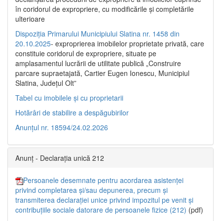
în coridorul de expropriere, cu modificările şi completările
ulterioare
Dispoziția Primarului Municipiului Slatina nr. 1458 din
20.10.2025
- exproprierea imobilelor proprietate privată, care
constituie coridorul de expropriere, situate pe
amplasamentul lucrării de utilitate publică „Construire
parcare supraetajată, Cartier Eugen Ionescu, Municipiul
Slatina, Județul Olt”
Tabel cu imobilele și cu proprietarii
Hotărâri de stabilire a despăgubirilor
Anunțul nr. 18594/24.02.2026
Anunț - Declarația unică 212
Persoanele desemnate pentru acordarea asistenței
privind completarea și/sau depunerea, precum și
transmiterea declarației unice privind impozitul pe venit și
contribuțiile sociale datorare de persoanele fizice (212)
(pdf)