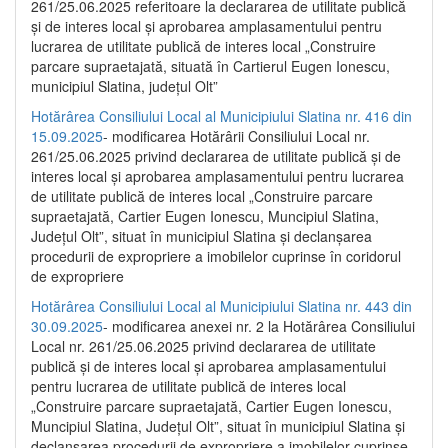
261/25.06.2025 referitoare la declararea de utilitate publică
și de interes local și aprobarea amplasamentului pentru
lucrarea de utilitate publică de interes local „Construire
parcare supraetajată, situată în Cartierul Eugen Ionescu,
municipiul Slatina, județul Olt”
Hotărârea Consiliului Local al Municipiului Slatina nr. 416 din
15.09.2025
- modificarea Hotărârii Consiliului Local nr.
261/25.06.2025 privind declararea de utilitate publică și de
interes local și aprobarea amplasamentului pentru lucrarea
de utilitate publică de interes local „Construire parcare
supraetajată, Cartier Eugen Ionescu, Muncipiul Slatina,
Județul Olt”, situat în municipiul Slatina și declanșarea
procedurii de expropriere a imobilelor cuprinse în coridorul
de expropriere
Hotărârea Consiliului Local al Municipiului Slatina nr. 443 din
30.09.2025
- modificarea anexei nr. 2 la Hotărârea Consiliului
Local nr. 261/25.06.2025 privind declararea de utilitate
publică şi de interes local şi aprobarea amplasamentului
pentru lucrarea de utilitate publică de interes local
„Construire parcare supraetajată, Cartier Eugen Ionescu,
Muncipiul Slatina, Judeţul Olt”, situat în municipiul Slatina şi
declanşarea procedurii de expropriere a imobilelor cuprinse