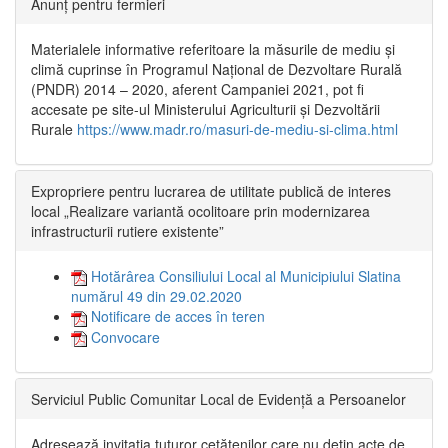
Anunț pentru fermieri
Materialele informative referitoare la măsurile de mediu și
climă cuprinse în Programul Național de Dezvoltare Rurală
(PNDR) 2014 – 2020, aferent Campaniei 2021, pot fi
accesate pe site-ul Ministerului Agriculturii și Dezvoltării
Rurale
https://www.madr.ro/masuri-de-mediu-si-clima.html
Expropriere pentru lucrarea de utilitate publică de interes
local „Realizare variantă ocolitoare prin modernizarea
infrastructurii rutiere existente”
Hotărârea Consiliului Local al Municipiului Slatina
numărul 49 din 29.02.2020
Notificare de acces în teren
Convocare
Serviciul Public Comunitar Local de Evidență a Persoanelor
Adresează invitația tuturor cetățenilor care nu dețin acte de