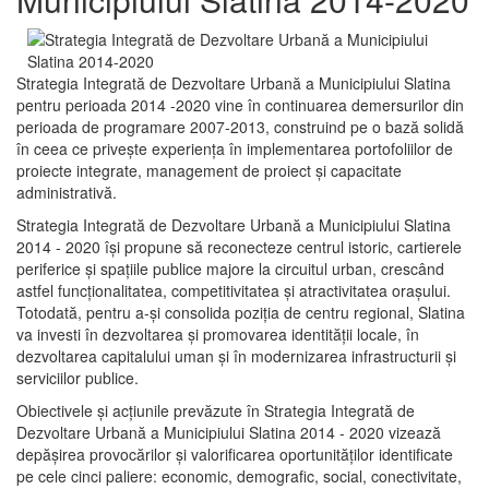
Strategia Integrată de Dezvoltare Urbană a Municipiului Slatina
pentru perioada 2014 -2020 vine în continuarea demersurilor din
perioada de programare 2007-2013, construind pe o bază solidă
în ceea ce priveşte experienţa în implementarea portofoliilor de
proiecte integrate, management de proiect și capacitate
administrativă.
Strategia Integrată de Dezvoltare Urbană a Municipiului Slatina
2014 - 2020 își propune să reconecteze centrul istoric, cartierele
periferice şi spaţiile publice majore la circuitul urban, crescând
astfel funcţionalitatea, competitivitatea şi atractivitatea oraşului.
Totodată, pentru a-şi consolida poziţia de centru regional, Slatina
va investi în dezvoltarea şi promovarea identităţii locale, în
dezvoltarea capitalului uman şi în modernizarea infrastructurii şi
serviciilor publice.
Obiectivele şi acţiunile prevăzute în Strategia Integrată de
Dezvoltare Urbană a Municipiului Slatina 2014 - 2020 vizează
depășirea provocărilor şi valorificarea oportunităţilor identificate
pe cele cinci paliere: economic, demografic, social, conectivitate,