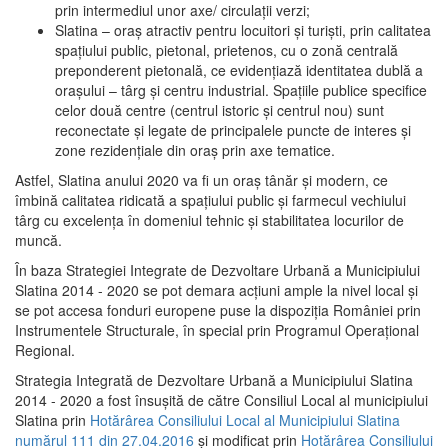
prin intermediul unor axe/ circulații verzi;
Slatina – oraş atractiv pentru locuitori şi turişti, prin calitatea
spaţiului public, pietonal, prietenos, cu o zonă centrală
preponderent pietonală, ce evidenţiază identitatea dublă a
oraşului – târg şi centru industrial. Spaţiile publice specifice
celor două centre (centrul istoric şi centrul nou) sunt
reconectate şi legate de principalele puncte de interes şi
zone rezidenţiale din oraş prin axe tematice.
Astfel, Slatina anului 2020 va fi un oraş tânăr şi modern, ce
îmbină calitatea ridicată a spaţiului public şi farmecul vechiului
târg cu excelenţa în domeniul tehnic şi stabilitatea locurilor de
muncă.
În baza Strategiei Integrate de Dezvoltare Urbană a Municipiului
Slatina 2014 - 2020 se pot demara acţiuni ample la nivel local şi
se pot accesa fonduri europene puse la dispoziţia României prin
Instrumentele Structurale, în special prin Programul Operațional
Regional.
Strategia Integrată de Dezvoltare Urbană a Municipiului Slatina
2014 - 2020 a fost însuşită de către Consiliul Local al municipiului
Slatina prin
Hotărârea Consiliului Local al Municipiului Slatina
numărul 111 din 27.04.2016
și modificat prin
Hotărârea Consiliului