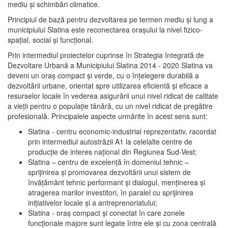
mediu şi schimbări climatice.
Principiul de bază pentru dezvoltarea pe termen mediu şi lung a
municipiului Slatina este reconectarea oraşului la nivel fizico-
spaţial, social şi funcţional.
Prin intermediul proiectelor cuprinse în Strategia Integrată de
Dezvoltare Urbană a Municipiului Slatina 2014 - 2020 Slatina va
deveni un oraş compact şi verde, cu o înţelegere durabilă a
dezvoltării urbane, orientat spre utilizarea eficientă şi eficace a
resurselor locale în vederea asigurării unui nivel ridicat de calitate
a vieţii pentru o populaţie tânără, cu un nivel ridicat de pregătire
profesională. Principalele aspecte urmărite în acest sens sunt:
Slatina - centru economic-industrial reprezentativ, racordat
prin intermediul autostrăzii A1 la celelalte centre de
producţie de interes naţional din Regiunea Sud-Vest;
Slatina – centru de excelenţă în domeniul tehnic –
sprijinirea şi promovarea dezvoltării unui sistem de
învăţământ tehnic performant şi dialogul, menţinerea şi
atragerea marilor investitori, în paralel cu sprijinirea
iniţiativelor locale şi a antreprenoriatului;
Slatina - oraş compact şi conectat în care zonele
funcţionale majore sunt legate între ele şi cu zona centrală