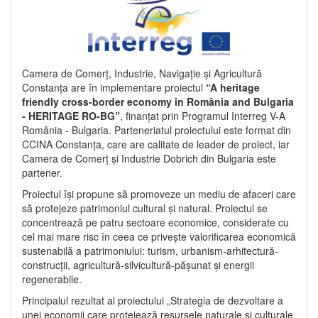
Camera de Comerț, Industrie, Navigație și Agricultură
Constanța are în implementare proiectul
“A heritage
friendly cross-border economy in România and Bulgaria
- HERITAGE RO-BG”
, finanțat prin Programul Interreg V-A
România - Bulgaria. Parteneriatul proiectului este format din
CCINA Constanța, care are calitate de leader de proiect, iar
Camera de Comerț și Industrie Dobrich din Bulgaria este
partener.
Proiectul își propune să promoveze un mediu de afaceri care
să protejeze patrimoniul cultural și natural. Proiectul se
concentrează pe patru sectoare economice, considerate cu
cel mai mare risc în ceea ce privește valorificarea economică
sustenabilă a patrimoniului: turism, urbanism-arhitectură-
construcții, agricultură-silvicultură-pășunat și energii
regenerabile.
Principalul rezultat al proiectului „Strategia de dezvoltare a
unei economii care protejează resursele naturale și culturale