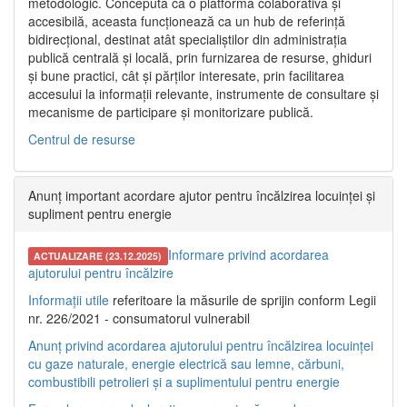
metodologic. Concepută ca o platformă colaborativă și
accesibilă, aceasta funcționează ca un hub de referință
bidirecțional, destinat atât specialiștilor din administrația
publică centrală și locală, prin furnizarea de resurse, ghiduri
și bune practici, cât și părților interesate, prin facilitarea
accesului la informații relevante, instrumente de consultare și
mecanisme de participare și monitorizare publică.
Centrul de resurse
Anunț important acordare ajutor pentru încălzirea locuinței și
supliment pentru energie
Informare privind acordarea
ACTUALIZARE (23.12.2025)
ajutorului pentru încălzire
Informații utile
referitoare la măsurile de sprijin conform Legii
nr. 226/2021 - consumatorul vulnerabil
Anunț privind acordarea ajutorului pentru încălzirea locuinței
cu gaze naturale, energie electrică sau lemne, cărbuni,
combustibili petrolieri și a suplimentului pentru energie