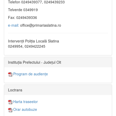
Telefon 0249439377, 0249439233
Telverde 0349919
Fax: 0249439336
e-mail:
office@primariaslatina.ro
Intervenții Poliția Locală Slatina
0249954, 0249422245
Instituția Prefectului - Județul Olt
Program de audiențe
Loctrans
Harta traseelor
Orar autobuze