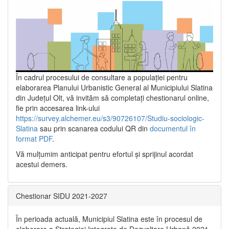
În cadrul procesului de consultare a populaţiei pentru
elaborarea Planului Urbanistic General al Municipiului Slatina
din Județul Olt, vă invităm să completați chestionarul online,
fie prin accesarea link-ului
https://survey.alchemer.eu/s3/90726107/Studiu-sociologic-
Slatina
sau prin scanarea codului QR din
documentul în
format PDF
.
Vă mulţumim anticipat pentru efortul şi sprijinul acordat
acestui demers.
Chestionar SIDU 2021-2027
În perioada actuală, Municipiul Slatina este în procesul de
elaborare a Strategiei Integrate de Dezvoltare Urbană 2021‐