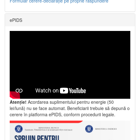
Formular cerere-declarație pe proprie răspundere
ePIDS
Atenție!
Acordarea suplimentului pentru energie (50
lei/lună) nu se face automat. Beneficiarii trebuie să depună o
cerere în platforma ePIDS, conform procedurii legale.