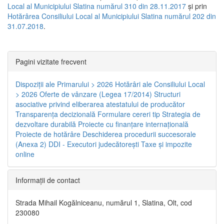
Local al Municipiului Slatina numărul 310 din 28.11.2017
și prin
Hotărârea Consiliului Local al Municipiului Slatina numărul 202 din
31.07.2018
.
Pagini vizitate frecvent
Dispoziţii ale Primarului > 2026
Hotărâri ale Consiliului Local
> 2026
Oferte de vânzare (Legea 17/2014)
Structuri
asociative privind eliberarea atestatului de producător
Transparenţa decizională
Formulare cereri tip
Strategia de
dezvoltare durabilă
Proiecte cu finanţare internaţională
Proiecte de hotărâre
Deschiderea procedurii succesorale
(Anexa 2)
DDI - Executori judecătorești
Taxe şi impozite
online
Informaţii de contact
Strada Mihail Kogălniceanu, numărul 1, Slatina, Olt, cod
230080