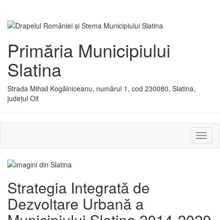
Primăria Municipiului
Slatina
Strada Mihail Kogălniceanu, numărul 1, cod 230080, Slatina,
județul Olt
Activ
sau
dezac
meniu
Strategia Integrată de
Dezvoltare Urbană a
Municipiului Slatina 2014-2020