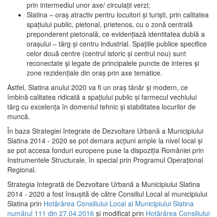
prin intermediul unor axe/ circulații verzi;
Slatina – oraş atractiv pentru locuitori şi turişti, prin calitatea
spaţiului public, pietonal, prietenos, cu o zonă centrală
preponderent pietonală, ce evidenţiază identitatea dublă a
oraşului – târg şi centru industrial. Spaţiile publice specifice
celor două centre (centrul istoric şi centrul nou) sunt
reconectate şi legate de principalele puncte de interes şi
zone rezidenţiale din oraş prin axe tematice.
Astfel, Slatina anului 2020 va fi un oraş tânăr şi modern, ce
îmbină calitatea ridicată a spaţiului public şi farmecul vechiului
târg cu excelenţa în domeniul tehnic şi stabilitatea locurilor de
muncă.
În baza Strategiei Integrate de Dezvoltare Urbană a Municipiului
Slatina 2014 - 2020 se pot demara acţiuni ample la nivel local şi
se pot accesa fonduri europene puse la dispoziţia României prin
Instrumentele Structurale, în special prin Programul Operațional
Regional.
Strategia Integrată de Dezvoltare Urbană a Municipiului Slatina
2014 - 2020 a fost însuşită de către Consiliul Local al municipiului
Slatina prin
Hotărârea Consiliului Local al Municipiului Slatina
numărul 111 din 27.04.2016
și modificat prin
Hotărârea Consiliului