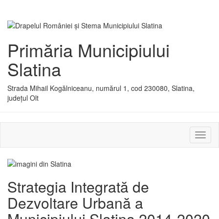
Primăria Municipiului
Slatina
Strada Mihail Kogălniceanu, numărul 1, cod 230080, Slatina,
județul Olt
Activ
sau
dezac
meniu
Strategia Integrată de
Dezvoltare Urbană a
Municipiului Slatina 2014-2020