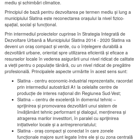
mediu şi schimbări climatice.
Principiul de bază pentru dezvoltarea pe termen mediu şi lung a
municipiului Slatina este reconectarea oraşului la nivel fizico-
spaţial, social şi funcţional.
Prin intermediul proiectelor cuprinse în Strategia Integrată de
Dezvoltare Urbană a Municipiului Slatina 2014 - 2020 Slatina va
deveni un oraş compact şi verde, cu o înţelegere durabilă a
dezvoltării urbane, orientat spre utilizarea eficientă şi eficace a
resurselor locale în vederea asigurării unui nivel ridicat de calitate
a vieţii pentru o populaţie tânără, cu un nivel ridicat de pregătire
profesională. Principalele aspecte urmărite în acest sens sunt:
Slatina - centru economic-industrial reprezentativ, racordat
prin intermediul autostrăzii A1 la celelalte centre de
producţie de interes naţional din Regiunea Sud-Vest;
Slatina – centru de excelenţă în domeniul tehnic –
sprijinirea şi promovarea dezvoltării unui sistem de
învăţământ tehnic performant şi dialogul, menţinerea şi
atragerea marilor investitori, în paralel cu sprijinirea
iniţiativelor locale şi a antreprenoriatului;
Slatina - oraş compact şi conectat în care zonele
funcţionale majore sunt legate între ele şi cu zona centrală