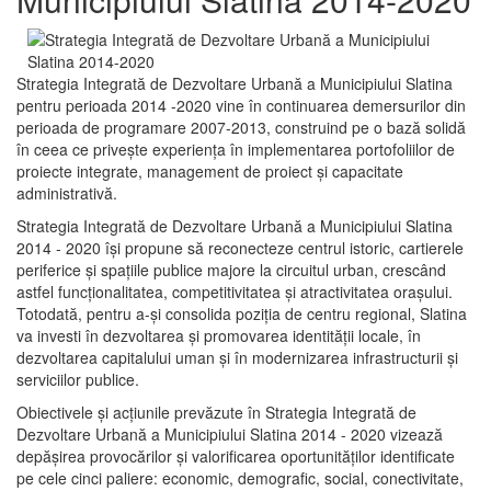
Strategia Integrată de Dezvoltare Urbană a Municipiului Slatina
pentru perioada 2014 -2020 vine în continuarea demersurilor din
perioada de programare 2007-2013, construind pe o bază solidă
în ceea ce priveşte experienţa în implementarea portofoliilor de
proiecte integrate, management de proiect și capacitate
administrativă.
Strategia Integrată de Dezvoltare Urbană a Municipiului Slatina
2014 - 2020 își propune să reconecteze centrul istoric, cartierele
periferice şi spaţiile publice majore la circuitul urban, crescând
astfel funcţionalitatea, competitivitatea şi atractivitatea oraşului.
Totodată, pentru a-şi consolida poziţia de centru regional, Slatina
va investi în dezvoltarea şi promovarea identităţii locale, în
dezvoltarea capitalului uman şi în modernizarea infrastructurii şi
serviciilor publice.
Obiectivele şi acţiunile prevăzute în Strategia Integrată de
Dezvoltare Urbană a Municipiului Slatina 2014 - 2020 vizează
depășirea provocărilor şi valorificarea oportunităţilor identificate
pe cele cinci paliere: economic, demografic, social, conectivitate,