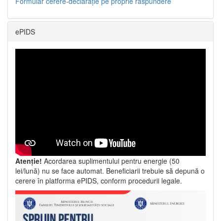
Formular cerere-declarație pe proprie răspundere
ePIDS
Atenție!
Acordarea suplimentului pentru energie (50
lei/lună) nu se face automat. Beneficiarii trebuie să depună o
cerere în platforma ePIDS, conform procedurii legale.