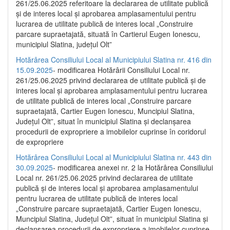
261/25.06.2025 referitoare la declararea de utilitate publică
și de interes local și aprobarea amplasamentului pentru
lucrarea de utilitate publică de interes local „Construire
parcare supraetajată, situată în Cartierul Eugen Ionescu,
municipiul Slatina, județul Olt”
Hotărârea Consiliului Local al Municipiului Slatina nr. 416 din
15.09.2025
- modificarea Hotărârii Consiliului Local nr.
261/25.06.2025 privind declararea de utilitate publică și de
interes local și aprobarea amplasamentului pentru lucrarea
de utilitate publică de interes local „Construire parcare
supraetajată, Cartier Eugen Ionescu, Muncipiul Slatina,
Județul Olt”, situat în municipiul Slatina și declanșarea
procedurii de expropriere a imobilelor cuprinse în coridorul
de expropriere
Hotărârea Consiliului Local al Municipiului Slatina nr. 443 din
30.09.2025
- modificarea anexei nr. 2 la Hotărârea Consiliului
Local nr. 261/25.06.2025 privind declararea de utilitate
publică şi de interes local şi aprobarea amplasamentului
pentru lucrarea de utilitate publică de interes local
„Construire parcare supraetajată, Cartier Eugen Ionescu,
Muncipiul Slatina, Judeţul Olt”, situat în municipiul Slatina şi
declanşarea procedurii de expropriere a imobilelor cuprinse