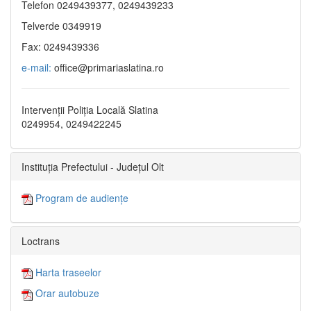
Telefon 0249439377, 0249439233
Telverde 0349919
Fax: 0249439336
e-mail:
office@primariaslatina.ro
Intervenții Poliția Locală Slatina
0249954, 0249422245
Instituția Prefectului - Județul Olt
Program de audiențe
Loctrans
Harta traseelor
Orar autobuze