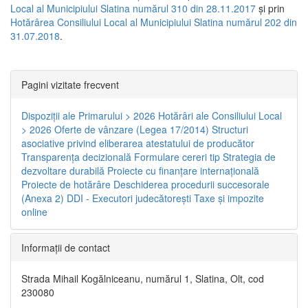
Local al Municipiului Slatina numărul 310 din 28.11.2017
și prin
Hotărârea Consiliului Local al Municipiului Slatina numărul 202 din
31.07.2018
.
Pagini vizitate frecvent
Dispoziţii ale Primarului > 2026
Hotărâri ale Consiliului Local
> 2026
Oferte de vânzare (Legea 17/2014)
Structuri
asociative privind eliberarea atestatului de producător
Transparenţa decizională
Formulare cereri tip
Strategia de
dezvoltare durabilă
Proiecte cu finanţare internaţională
Proiecte de hotărâre
Deschiderea procedurii succesorale
(Anexa 2)
DDI - Executori judecătorești
Taxe şi impozite
online
Informaţii de contact
Strada Mihail Kogălniceanu, numărul 1, Slatina, Olt, cod
230080