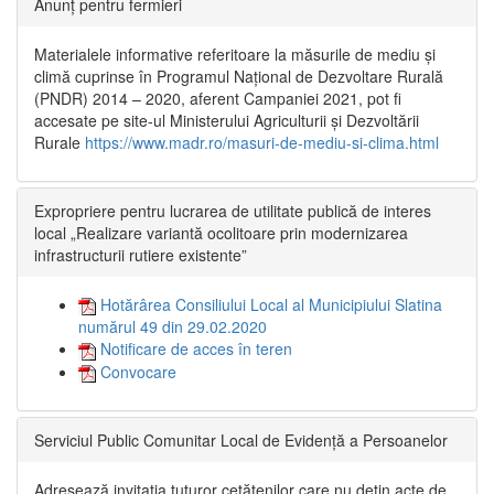
Anunț pentru fermieri
Materialele informative referitoare la măsurile de mediu și
climă cuprinse în Programul Național de Dezvoltare Rurală
(PNDR) 2014 – 2020, aferent Campaniei 2021, pot fi
accesate pe site-ul Ministerului Agriculturii și Dezvoltării
Rurale
https://www.madr.ro/masuri-de-mediu-si-clima.html
Expropriere pentru lucrarea de utilitate publică de interes
local „Realizare variantă ocolitoare prin modernizarea
infrastructurii rutiere existente”
Hotărârea Consiliului Local al Municipiului Slatina
numărul 49 din 29.02.2020
Notificare de acces în teren
Convocare
Serviciul Public Comunitar Local de Evidență a Persoanelor
Adresează invitația tuturor cetățenilor care nu dețin acte de