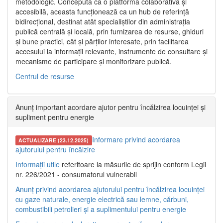
metodologic. Concepută ca o platformă colaborativă și
accesibilă, aceasta funcționează ca un hub de referință
bidirecțional, destinat atât specialiștilor din administrația
publică centrală și locală, prin furnizarea de resurse, ghiduri
și bune practici, cât și părților interesate, prin facilitarea
accesului la informații relevante, instrumente de consultare și
mecanisme de participare și monitorizare publică.
Centrul de resurse
Anunț important acordare ajutor pentru încălzirea locuinței și
supliment pentru energie
Informare privind acordarea
ACTUALIZARE (23.12.2025)
ajutorului pentru încălzire
Informații utile
referitoare la măsurile de sprijin conform Legii
nr. 226/2021 - consumatorul vulnerabil
Anunț privind acordarea ajutorului pentru încălzirea locuinței
cu gaze naturale, energie electrică sau lemne, cărbuni,
combustibili petrolieri și a suplimentului pentru energie