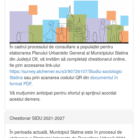
În cadrul procesului de consultare a populaţiei pentru
elaborarea Planului Urbanistic General al Municipiului Slatina
din Județul Olt, vă invităm să completați chestionarul online,
fie prin accesarea link-ului
https://survey.alchemer.eu/s3/90726107/Studiu-sociologic-
Slatina
sau prin scanarea codului QR din
documentul în
format PDF
.
Vă mulţumim anticipat pentru efortul şi sprijinul acordat
acestui demers.
Chestionar SIDU 2021-2027
În perioada actuală, Municipiul Slatina este în procesul de
elaborare a Strategiei Integrate de Dezvoltare Urbană 2021‐