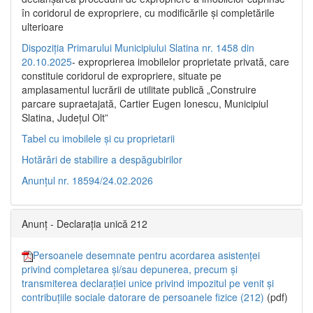
în coridorul de expropriere, cu modificările şi completările
ulterioare
Dispoziția Primarului Municipiului Slatina nr. 1458 din
20.10.2025
- exproprierea imobilelor proprietate privată, care
constituie coridorul de expropriere, situate pe
amplasamentul lucrării de utilitate publică „Construire
parcare supraetajată, Cartier Eugen Ionescu, Municipiul
Slatina, Județul Olt”
Tabel cu imobilele și cu proprietarii
Hotărâri de stabilire a despăgubirilor
Anunțul nr. 18594/24.02.2026
Anunț - Declarația unică 212
Persoanele desemnate pentru acordarea asistenței
privind completarea și/sau depunerea, precum și
transmiterea declarației unice privind impozitul pe venit și
contribuțiile sociale datorare de persoanele fizice (212)
(pdf)