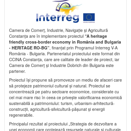
Camera de Comerț, Industrie, Navigație și Agricultură
Constanța are în implementare proiectul
“A heritage
friendly cross-border economy in România and Bulgaria
- HERITAGE RO-BG”
, finanțat prin Programul Interreg V-A
România - Bulgaria. Parteneriatul proiectului este format din
CCINA Constanța, care are calitate de leader de proiect, iar
Camera de Comerț și Industrie Dobrich din Bulgaria este
partener.
Proiectul își propune să promoveze un mediu de afaceri care
să protejeze patrimoniul cultural și natural. Proiectul se
concentrează pe patru sectoare economice, considerate cu
cel mai mare risc în ceea ce privește valorificarea economică
sustenabilă a patrimoniului: turism, urbanism-arhitectură-
construcții, agricultură-silvicultură-pășunat și energii
regenerabile.
Principalul rezultat al proiectului „Strategia de dezvoltare a
unei economii care protejează resursele naturale și culturale