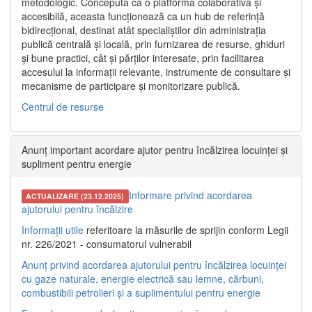
metodologic. Concepută ca o platformă colaborativă și
accesibilă, aceasta funcționează ca un hub de referință
bidirecțional, destinat atât specialiștilor din administrația
publică centrală și locală, prin furnizarea de resurse, ghiduri
și bune practici, cât și părților interesate, prin facilitarea
accesului la informații relevante, instrumente de consultare și
mecanisme de participare și monitorizare publică.
Centrul de resurse
Anunț important acordare ajutor pentru încălzirea locuinței și
supliment pentru energie
Informare privind acordarea
ACTUALIZARE (23.12.2025)
ajutorului pentru încălzire
Informații utile
referitoare la măsurile de sprijin conform Legii
nr. 226/2021 - consumatorul vulnerabil
Anunț privind acordarea ajutorului pentru încălzirea locuinței
cu gaze naturale, energie electrică sau lemne, cărbuni,
combustibili petrolieri și a suplimentului pentru energie