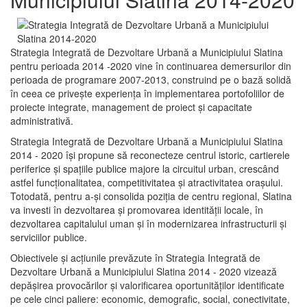
Strategia Integrată de Dezvoltare Urbană a Municipiului Slatina
pentru perioada 2014 -2020 vine în continuarea demersurilor din
perioada de programare 2007-2013, construind pe o bază solidă
în ceea ce priveşte experienţa în implementarea portofoliilor de
proiecte integrate, management de proiect și capacitate
administrativă.
Strategia Integrată de Dezvoltare Urbană a Municipiului Slatina
2014 - 2020 își propune să reconecteze centrul istoric, cartierele
periferice şi spaţiile publice majore la circuitul urban, crescând
astfel funcţionalitatea, competitivitatea şi atractivitatea oraşului.
Totodată, pentru a-şi consolida poziţia de centru regional, Slatina
va investi în dezvoltarea şi promovarea identităţii locale, în
dezvoltarea capitalului uman şi în modernizarea infrastructurii şi
serviciilor publice.
Obiectivele şi acţiunile prevăzute în Strategia Integrată de
Dezvoltare Urbană a Municipiului Slatina 2014 - 2020 vizează
depășirea provocărilor şi valorificarea oportunităţilor identificate
pe cele cinci paliere: economic, demografic, social, conectivitate,