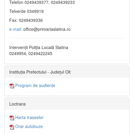
Telefon 0249439377, 0249439233
Telverde 0349919
Fax: 0249439336
e-mail:
office@primariaslatina.ro
Intervenții Poliția Locală Slatina
0249954, 0249422245
Instituția Prefectului - Județul Olt
Program de audiențe
Loctrans
Harta traseelor
Orar autobuze