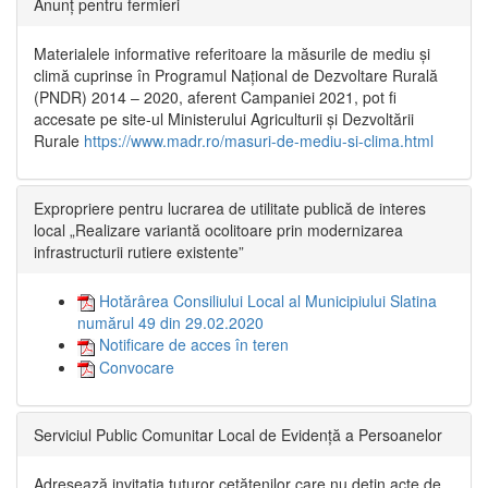
Anunț pentru fermieri
Materialele informative referitoare la măsurile de mediu și
climă cuprinse în Programul Național de Dezvoltare Rurală
(PNDR) 2014 – 2020, aferent Campaniei 2021, pot fi
accesate pe site-ul Ministerului Agriculturii și Dezvoltării
Rurale
https://www.madr.ro/masuri-de-mediu-si-clima.html
Expropriere pentru lucrarea de utilitate publică de interes
local „Realizare variantă ocolitoare prin modernizarea
infrastructurii rutiere existente”
Hotărârea Consiliului Local al Municipiului Slatina
numărul 49 din 29.02.2020
Notificare de acces în teren
Convocare
Serviciul Public Comunitar Local de Evidență a Persoanelor
Adresează invitația tuturor cetățenilor care nu dețin acte de