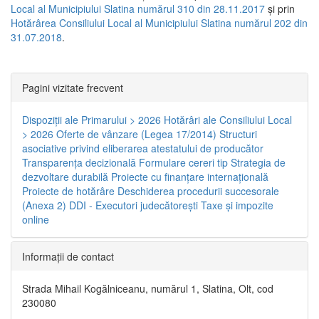
Local al Municipiului Slatina numărul 310 din 28.11.2017
și prin
Hotărârea Consiliului Local al Municipiului Slatina numărul 202 din
31.07.2018
.
Pagini vizitate frecvent
Dispoziţii ale Primarului > 2026
Hotărâri ale Consiliului Local
> 2026
Oferte de vânzare (Legea 17/2014)
Structuri
asociative privind eliberarea atestatului de producător
Transparenţa decizională
Formulare cereri tip
Strategia de
dezvoltare durabilă
Proiecte cu finanţare internaţională
Proiecte de hotărâre
Deschiderea procedurii succesorale
(Anexa 2)
DDI - Executori judecătorești
Taxe şi impozite
online
Informaţii de contact
Strada Mihail Kogălniceanu, numărul 1, Slatina, Olt, cod
230080