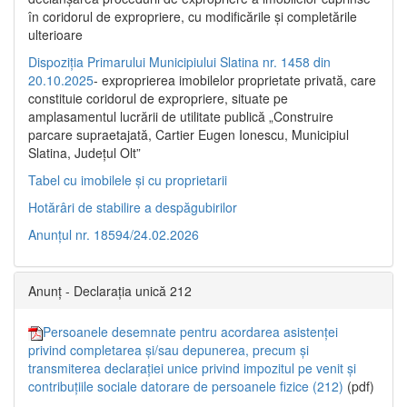
în coridorul de expropriere, cu modificările şi completările
ulterioare
Dispoziția Primarului Municipiului Slatina nr. 1458 din
20.10.2025
- exproprierea imobilelor proprietate privată, care
constituie coridorul de expropriere, situate pe
amplasamentul lucrării de utilitate publică „Construire
parcare supraetajată, Cartier Eugen Ionescu, Municipiul
Slatina, Județul Olt”
Tabel cu imobilele și cu proprietarii
Hotărâri de stabilire a despăgubirilor
Anunțul nr. 18594/24.02.2026
Anunț - Declarația unică 212
Persoanele desemnate pentru acordarea asistenței
privind completarea și/sau depunerea, precum și
transmiterea declarației unice privind impozitul pe venit și
contribuțiile sociale datorare de persoanele fizice (212)
(pdf)