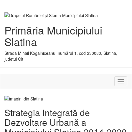
Primăria Municipiului
Slatina
Strada Mihail Kogălniceanu, numărul 1, cod 230080, Slatina,
județul Olt
Activ
sau
dezac
meniu
Strategia Integrată de
Dezvoltare Urbană a
Municipiului Slatina 2014-2020