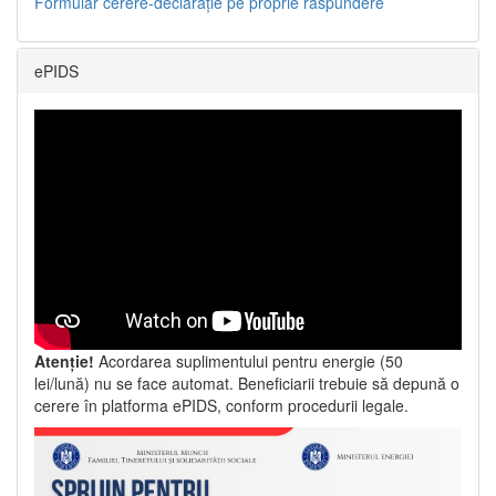
Formular cerere-declarație pe proprie răspundere
ePIDS
Atenție!
Acordarea suplimentului pentru energie (50
lei/lună) nu se face automat. Beneficiarii trebuie să depună o
cerere în platforma ePIDS, conform procedurii legale.