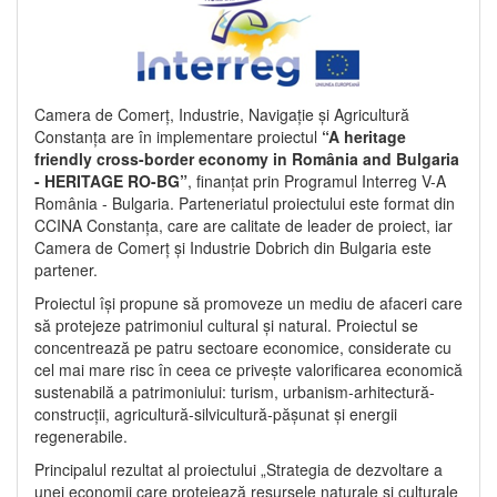
Camera de Comerț, Industrie, Navigație și Agricultură
Constanța are în implementare proiectul
“A heritage
friendly cross-border economy in România and Bulgaria
- HERITAGE RO-BG”
, finanțat prin Programul Interreg V-A
România - Bulgaria. Parteneriatul proiectului este format din
CCINA Constanța, care are calitate de leader de proiect, iar
Camera de Comerț și Industrie Dobrich din Bulgaria este
partener.
Proiectul își propune să promoveze un mediu de afaceri care
să protejeze patrimoniul cultural și natural. Proiectul se
concentrează pe patru sectoare economice, considerate cu
cel mai mare risc în ceea ce privește valorificarea economică
sustenabilă a patrimoniului: turism, urbanism-arhitectură-
construcții, agricultură-silvicultură-pășunat și energii
regenerabile.
Principalul rezultat al proiectului „Strategia de dezvoltare a
unei economii care protejează resursele naturale și culturale