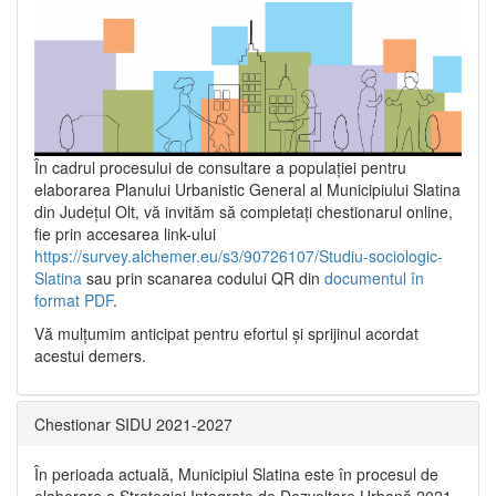
În cadrul procesului de consultare a populaţiei pentru
elaborarea Planului Urbanistic General al Municipiului Slatina
din Județul Olt, vă invităm să completați chestionarul online,
fie prin accesarea link-ului
https://survey.alchemer.eu/s3/90726107/Studiu-sociologic-
Slatina
sau prin scanarea codului QR din
documentul în
format PDF
.
Vă mulţumim anticipat pentru efortul şi sprijinul acordat
acestui demers.
Chestionar SIDU 2021-2027
În perioada actuală, Municipiul Slatina este în procesul de
elaborare a Strategiei Integrate de Dezvoltare Urbană 2021‐