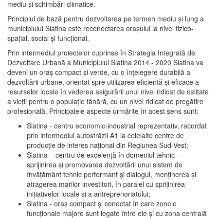
mediu şi schimbări climatice.
Principiul de bază pentru dezvoltarea pe termen mediu şi lung a
municipiului Slatina este reconectarea oraşului la nivel fizico-
spaţial, social şi funcţional.
Prin intermediul proiectelor cuprinse în Strategia Integrată de
Dezvoltare Urbană a Municipiului Slatina 2014 - 2020 Slatina va
deveni un oraş compact şi verde, cu o înţelegere durabilă a
dezvoltării urbane, orientat spre utilizarea eficientă şi eficace a
resurselor locale în vederea asigurării unui nivel ridicat de calitate
a vieţii pentru o populaţie tânără, cu un nivel ridicat de pregătire
profesională. Principalele aspecte urmărite în acest sens sunt:
Slatina - centru economic-industrial reprezentativ, racordat
prin intermediul autostrăzii A1 la celelalte centre de
producţie de interes naţional din Regiunea Sud-Vest;
Slatina – centru de excelenţă în domeniul tehnic –
sprijinirea şi promovarea dezvoltării unui sistem de
învăţământ tehnic performant şi dialogul, menţinerea şi
atragerea marilor investitori, în paralel cu sprijinirea
iniţiativelor locale şi a antreprenoriatului;
Slatina - oraş compact şi conectat în care zonele
funcţionale majore sunt legate între ele şi cu zona centrală