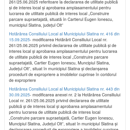
261/25.06.2025 referitoare la declararea de utilitate publică
și de interes local și aprobarea amplasamentului pentru
lucrarea de utilitate publică de interes local „Construire
parcare supraetajată, situată în Cartierul Eugen Ionescu,
municipiul Slatina, județul Olt”
Hotărârea Consiliului Local al Municipiului Slatina nr. 416 din
15.09.2025
- modificarea Hotărârii Consiliului Local nr.
261/25.06.2025 privind declararea de utilitate publică și de
interes local și aprobarea amplasamentului pentru lucrarea
de utilitate publică de interes local „Construire parcare
supraetajată, Cartier Eugen Ionescu, Muncipiul Slatina,
Județul Olt”, situat în municipiul Slatina și declanșarea
procedurii de expropriere a imobilelor cuprinse în coridorul
de expropriere
Hotărârea Consiliului Local al Municipiului Slatina nr. 443 din
30.09.2025
- modificarea anexei nr. 2 la Hotărârea Consiliului
Local nr. 261/25.06.2025 privind declararea de utilitate
publică şi de interes local şi aprobarea amplasamentului
pentru lucrarea de utilitate publică de interes local
„Construire parcare supraetajată, Cartier Eugen Ionescu,
Muncipiul Slatina, Judeţul Olt”, situat în municipiul Slatina şi
declanşarea procedurii de expropriere a imobilelor cuprinse