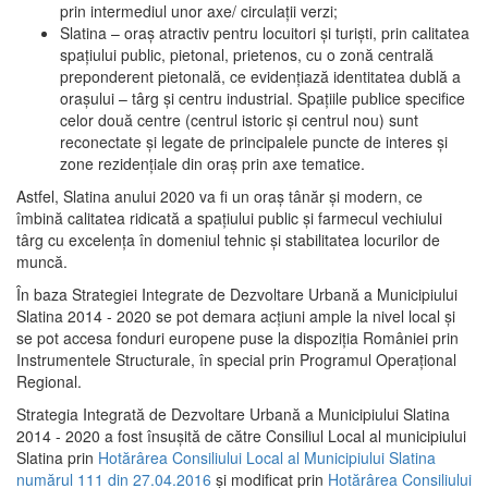
prin intermediul unor axe/ circulații verzi;
Slatina – oraş atractiv pentru locuitori şi turişti, prin calitatea
spaţiului public, pietonal, prietenos, cu o zonă centrală
preponderent pietonală, ce evidenţiază identitatea dublă a
oraşului – târg şi centru industrial. Spaţiile publice specifice
celor două centre (centrul istoric şi centrul nou) sunt
reconectate şi legate de principalele puncte de interes şi
zone rezidenţiale din oraş prin axe tematice.
Astfel, Slatina anului 2020 va fi un oraş tânăr şi modern, ce
îmbină calitatea ridicată a spaţiului public şi farmecul vechiului
târg cu excelenţa în domeniul tehnic şi stabilitatea locurilor de
muncă.
În baza Strategiei Integrate de Dezvoltare Urbană a Municipiului
Slatina 2014 - 2020 se pot demara acţiuni ample la nivel local şi
se pot accesa fonduri europene puse la dispoziţia României prin
Instrumentele Structurale, în special prin Programul Operațional
Regional.
Strategia Integrată de Dezvoltare Urbană a Municipiului Slatina
2014 - 2020 a fost însuşită de către Consiliul Local al municipiului
Slatina prin
Hotărârea Consiliului Local al Municipiului Slatina
numărul 111 din 27.04.2016
și modificat prin
Hotărârea Consiliului