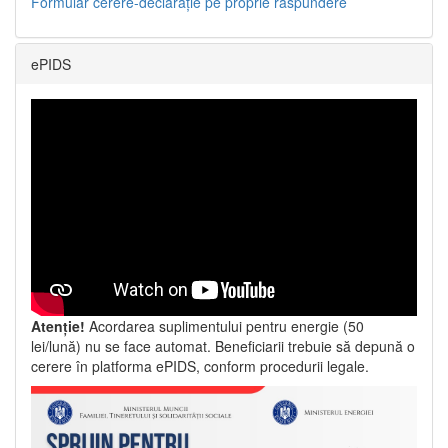
Formular cerere-declarație pe proprie răspundere
ePIDS
Atenție!
Acordarea suplimentului pentru energie (50
lei/lună) nu se face automat. Beneficiarii trebuie să depună o
cerere în platforma ePIDS, conform procedurii legale.