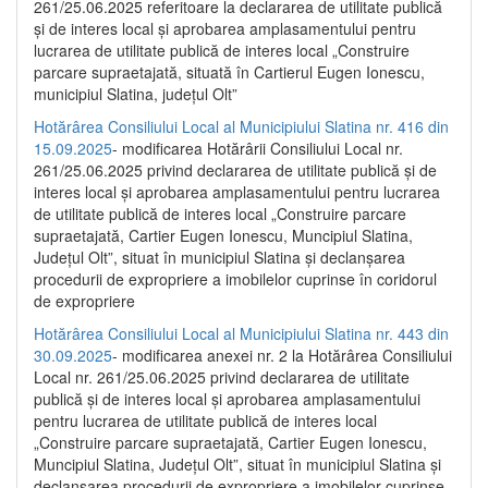
261/25.06.2025 referitoare la declararea de utilitate publică
și de interes local și aprobarea amplasamentului pentru
lucrarea de utilitate publică de interes local „Construire
parcare supraetajată, situată în Cartierul Eugen Ionescu,
municipiul Slatina, județul Olt”
Hotărârea Consiliului Local al Municipiului Slatina nr. 416 din
15.09.2025
- modificarea Hotărârii Consiliului Local nr.
261/25.06.2025 privind declararea de utilitate publică și de
interes local și aprobarea amplasamentului pentru lucrarea
de utilitate publică de interes local „Construire parcare
supraetajată, Cartier Eugen Ionescu, Muncipiul Slatina,
Județul Olt”, situat în municipiul Slatina și declanșarea
procedurii de expropriere a imobilelor cuprinse în coridorul
de expropriere
Hotărârea Consiliului Local al Municipiului Slatina nr. 443 din
30.09.2025
- modificarea anexei nr. 2 la Hotărârea Consiliului
Local nr. 261/25.06.2025 privind declararea de utilitate
publică şi de interes local şi aprobarea amplasamentului
pentru lucrarea de utilitate publică de interes local
„Construire parcare supraetajată, Cartier Eugen Ionescu,
Muncipiul Slatina, Judeţul Olt”, situat în municipiul Slatina şi
declanşarea procedurii de expropriere a imobilelor cuprinse