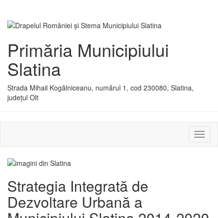
Primăria Municipiului
Slatina
Strada Mihail Kogălniceanu, numărul 1, cod 230080, Slatina,
județul Olt
Activ
sau
dezac
meniu
Strategia Integrată de
Dezvoltare Urbană a
Municipiului Slatina 2014-2020