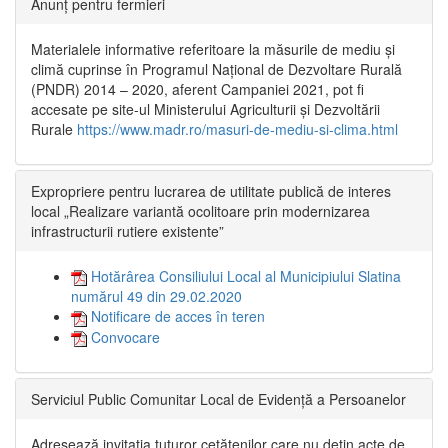
Anunț pentru fermieri
Materialele informative referitoare la măsurile de mediu și
climă cuprinse în Programul Național de Dezvoltare Rurală
(PNDR) 2014 – 2020, aferent Campaniei 2021, pot fi
accesate pe site-ul Ministerului Agriculturii și Dezvoltării
Rurale
https://www.madr.ro/masuri-de-mediu-si-clima.html
Expropriere pentru lucrarea de utilitate publică de interes
local „Realizare variantă ocolitoare prin modernizarea
infrastructurii rutiere existente”
Hotărârea Consiliului Local al Municipiului Slatina
numărul 49 din 29.02.2020
Notificare de acces în teren
Convocare
Serviciul Public Comunitar Local de Evidență a Persoanelor
Adresează invitația tuturor cetățenilor care nu dețin acte de