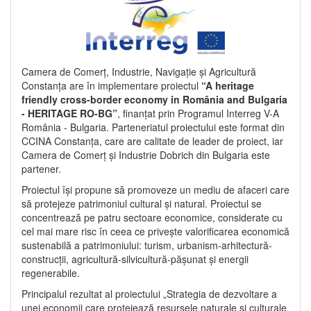
Camera de Comerț, Industrie, Navigație și Agricultură
Constanța are în implementare proiectul
“A heritage
friendly cross-border economy in România and Bulgaria
- HERITAGE RO-BG”
, finanțat prin Programul Interreg V-A
România - Bulgaria. Parteneriatul proiectului este format din
CCINA Constanța, care are calitate de leader de proiect, iar
Camera de Comerț și Industrie Dobrich din Bulgaria este
partener.
Proiectul își propune să promoveze un mediu de afaceri care
să protejeze patrimoniul cultural și natural. Proiectul se
concentrează pe patru sectoare economice, considerate cu
cel mai mare risc în ceea ce privește valorificarea economică
sustenabilă a patrimoniului: turism, urbanism-arhitectură-
construcții, agricultură-silvicultură-pășunat și energii
regenerabile.
Principalul rezultat al proiectului „Strategia de dezvoltare a
unei economii care protejează resursele naturale și culturale