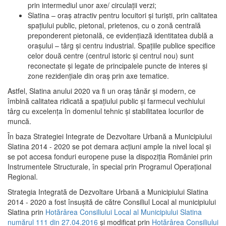
prin intermediul unor axe/ circulații verzi;
Slatina – oraş atractiv pentru locuitori şi turişti, prin calitatea
spaţiului public, pietonal, prietenos, cu o zonă centrală
preponderent pietonală, ce evidenţiază identitatea dublă a
oraşului – târg şi centru industrial. Spaţiile publice specifice
celor două centre (centrul istoric şi centrul nou) sunt
reconectate şi legate de principalele puncte de interes şi
zone rezidenţiale din oraş prin axe tematice.
Astfel, Slatina anului 2020 va fi un oraş tânăr şi modern, ce
îmbină calitatea ridicată a spaţiului public şi farmecul vechiului
târg cu excelenţa în domeniul tehnic şi stabilitatea locurilor de
muncă.
În baza Strategiei Integrate de Dezvoltare Urbană a Municipiului
Slatina 2014 - 2020 se pot demara acţiuni ample la nivel local şi
se pot accesa fonduri europene puse la dispoziţia României prin
Instrumentele Structurale, în special prin Programul Operațional
Regional.
Strategia Integrată de Dezvoltare Urbană a Municipiului Slatina
2014 - 2020 a fost însuşită de către Consiliul Local al municipiului
Slatina prin
Hotărârea Consiliului Local al Municipiului Slatina
numărul 111 din 27.04.2016
și modificat prin
Hotărârea Consiliului