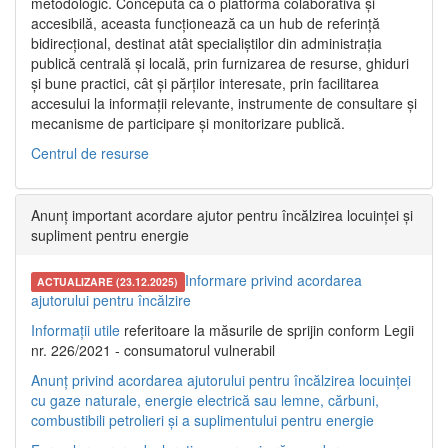
metodologic. Concepută ca o platformă colaborativă și
accesibilă, aceasta funcționează ca un hub de referință
bidirecțional, destinat atât specialiștilor din administrația
publică centrală și locală, prin furnizarea de resurse, ghiduri
și bune practici, cât și părților interesate, prin facilitarea
accesului la informații relevante, instrumente de consultare și
mecanisme de participare și monitorizare publică.
Centrul de resurse
Anunț important acordare ajutor pentru încălzirea locuinței și
supliment pentru energie
Informare privind acordarea
ACTUALIZARE (23.12.2025)
ajutorului pentru încălzire
Informații utile
referitoare la măsurile de sprijin conform Legii
nr. 226/2021 - consumatorul vulnerabil
Anunț privind acordarea ajutorului pentru încălzirea locuinței
cu gaze naturale, energie electrică sau lemne, cărbuni,
combustibili petrolieri și a suplimentului pentru energie