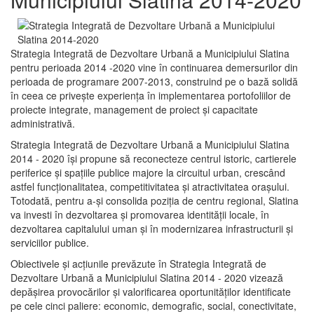
Strategia Integrată de Dezvoltare Urbană a Municipiului Slatina
pentru perioada 2014 -2020 vine în continuarea demersurilor din
perioada de programare 2007-2013, construind pe o bază solidă
în ceea ce priveşte experienţa în implementarea portofoliilor de
proiecte integrate, management de proiect și capacitate
administrativă.
Strategia Integrată de Dezvoltare Urbană a Municipiului Slatina
2014 - 2020 își propune să reconecteze centrul istoric, cartierele
periferice şi spaţiile publice majore la circuitul urban, crescând
astfel funcţionalitatea, competitivitatea şi atractivitatea oraşului.
Totodată, pentru a-şi consolida poziţia de centru regional, Slatina
va investi în dezvoltarea şi promovarea identităţii locale, în
dezvoltarea capitalului uman şi în modernizarea infrastructurii şi
serviciilor publice.
Obiectivele şi acţiunile prevăzute în Strategia Integrată de
Dezvoltare Urbană a Municipiului Slatina 2014 - 2020 vizează
depășirea provocărilor şi valorificarea oportunităţilor identificate
pe cele cinci paliere: economic, demografic, social, conectivitate,