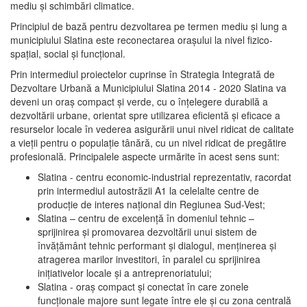
mediu şi schimbări climatice.
Principiul de bază pentru dezvoltarea pe termen mediu şi lung a
municipiului Slatina este reconectarea oraşului la nivel fizico-
spaţial, social şi funcţional.
Prin intermediul proiectelor cuprinse în Strategia Integrată de
Dezvoltare Urbană a Municipiului Slatina 2014 - 2020 Slatina va
deveni un oraş compact şi verde, cu o înţelegere durabilă a
dezvoltării urbane, orientat spre utilizarea eficientă şi eficace a
resurselor locale în vederea asigurării unui nivel ridicat de calitate
a vieţii pentru o populaţie tânără, cu un nivel ridicat de pregătire
profesională. Principalele aspecte urmărite în acest sens sunt:
Slatina - centru economic-industrial reprezentativ, racordat
prin intermediul autostrăzii A1 la celelalte centre de
producţie de interes naţional din Regiunea Sud-Vest;
Slatina – centru de excelenţă în domeniul tehnic –
sprijinirea şi promovarea dezvoltării unui sistem de
învăţământ tehnic performant şi dialogul, menţinerea şi
atragerea marilor investitori, în paralel cu sprijinirea
iniţiativelor locale şi a antreprenoriatului;
Slatina - oraş compact şi conectat în care zonele
funcţionale majore sunt legate între ele şi cu zona centrală