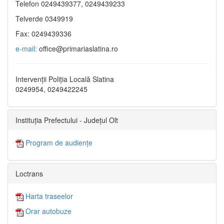
Telefon 0249439377, 0249439233
Telverde 0349919
Fax: 0249439336
e-mail:
office@primariaslatina.ro
Intervenții Poliția Locală Slatina
0249954, 0249422245
Instituția Prefectului - Județul Olt
Program de audiențe
Loctrans
Harta traseelor
Orar autobuze