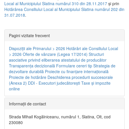
Local al Municipiului Slatina numărul 310 din 28.11.2017
și prin
Hotărârea Consiliului Local al Municipiului Slatina numărul 202 din
31.07.2018
.
Pagini vizitate frecvent
Dispoziţii ale Primarului > 2026
Hotărâri ale Consiliului Local
> 2026
Oferte de vânzare (Legea 17/2014)
Structuri
asociative privind eliberarea atestatului de producător
Transparenţa decizională
Formulare cereri tip
Strategia de
dezvoltare durabilă
Proiecte cu finanţare internaţională
Proiecte de hotărâre
Deschiderea procedurii succesorale
(Anexa 2)
DDI - Executori judecătorești
Taxe şi impozite
online
Informaţii de contact
Strada Mihail Kogălniceanu, numărul 1, Slatina, Olt, cod
230080