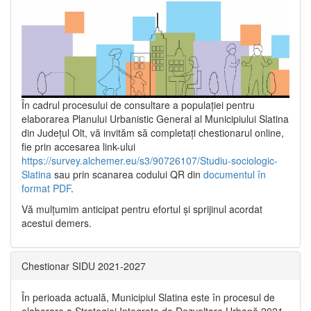
În cadrul procesului de consultare a populaţiei pentru
elaborarea Planului Urbanistic General al Municipiului Slatina
din Județul Olt, vă invităm să completați chestionarul online,
fie prin accesarea link-ului
https://survey.alchemer.eu/s3/90726107/Studiu-sociologic-
Slatina
sau prin scanarea codului QR din
documentul în
format PDF
.
Vă mulţumim anticipat pentru efortul şi sprijinul acordat
acestui demers.
Chestionar SIDU 2021-2027
În perioada actuală, Municipiul Slatina este în procesul de
elaborare a Strategiei Integrate de Dezvoltare Urbană 2021‐