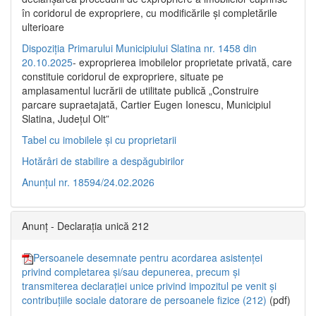
în coridorul de expropriere, cu modificările şi completările
ulterioare
Dispoziția Primarului Municipiului Slatina nr. 1458 din
20.10.2025
- exproprierea imobilelor proprietate privată, care
constituie coridorul de expropriere, situate pe
amplasamentul lucrării de utilitate publică „Construire
parcare supraetajată, Cartier Eugen Ionescu, Municipiul
Slatina, Județul Olt”
Tabel cu imobilele și cu proprietarii
Hotărâri de stabilire a despăgubirilor
Anunțul nr. 18594/24.02.2026
Anunț - Declarația unică 212
Persoanele desemnate pentru acordarea asistenței
privind completarea și/sau depunerea, precum și
transmiterea declarației unice privind impozitul pe venit și
contribuțiile sociale datorare de persoanele fizice (212)
(pdf)