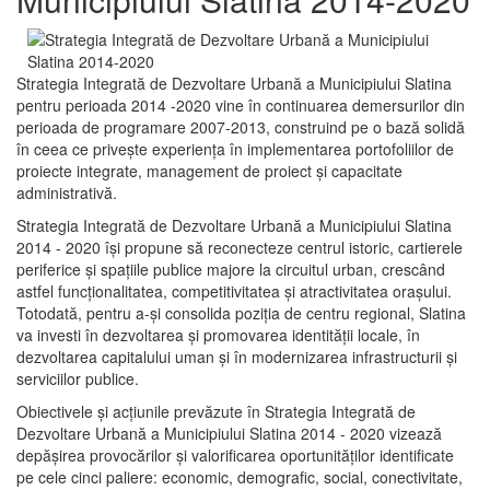
Strategia Integrată de Dezvoltare Urbană a Municipiului Slatina
pentru perioada 2014 -2020 vine în continuarea demersurilor din
perioada de programare 2007-2013, construind pe o bază solidă
în ceea ce priveşte experienţa în implementarea portofoliilor de
proiecte integrate, management de proiect și capacitate
administrativă.
Strategia Integrată de Dezvoltare Urbană a Municipiului Slatina
2014 - 2020 își propune să reconecteze centrul istoric, cartierele
periferice şi spaţiile publice majore la circuitul urban, crescând
astfel funcţionalitatea, competitivitatea şi atractivitatea oraşului.
Totodată, pentru a-şi consolida poziţia de centru regional, Slatina
va investi în dezvoltarea şi promovarea identităţii locale, în
dezvoltarea capitalului uman şi în modernizarea infrastructurii şi
serviciilor publice.
Obiectivele şi acţiunile prevăzute în Strategia Integrată de
Dezvoltare Urbană a Municipiului Slatina 2014 - 2020 vizează
depășirea provocărilor şi valorificarea oportunităţilor identificate
pe cele cinci paliere: economic, demografic, social, conectivitate,