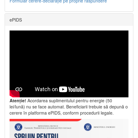
Formular cerere-declarație pe proprie răspundere
ePIDS
Atenție!
Acordarea suplimentului pentru energie (50
lei/lună) nu se face automat. Beneficiarii trebuie să depună o
cerere în platforma ePIDS, conform procedurii legale.