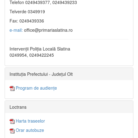
Telefon 0249439377, 0249439233
Telverde 0349919
Fax: 0249439336
e-mail:
office@primariaslatina.ro
Intervenții Poliția Locală Slatina
0249954, 0249422245
Instituția Prefectului - Județul Olt
Program de audiențe
Loctrans
Harta traseelor
Orar autobuze