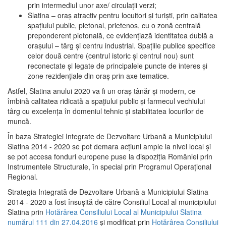
prin intermediul unor axe/ circulații verzi;
Slatina – oraş atractiv pentru locuitori şi turişti, prin calitatea
spaţiului public, pietonal, prietenos, cu o zonă centrală
preponderent pietonală, ce evidenţiază identitatea dublă a
oraşului – târg şi centru industrial. Spaţiile publice specifice
celor două centre (centrul istoric şi centrul nou) sunt
reconectate şi legate de principalele puncte de interes şi
zone rezidenţiale din oraş prin axe tematice.
Astfel, Slatina anului 2020 va fi un oraş tânăr şi modern, ce
îmbină calitatea ridicată a spaţiului public şi farmecul vechiului
târg cu excelenţa în domeniul tehnic şi stabilitatea locurilor de
muncă.
În baza Strategiei Integrate de Dezvoltare Urbană a Municipiului
Slatina 2014 - 2020 se pot demara acţiuni ample la nivel local şi
se pot accesa fonduri europene puse la dispoziţia României prin
Instrumentele Structurale, în special prin Programul Operațional
Regional.
Strategia Integrată de Dezvoltare Urbană a Municipiului Slatina
2014 - 2020 a fost însuşită de către Consiliul Local al municipiului
Slatina prin
Hotărârea Consiliului Local al Municipiului Slatina
numărul 111 din 27.04.2016
și modificat prin
Hotărârea Consiliului