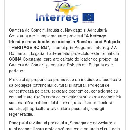
Camera de Comerț, Industrie, Navigație și Agricultură
Constanța are în implementare proiectul
“A heritage
friendly cross-border economy in România and Bulgaria
- HERITAGE RO-BG”
, finanțat prin Programul Interreg V-A
România - Bulgaria. Parteneriatul proiectului este format din
CCINA Constanța, care are calitate de leader de proiect, iar
Camera de Comerț și Industrie Dobrich din Bulgaria este
partener.
Proiectul își propune să promoveze un mediu de afaceri care
să protejeze patrimoniul cultural și natural. Proiectul se
concentrează pe patru sectoare economice, considerate cu
cel mai mare risc în ceea ce privește valorificarea economică
sustenabilă a patrimoniului: turism, urbanism-arhitectură-
construcții, agricultură-silvicultură-pășunat și energii
regenerabile.
Principalul rezultat al proiectului „Strategia de dezvoltare a
unei economii care protejează resursele naturale și culturale