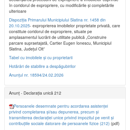
în coridorul de expropriere, cu modificările şi completările
ulterioare
Dispoziția Primarului Municipiului Slatina nr. 1458 din
20.10.2025
- exproprierea imobilelor proprietate privată, care
constituie coridorul de expropriere, situate pe
amplasamentul lucrării de utilitate publică „Construire
parcare supraetajată, Cartier Eugen Ionescu, Municipiul
Slatina, Județul Olt”
Tabel cu imobilele și cu proprietarii
Hotărâri de stabilire a despăgubirilor
Anunțul nr. 18594/24.02.2026
Anunț - Declarația unică 212
Persoanele desemnate pentru acordarea asistenței
privind completarea și/sau depunerea, precum și
transmiterea declarației unice privind impozitul pe venit și
contribuțiile sociale datorare de persoanele fizice (212)
(pdf)