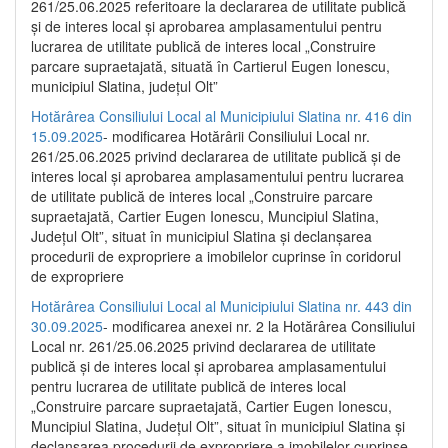
261/25.06.2025 referitoare la declararea de utilitate publică
și de interes local și aprobarea amplasamentului pentru
lucrarea de utilitate publică de interes local „Construire
parcare supraetajată, situată în Cartierul Eugen Ionescu,
municipiul Slatina, județul Olt”
Hotărârea Consiliului Local al Municipiului Slatina nr. 416 din
15.09.2025
- modificarea Hotărârii Consiliului Local nr.
261/25.06.2025 privind declararea de utilitate publică și de
interes local și aprobarea amplasamentului pentru lucrarea
de utilitate publică de interes local „Construire parcare
supraetajată, Cartier Eugen Ionescu, Muncipiul Slatina,
Județul Olt”, situat în municipiul Slatina și declanșarea
procedurii de expropriere a imobilelor cuprinse în coridorul
de expropriere
Hotărârea Consiliului Local al Municipiului Slatina nr. 443 din
30.09.2025
- modificarea anexei nr. 2 la Hotărârea Consiliului
Local nr. 261/25.06.2025 privind declararea de utilitate
publică şi de interes local şi aprobarea amplasamentului
pentru lucrarea de utilitate publică de interes local
„Construire parcare supraetajată, Cartier Eugen Ionescu,
Muncipiul Slatina, Judeţul Olt”, situat în municipiul Slatina şi
declanşarea procedurii de expropriere a imobilelor cuprinse