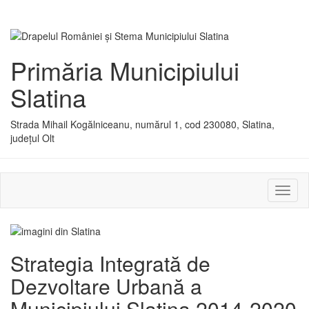
Primăria Municipiului
Slatina
Strada Mihail Kogălniceanu, numărul 1, cod 230080, Slatina,
județul Olt
Activ
sau
dezac
meniu
Strategia Integrată de
Dezvoltare Urbană a
Municipiului Slatina 2014-2020