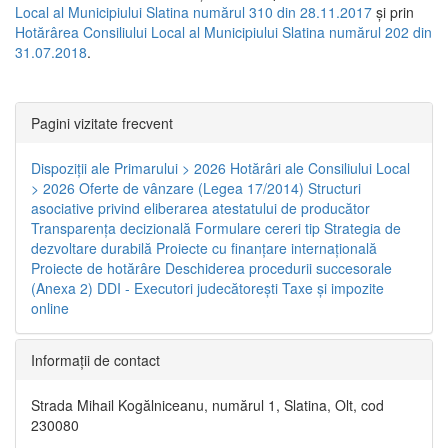
Local al Municipiului Slatina numărul 310 din 28.11.2017
și prin
Hotărârea Consiliului Local al Municipiului Slatina numărul 202 din
31.07.2018
.
Pagini vizitate frecvent
Dispoziţii ale Primarului > 2026
Hotărâri ale Consiliului Local
> 2026
Oferte de vânzare (Legea 17/2014)
Structuri
asociative privind eliberarea atestatului de producător
Transparenţa decizională
Formulare cereri tip
Strategia de
dezvoltare durabilă
Proiecte cu finanţare internaţională
Proiecte de hotărâre
Deschiderea procedurii succesorale
(Anexa 2)
DDI - Executori judecătorești
Taxe şi impozite
online
Informaţii de contact
Strada Mihail Kogălniceanu, numărul 1, Slatina, Olt, cod
230080