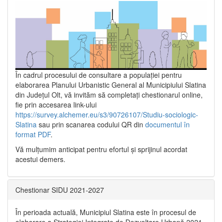
În cadrul procesului de consultare a populaţiei pentru
elaborarea Planului Urbanistic General al Municipiului Slatina
din Județul Olt, vă invităm să completați chestionarul online,
fie prin accesarea link-ului
https://survey.alchemer.eu/s3/90726107/Studiu-sociologic-
Slatina
sau prin scanarea codului QR din
documentul în
format PDF
.
Vă mulţumim anticipat pentru efortul şi sprijinul acordat
acestui demers.
Chestionar SIDU 2021-2027
În perioada actuală, Municipiul Slatina este în procesul de
elaborare a Strategiei Integrate de Dezvoltare Urbană 2021‐