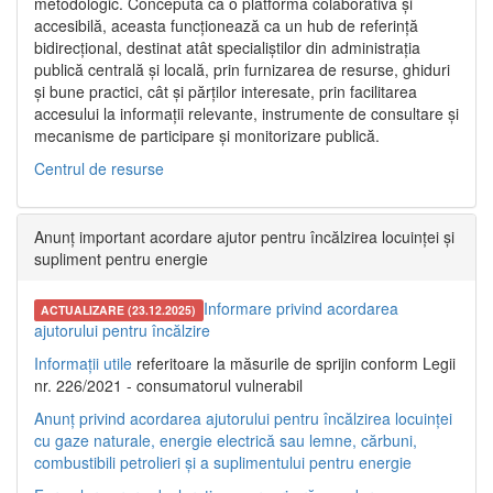
metodologic. Concepută ca o platformă colaborativă și
accesibilă, aceasta funcționează ca un hub de referință
bidirecțional, destinat atât specialiștilor din administrația
publică centrală și locală, prin furnizarea de resurse, ghiduri
și bune practici, cât și părților interesate, prin facilitarea
accesului la informații relevante, instrumente de consultare și
mecanisme de participare și monitorizare publică.
Centrul de resurse
Anunț important acordare ajutor pentru încălzirea locuinței și
supliment pentru energie
Informare privind acordarea
ACTUALIZARE (23.12.2025)
ajutorului pentru încălzire
Informații utile
referitoare la măsurile de sprijin conform Legii
nr. 226/2021 - consumatorul vulnerabil
Anunț privind acordarea ajutorului pentru încălzirea locuinței
cu gaze naturale, energie electrică sau lemne, cărbuni,
combustibili petrolieri și a suplimentului pentru energie