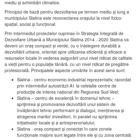
mediu şi schimbări climatice.
Principiul de bază pentru dezvoltarea pe termen mediu şi lung a
municipiului Slatina este reconectarea oraşului la nivel fizico-
spaţial, social şi funcţional.
Prin intermediul proiectelor cuprinse în Strategia Integrată de
Dezvoltare Urbană a Municipiului Slatina 2014 - 2020 Slatina va
deveni un oraş compact şi verde, cu o înţelegere durabilă a
dezvoltării urbane, orientat spre utilizarea eficientă şi eficace a
resurselor locale în vederea asigurării unui nivel ridicat de calitate
a vieţii pentru o populaţie tânără, cu un nivel ridicat de pregătire
profesională. Principalele aspecte urmărite în acest sens sunt:
Slatina - centru economic-industrial reprezentativ, racordat
prin intermediul autostrăzii A1 la celelalte centre de
producţie de interes naţional din Regiunea Sud-Vest;
Slatina – centru de excelenţă în domeniul tehnic –
sprijinirea şi promovarea dezvoltării unui sistem de
învăţământ tehnic performant şi dialogul, menţinerea şi
atragerea marilor investitori, în paralel cu sprijinirea
iniţiativelor locale şi a antreprenoriatului;
Slatina - oraş compact şi conectat în care zonele
funcţionale majore sunt legate între ele şi cu zona centrală