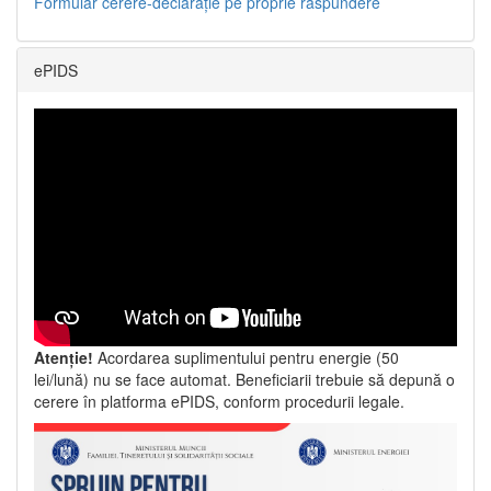
Formular cerere-declarație pe proprie răspundere
ePIDS
Atenție!
Acordarea suplimentului pentru energie (50
lei/lună) nu se face automat. Beneficiarii trebuie să depună o
cerere în platforma ePIDS, conform procedurii legale.