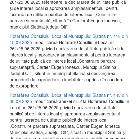
261/25.06.2025 referitoare la declararea de utilitate publică
și de interes local și aprobarea amplasamentului pentru
lucrarea de utilitate publică de interes local „Construire
parcare supraetajată, situată în Cartierul Eugen Ionescu,
municipiul Slatina, județul Olt”
Hotărârea Consiliului Local al Municipiului Slatina nr. 416 din
15.09.2025
- modificarea Hotărârii Consiliului Local nr.
261/25.06.2025 privind declararea de utilitate publică și de
interes local și aprobarea amplasamentului pentru lucrarea
de utilitate publică de interes local „Construire parcare
supraetajată, Cartier Eugen Ionescu, Muncipiul Slatina,
Județul Olt”, situat în municipiul Slatina și declanșarea
procedurii de expropriere a imobilelor cuprinse în coridorul
de expropriere
Hotărârea Consiliului Local al Municipiului Slatina nr. 443 din
30.09.2025
- modificarea anexei nr. 2 la Hotărârea Consiliului
Local nr. 261/25.06.2025 privind declararea de utilitate
publică şi de interes local şi aprobarea amplasamentului
pentru lucrarea de utilitate publică de interes local
„Construire parcare supraetajată, Cartier Eugen Ionescu,
Muncipiul Slatina, Judeţul Olt”, situat în municipiul Slatina şi
declanşarea procedurii de expropriere a imobilelor cuprinse