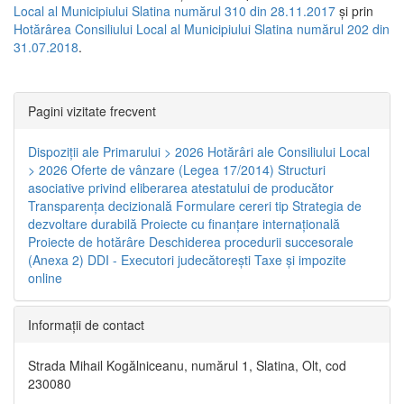
Local al Municipiului Slatina numărul 310 din 28.11.2017
și prin
Hotărârea Consiliului Local al Municipiului Slatina numărul 202 din
31.07.2018
.
Pagini vizitate frecvent
Dispoziţii ale Primarului > 2026
Hotărâri ale Consiliului Local
> 2026
Oferte de vânzare (Legea 17/2014)
Structuri
asociative privind eliberarea atestatului de producător
Transparenţa decizională
Formulare cereri tip
Strategia de
dezvoltare durabilă
Proiecte cu finanţare internaţională
Proiecte de hotărâre
Deschiderea procedurii succesorale
(Anexa 2)
DDI - Executori judecătorești
Taxe şi impozite
online
Informaţii de contact
Strada Mihail Kogălniceanu, numărul 1, Slatina, Olt, cod
230080