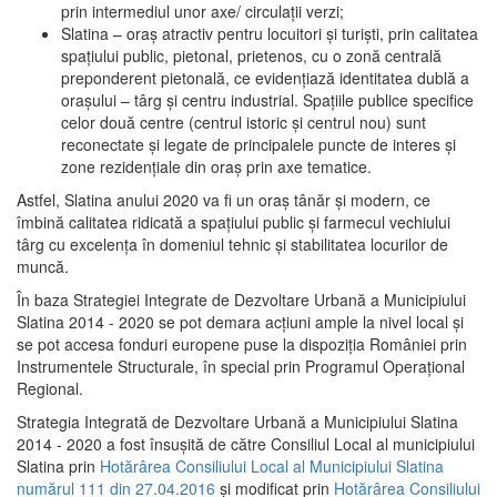
prin intermediul unor axe/ circulații verzi;
Slatina – oraş atractiv pentru locuitori şi turişti, prin calitatea
spaţiului public, pietonal, prietenos, cu o zonă centrală
preponderent pietonală, ce evidenţiază identitatea dublă a
oraşului – târg şi centru industrial. Spaţiile publice specifice
celor două centre (centrul istoric şi centrul nou) sunt
reconectate şi legate de principalele puncte de interes şi
zone rezidenţiale din oraş prin axe tematice.
Astfel, Slatina anului 2020 va fi un oraş tânăr şi modern, ce
îmbină calitatea ridicată a spaţiului public şi farmecul vechiului
târg cu excelenţa în domeniul tehnic şi stabilitatea locurilor de
muncă.
În baza Strategiei Integrate de Dezvoltare Urbană a Municipiului
Slatina 2014 - 2020 se pot demara acţiuni ample la nivel local şi
se pot accesa fonduri europene puse la dispoziţia României prin
Instrumentele Structurale, în special prin Programul Operațional
Regional.
Strategia Integrată de Dezvoltare Urbană a Municipiului Slatina
2014 - 2020 a fost însuşită de către Consiliul Local al municipiului
Slatina prin
Hotărârea Consiliului Local al Municipiului Slatina
numărul 111 din 27.04.2016
și modificat prin
Hotărârea Consiliului