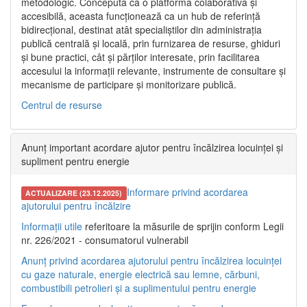
metodologic. Concepută ca o platformă colaborativă și
accesibilă, aceasta funcționează ca un hub de referință
bidirecțional, destinat atât specialiștilor din administrația
publică centrală și locală, prin furnizarea de resurse, ghiduri
și bune practici, cât și părților interesate, prin facilitarea
accesului la informații relevante, instrumente de consultare și
mecanisme de participare și monitorizare publică.
Centrul de resurse
Anunț important acordare ajutor pentru încălzirea locuinței și
supliment pentru energie
Informare privind acordarea
ACTUALIZARE (23.12.2025)
ajutorului pentru încălzire
Informații utile
referitoare la măsurile de sprijin conform Legii
nr. 226/2021 - consumatorul vulnerabil
Anunț privind acordarea ajutorului pentru încălzirea locuinței
cu gaze naturale, energie electrică sau lemne, cărbuni,
combustibili petrolieri și a suplimentului pentru energie