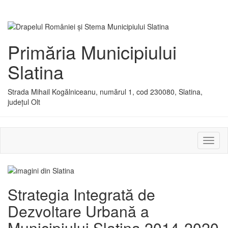
Primăria Municipiului
Slatina
Strada Mihail Kogălniceanu, numărul 1, cod 230080, Slatina,
județul Olt
Activ
sau
dezac
meniu
Strategia Integrată de
Dezvoltare Urbană a
Municipiului Slatina 2014-2020