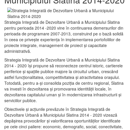
Strategia Integrată de Dezvoltare Urbană a Municipiului Slatina
pentru perioada 2014 -2020 vine în continuarea demersurilor din
perioada de programare 2007-2013, construind pe o bază solidă
în ceea ce priveşte experienţa în implementarea portofoliilor de
proiecte integrate, management de proiect și capacitate
administrativă.
Strategia Integrată de Dezvoltare Urbană a Municipiului Slatina
2014 - 2020 își propune să reconecteze centrul istoric, cartierele
periferice şi spaţiile publice majore la circuitul urban, crescând
astfel funcţionalitatea, competitivitatea şi atractivitatea oraşului.
Totodată, pentru a-şi consolida poziţia de centru regional, Slatina
va investi în dezvoltarea şi promovarea identităţii locale, în
dezvoltarea capitalului uman şi în modernizarea infrastructurii şi
serviciilor publice.
Obiectivele şi acţiunile prevăzute în Strategia Integrată de
Dezvoltare Urbană a Municipiului Slatina 2014 - 2020 vizează
depășirea provocărilor şi valorificarea oportunităţilor identificate
pe cele cinci paliere: economic, demografic, social, conectivitate,