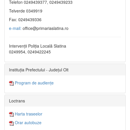
Telefon 0249439377, 0249439233
Telverde 0349919
Fax: 0249439336
e-mail:
office@primariaslatina.ro
Intervenții Poliția Locală Slatina
0249954, 0249422245
Instituția Prefectului - Județul Olt
Program de audiențe
Loctrans
Harta traseelor
Orar autobuze