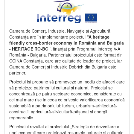
Camera de Comerț, Industrie, Navigație și Agricultură
Constanța are în implementare proiectul
“A heritage
friendly cross-border economy in România and Bulgaria
- HERITAGE RO-BG”
, finanțat prin Programul Interreg V-A
România - Bulgaria. Parteneriatul proiectului este format din
CCINA Constanța, care are calitate de leader de proiect, iar
Camera de Comerț și Industrie Dobrich din Bulgaria este
partener.
Proiectul își propune să promoveze un mediu de afaceri care
să protejeze patrimoniul cultural și natural. Proiectul se
concentrează pe patru sectoare economice, considerate cu
cel mai mare risc în ceea ce privește valorificarea economică
sustenabilă a patrimoniului: turism, urbanism-arhitectură-
construcții, agricultură-silvicultură-pășunat și energii
regenerabile.
Principalul rezultat al proiectului „Strategia de dezvoltare a
unei economii care protejează resursele naturale și culturale