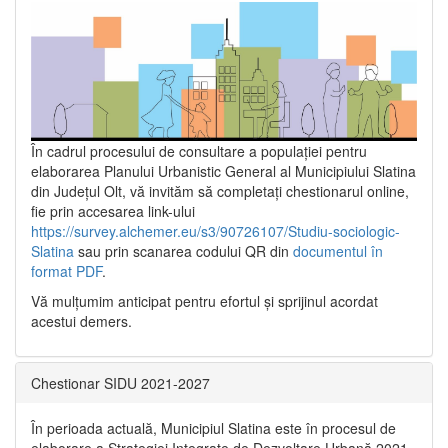
În cadrul procesului de consultare a populaţiei pentru
elaborarea Planului Urbanistic General al Municipiului Slatina
din Județul Olt, vă invităm să completați chestionarul online,
fie prin accesarea link-ului
https://survey.alchemer.eu/s3/90726107/Studiu-sociologic-
Slatina
sau prin scanarea codului QR din
documentul în
format PDF
.
Vă mulţumim anticipat pentru efortul şi sprijinul acordat
acestui demers.
Chestionar SIDU 2021-2027
În perioada actuală, Municipiul Slatina este în procesul de
elaborare a Strategiei Integrate de Dezvoltare Urbană 2021‐