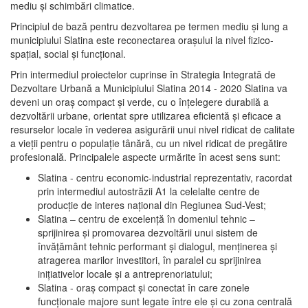
mediu şi schimbări climatice.
Principiul de bază pentru dezvoltarea pe termen mediu şi lung a
municipiului Slatina este reconectarea oraşului la nivel fizico-
spaţial, social şi funcţional.
Prin intermediul proiectelor cuprinse în Strategia Integrată de
Dezvoltare Urbană a Municipiului Slatina 2014 - 2020 Slatina va
deveni un oraş compact şi verde, cu o înţelegere durabilă a
dezvoltării urbane, orientat spre utilizarea eficientă şi eficace a
resurselor locale în vederea asigurării unui nivel ridicat de calitate
a vieţii pentru o populaţie tânără, cu un nivel ridicat de pregătire
profesională. Principalele aspecte urmărite în acest sens sunt:
Slatina - centru economic-industrial reprezentativ, racordat
prin intermediul autostrăzii A1 la celelalte centre de
producţie de interes naţional din Regiunea Sud-Vest;
Slatina – centru de excelenţă în domeniul tehnic –
sprijinirea şi promovarea dezvoltării unui sistem de
învăţământ tehnic performant şi dialogul, menţinerea şi
atragerea marilor investitori, în paralel cu sprijinirea
iniţiativelor locale şi a antreprenoriatului;
Slatina - oraş compact şi conectat în care zonele
funcţionale majore sunt legate între ele şi cu zona centrală