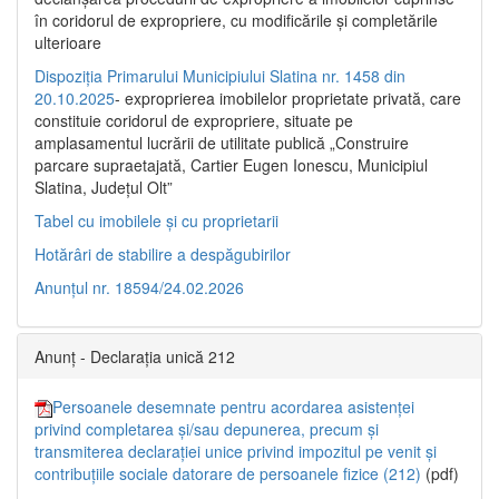
în coridorul de expropriere, cu modificările şi completările
ulterioare
Dispoziția Primarului Municipiului Slatina nr. 1458 din
20.10.2025
- exproprierea imobilelor proprietate privată, care
constituie coridorul de expropriere, situate pe
amplasamentul lucrării de utilitate publică „Construire
parcare supraetajată, Cartier Eugen Ionescu, Municipiul
Slatina, Județul Olt”
Tabel cu imobilele și cu proprietarii
Hotărâri de stabilire a despăgubirilor
Anunțul nr. 18594/24.02.2026
Anunț - Declarația unică 212
Persoanele desemnate pentru acordarea asistenței
privind completarea și/sau depunerea, precum și
transmiterea declarației unice privind impozitul pe venit și
contribuțiile sociale datorare de persoanele fizice (212)
(pdf)