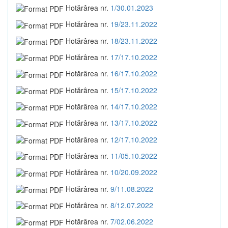
Hotărârea nr.
1/30.01.2023
Hotărârea nr.
19/23.11.2022
Hotărârea nr.
18/23.11.2022
Hotărârea nr.
17/17.10.2022
Hotărârea nr.
16/17.10.2022
Hotărârea nr.
15/17.10.2022
Hotărârea nr.
14/17.10.2022
Hotărârea nr.
13/17.10.2022
Hotărârea nr.
12/17.10.2022
Hotărârea nr.
11/05.10.2022
Hotărârea nr.
10/20.09.2022
Hotărârea nr.
9/11.08.2022
Hotărârea nr.
8/12.07.2022
Hotărârea nr.
7/02.06.2022