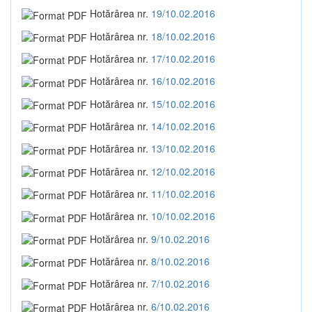
Hotărârea nr.
19/10.02.2016
Hotărârea nr.
18/10.02.2016
Hotărârea nr.
17/10.02.2016
Hotărârea nr.
16/10.02.2016
Hotărârea nr.
15/10.02.2016
Hotărârea nr.
14/10.02.2016
Hotărârea nr.
13/10.02.2016
Hotărârea nr.
12/10.02.2016
Hotărârea nr.
11/10.02.2016
Hotărârea nr.
10/10.02.2016
Hotărârea nr.
9/10.02.2016
Hotărârea nr.
8/10.02.2016
Hotărârea nr.
7/10.02.2016
Hotărârea nr.
6/10.02.2016