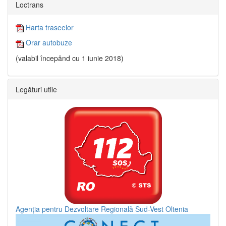
Loctrans
Harta traseelor
Orar autobuze
(valabil începând cu 1 iunie 2018)
Legături utile
Agenția pentru Dezvoltare Regională Sud-Vest Oltenia