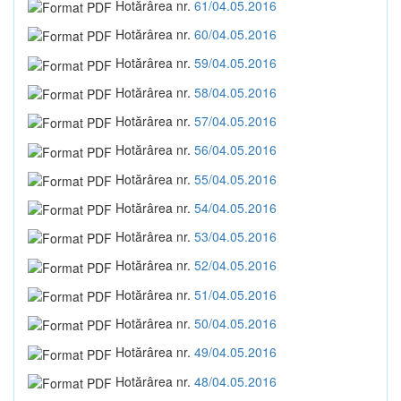
Hotărârea nr.
61/04.05.2016
Hotărârea nr.
60/04.05.2016
Hotărârea nr.
59/04.05.2016
Hotărârea nr.
58/04.05.2016
Hotărârea nr.
57/04.05.2016
Hotărârea nr.
56/04.05.2016
Hotărârea nr.
55/04.05.2016
Hotărârea nr.
54/04.05.2016
Hotărârea nr.
53/04.05.2016
Hotărârea nr.
52/04.05.2016
Hotărârea nr.
51/04.05.2016
Hotărârea nr.
50/04.05.2016
Hotărârea nr.
49/04.05.2016
Hotărârea nr.
48/04.05.2016