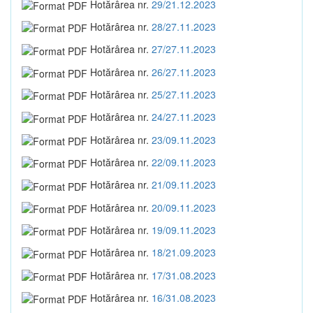
Hotărârea nr.
29/21.12.2023
Hotărârea nr.
28/27.11.2023
Hotărârea nr.
27/27.11.2023
Hotărârea nr.
26/27.11.2023
Hotărârea nr.
25/27.11.2023
Hotărârea nr.
24/27.11.2023
Hotărârea nr.
23/09.11.2023
Hotărârea nr.
22/09.11.2023
Hotărârea nr.
21/09.11.2023
Hotărârea nr.
20/09.11.2023
Hotărârea nr.
19/09.11.2023
Hotărârea nr.
18/21.09.2023
Hotărârea nr.
17/31.08.2023
Hotărârea nr.
16/31.08.2023