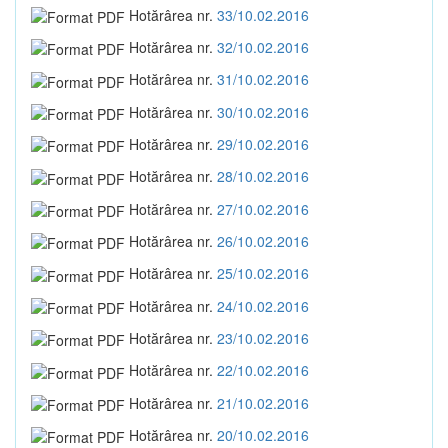
Hotărârea nr.
33/10.02.2016
Hotărârea nr.
32/10.02.2016
Hotărârea nr.
31/10.02.2016
Hotărârea nr.
30/10.02.2016
Hotărârea nr.
29/10.02.2016
Hotărârea nr.
28/10.02.2016
Hotărârea nr.
27/10.02.2016
Hotărârea nr.
26/10.02.2016
Hotărârea nr.
25/10.02.2016
Hotărârea nr.
24/10.02.2016
Hotărârea nr.
23/10.02.2016
Hotărârea nr.
22/10.02.2016
Hotărârea nr.
21/10.02.2016
Hotărârea nr.
20/10.02.2016