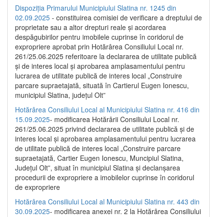
Dispoziția Primarului Municipiului Slatina nr. 1245 din
02.09.2025
- constituirea comisiei de verificare a dreptului de
proprietate sau a altor drepturi reale și acordarea
despăgubirilor pentru imobilele cuprinse în coridorul de
expropriere aprobat prin Hotărârea Consiliului Local nr.
261/25.06.2025 referitoare la declararea de utilitate publică
și de interes local și aprobarea amplasamentului pentru
lucrarea de utilitate publică de interes local „Construire
parcare supraetajată, situată în Cartierul Eugen Ionescu,
municipiul Slatina, județul Olt”
Hotărârea Consiliului Local al Municipiului Slatina nr. 416 din
15.09.2025
- modificarea Hotărârii Consiliului Local nr.
261/25.06.2025 privind declararea de utilitate publică și de
interes local și aprobarea amplasamentului pentru lucrarea
de utilitate publică de interes local „Construire parcare
supraetajată, Cartier Eugen Ionescu, Muncipiul Slatina,
Județul Olt”, situat în municipiul Slatina și declanșarea
procedurii de expropriere a imobilelor cuprinse în coridorul
de expropriere
Hotărârea Consiliului Local al Municipiului Slatina nr. 443 din
30.09.2025
- modificarea anexei nr. 2 la Hotărârea Consiliului