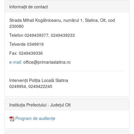
Informaţii de contact
Strada Mihail Kogălniceanu, numărul 1, Slatina, Olt, cod
230080
Telefon 0249439377, 0249439233
Telverde 0349919
Fax: 0249439336
e-mail:
office@primariaslatina.ro
Intervenții Poliția Locală Slatina
0249954, 0249422245
Instituția Prefectului - Județul Olt
Program de audiențe