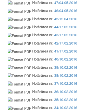
Hotărârea nr.
47/04.05.2016
Hotărârea nr.
46/04.05.2016
Hotărârea nr.
45/12.04.2016
Hotărârea nr.
44/17.02.2016
Hotărârea nr.
43/17.02.2016
Hotărârea nr.
42/17.02.2016
Hotărârea nr.
41/17.02.2016
Hotărârea nr.
40/10.02.2016
Hotărârea nr.
39/10.02.2016
Hotărârea nr.
38/10.02.2016
Hotărârea nr.
37/10.02.2016
Hotărârea nr.
36/10.02.2016
Hotărârea nr.
35/10.02.2016
Hotărârea nr.
34/10.02.2016