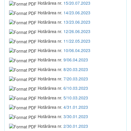
Hotărârea nr.
15/20.07.2023
Hotărârea nr.
14/23.06.2023
Hotărârea nr.
13/23.06.2023
Hotărârea nr.
12/26.06.2023
Hotărârea nr.
11/22.05.2023
Hotărârea nr.
10/06.04.2023
Hotărârea nr.
9/06.04.2023
Hotărârea nr.
8/20.03.2023
Hotărârea nr.
7/20.03.2023
Hotărârea nr.
6/10.03.2023
Hotărârea nr.
5/10.03.2023
Hotărârea nr.
4/31.01.2023
Hotărârea nr.
3/30.01.2023
Hotărârea nr.
2/30.01.2023