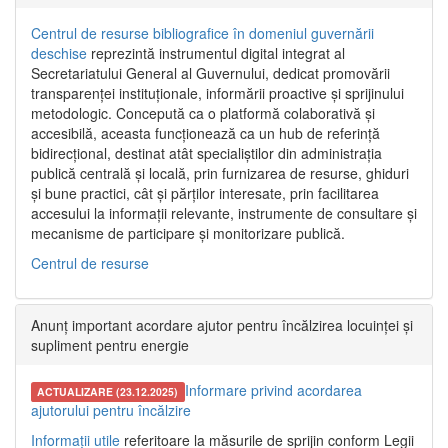
Centrul de resurse bibliografice în domeniul guvernării
deschise
reprezintă instrumentul digital integrat al
Secretariatului General al Guvernului, dedicat promovării
transparenței instituționale, informării proactive și sprijinului
metodologic. Concepută ca o platformă colaborativă și
accesibilă, aceasta funcționează ca un hub de referință
bidirecțional, destinat atât specialiștilor din administrația
publică centrală și locală, prin furnizarea de resurse, ghiduri
și bune practici, cât și părților interesate, prin facilitarea
accesului la informații relevante, instrumente de consultare și
mecanisme de participare și monitorizare publică.
Centrul de resurse
Anunț important acordare ajutor pentru încălzirea locuinței și
supliment pentru energie
Informare privind acordarea
ACTUALIZARE (23.12.2025)
ajutorului pentru încălzire
Informații utile
referitoare la măsurile de sprijin conform Legii