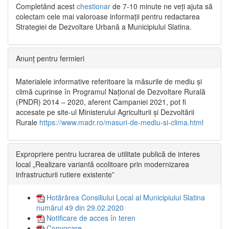
Completând acest
chestionar
de 7-10 minute ne veți ajuta să
colectam cele mai valoroase informații pentru redactarea
Strategiei de Dezvoltare Urbană a Municipiului Slatina.
Anunț pentru fermieri
Materialele informative referitoare la măsurile de mediu și
climă cuprinse în Programul Național de Dezvoltare Rurală
(PNDR) 2014 – 2020, aferent Campaniei 2021, pot fi
accesate pe site-ul Ministerului Agriculturii și Dezvoltării
Rurale
https://www.madr.ro/masuri-de-mediu-si-clima.html
Expropriere pentru lucrarea de utilitate publică de interes
local „Realizare variantă ocolitoare prin modernizarea
infrastructurii rutiere existente”
Hotărârea Consiliului Local al Municipiului Slatina
numărul 49 din 29.02.2020
Notificare de acces în teren
Convocare