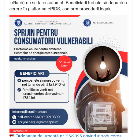
lei/lună) nu se face automat. Beneficiarii trebuie să depună o
cerere în platforma ePIDS, conform procedurii legale.
Ordonanța de urgență nr. 35/2025 privind introducerea