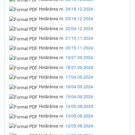
Hotărârea nr.
24/18.12.2024
Hotărârea nr.
23/18.12.2024
Hotărârea nr.
22/04.12.2024
Hotărârea nr.
21/15.11.2024
Hotărârea nr.
20/15.11.2024
Hotărârea nr.
19/27.09.2024
Hotărârea nr.
18/27.09.2024
Hotărârea nr.
17/04.09.2024
Hotărârea nr.
16/04.09.2024
Hotărârea nr.
15/04.09.2024
Hotărârea nr.
14/05.08.2024
Hotărârea nr.
13/05.08.2024
Hotărârea nr.
12/05.08.2024