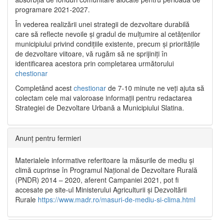
programare 2021-2027.
În vederea realizării unei strategii de dezvoltare durabilă
care să reflecte nevoile și gradul de mulțumire al cetățenilor
municipiului privind condițiile existente, precum și prioritățile
de dezvoltare viitoare, vă rugăm să ne sprijiniți în
identificarea acestora prin completarea următorului
chestionar
Completând acest
chestionar
de 7-10 minute ne veți ajuta să
colectam cele mai valoroase informații pentru redactarea
Strategiei de Dezvoltare Urbană a Municipiului Slatina.
Anunț pentru fermieri
Materialele informative referitoare la măsurile de mediu și
climă cuprinse în Programul Național de Dezvoltare Rurală
(PNDR) 2014 – 2020, aferent Campaniei 2021, pot fi
accesate pe site-ul Ministerului Agriculturii și Dezvoltării
Rurale
https://www.madr.ro/masuri-de-mediu-si-clima.html