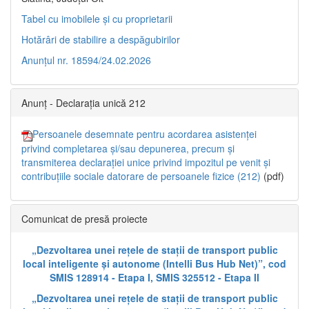
Tabel cu imobilele și cu proprietarii
Hotărâri de stabilire a despăgubirilor
Anunțul nr. 18594/24.02.2026
Anunț - Declarația unică 212
Persoanele desemnate pentru acordarea asistenței
privind completarea și/sau depunerea, precum și
transmiterea declarației unice privind impozitul pe venit și
contribuțiile sociale datorare de persoanele fizice (212)
(pdf)
Comunicat de presă proiecte
„Dezvoltarea unei rețele de stații de transport public
local inteligente și autonome (Intelli Bus Hub Net)”, cod
SMIS 128914 - Etapa I, SMIS 325512 - Etapa II
„Dezvoltarea unei rețele de stații de transport public