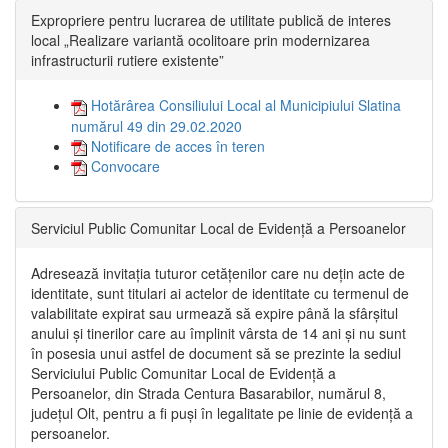
Expropriere pentru lucrarea de utilitate publică de interes
local „Realizare variantă ocolitoare prin modernizarea
infrastructurii rutiere existente”
Hotărârea Consiliului Local al Municipiului Slatina
numărul 49 din 29.02.2020
Notificare de acces în teren
Convocare
Serviciul Public Comunitar Local de Evidență a Persoanelor
Adresează invitația tuturor cetățenilor care nu dețin acte de
identitate, sunt titulari ai actelor de identitate cu termenul de
valabilitate expirat sau urmează să expire până la sfârșitul
anului și tinerilor care au împlinit vârsta de 14 ani și nu sunt
în posesia unui astfel de document să se prezinte la sediul
Serviciului Public Comunitar Local de Evidență a
Persoanelor, din Strada Centura Basarabilor, numărul 8,
județul Olt, pentru a fi puși în legalitate pe linie de evidență a
persoanelor.