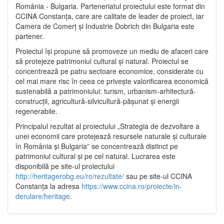
România - Bulgaria. Parteneriatul proiectului este format din
CCINA Constanța, care are calitate de leader de proiect, iar
Camera de Comerț și Industrie Dobrich din Bulgaria este
partener.
Proiectul își propune să promoveze un mediu de afaceri care
să protejeze patrimoniul cultural și natural. Proiectul se
concentrează pe patru sectoare economice, considerate cu
cel mai mare risc în ceea ce privește valorificarea economică
sustenabilă a patrimoniului: turism, urbanism-arhitectură-
construcții, agricultură-silvicultură-pășunat și energii
regenerabile.
Principalul rezultat al proiectului „Strategia de dezvoltare a
unei economii care protejează resursele naturale și culturale
în România și Bulgaria” se concentrează distinct pe
patrimoniul cultural și pe cel natural. Lucrarea este
disponibilă pe site-ul proiectului
http://heritagerobg.eu/ro/rezultate/
sau pe site-ul CCINA
Constanța la adresa
https://www.ccina.ro/proiecte/in-
derulare/heritage
.