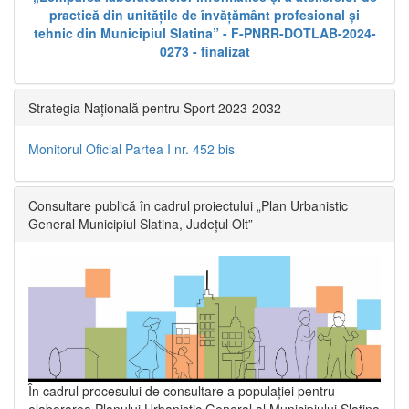
practică din unitățile de învățământ profesional și
tehnic din Municipiul Slatina” - F-PNRR-DOTLAB-2024-
0273 - finalizat
Strategia Națională pentru Sport 2023-2032
Monitorul Oficial Partea I nr. 452 bis
Consultare publică în cadrul proiectului „Plan Urbanistic
General Municipiul Slatina, Județul Olt”
În cadrul procesului de consultare a populaţiei pentru