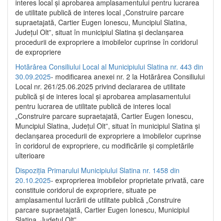
interes local și aprobarea amplasamentului pentru lucrarea
de utilitate publică de interes local „Construire parcare
supraetajată, Cartier Eugen Ionescu, Muncipiul Slatina,
Județul Olt”, situat în municipiul Slatina și declanșarea
procedurii de expropriere a imobilelor cuprinse în coridorul
de expropriere
Hotărârea Consiliului Local al Municipiului Slatina nr. 443 din
30.09.2025
- modificarea anexei nr. 2 la Hotărârea Consiliului
Local nr. 261/25.06.2025 privind declararea de utilitate
publică şi de interes local şi aprobarea amplasamentului
pentru lucrarea de utilitate publică de interes local
„Construire parcare supraetajată, Cartier Eugen Ionescu,
Muncipiul Slatina, Judeţul Olt”, situat în municipiul Slatina şi
declanşarea procedurii de expropriere a imobilelor cuprinse
în coridorul de expropriere, cu modificările şi completările
ulterioare
Dispoziția Primarului Municipiului Slatina nr. 1458 din
20.10.2025
- exproprierea imobilelor proprietate privată, care
constituie coridorul de expropriere, situate pe
amplasamentul lucrării de utilitate publică „Construire
parcare supraetajată, Cartier Eugen Ionescu, Municipiul
Slatina, Județul Olt”