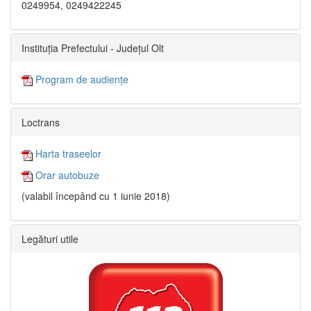
0249954, 0249422245
Instituția Prefectului - Județul Olt
Program de audiențe
Loctrans
Harta traseelor
Orar autobuze
(valabil începând cu 1 iunie 2018)
Legături utile