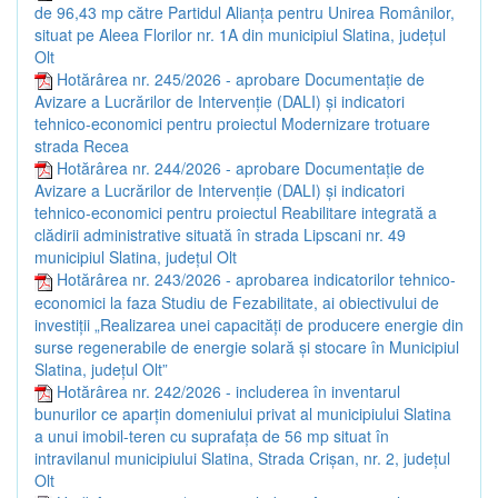
de 96,43 mp către Partidul Alianța pentru Unirea Românilor,
situat pe Aleea Florilor nr. 1A din municipiul Slatina, județul
Olt
Hotărârea nr. 245/2026 - aprobare Documentație de
Avizare a Lucrărilor de Intervenție (DALI) și indicatori
tehnico-economici pentru proiectul Modernizare trotuare
strada Recea
Hotărârea nr. 244/2026 - aprobare Documentație de
Avizare a Lucrărilor de Intervenție (DALI) și indicatori
tehnico-economici pentru proiectul Reabilitare integrată a
clădirii administrative situată în strada Lipscani nr. 49
municipiul Slatina, județul Olt
Hotărârea nr. 243/2026 - aprobarea indicatorilor tehnico-
economici la faza Studiu de Fezabilitate, ai obiectivului de
investiții „Realizarea unei capacități de producere energie din
surse regenerabile de energie solară și stocare în Municipiul
Slatina, județul Olt”
Hotărârea nr. 242/2026 - includerea în inventarul
bunurilor ce aparțin domeniului privat al municipiului Slatina
a unui imobil-teren cu suprafața de 56 mp situat în
intravilanul municipiului Slatina, Strada Crișan, nr. 2, județul
Olt