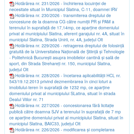
Hotărârea nr. 231/2026 - închirierea locuinței de
necesitate situat în Municipiul Slatina, C-11, doamnei IRV
Hotărârea nr. 230/2026 - transmiterea dreptului de
concesiune de la doamna CG către numiții PR și PAM a
terenului în suprafață de 17,14mp, ce aparține domeniului
privat al municipiului Slatina, aferent garajului nr. 4A, situat în
municipiul Slatina, Strada Unirii, nr. 4A, județul Olt
Hotărârea nr. 229/2026 - retragerea dreptului de folosință
gratuită de la Universitatea Națională de Știință și Tehnologie
- Politehnică București asupra imobilelor cantină și sală de
sport, din Strada Strehareți nr. 150, municipiul Slatina,
județul Olt
Hotărârea nr. 228/2026 - încetarea aplicabilității HCL nr.
543/19.12.2013 privind dezmembrarea în cinci loturi a
imobilului-teren în suprafață de 1232 mp, ce aparține
domeniului privat al municipiului SLatina, situat în strada
Dealul Viilor nr. 71
Hotărârea nr. 227/2026 - concesionarea fără licitație
publică către doamna SJV a terenului în suprafață de 7 mp
ce aparține domeniului privat al municipiului Slatina, situat în
municipiul Slatina, BAIC33, județul Olt
Hotărârea nr. 226/2026 - modificarea și completarea