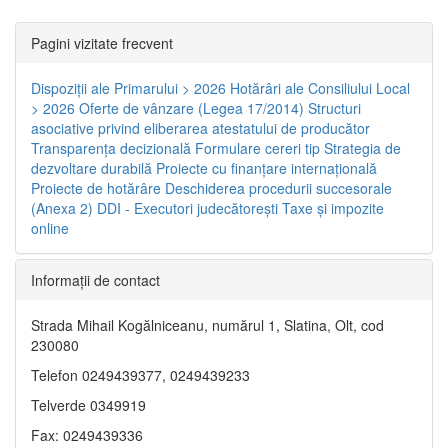
Pagini vizitate frecvent
Dispoziţii ale Primarului > 2026
Hotărâri ale Consiliului Local
> 2026
Oferte de vânzare (Legea 17/2014)
Structuri
asociative privind eliberarea atestatului de producător
Transparenţa decizională
Formulare cereri tip
Strategia de
dezvoltare durabilă
Proiecte cu finanţare internaţională
Proiecte de hotărâre
Deschiderea procedurii succesorale
(Anexa 2)
DDI - Executori judecătorești
Taxe şi impozite
online
Informaţii de contact
Strada Mihail Kogălniceanu, numărul 1, Slatina, Olt, cod
230080
Telefon 0249439377, 0249439233
Telverde 0349919
Fax: 0249439336