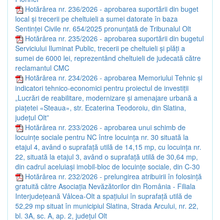
Hotărârea nr. 236/2026 - aprobarea suportării din buget
local și trecerii pe cheltuieli a sumei datorate în baza
Sentinței Civile nr. 654/2025 pronunțată de Tribunalul Olt
Hotărârea nr. 235/2026 - aprobarea suportării din bugetul
Serviciului Iluminat Public, trecerii pe cheltuieli și plăți a
sumei de 6000 lei, reprezentând cheltuieli de judecată către
reclamantul CMC
Hotărârea nr. 234/2026 - aprobarea Memoriului Tehnic și
indicatori tehnico-economici pentru proiectul de investiții
„Lucrări de reabilitare, modernizare și amenajare urbană a
piațetei «Steaua», str. Ecaterina Teodoroiu, din Slatina,
județul Olt”
Hotărârea nr. 233/2026 - aprobarea unui schimb de
locuințe sociale pentru NC între locuința nr. 30 situată la
etajul 4, având o suprafață utilă de 14,15 mp, cu locuința nr.
22, situată la etajul 3, având o suprafață utilă de 30,64 mp,
din cadrul aceluiași imobil-bloc de locuințe sociale, din C-30
Hotărârea nr. 232/2026 - prelungirea atribuirii în folosință
gratuită către Asociația Nevăzătorilor din România - Filiala
Interjudețeană Vâlcea-Olt a spațiului în suprafață utilă de
52,29 mp situat în municipiul Slatina, Strada Arcului, nr. 22,
bl. 3A, sc. A, ap. 2, județul Olt