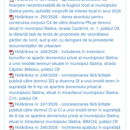
finanțare nerambursabilă de la bugetul lcoal al municipiului
Slatina pentru activități nonprofit de interes local în anul 2026
Hotărârea nr. 250/2026 - darea acordului pentru
construirea corpului C4 de către doamna PN pe terenul
situat în municipiul Slatina, strada Cazărmii, nr. 1, județul Olt,
la distanță față de limita de proprietate din vecinătatea
părților de nord, sud și est, cu derogare de la prevederile
documentațiilor de urbanism
Hotărârea nr. 249/2026 - includerea în inventarul
bunurilor ce aparțin domeniului privat al municipiului Slatina
a unor imobile-terenuri situate în municipiul Slatina, strada
Căpitan Aldescu, județul Olt
Hotărârea nr. 248/2026 - concesionarea fără licitație
publică către domnul ȘG și doamna ȘI a unui imobil-teren în
suprafață de 8 mp ce aparține domeniului privat al
municipiului Slatina, situat în intravilanul municipiului Slatina,
C10, județul Olt
Hotărârea nr. 247/2026 - concesionarea fără licitație
publică către domnul CI și CI a unui imobil-teren în suprafață
de 8 mp ce aparține domeniului privat al municipiului Slatina,
situat în intravilanul municipiului Slatina, BAIC24, județul Olt
Hotărârea nr. 246/2026 - închirierea spațiului în suprafață