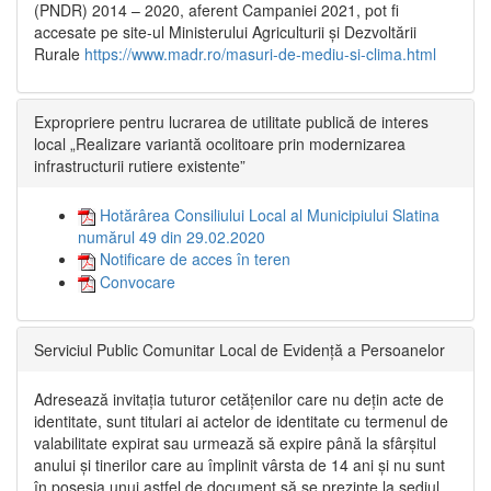
(PNDR) 2014 – 2020, aferent Campaniei 2021, pot fi
accesate pe site-ul Ministerului Agriculturii și Dezvoltării
Rurale
https://www.madr.ro/masuri-de-mediu-si-clima.html
Expropriere pentru lucrarea de utilitate publică de interes
local „Realizare variantă ocolitoare prin modernizarea
infrastructurii rutiere existente”
Hotărârea Consiliului Local al Municipiului Slatina
numărul 49 din 29.02.2020
Notificare de acces în teren
Convocare
Serviciul Public Comunitar Local de Evidență a Persoanelor
Adresează invitația tuturor cetățenilor care nu dețin acte de
identitate, sunt titulari ai actelor de identitate cu termenul de
valabilitate expirat sau urmează să expire până la sfârșitul
anului și tinerilor care au împlinit vârsta de 14 ani și nu sunt
în posesia unui astfel de document să se prezinte la sediul