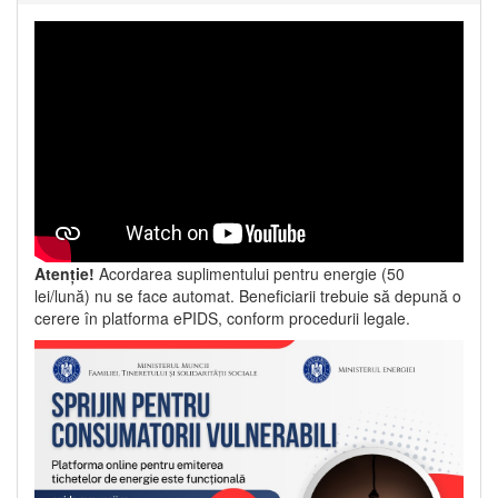
Atenție!
Acordarea suplimentului pentru energie (50
lei/lună) nu se face automat. Beneficiarii trebuie să depună o
cerere în platforma ePIDS, conform procedurii legale.