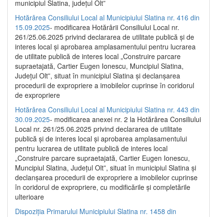
municipiul Slatina, județul Olt”
Hotărârea Consiliului Local al Municipiului Slatina nr. 416 din
15.09.2025
- modificarea Hotărârii Consiliului Local nr.
261/25.06.2025 privind declararea de utilitate publică și de
interes local și aprobarea amplasamentului pentru lucrarea
de utilitate publică de interes local „Construire parcare
supraetajată, Cartier Eugen Ionescu, Muncipiul Slatina,
Județul Olt”, situat în municipiul Slatina și declanșarea
procedurii de expropriere a imobilelor cuprinse în coridorul
de expropriere
Hotărârea Consiliului Local al Municipiului Slatina nr. 443 din
30.09.2025
- modificarea anexei nr. 2 la Hotărârea Consiliului
Local nr. 261/25.06.2025 privind declararea de utilitate
publică şi de interes local şi aprobarea amplasamentului
pentru lucrarea de utilitate publică de interes local
„Construire parcare supraetajată, Cartier Eugen Ionescu,
Muncipiul Slatina, Judeţul Olt”, situat în municipiul Slatina şi
declanşarea procedurii de expropriere a imobilelor cuprinse
în coridorul de expropriere, cu modificările şi completările
ulterioare
Dispoziția Primarului Municipiului Slatina nr. 1458 din