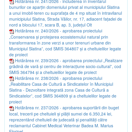
Hotărârea nr. 241/2026 - includerea în inventarul
bunurilor ce aparțin domeniului privat al municipiului Slatina
a unui imobil-teren cu suprafața de 4 mp situat în intravilanul
municipiului Slatina, Strada Văilor, nr. 17, adiacent fațadei de
nord a blocului 17, scara B, ap. 3, județul Olt
Hotărârea nr. 240/2026 - aprobarea proiectului
„Conservarea și protejarea ecosistemului natural prin
transformarea în zone verzi a unor terenuri urbane din
Municipiul Slatina”, cod SMIS 364807 și a cheltuielilor legate
de proiect
Hotărârea nr. 239/2026 - aprobarea proiectului „Realizare
grădină de vară și centru de interacțiune socio-cultural”, cod
SMIS 364794 și a cheltuielilor legate de proiect
Hotărârea nr. 238/2026 - aprobarea proiectului
„Reabilitare Casa de Cultură a Sindicatelor în Municipiul
Slatina - Dezvoltare integrată zona Casa de Cultură a
Sindicatelor”, cod SMIS 364809 și a cheltuielilor legate de
proiect
Hotărârea nr. 237/2026 - aprobarea suportării din buget
local, trecerii pe cheltuieli și plății sumei de 6.350,24 lei,
reprezentând cheltuieli de judecată și penalități către
reclamantul Cabinet Medical Veterinar Badea M. Marius
Florinel