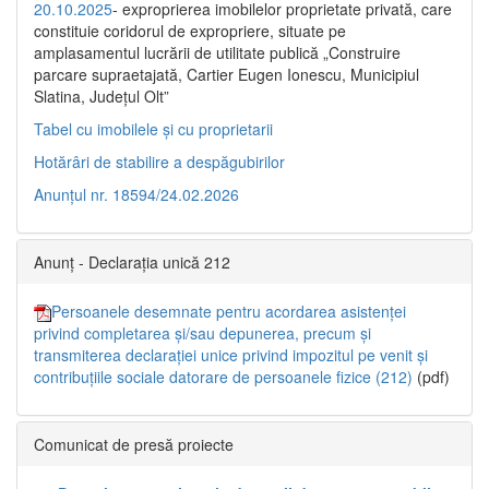
20.10.2025
- exproprierea imobilelor proprietate privată, care
constituie coridorul de expropriere, situate pe
amplasamentul lucrării de utilitate publică „Construire
parcare supraetajată, Cartier Eugen Ionescu, Municipiul
Slatina, Județul Olt”
Tabel cu imobilele și cu proprietarii
Hotărâri de stabilire a despăgubirilor
Anunțul nr. 18594/24.02.2026
Anunț - Declarația unică 212
Persoanele desemnate pentru acordarea asistenței
privind completarea și/sau depunerea, precum și
transmiterea declarației unice privind impozitul pe venit și
contribuțiile sociale datorare de persoanele fizice (212)
(pdf)
Comunicat de presă proiecte