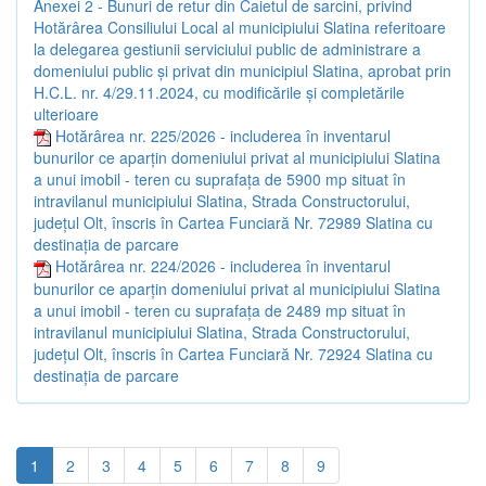
Anexei 2 - Bunuri de retur din Caietul de sarcini, privind
Hotărârea Consiliului Local al municipiului Slatina referitoare
la delegarea gestiunii serviciului public de administrare a
domeniului public și privat din municipiul Slatina, aprobat prin
H.C.L. nr. 4/29.11.2024, cu modificările și completările
ulterioare
Hotărârea nr. 225/2026 - includerea în inventarul
bunurilor ce aparțin domeniului privat al municipiului Slatina
a unui imobil - teren cu suprafața de 5900 mp situat în
intravilanul municipiului Slatina, Strada Constructorului,
județul Olt, înscris în Cartea Funciară Nr. 72989 Slatina cu
destinația de parcare
Hotărârea nr. 224/2026 - includerea în inventarul
bunurilor ce aparțin domeniului privat al municipiului Slatina
a unui imobil - teren cu suprafața de 2489 mp situat în
intravilanul municipiului Slatina, Strada Constructorului,
județul Olt, înscris în Cartea Funciară Nr. 72924 Slatina cu
destinația de parcare
1
2
3
4
5
6
7
8
9