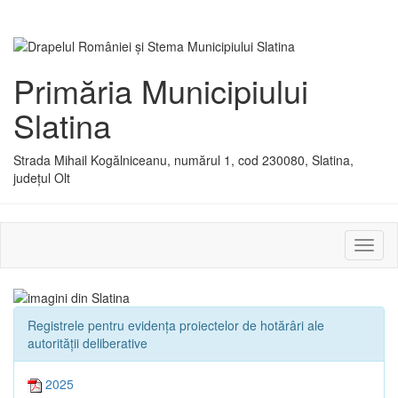
Primăria Municipiului
Slatina
Strada Mihail Kogălniceanu, numărul 1, cod 230080, Slatina,
județul Olt
Activ
sau
dezac
meniu
Registrele pentru evidența proiectelor de hotărâri ale
autorității deliberative
2025