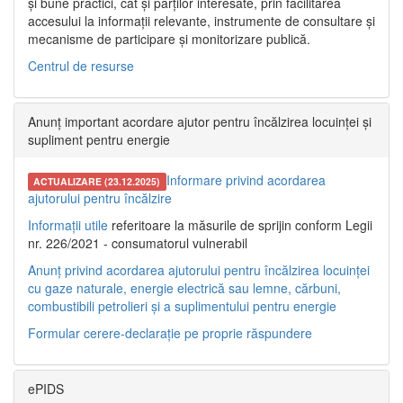
și bune practici, cât și părților interesate, prin facilitarea
accesului la informații relevante, instrumente de consultare și
mecanisme de participare și monitorizare publică.
Centrul de resurse
Anunț important acordare ajutor pentru încălzirea locuinței și
supliment pentru energie
Informare privind acordarea
ACTUALIZARE (23.12.2025)
ajutorului pentru încălzire
Informații utile
referitoare la măsurile de sprijin conform Legii
nr. 226/2021 - consumatorul vulnerabil
Anunț privind acordarea ajutorului pentru încălzirea locuinței
cu gaze naturale, energie electrică sau lemne, cărbuni,
combustibili petrolieri și a suplimentului pentru energie
Formular cerere-declarație pe proprie răspundere
ePIDS