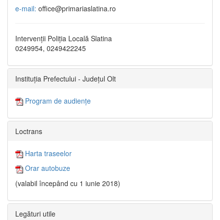
e-mail:
office@primariaslatina.ro
Intervenții Poliția Locală Slatina
0249954, 0249422245
Instituția Prefectului - Județul Olt
Program de audiențe
Loctrans
Harta traseelor
Orar autobuze
(valabil începând cu 1 iunie 2018)
Legături utile