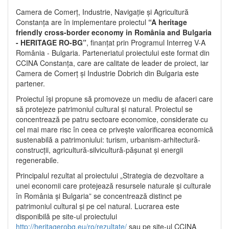
Camera de Comerț, Industrie, Navigație și Agricultură
Constanța are în implementare proiectul
“A heritage
friendly cross-border economy in România and Bulgaria
- HERITAGE RO-BG”
, finanțat prin Programul Interreg V-A
România - Bulgaria. Parteneriatul proiectului este format din
CCINA Constanța, care are calitate de leader de proiect, iar
Camera de Comerț și Industrie Dobrich din Bulgaria este
partener.
Proiectul își propune să promoveze un mediu de afaceri care
să protejeze patrimoniul cultural și natural. Proiectul se
concentrează pe patru sectoare economice, considerate cu
cel mai mare risc în ceea ce privește valorificarea economică
sustenabilă a patrimoniului: turism, urbanism-arhitectură-
construcții, agricultură-silvicultură-pășunat și energii
regenerabile.
Principalul rezultat al proiectului „Strategia de dezvoltare a
unei economii care protejează resursele naturale și culturale
în România și Bulgaria” se concentrează distinct pe
patrimoniul cultural și pe cel natural. Lucrarea este
disponibilă pe site-ul proiectului
http://heritagerobg.eu/ro/rezultate/
sau pe site-ul CCINA