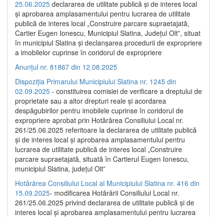
25.06.2025
declararea de utilitate publică și de interes local
și aprobarea amplasamentului pentru lucrarea de utilitate
publică de interes local „Construire parcare supraetajată,
Cartier Eugen Ionescu, Municipiul Slatina, Județul Olt”, situat
în municipiul Slatina și declanșarea procedurii de expropriere
a imobilelor cuprinse în coridorul de expropriere
Anunțul nr. 81867 din 12.08.2025
Dispoziția Primarului Municipiului Slatina nr. 1245 din
02.09.2025
- constituirea comisiei de verificare a dreptului de
proprietate sau a altor drepturi reale și acordarea
despăgubirilor pentru imobilele cuprinse în coridorul de
expropriere aprobat prin Hotărârea Consiliului Local nr.
261/25.06.2025 referitoare la declararea de utilitate publică
și de interes local și aprobarea amplasamentului pentru
lucrarea de utilitate publică de interes local „Construire
parcare supraetajată, situată în Cartierul Eugen Ionescu,
municipiul Slatina, județul Olt”
Hotărârea Consiliului Local al Municipiului Slatina nr. 416 din
15.09.2025
- modificarea Hotărârii Consiliului Local nr.
261/25.06.2025 privind declararea de utilitate publică și de
interes local și aprobarea amplasamentului pentru lucrarea