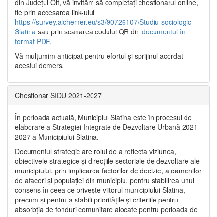
din Județul Olt, vă invităm să completați chestionarul online,
fie prin accesarea link-ului
https://survey.alchemer.eu/s3/90726107/Studiu-sociologic-
Slatina
sau prin scanarea codului QR din
documentul în
format PDF
.
Vă mulţumim anticipat pentru efortul şi sprijinul acordat
acestui demers.
Chestionar SIDU 2021-2027
În perioada actuală, Municipiul Slatina este în procesul de
elaborare a Strategiei Integrate de Dezvoltare Urbană 2021‐
2027 a Municipiului Slatina.
Documentul strategic are rolul de a reflecta viziunea,
obiectivele strategice și direcțiile sectoriale de dezvoltare ale
municipiului, prin implicarea factorilor de decizie, a oamenilor
de afaceri și populației din municipiu, pentru stabilirea unui
consens în ceea ce privește viitorul municipiului Slatina,
precum și pentru a stabili prioritățile și criteriile pentru
absorbția de fonduri comunitare alocate pentru perioada de