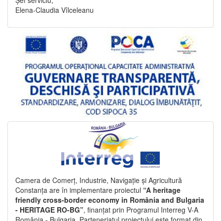
Șef serviciu,
Elena-Claudia Vîlceleanu
Camera de Comerț, Industrie, Navigație și Agricultură
Constanța are în implementare proiectul
“A heritage
friendly cross-border economy in România and Bulgaria
- HERITAGE RO-BG”
, finanțat prin Programul Interreg V-A
România - Bulgaria. Parteneriatul proiectului este format din