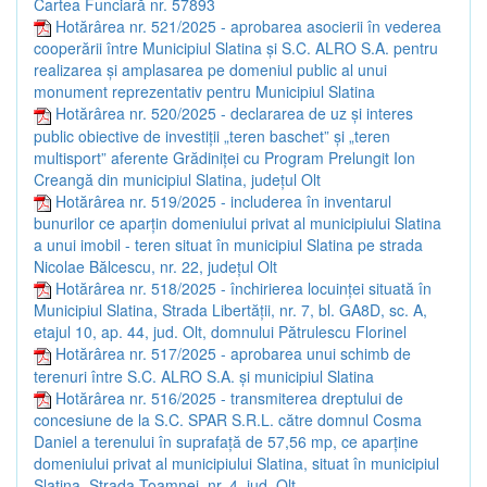
Cartea Funciară nr. 57893
Hotărârea nr. 521/2025 - aprobarea asocierii în vederea
cooperării între Municipiul Slatina și S.C. ALRO S.A. pentru
realizarea și amplasarea pe domeniul public al unui
monument reprezentativ pentru Municipiul Slatina
Hotărârea nr. 520/2025 - declararea de uz și interes
public obiective de investiții „teren baschet” și „teren
multisport” aferente Grădiniței cu Program Prelungit Ion
Creangă din municipiul Slatina, județul Olt
Hotărârea nr. 519/2025 - includerea în inventarul
bunurilor ce aparțin domeniului privat al municipiului Slatina
a unui imobil - teren situat în municipiul Slatina pe strada
Nicolae Bălcescu, nr. 22, județul Olt
Hotărârea nr. 518/2025 - închirierea locuinței situată în
Municipiul Slatina, Strada Libertății, nr. 7, bl. GA8D, sc. A,
etajul 10, ap. 44, jud. Olt, domnului Pătrulescu Florinel
Hotărârea nr. 517/2025 - aprobarea unui schimb de
terenuri între S.C. ALRO S.A. și municipiul Slatina
Hotărârea nr. 516/2025 - transmiterea dreptului de
concesiune de la S.C. SPAR S.R.L. către domnul Cosma
Daniel a terenului în suprafață de 57,56 mp, ce aparține
domeniului privat al municipiului Slatina, situat în municipiul
Slatina, Strada Toamnei, nr. 4, jud. Olt