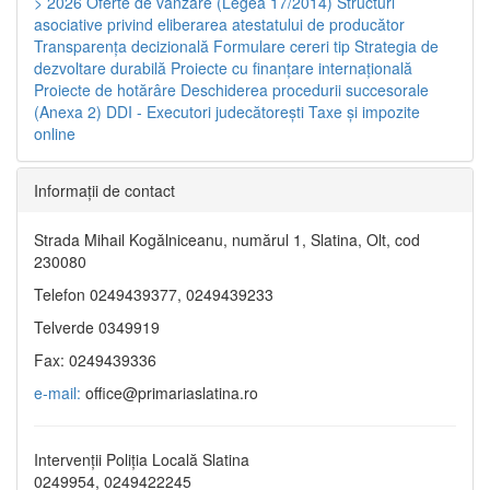
> 2026
Oferte de vânzare (Legea 17/2014)
Structuri
asociative privind eliberarea atestatului de producător
Transparenţa decizională
Formulare cereri tip
Strategia de
dezvoltare durabilă
Proiecte cu finanţare internaţională
Proiecte de hotărâre
Deschiderea procedurii succesorale
(Anexa 2)
DDI - Executori judecătorești
Taxe şi impozite
online
Informaţii de contact
Strada Mihail Kogălniceanu, numărul 1, Slatina, Olt, cod
230080
Telefon 0249439377, 0249439233
Telverde 0349919
Fax: 0249439336
e-mail:
office@primariaslatina.ro
Intervenții Poliția Locală Slatina
0249954, 0249422245