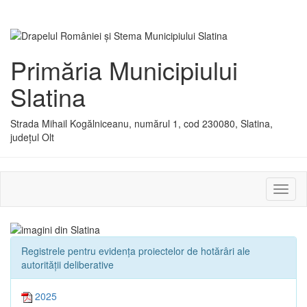
Primăria Municipiului
Slatina
Strada Mihail Kogălniceanu, numărul 1, cod 230080, Slatina,
județul Olt
Activ
sau
dezac
meniu
Registrele pentru evidența proiectelor de hotărâri ale
autorității deliberative
2025