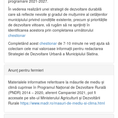
programare 2021-2027.
În vederea realizării unei strategii de dezvoltare durabilă
care să reflecte nevoile și gradul de mulțumire al cetățenilor
municipiului privind condițiile existente, precum și prioritățile
de dezvoltare viitoare, vă rugăm să ne sprijiniți în
identificarea acestora prin completarea următorului
chestionar
Completând acest
chestionar
de 7-10 minute ne veți ajuta să
colectam cele mai valoroase informații pentru redactarea
Strategiei de Dezvoltare Urbană a Municipiului Slatina.
Anunț pentru fermieri
Materialele informative referitoare la măsurile de mediu și
climă cuprinse în Programul Național de Dezvoltare Rurală
(PNDR) 2014 – 2020, aferent Campaniei 2021, pot fi
accesate pe site-ul Ministerului Agriculturii și Dezvoltării
Rurale
https://www.madr.ro/masuri-de-mediu-si-clima.html