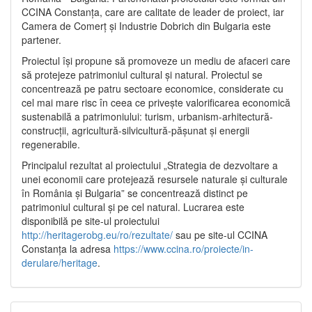
CCINA Constanța, care are calitate de leader de proiect, iar
Camera de Comerț și Industrie Dobrich din Bulgaria este
partener.
Proiectul își propune să promoveze un mediu de afaceri care
să protejeze patrimoniul cultural și natural. Proiectul se
concentrează pe patru sectoare economice, considerate cu
cel mai mare risc în ceea ce privește valorificarea economică
sustenabilă a patrimoniului: turism, urbanism-arhitectură-
construcții, agricultură-silvicultură-pășunat și energii
regenerabile.
Principalul rezultat al proiectului „Strategia de dezvoltare a
unei economii care protejează resursele naturale și culturale
în România și Bulgaria” se concentrează distinct pe
patrimoniul cultural și pe cel natural. Lucrarea este
disponibilă pe site-ul proiectului
http://heritagerobg.eu/ro/rezultate/
sau pe site-ul CCINA
Constanța la adresa
https://www.ccina.ro/proiecte/in-
derulare/heritage
.