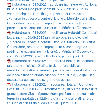
Hotărârea nr. 515/2025 - aprobare încheiere Act Adițional
nr. 2 la Acordul de parteneriat nr. 53780/28.05.2025 în
vederea obținerii finanțării și implementării proiectului
„Punerea în valoare a centrului istoric al Municipiului Slatina -
Consolidare, restaurare, împrejmuire și construcție de
patrimoniu național incinta istorică a Mănăstirii Clocociov”
Hotărârea nr. 514/2025 - modificarea Hotărârii Consiliului
Local nr. 444/30.09.2025 privind aprobarea proiectului
„Punerea în valoare a centrului istoric al Municipiului Slatina -
Consolidare, restaurare, împrejmuire și construcție de
patrimoniu național incinta istorică a Mănăstirii Clocociov”,
cod SMIS 342981 și a cheltuielilor legate de proiect
Hotărârea nr. 513/2025 - aprobarea trecerii din domeniul
privat al municipiului Slatina în domeniul public al
municipiului Slatina a terenului pe care se află realizat un loc
de joacă situat pe strada Nicolae Iorga, nr. 1A, județul Olt și
declararea acestuia de uz și interes public
Hotărârea nr. 512/2025 - revocarea Hotărârii Consiliului
Local nr. 440/30.09.2025 referitoare la „atribuirea în folosință
gratuită către Clubul Sportiv Municipal Slatina” a unui imobil
teren în suprafață de 4226 mp din municipiul Slatina, B-dul
Sf. Constantin Brâncoveanu, nr. 4E, județul Olt