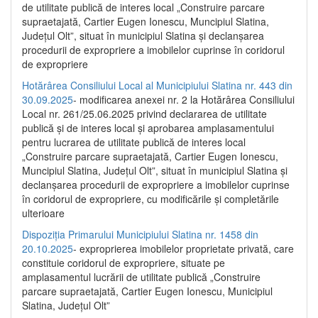
de utilitate publică de interes local „Construire parcare
supraetajată, Cartier Eugen Ionescu, Muncipiul Slatina,
Județul Olt”, situat în municipiul Slatina și declanșarea
procedurii de expropriere a imobilelor cuprinse în coridorul
de expropriere
Hotărârea Consiliului Local al Municipiului Slatina nr. 443 din
30.09.2025
- modificarea anexei nr. 2 la Hotărârea Consiliului
Local nr. 261/25.06.2025 privind declararea de utilitate
publică şi de interes local şi aprobarea amplasamentului
pentru lucrarea de utilitate publică de interes local
„Construire parcare supraetajată, Cartier Eugen Ionescu,
Muncipiul Slatina, Judeţul Olt”, situat în municipiul Slatina şi
declanşarea procedurii de expropriere a imobilelor cuprinse
în coridorul de expropriere, cu modificările şi completările
ulterioare
Dispoziția Primarului Municipiului Slatina nr. 1458 din
20.10.2025
- exproprierea imobilelor proprietate privată, care
constituie coridorul de expropriere, situate pe
amplasamentul lucrării de utilitate publică „Construire
parcare supraetajată, Cartier Eugen Ionescu, Municipiul
Slatina, Județul Olt”