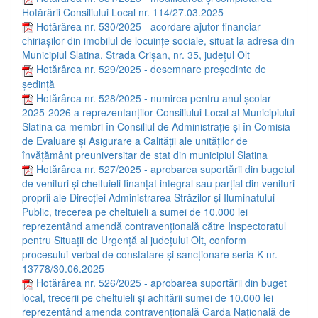
Hotărârii Consiliului Local nr. 114/27.03.2025
Hotărârea nr. 530/2025 - acordare ajutor financiar
chiriașilor din imobilul de locuințe sociale, situat la adresa din
Municipiul Slatina, Strada Crișan, nr. 35, județul Olt
Hotărârea nr. 529/2025 - desemnare președinte de
ședință
Hotărârea nr. 528/2025 - numirea pentru anul școlar
2025-2026 a reprezentanților Consiliului Local al Municipiului
Slatina ca membri în Consiliul de Administrație și în Comisia
de Evaluare și Asigurare a Calității ale unităților de
învățământ preuniversitar de stat din municipiul Slatina
Hotărârea nr. 527/2025 - aprobarea suportării din bugetul
de venituri și cheltuieli finanțat integral sau parțial din venituri
proprii ale Direcției Administrarea Străzilor și Iluminatului
Public, trecerea pe cheltuieli a sumei de 10.000 lei
reprezentând amendă contravențională către Inspectoratul
pentru Situații de Urgență al județului Olt, conform
procesului-verbal de constatare și sancționare seria K nr.
13778/30.06.2025
Hotărârea nr. 526/2025 - aprobarea suportării din buget
local, trecerii pe cheltuieli și achitării sumei de 10.000 lei
reprezentând amenda contravențională Garda Națională de