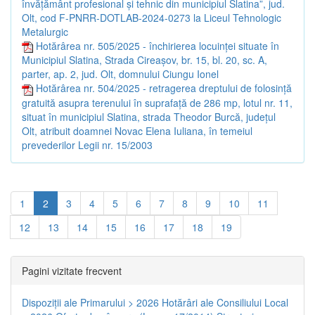
învățământ profesional și tehnic din municipiul Slatina”, jud.
Olt, cod F-PNRR-DOTLAB-2024-0273 la Liceul Tehnologic
Metalurgic
Hotărârea nr. 505/2025 - închirierea locuinței situate în
Municipiul Slatina, Strada Cireașov, br. 15, bl. 20, sc. A,
parter, ap. 2, jud. Olt, domnului Ciungu Ionel
Hotărârea nr. 504/2025 - retragerea dreptului de folosință
gratuită asupra terenului în suprafață de 286 mp, lotul nr. 11,
situat în municipiul Slatina, strada Theodor Burcă, județul
Olt, atribuit doamnei Novac Elena Iuliana, în temeiul
prevederilor Legii nr. 15/2003
1
2
3
4
5
6
7
8
9
10
11
12
13
14
15
16
17
18
19
Pagini vizitate frecvent
Dispoziţii ale Primarului > 2026
Hotărâri ale Consiliului Local