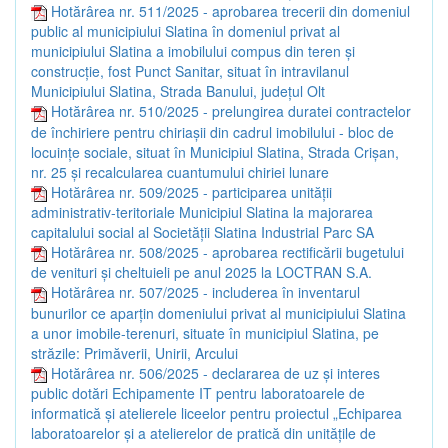
Hotărârea nr. 511/2025 - aprobarea trecerii din domeniul
public al municipiului Slatina în domeniul privat al
municipiului Slatina a imobilului compus din teren și
construcție, fost Punct Sanitar, situat în intravilanul
Municipiului Slatina, Strada Banului, județul Olt
Hotărârea nr. 510/2025 - prelungirea duratei contractelor
de închiriere pentru chiriașii din cadrul imobilului - bloc de
locuințe sociale, situat în Municipiul Slatina, Strada Crișan,
nr. 25 și recalcularea cuantumului chiriei lunare
Hotărârea nr. 509/2025 - participarea unității
administrativ-teritoriale Municipiul Slatina la majorarea
capitalului social al Societății Slatina Industrial Parc SA
Hotărârea nr. 508/2025 - aprobarea rectificării bugetului
de venituri și cheltuieli pe anul 2025 la LOCTRAN S.A.
Hotărârea nr. 507/2025 - includerea în inventarul
bunurilor ce aparțin domeniului privat al municipiului Slatina
a unor imobile-terenuri, situate în municipiul Slatina, pe
străzile: Primăverii, Unirii, Arcului
Hotărârea nr. 506/2025 - declararea de uz și interes
public dotări Echipamente IT pentru laboratoarele de
informatică și atelierele liceelor pentru proiectul „Echiparea
laboratoarelor și a atelierelor de pratică din unitățile de