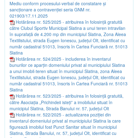
Mediu conform procesului-verbal de constatare și
sancționare a contravenției seria GNM nr.
021903/17.11.2025
Hotărârea nr. 525/2025 - atribuirea în folosință gratuită
către Clubul Sportiv Municipal Slatina a unui teren intravilan
în suprafață de 4.200 mp din municipiul Slatina, Zona Aleea
Textilistului, strada Eugen Ionescu, județul Olt, identificat cu
număr cadastral 51013, înscris în Cartea Funciară nr. 51013
Slatina
Hotărârea nr. 524/2025 - includerea în inventarul
bunurilor ce aparțin domeniului privat al municipiului Slatina
a unui imobil-teren situat în municipiul Slatina, zona Aleea
Textilistului, strada Eugen Ionescu, județul Olt, identificat cu
număr cadastral 51013, înscris în Cartea Funciară nr. 51013
Slatina
Hotărârea nr. 523/2025 - atribuirea în folosință gratuită,
către Asociația „Prichindeii isteți” a imobilului situat în
municipiul Slatina, Strada Banului nr. 57, județul Olt
Hotărârea nr. 522/2025 - actualizarea poziției din
inventarul domeniului privat al municipiului Slatina la care
figurează imobilul fost Punct Sanitar situat în municipiul
Slatina, Strada Banului, nr. 57, județul Olt, identificat cu