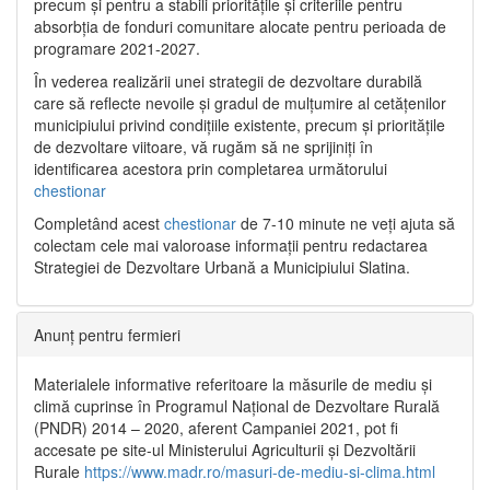
precum și pentru a stabili prioritățile și criteriile pentru
absorbția de fonduri comunitare alocate pentru perioada de
programare 2021-2027.
În vederea realizării unei strategii de dezvoltare durabilă
care să reflecte nevoile și gradul de mulțumire al cetățenilor
municipiului privind condițiile existente, precum și prioritățile
de dezvoltare viitoare, vă rugăm să ne sprijiniți în
identificarea acestora prin completarea următorului
chestionar
Completând acest
chestionar
de 7-10 minute ne veți ajuta să
colectam cele mai valoroase informații pentru redactarea
Strategiei de Dezvoltare Urbană a Municipiului Slatina.
Anunț pentru fermieri
Materialele informative referitoare la măsurile de mediu și
climă cuprinse în Programul Național de Dezvoltare Rurală
(PNDR) 2014 – 2020, aferent Campaniei 2021, pot fi
accesate pe site-ul Ministerului Agriculturii și Dezvoltării
Rurale
https://www.madr.ro/masuri-de-mediu-si-clima.html