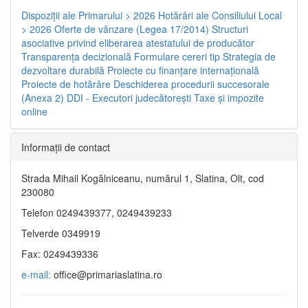
Dispoziţii ale Primarului > 2026
Hotărâri ale Consiliului Local
> 2026
Oferte de vânzare (Legea 17/2014)
Structuri
asociative privind eliberarea atestatului de producător
Transparenţa decizională
Formulare cereri tip
Strategia de
dezvoltare durabilă
Proiecte cu finanţare internaţională
Proiecte de hotărâre
Deschiderea procedurii succesorale
(Anexa 2)
DDI - Executori judecătorești
Taxe şi impozite
online
Informaţii de contact
Strada Mihail Kogălniceanu, numărul 1, Slatina, Olt, cod
230080
Telefon 0249439377, 0249439233
Telverde 0349919
Fax: 0249439336
e-mail:
office@primariaslatina.ro