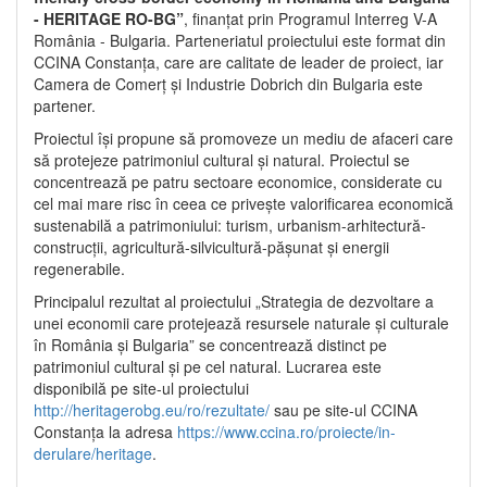
- HERITAGE RO-BG”
, finanțat prin Programul Interreg V-A
România - Bulgaria. Parteneriatul proiectului este format din
CCINA Constanța, care are calitate de leader de proiect, iar
Camera de Comerț și Industrie Dobrich din Bulgaria este
partener.
Proiectul își propune să promoveze un mediu de afaceri care
să protejeze patrimoniul cultural și natural. Proiectul se
concentrează pe patru sectoare economice, considerate cu
cel mai mare risc în ceea ce privește valorificarea economică
sustenabilă a patrimoniului: turism, urbanism-arhitectură-
construcții, agricultură-silvicultură-pășunat și energii
regenerabile.
Principalul rezultat al proiectului „Strategia de dezvoltare a
unei economii care protejează resursele naturale și culturale
în România și Bulgaria” se concentrează distinct pe
patrimoniul cultural și pe cel natural. Lucrarea este
disponibilă pe site-ul proiectului
http://heritagerobg.eu/ro/rezultate/
sau pe site-ul CCINA
Constanța la adresa
https://www.ccina.ro/proiecte/in-
derulare/heritage
.