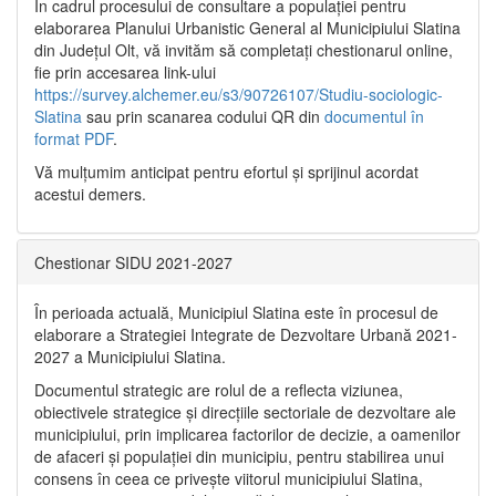
În cadrul procesului de consultare a populaţiei pentru
elaborarea Planului Urbanistic General al Municipiului Slatina
din Județul Olt, vă invităm să completați chestionarul online,
fie prin accesarea link-ului
https://survey.alchemer.eu/s3/90726107/Studiu-sociologic-
Slatina
sau prin scanarea codului QR din
documentul în
format PDF
.
Vă mulţumim anticipat pentru efortul şi sprijinul acordat
acestui demers.
Chestionar SIDU 2021-2027
În perioada actuală, Municipiul Slatina este în procesul de
elaborare a Strategiei Integrate de Dezvoltare Urbană 2021‐
2027 a Municipiului Slatina.
Documentul strategic are rolul de a reflecta viziunea,
obiectivele strategice și direcțiile sectoriale de dezvoltare ale
municipiului, prin implicarea factorilor de decizie, a oamenilor
de afaceri și populației din municipiu, pentru stabilirea unui
consens în ceea ce privește viitorul municipiului Slatina,