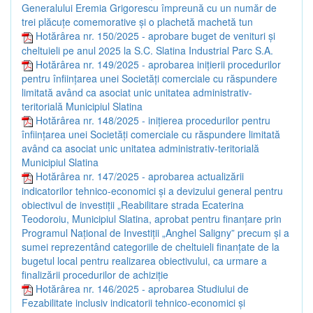
Generalului Eremia Grigorescu împreună cu un număr de
trei plăcuțe comemorative și o plachetă machetă tun
Hotărârea nr. 150/2025 - aprobare buget de venituri și
cheltuieli pe anul 2025 la S.C. Slatina Industrial Parc S.A.
Hotărârea nr. 149/2025 - aprobarea inițierii procedurilor
pentru înființarea unei Societăți comerciale cu răspundere
limitată având ca asociat unic unitatea administrativ-
teritorială Municipiul Slatina
Hotărârea nr. 148/2025 - inițierea procedurilor pentru
înființarea unei Societăți comerciale cu răspundere limitată
având ca asociat unic unitatea administrativ-teritorială
Municipiul Slatina
Hotărârea nr. 147/2025 - aprobarea actualizării
indicatorilor tehnico-economici și a devizului general pentru
obiectivul de investiții „Reabilitare strada Ecaterina
Teodoroiu, Municipiul Slatina, aprobat pentru finanțare prin
Programul Național de Investiții „Anghel Saligny” precum și a
sumei reprezentând categoriile de cheltuieli finanțate de la
bugetul local pentru realizarea obiectivului, ca urmare a
finalizării procedurilor de achiziție
Hotărârea nr. 146/2025 - aprobarea Studiului de
Fezabilitate inclusiv indicatorii tehnico-economici și