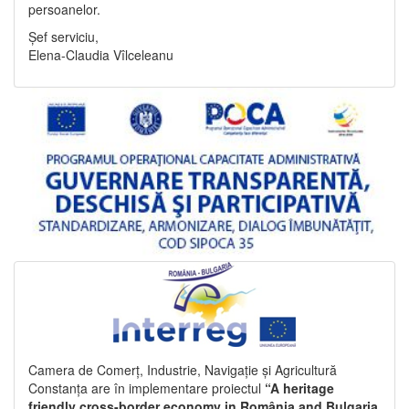
persoanelor.
Șef serviciu,
Elena-Claudia Vîlceleanu
Camera de Comerț, Industrie, Navigație și Agricultură
Constanța are în implementare proiectul
“A heritage
friendly cross-border economy in România and Bulgaria