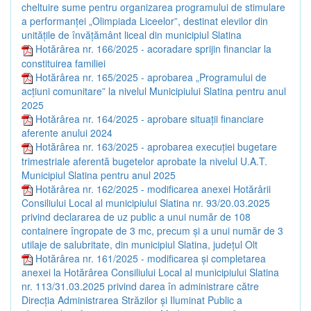
cheltuire sume pentru organizarea programului de stimulare
a performanței „Olimpiada Liceelor”, destinat elevilor din
unitățile de învățământ liceal din municipiul Slatina
Hotărârea nr. 166/2025 - acoradare sprijin financiar la
constituirea familiei
Hotărârea nr. 165/2025 - aprobarea „Programului de
acțiuni comunitare” la nivelul Municipiului Slatina pentru anul
2025
Hotărârea nr. 164/2025 - aprobare situații financiare
aferente anului 2024
Hotărârea nr. 163/2025 - aprobarea execuției bugetare
trimestriale aferentă bugetelor aprobate la nivelul U.A.T.
Municipiul Slatina pentru anul 2025
Hotărârea nr. 162/2025 - modificarea anexei Hotărârii
Consiliului Local al municipiului Slatina nr. 93/20.03.2025
privind declararea de uz public a unui număr de 108
containere îngropate de 3 mc, precum și a unui număr de 3
utilaje de salubritate, din municipiul Slatina, județul Olt
Hotărârea nr. 161/2025 - modificarea și completarea
anexei la Hotărârea Consiliului Local al municipiului Slatina
nr. 113/31.03.2025 privind darea în administrare către
Direcția Administrarea Străzilor și Iluminat Public a