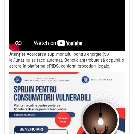
Atenție!
Acordarea suplimentului pentru energie (50
lei/lună) nu se face automat. Beneficiarii trebuie să depună o
cerere în platforma ePIDS, conform procedurii legale.