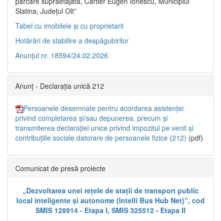
parcare supraetajată, Cartier Eugen Ionescu, Municipiul
Slatina, Județul Olt”
Tabel cu imobilele și cu proprietarii
Hotărâri de stabilire a despăgubirilor
Anunțul nr. 18594/24.02.2026
Anunț - Declarația unică 212
Persoanele desemnate pentru acordarea asistenței
privind completarea și/sau depunerea, precum și
transmiterea declarației unice privind impozitul pe venit și
contribuțiile sociale datorare de persoanele fizice (212)
(pdf)
Comunicat de presă proiecte
„Dezvoltarea unei rețele de stații de transport public
local inteligente și autonome (Intelli Bus Hub Net)”, cod
SMIS 128914 - Etapa I, SMIS 325512 - Etapa II