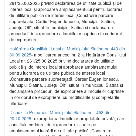
261/25.06.2025 privind declararea de utilitate publică și de
interes local și aprobarea amplasamentului pentru lucrarea
de utilitate publică de interes local „Construire parcare
supraetajată, Cartier Eugen Ionescu, Muncipiul Slatina,
Județul Olt”, situat în municipiul Slatina și declanșarea
procedurii de expropriere a imobilelor cuprinse în coridorul
de expropriere
Hotărârea Consiliului Local al Municipiului Slatina nr. 443 din
30.09.2025
- modificarea anexei nr. 2 la Hotărârea Consiliului
Local nr. 261/25.06.2025 privind declararea de utilitate
publică şi de interes local şi aprobarea amplasamentului
pentru lucrarea de utilitate publică de interes local
„Construire parcare supraetajată, Cartier Eugen Ionescu,
Muncipiul Slatina, Judeţul Olt”, situat în municipiul Slatina şi
declanşarea procedurii de expropriere a imobilelor cuprinse
în coridorul de expropriere, cu modificările şi completările
ulterioare
Dispoziția Primarului Municipiului Slatina nr. 1458 din
20.10.2025
- exproprierea imobilelor proprietate privată, care
constituie coridorul de expropriere, situate pe
amplasamentul lucrării de utilitate publică „Construire