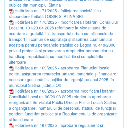
publice din municipiul Slatina
Hotărârea nr. 171/2025 - înființarea societății cu
răspundere limitată LOISIR SLATINA SRL
Hotărârea nr. 170/2025 - modificarea Hotărârii Consiliului
Local nr. 131/29.04.2025 referitoare la Modalitatea de
acordare a gratuității la transportul urban cu mijloacele de
transport în comun de suprafață și stabilirea cuantumului
acesteia pentru persoanele stabilite de Legea nr. 448/2006
privind protecția și promovarea drepturilor persoanelor cu
handicap, republicată, cu modificările și completările
ulterioare
Hotărârea nr. 169/2025 - aprobarea Planurilor locale
pentru asigurarea resurselor umane, materiale și financiare
necesare gestionării situațiilor de urgență pe anul 2025, în
municipiul Slatina, județul Olt
Hotărârea nr. 168/2025 - aprobarea modificării Hotărârii
Consiliului Local nr. 90/20.03.2025 referitor la aprobarea
reorganizării Serviciului Public Direcția Poliția Locală Slatina,
a organigramei, numărului de personal, statului de funcții și
ponderii funcțiilor publice și a Regulamentului de organizare
și funcționare
Hotărârea nr. 167/2025 - aprobare regulament și