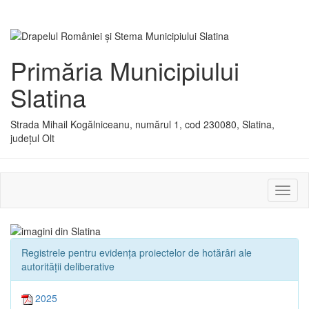
Primăria Municipiului
Slatina
Strada Mihail Kogălniceanu, numărul 1, cod 230080, Slatina,
județul Olt
Activ
sau
dezac
meniu
Registrele pentru evidența proiectelor de hotărâri ale
autorității deliberative
2025