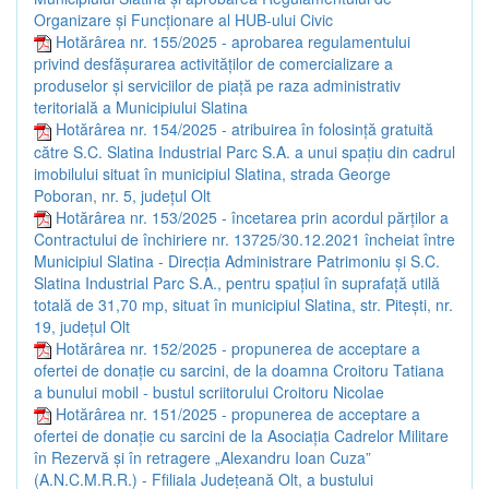
Organizare și Funcționare al HUB-ului Civic
Hotărârea nr. 155/2025 - aprobarea regulamentului
privind desfășurarea activităților de comercializare a
produselor și serviciilor de piață pe raza administrativ
teritorială a Municipiului Slatina
Hotărârea nr. 154/2025 - atribuirea în folosință gratuită
către S.C. Slatina Industrial Parc S.A. a unui spațiu din cadrul
imobilului situat în municipiul Slatina, strada George
Poboran, nr. 5, județul Olt
Hotărârea nr. 153/2025 - încetarea prin acordul părților a
Contractului de închiriere nr. 13725/30.12.2021 încheiat între
Municipiul Slatina - Direcția Administrare Patrimoniu și S.C.
Slatina Industrial Parc S.A., pentru spațiul în suprafață utilă
totală de 31,70 mp, situat în municipiul Slatina, str. Pitești, nr.
19, județul Olt
Hotărârea nr. 152/2025 - propunerea de acceptare a
ofertei de donație cu sarcini, de la doamna Croitoru Tatiana
a bunului mobil - bustul scriitorului Croitoru Nicolae
Hotărârea nr. 151/2025 - propunerea de acceptare a
ofertei de donație cu sarcini de la Asociația Cadrelor Militare
în Rezervă și în retragere „Alexandru Ioan Cuza”
(A.N.C.M.R.R.) - Ffiliala Județeană Olt, a bustului