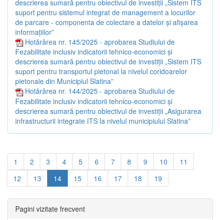
descrierea sumară pentru obiectivul de investiții „Sistem ITS
suport pentru sistemul integrat de management a locurilor
de parcare - componenta de colectare a datelor și afișarea
informațiilor”
Hotărârea nr. 145/2025 - aprobarea Studiului de
Fezabilitate inclusiv indicatorii tehnico-economici și
descrierea sumară pentru obiectivul de investiții „Sistem ITS
suport pentru transportul pietonal la nivelul coridoarelor
pietonale din Municipiul Slatina”
Hotărârea nr. 144/2025 - aprobarea Studiului de
Fezabilitate inclusiv indicatorii tehnico-economici și
descrierea sumară pentru obiectivul de investiții „Asigurarea
infrastructurii integrate ITS la nivelul municipiului Slatina”
1
2
3
4
5
6
7
8
9
10
11
12
13
14
15
16
17
18
19
Pagini vizitate frecvent