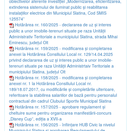
obiectivelor aferente investiției „Modernizarea, eficientizarea,
extinderea sistemului de iluminat public și reabilitarea
instalațiilor electrice din Municipiul Slatina, Cod SMIS
125574”
Hotărârea nr. 160/2025 - declararea de uz și interes
public a unor imobile-terenuri situate pe raza Unității
Administrativ Teritoriale a municipiului Slatina, strada Mihai
Eminescu, județul Olt
Hotărârea nr. 159/2025 - modificarea și completarea
anexei la Hotărârea Consiliului Local nr. 129/14.04.2025
privind declararea de uz și interes public a unor imobile-
terenuri situate pe raza Unității Administrtaiv Teritoriale a
municipiului Slatina, județul Olt
Hotărârea nr. 158/2025 - modificarea și completarea
anexei nr. 1 la Hotărârea Consiliului Local nr.
189/18.07.2017, cu modificările și completările ulterioare,
referitoare la stabilirea salariilor de bază pentru personalul
contractual din cadrul Clubului Sportiv Municipal Slatina
Hotărârea nr. 157/2025 - aprobare regulament și
cheltuire sume pentru organizarea manifestării-concurs
„Disney Cup”, ediția a XVII-a
Hotărârea nr. 156/2025 - înființare HUB Civic la nivelul
Municipiului Slatina și aprobarea Regulamentului de