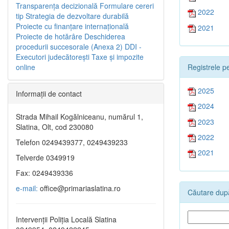
Transparenţa decizională
Formulare cereri
2022
tip
Strategia de dezvoltare durabilă
Proiecte cu finanţare internaţională
2021
Proiecte de hotărâre
Deschiderea
procedurii succesorale (Anexa 2)
DDI -
Executori judecătorești
Taxe şi impozite
Registrele pe
online
2025
Informaţii de contact
2024
Strada Mihail Kogălniceanu, numărul 1,
2023
Slatina, Olt, cod 230080
2022
Telefon 0249439377, 0249439233
2021
Telverde 0349919
Fax: 0249439336
e-mail:
office@primariaslatina.ro
Căutare după
Intervenții Poliția Locală Slatina