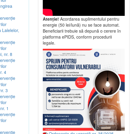
ilor
ungirea
ervenție
Atenție!
Acordarea suplimentului pentru
ilor
energie (50 lei/lună) nu se face automat.
 Lalelelor,
Beneficiarii trebuie să depună o cerere în
platforma ePIDS, conform procedurii
ervenție
legale.
ilor
, nr. 8
ervenție
ilor
r. 4
ervenție
ilor
nr. 3
ervenție
ilor
nr. 1
ervenție
ilor
1
ervenție
Ordonanța de urgență nr. 35/2025