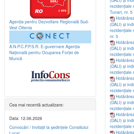
(DALI) și ind
rezidențiale 
Tunari, nr. 5
Hotărârea
Agenția pentru Dezvoltare Regională Sud-
(DALI) și ind
Vest Oltenia
rezidențiale 
nr. 5
Hotărârea
A.N.P.C.P.P.S.R.
E-guvernare
Agenția
(DALI) și ind
Națională pentru Ocuparea Forței de
rezidențiale 
Muncă
Hotărârea
(DALI) și ind
rezidențiale 
Hotărârea
(DALI) și ind
rezidențiale 
Hotărârea
(DALI) și ind
Cea mai recentă actualizare:
rezidențiale 
Hotărârea
Data: 12.06.2026
(DALI) și ind
rezidențiale 
Convocări / Invitaţii la şedinţele Consiliului
Hotărârea
Local