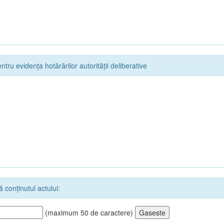
ntru evidența hotărârilor autorității deliberative
 conținutul actului:
(maximum 50 de caractere)