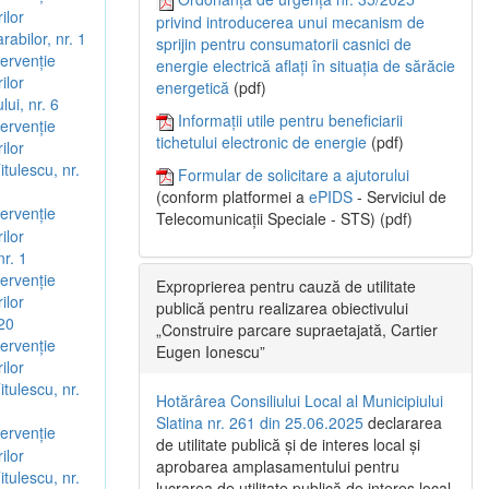
ilor
privind introducerea unui mecanism de
rabilor, nr. 1
sprijin pentru consumatorii casnici de
ervenție
energie electrică aflați în situația de sărăcie
ilor
energetică
(pdf)
lui, nr. 6
Informații utile pentru beneficiarii
ervenție
tichetului electronic de energie
(pdf)
ilor
itulescu, nr.
Formular de solicitare a ajutorului
(conform platformei a
ePIDS
- Serviciul de
ervenție
Telecomunicații Speciale - STS) (pdf)
ilor
nr. 1
ervenție
Exproprierea pentru cauză de utilitate
ilor
publică pentru realizarea obiectivului
 20
„Construire parcare supraetajată, Cartier
ervenție
Eugen Ionescu”
ilor
itulescu, nr.
Hotărârea Consiliului Local al Municipiului
Slatina nr. 261 din 25.06.2025
declararea
ervenție
de utilitate publică și de interes local și
ilor
aprobarea amplasamentului pentru
itulescu, nr.
lucrarea de utilitate publică de interes local