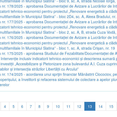
multifamiliale în Municipiul Slatina” - bloc 9, sc. A, strada Nicolae Iorga, 
 nr. 178/2025 - aprobarea Documentației de Avizare a Lucrărilor de Int
icatorii tehnico-economici pentru proiectul „Renovare energetică a clădir
multifamiliale în Municipiul Slatina” - bloc 2D4, sc. A, Aleea Bradului, nr.
 nr. 177/2025 - aprobarea Documentației de Avizare a Lucrărilor de Int
icatorii tehnico-economici pentru proiectul „Renovare energetică a clădir
multifamiliale în Municipiul Slatina” - bloc 2, sc. A, B, strada Cuza Vodă, 
 nr. 176/2025 - aprobarea Documentației de Avizare a Lucrărilor de Int
icatorii tehnico-economici pentru proiectul „Renovare energetică a clădir
multifamiliale în Municipiul Slatina” - bloc 1, sc. A, strada Crișan, nr. 19
 nr. 175/2025 - aprobarea Studiului de Fezabilitate/Documentației de A
 Intervenție inclusiv indicatorii tehnico-economici și descrierea sumară
 investiții „Accesibilizare și Pietonizare zona bulevardul A.I. Cuza cuprin
bilor și intersecția străzilor Libertății cu Arcului”
 nr. 174/2025 - acordarea unui sprijin financiar Mănăstirii Clocociov, p
perișului, a învelitorii și refacerea sistemului de colectare a apelor pluv
ierelor
4
5
6
7
8
9
10
11
12
13
14
15