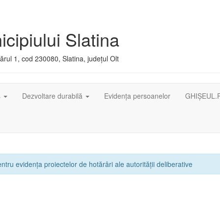
cipiului Slatina
rul 1, cod 230080, Slatina, județul Olt
ș
Dezvoltare durabilă
Evidența persoanelor
GHIȘEUL.
ntru evidența proiectelor de hotărâri ale autorității deliberative