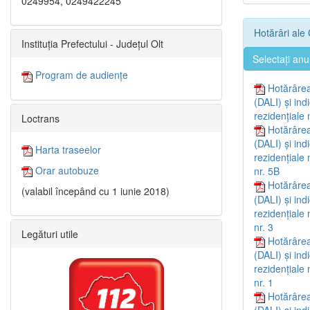
0249954, 0249422245
Hotărâri ale 
Instituția Prefectului - Județul Olt
Selectați anu
Program de audiențe
Hotărârea
(DALI) și ind
rezidențiale 
Loctrans
Hotărârea
(DALI) și ind
Harta traseelor
rezidențiale 
Orar autobuze
nr. 5B
Hotărârea
(valabil începând cu 1 iunie 2018)
(DALI) și ind
rezidențiale 
nr. 3
Legături utile
Hotărârea
(DALI) și ind
rezidențiale 
nr. 1
Hotărârea