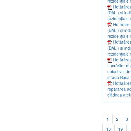
rezidențiale 
Hotărârea
(DALI) și ind
rezidențiale 
Hotărârea
(DALI) și ind
rezidențiale 
Hotărârea
(DALI) și ind
rezidențiale 
Hotărârea
Lucrărilor de
obiectivul de
strada Basara
Hotărârea
repararea aco
clădirea atel
1
2
3
18
19