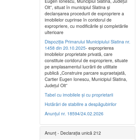
Eugen Ionescu, Muncipiul Slatina, Judeţul
Olt”, situat în municipiul Slatina şi
declanşarea procedurii de expropriere a
imobilelor cuprinse în coridorul de
expropriere, cu modificările şi completările
ulterioare
Dispoziția Primarului Municipiului Slatina nr.
1458 din 20.10.2025
- exproprierea
imobilelor proprietate privată, care
constituie coridorul de expropriere, situate
pe amplasamentul lucrării de utilitate
publică „Construire parcare supraetajată,
Cartier Eugen Ionescu, Municipiul Slatina,
Județul Olt”
Tabel cu imobilele și cu proprietarii
Hotărâri de stabilire a despăgubirilor
Anunțul nr. 18594/24.02.2026
Anunț - Declarația unică 212