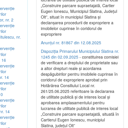
„Construire parcare supraetajată, Cartier
ervenție
Eugen Ionescu, Municipiul Slatina, Județul
ilor
Olt”, situat în municipiul Slatina și
r, nr. 2
declanșarea procedurii de expropriere a
ervenție
imobilelor cuprinse în coridorul de
ilor
expropriere
itulescu, nr.
Anunțul nr. 81867 din 12.08.2025
ervenție
Dispoziția Primarului Municipiului Slatina nr.
ilor
1245 din 02.09.2025
- constituirea comisiei
. 16
de verificare a dreptului de proprietate sau
ervenție
a altor drepturi reale și acordarea
ilor
despăgubirilor pentru imobilele cuprinse în
nr. 14
coridorul de expropriere aprobat prin
ervenție
Hotărârea Consiliului Local nr.
ilor
261/25.06.2025 referitoare la declararea
10
de utilitate publică și de interes local și
ervenție
aprobarea amplasamentului pentru
ilor
lucrarea de utilitate publică de interes local
nr. 14
„Construire parcare supraetajată, situată în
ervenție
Cartierul Eugen Ionescu, municipiul
ilor
Slatina, județul Olt”