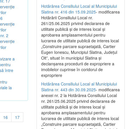
nr. 17
Hotărârea Consiliului Local al Municipiului
ervenție
Slatina nr. 416 din 15.09.2025
- modificarea
ilor
Hotărârii Consiliului Local nr.
 6
261/25.06.2025 privind declararea de
ervenție
utilitate publică și de interes local și
ilor
aprobarea amplasamentului pentru
nr. 2
lucrarea de utilitate publică de interes local
ervenție
„Construire parcare supraetajată, Cartier
ilor
Eugen Ionescu, Muncipiul Slatina, Județul
Olt”, situat în municipiul Slatina și
vizare a
declanșarea procedurii de expropriere a
 pentru
imobilelor cuprinse în coridorul de
să între
expropriere
entru
Hotărârea Consiliului Local al Municipiului
iale la
Slatina nr. 443 din 30.09.2025
- modificarea
anexei nr. 2 la Hotărârea Consiliului Local
nr. 261/25.06.2025 privind declararea de
utilitate publică şi de interes local şi
aprobarea amplasamentului pentru
16
17
lucrarea de utilitate publică de interes local
„Construire parcare supraetajată, Cartier