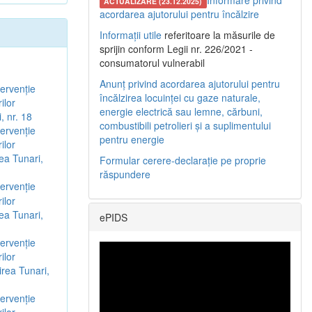
Informare privind
ACTUALIZARE (23.12.2025)
acordarea ajutorului pentru încălzire
Informații utile
referitoare la măsurile de
sprijin conform Legii nr. 226/2021 -
consumatorul vulnerabil
Anunț privind acordarea ajutorului pentru
ervenție
încălzirea locuinței cu gaze naturale,
ilor
energie electrică sau lemne, cărbuni,
, nr. 18
combustibili petrolieri și a suplimentului
ervenție
pentru energie
ilor
rea Tunari,
Formular cerere-declarație pe proprie
răspundere
ervenție
ilor
rea Tunari,
ePIDS
ervenție
ilor
irea Tunari,
ervenție