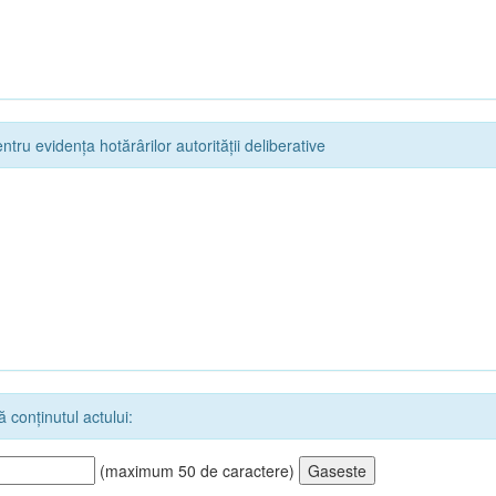
ntru evidența hotărârilor autorității deliberative
 conținutul actului:
(maximum 50 de caractere)