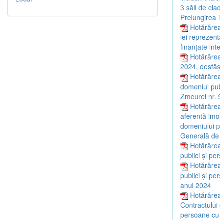
3 săli de cla
Prelungirea T
Hotărârea
lei reprezent
finanțate int
Hotărârea
2024, desfăș
Hotărârea 
domeniul publ
Zmeurei nr. 
Hotărârea 
aferentă imob
domeniului pu
Generală de A
Hotărârea
publici și pe
Hotărârea
publici și pe
anul 2024
Hotărârea
Contractului 
persoane cu 