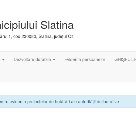
cipiului Slatina
rul 1, cod 230080, Slatina, județul Olt
ș
Dezvoltare durabilă
Evidența persoanelor
GHIȘEUL.
ntru evidența proiectelor de hotărâri ale autorității deliberative