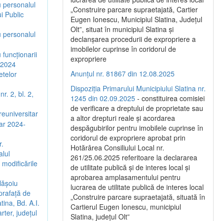
u personalul
„Construire parcare supraetajată, Cartier
ui Public
Eugen Ionescu, Municipiul Slatina, Județul
Olt”, situat în municipiul Slatina și
u personalul
declanșarea procedurii de expropriere a
imobilelor cuprinse în coridorul de
funcționarii
expropriere
l 2024
Anunțul nr. 81867 din 12.08.2025
etelor
Dispoziția Primarului Municipiului Slatina nr.
r. 2, bl. 2,
1245 din 02.09.2025
- constituirea comisiei
de verificare a dreptului de proprietate sau
reuniversitar
a altor drepturi reale și acordarea
lar 2024-
despăgubirilor pentru imobilele cuprinse în
coridorul de expropriere aprobat prin
r.
Hotărârea Consiliului Local nr.
alul
261/25.06.2025 referitoare la declararea
 modificările
de utilitate publică și de interes local și
aprobarea amplasamentului pentru
lășoiu
lucrarea de utilitate publică de interes local
prafață de
„Construire parcare supraetajată, situată în
tina, Bd. A.I.
Cartierul Eugen Ionescu, municipiul
rter, județul
Slatina, județul Olt”