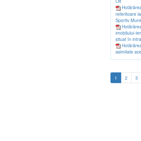
Olt
Hotărârea
referitoare l
Sportiv Munic
Hotărârea
imobilului-te
situat în int
Hotărârea 
asimilate ac
1
2
3