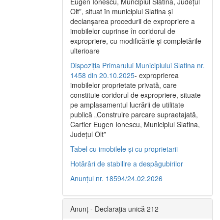
Eugen Ionescu, Muncipiul Slatina, Judeţul
Olt”, situat în municipiul Slatina şi
declanşarea procedurii de expropriere a
imobilelor cuprinse în coridorul de
expropriere, cu modificările şi completările
ulterioare
Dispoziția Primarului Municipiului Slatina nr.
1458 din 20.10.2025
- exproprierea
imobilelor proprietate privată, care
constituie coridorul de expropriere, situate
pe amplasamentul lucrării de utilitate
publică „Construire parcare supraetajată,
Cartier Eugen Ionescu, Municipiul Slatina,
Județul Olt”
Tabel cu imobilele și cu proprietarii
Hotărâri de stabilire a despăgubirilor
Anunțul nr. 18594/24.02.2026
Anunț - Declarația unică 212