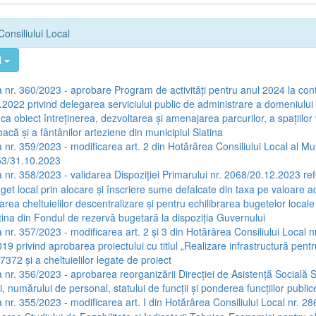
Consiliului Local
l
 nr. 360/2023 - aprobare Program de activități pentru anul 2024 la cont
2022 privind delegarea serviciului public de administrare a domeniului 
ca obiect întreținerea, dezvoltarea și amenajarea parcurilor, a spațiilor 
joacă și a fântânilor arteziene din municipiul Slatina
 nr. 359/2023 - modificarea art. 2 din Hotărârea Consiliului Local al Mun
253/31.10.2023
 nr. 358/2023 - validarea Dispoziției Primarului nr. 2068/20.12.2023 ref
uget local prin alocare și înscriere sume defalcate din taxa pe valoare 
area cheltuielilor descentralizare și pentru echilibrarea bugetelor locale
tina din Fondul de rezervă bugetară la dispoziția Guvernului
 nr. 357/2023 - modificarea art. 2 și 3 din Hotărârea Consiliului Local nr
9 privind aprobarea proiectului cu titlul „Realizare infrastructură pentru
72 și a cheltuielilor legate de proiect
 nr. 356/2023 - aprobarea reorganizării Direcției de Asistență Socială S
 numărului de personal, statului de funcții și ponderea funcțiilor public
 nr. 355/2023 - modificarea art. I din Hotărârea Consiliului Local nr. 2