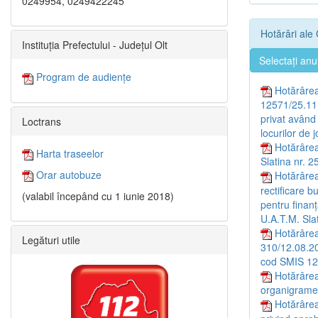
0249954, 0249422245
Hotărâri ale 
Instituția Prefectului - Județul Olt
Selectați anu
Program de audiențe
Hotărârea
12571/25.11.
privat având 
Loctrans
locurilor de 
Hotărârea
Harta traseelor
Slatina nr. 
Orar autobuze
Hotărârea
rectificare b
(valabil începând cu 1 iunie 2018)
pentru finanț
U.A.T.M. Sla
Hotărârea
Legături utile
310/12.08.201
cod SMIS 1273
Hotărârea
organigramei,
Hotărârea