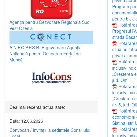
privind aprob
Program pentr
documentație 
pentru bicic
Agenția pentru Dezvoltare Regională Sud-
Hotărârea 
Vest Oltenia
Progresul IV,
strada Basar
Hotărârea 
A.N.P.C.P.P.S.R.
E-guvernare
Agenția
situat în int
Națională pentru Ocuparea Forței de
privat al mun
Muncă
Hotărârea
inclusiv indi
„Creșterea ef
jud. Olt”
Hotărârea
inclusiv indi
„Creșterea ef
nr. 5, jud. Olt
Cea mai recentă actualizare:
Hotărârea 
economic și 
Data: 12.06.2026
Slatina, str. U
Hotărârea
Convocări / Invitaţii la şedinţele Consiliului
inclusiv indi
Local