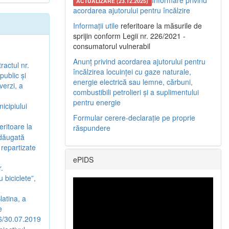
Informare privind
ACTUALIZARE (23.12.2025)
acordarea ajutorului pentru încălzire
Informații utile
referitoare la măsurile de
sprijin conform Legii nr. 226/2021 -
consumatorul vulnerabil
Anunț privind acordarea ajutorului pentru
ractul nr.
încălzirea locuinței cu gaze naturale,
public și
energie electrică sau lemne, cărbuni,
verzi, a
combustibili petrolieri și a suplimentului
pentru energie
icipiului
Formular cerere-declarație pe proprie
eritoare la
răspundere
adăugată
 repartizate
ePIDS
.
 biciclete”,
latina, a
e
86/30.07.2019