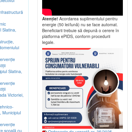
iectivul
e
nfrastructură
Atenție!
Acordarea suplimentului pentru
rmic
energie (50 lei/lună) nu se face automat.
l Slatina,
Beneficiarii trebuie să depună o cerere în
platforma ePIDS, conform procedurii
trucție,
legale.
 domeniului
ervenție
iții
piul Slatina,
ervenție
iții
ada Victoriei,
tehnico-
, Municipiul
ervenție
ere școală cu
Ordonanța de urgență nr. 35/2025