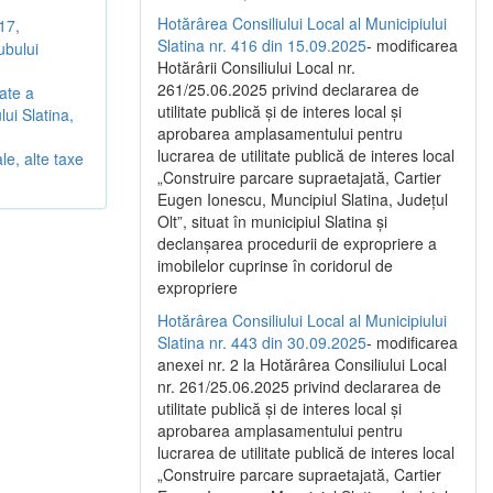
Hotărârea Consiliului Local al Municipiului
17,
Slatina nr. 416 din 15.09.2025
- modificarea
ubului
Hotărârii Consiliului Local nr.
261/25.06.2025 privind declararea de
ate a
utilitate publică și de interes local și
ui Slatina,
aprobarea amplasamentului pentru
lucrarea de utilitate publică de interes local
le, alte taxe
„Construire parcare supraetajată, Cartier
Eugen Ionescu, Muncipiul Slatina, Județul
Olt”, situat în municipiul Slatina și
declanșarea procedurii de expropriere a
imobilelor cuprinse în coridorul de
expropriere
Hotărârea Consiliului Local al Municipiului
Slatina nr. 443 din 30.09.2025
- modificarea
anexei nr. 2 la Hotărârea Consiliului Local
nr. 261/25.06.2025 privind declararea de
utilitate publică şi de interes local şi
aprobarea amplasamentului pentru
lucrarea de utilitate publică de interes local
„Construire parcare supraetajată, Cartier