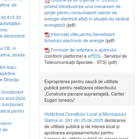
tina, str.
privind introducerea unui mecanism de
sprijin pentru consumatorii casnici de
e 46.815,33
energie electrică aflați în situația de sărăcie
ctivităților
energetică
(pdf)
moniu
Informații utile pentru beneficiarii
rie-decembrie
tichetului electronic de energie
(pdf)
i Olt, în
Formular de solicitare a ajutorului
latina, strada
(conform platformei a
ePIDS
- Serviciul de
Telecomunicații Speciale - STS) (pdf)
rii-liceu,
 aparține
e Direcția
Exproprierea pentru cauză de utilitate
publică pentru realizarea obiectivului
funcționarii
„Construire parcare supraetajată, Cartier
ntru anul 2024
Eugen Ionescu”
funcționarii
latina pentru
Hotărârea Consiliului Local al Municipiului
Slatina nr. 261 din 25.06.2025
declararea
onform
de utilitate publică și de interes local și
l de
aprobarea amplasamentului pentru
lucrarea de utilitate publică de interes local