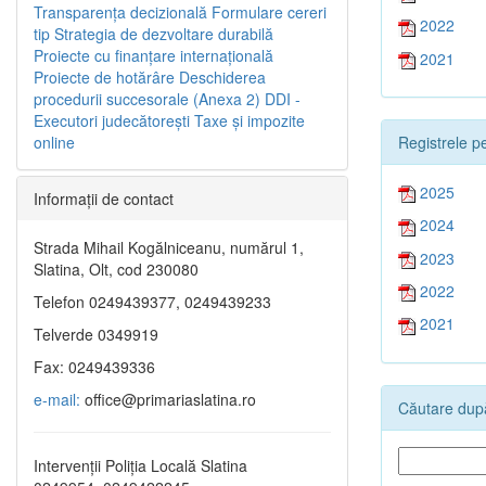
Transparenţa decizională
Formulare cereri
2022
tip
Strategia de dezvoltare durabilă
Proiecte cu finanţare internaţională
2021
Proiecte de hotărâre
Deschiderea
procedurii succesorale (Anexa 2)
DDI -
Executori judecătorești
Taxe şi impozite
Registrele pe
online
2025
Informaţii de contact
2024
Strada Mihail Kogălniceanu, numărul 1,
2023
Slatina, Olt, cod 230080
2022
Telefon 0249439377, 0249439233
2021
Telverde 0349919
Fax: 0249439336
e-mail:
office@primariaslatina.ro
Căutare după
Intervenții Poliția Locală Slatina