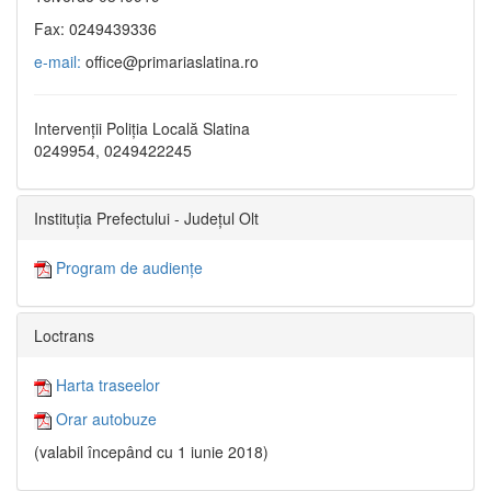
Fax: 0249439336
e-mail:
office@primariaslatina.ro
Intervenții Poliția Locală Slatina
0249954, 0249422245
Instituția Prefectului - Județul Olt
Program de audiențe
Loctrans
Harta traseelor
Orar autobuze
(valabil începând cu 1 iunie 2018)