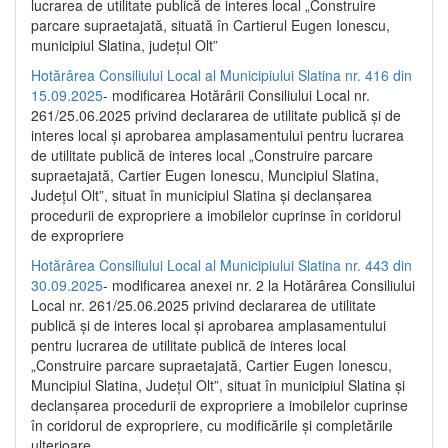
lucrarea de utilitate publică de interes local „Construire
parcare supraetajată, situată în Cartierul Eugen Ionescu,
municipiul Slatina, județul Olt”
Hotărârea Consiliului Local al Municipiului Slatina nr. 416 din
15.09.2025
- modificarea Hotărârii Consiliului Local nr.
261/25.06.2025 privind declararea de utilitate publică și de
interes local și aprobarea amplasamentului pentru lucrarea
de utilitate publică de interes local „Construire parcare
supraetajată, Cartier Eugen Ionescu, Muncipiul Slatina,
Județul Olt”, situat în municipiul Slatina și declanșarea
procedurii de expropriere a imobilelor cuprinse în coridorul
de expropriere
Hotărârea Consiliului Local al Municipiului Slatina nr. 443 din
30.09.2025
- modificarea anexei nr. 2 la Hotărârea Consiliului
Local nr. 261/25.06.2025 privind declararea de utilitate
publică şi de interes local şi aprobarea amplasamentului
pentru lucrarea de utilitate publică de interes local
„Construire parcare supraetajată, Cartier Eugen Ionescu,
Muncipiul Slatina, Judeţul Olt”, situat în municipiul Slatina şi
declanşarea procedurii de expropriere a imobilelor cuprinse
în coridorul de expropriere, cu modificările şi completările
ulterioare