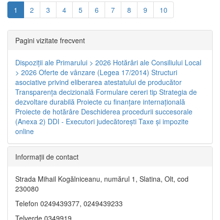
1
2
3
4
5
6
7
8
9
10
Pagini vizitate frecvent
Dispoziţii ale Primarului > 2026
Hotărâri ale Consiliului Local
> 2026
Oferte de vânzare (Legea 17/2014)
Structuri
asociative privind eliberarea atestatului de producător
Transparenţa decizională
Formulare cereri tip
Strategia de
dezvoltare durabilă
Proiecte cu finanţare internaţională
Proiecte de hotărâre
Deschiderea procedurii succesorale
(Anexa 2)
DDI - Executori judecătorești
Taxe şi impozite
online
Informaţii de contact
Strada Mihail Kogălniceanu, numărul 1, Slatina, Olt, cod
230080
Telefon 0249439377, 0249439233
Telverde 0349919