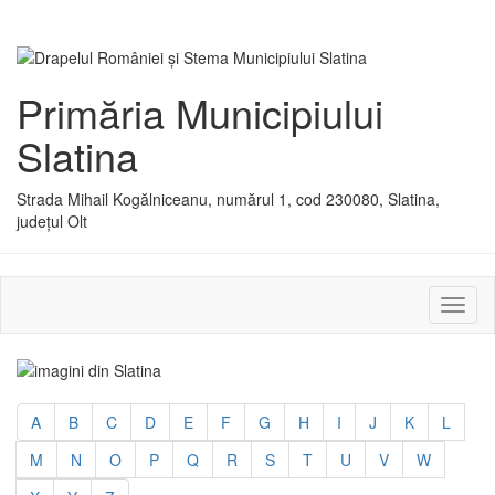
Primăria Municipiului
Slatina
Strada Mihail Kogălniceanu, numărul 1, cod 230080, Slatina,
județul Olt
Activ
sau
dezac
meniu
A
B
C
D
E
F
G
H
I
J
K
L
M
N
O
P
Q
R
S
T
U
V
W