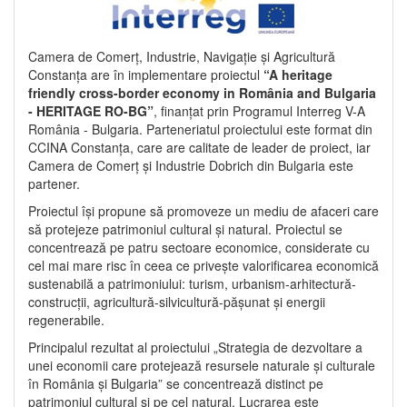
Camera de Comerț, Industrie, Navigație și Agricultură
Constanța are în implementare proiectul
“A heritage
friendly cross-border economy in România and Bulgaria
- HERITAGE RO-BG”
, finanțat prin Programul Interreg V-A
România - Bulgaria. Parteneriatul proiectului este format din
CCINA Constanța, care are calitate de leader de proiect, iar
Camera de Comerț și Industrie Dobrich din Bulgaria este
partener.
Proiectul își propune să promoveze un mediu de afaceri care
să protejeze patrimoniul cultural și natural. Proiectul se
concentrează pe patru sectoare economice, considerate cu
cel mai mare risc în ceea ce privește valorificarea economică
sustenabilă a patrimoniului: turism, urbanism-arhitectură-
construcții, agricultură-silvicultură-pășunat și energii
regenerabile.
Principalul rezultat al proiectului „Strategia de dezvoltare a
unei economii care protejează resursele naturale și culturale
în România și Bulgaria” se concentrează distinct pe
patrimoniul cultural și pe cel natural. Lucrarea este