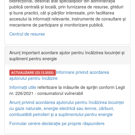
bidirecțional, destinat atât specialiștilor din administrația
publică centrală și locală, prin furnizarea de resurse, ghiduri
și bune practici, cât și părților interesate, prin facilitarea
accesului la informații relevante, instrumente de consultare și
mecanisme de participare și monitorizare publică.
Centrul de resurse
Anunț important acordare ajutor pentru încălzirea locuinței și
supliment pentru energie
Informare privind acordarea
ACTUALIZARE (23.12.2025)
ajutorului pentru încălzire
Informații utile
referitoare la măsurile de sprijin conform Legii
nr. 226/2021 - consumatorul vulnerabil
Anunț privind acordarea ajutorului pentru încălzirea locuinței
cu gaze naturale, energie electrică sau lemne, cărbuni,
combustibili petrolieri și a suplimentului pentru energie
Formular cerere-declarație pe proprie răspundere