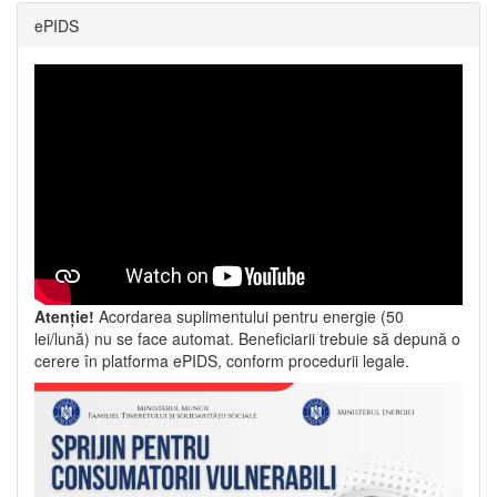
ePIDS
Atenție!
Acordarea suplimentului pentru energie (50
lei/lună) nu se face automat. Beneficiarii trebuie să depună o
cerere în platforma ePIDS, conform procedurii legale.