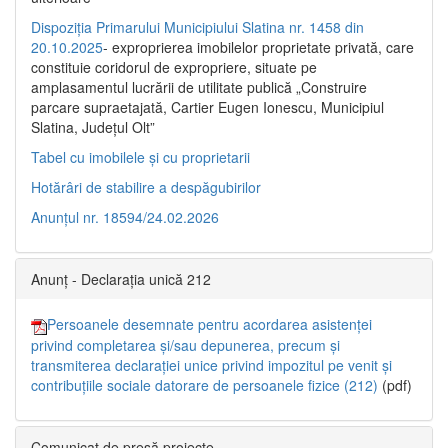
Dispoziția Primarului Municipiului Slatina nr. 1458 din
20.10.2025
- exproprierea imobilelor proprietate privată, care
constituie coridorul de expropriere, situate pe
amplasamentul lucrării de utilitate publică „Construire
parcare supraetajată, Cartier Eugen Ionescu, Municipiul
Slatina, Județul Olt”
Tabel cu imobilele și cu proprietarii
Hotărâri de stabilire a despăgubirilor
Anunțul nr. 18594/24.02.2026
Anunț - Declarația unică 212
Persoanele desemnate pentru acordarea asistenței
privind completarea și/sau depunerea, precum și
transmiterea declarației unice privind impozitul pe venit și
contribuțiile sociale datorare de persoanele fizice (212)
(pdf)
Comunicat de presă proiecte