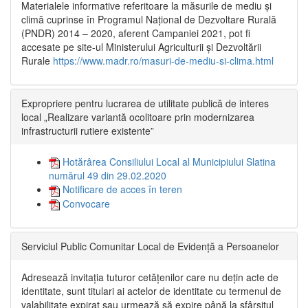
Materialele informative referitoare la măsurile de mediu și
climă cuprinse în Programul Național de Dezvoltare Rurală
(PNDR) 2014 – 2020, aferent Campaniei 2021, pot fi
accesate pe site-ul Ministerului Agriculturii și Dezvoltării
Rurale
https://www.madr.ro/masuri-de-mediu-si-clima.html
Expropriere pentru lucrarea de utilitate publică de interes
local „Realizare variantă ocolitoare prin modernizarea
infrastructurii rutiere existente”
Hotărârea Consiliului Local al Municipiului Slatina
numărul 49 din 29.02.2020
Notificare de acces în teren
Convocare
Serviciul Public Comunitar Local de Evidență a Persoanelor
Adresează invitația tuturor cetățenilor care nu dețin acte de
identitate, sunt titulari ai actelor de identitate cu termenul de
valabilitate expirat sau urmează să expire până la sfârșitul