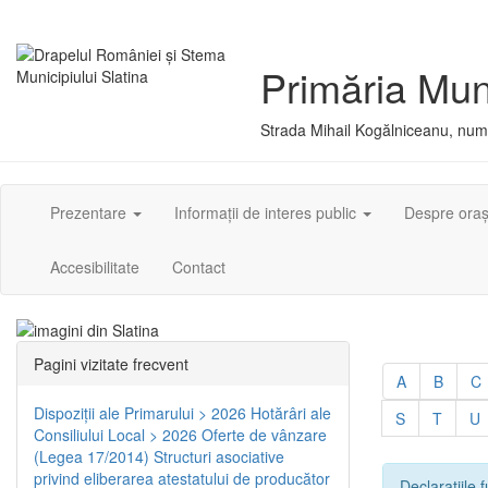
Primăria Muni
Strada Mihail Kogălniceanu, numă
Prezentare
Informații de interes public
Despre ora
Accesibilitate
Contact
Pagini vizitate frecvent
A
B
C
Dispoziţii ale Primarului > 2026
Hotărâri ale
S
T
U
Consiliului Local > 2026
Oferte de vânzare
(Legea 17/2014)
Structuri asociative
privind eliberarea atestatului de producător
Declarațiile f