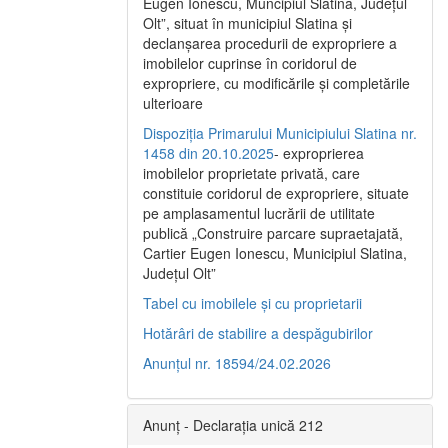
Eugen Ionescu, Muncipiul Slatina, Judeţul
Olt”, situat în municipiul Slatina şi
declanşarea procedurii de expropriere a
imobilelor cuprinse în coridorul de
expropriere, cu modificările şi completările
ulterioare
Dispoziția Primarului Municipiului Slatina nr.
1458 din 20.10.2025
- exproprierea
imobilelor proprietate privată, care
constituie coridorul de expropriere, situate
pe amplasamentul lucrării de utilitate
publică „Construire parcare supraetajată,
Cartier Eugen Ionescu, Municipiul Slatina,
Județul Olt”
Tabel cu imobilele și cu proprietarii
Hotărâri de stabilire a despăgubirilor
Anunțul nr. 18594/24.02.2026
Anunț - Declarația unică 212