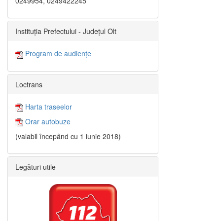
0249954, 0249422245
Instituția Prefectului - Județul Olt
Program de audiențe
Loctrans
Harta traseelor
Orar autobuze
(valabil începând cu 1 iunie 2018)
Legături utile