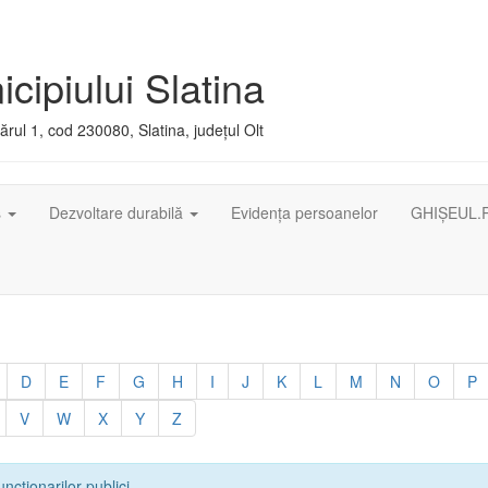
cipiului Slatina
rul 1, cod 230080, Slatina, județul Olt
ș
Dezvoltare durabilă
Evidența persoanelor
GHIȘEUL.
D
E
F
G
H
I
J
K
L
M
N
O
P
V
W
X
Y
Z
uncționarilor publici