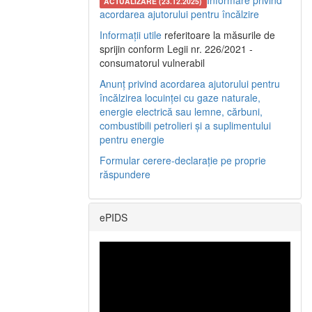
Informare privind
ACTUALIZARE (23.12.2025)
acordarea ajutorului pentru încălzire
Informații utile
referitoare la măsurile de
sprijin conform Legii nr. 226/2021 -
consumatorul vulnerabil
Anunț privind acordarea ajutorului pentru
încălzirea locuinței cu gaze naturale,
energie electrică sau lemne, cărbuni,
combustibili petrolieri și a suplimentului
pentru energie
Formular cerere-declarație pe proprie
răspundere
ePIDS