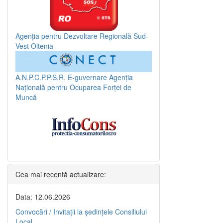
Agenția pentru Dezvoltare Regională Sud-
Vest Oltenia
A.N.P.C.P.P.S.R.
E-guvernare
Agenția
Națională pentru Ocuparea Forței de
Muncă
Cea mai recentă actualizare:
Data: 12.06.2026
Convocări / Invitaţii la şedinţele Consiliului
Local