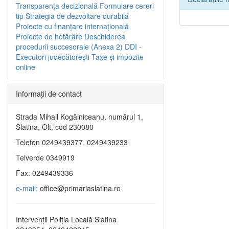
Transparenţa decizională
Formulare cereri
tip
Strategia de dezvoltare durabilă
Proiecte cu finanţare internaţională
Proiecte de hotărâre
Deschiderea
procedurii succesorale (Anexa 2)
DDI -
Executori judecătorești
Taxe şi impozite
online
Informaţii de contact
Strada Mihail Kogălniceanu, numărul 1,
Slatina, Olt, cod 230080
Telefon 0249439377, 0249439233
Telverde 0349919
Fax: 0249439336
e-mail:
office@primariaslatina.ro
Intervenții Poliția Locală Slatina