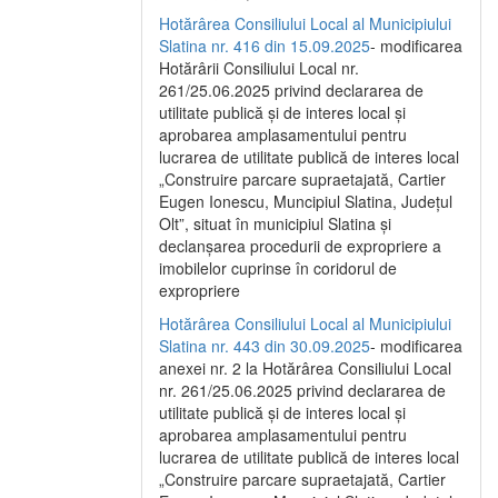
Hotărârea Consiliului Local al Municipiului
Slatina nr. 416 din 15.09.2025
- modificarea
Hotărârii Consiliului Local nr.
261/25.06.2025 privind declararea de
utilitate publică și de interes local și
aprobarea amplasamentului pentru
lucrarea de utilitate publică de interes local
„Construire parcare supraetajată, Cartier
Eugen Ionescu, Muncipiul Slatina, Județul
Olt”, situat în municipiul Slatina și
declanșarea procedurii de expropriere a
imobilelor cuprinse în coridorul de
expropriere
Hotărârea Consiliului Local al Municipiului
Slatina nr. 443 din 30.09.2025
- modificarea
anexei nr. 2 la Hotărârea Consiliului Local
nr. 261/25.06.2025 privind declararea de
utilitate publică şi de interes local şi
aprobarea amplasamentului pentru
lucrarea de utilitate publică de interes local
„Construire parcare supraetajată, Cartier