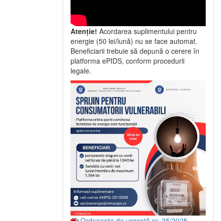
Atenție!
Acordarea suplimentului pentru
energie (50 lei/lună) nu se face automat.
Beneficiarii trebuie să depună o cerere în
platforma ePIDS, conform procedurii
legale.
Ordonanța de urgență nr. 35/2025