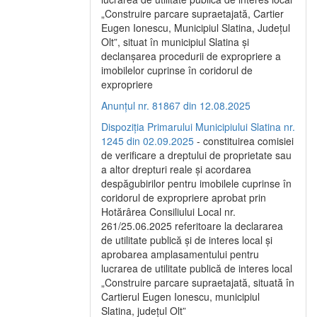
„Construire parcare supraetajată, Cartier
Eugen Ionescu, Municipiul Slatina, Județul
Olt”, situat în municipiul Slatina și
declanșarea procedurii de expropriere a
imobilelor cuprinse în coridorul de
expropriere
Anunțul nr. 81867 din 12.08.2025
Dispoziția Primarului Municipiului Slatina nr.
1245 din 02.09.2025
- constituirea comisiei
de verificare a dreptului de proprietate sau
a altor drepturi reale și acordarea
despăgubirilor pentru imobilele cuprinse în
coridorul de expropriere aprobat prin
Hotărârea Consiliului Local nr.
261/25.06.2025 referitoare la declararea
de utilitate publică și de interes local și
aprobarea amplasamentului pentru
lucrarea de utilitate publică de interes local
„Construire parcare supraetajată, situată în
Cartierul Eugen Ionescu, municipiul
Slatina, județul Olt”