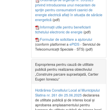
privind introducerea unui mecanism de
sprijin pentru consumatorii casnici de
energie electrică aflați în situația de sărăcie
energetică
(pdf)
Informații utile pentru beneficiarii
tichetului electronic de energie
(pdf)
Formular de solicitare a ajutorului
(conform platformei a
ePIDS
- Serviciul de
Telecomunicații Speciale - STS) (pdf)
Exproprierea pentru cauză de utilitate
publică pentru realizarea obiectivului
„Construire parcare supraetajată, Cartier
Eugen Ionescu”
Hotărârea Consiliului Local al Municipiului
Slatina nr. 261 din 25.06.2025
declararea
de utilitate publică și de interes local și
aprobarea amplasamentului pentru
lucrarea de utilitate publică de interes local