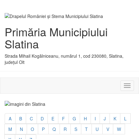
Primăria Municipiului
Slatina
Strada Mihail Kogălniceanu, numărul 1, cod 230080, Slatina,
județul Olt
Activ
sau
dezac
meniu
A
B
C
D
E
F
G
H
I
J
K
L
M
N
O
P
Q
R
S
T
U
V
W