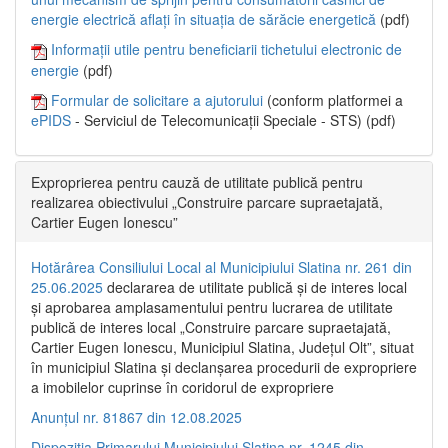
energie electrică aflați în situația de sărăcie energetică
(pdf)
Informații utile pentru beneficiarii tichetului electronic de
energie
(pdf)
Formular de solicitare a ajutorului
(conform platformei a
ePIDS
- Serviciul de Telecomunicații Speciale - STS) (pdf)
Exproprierea pentru cauză de utilitate publică pentru
realizarea obiectivului „Construire parcare supraetajată,
Cartier Eugen Ionescu”
Hotărârea Consiliului Local al Municipiului Slatina nr. 261 din
25.06.2025
declararea de utilitate publică și de interes local
și aprobarea amplasamentului pentru lucrarea de utilitate
publică de interes local „Construire parcare supraetajată,
Cartier Eugen Ionescu, Municipiul Slatina, Județul Olt”, situat
în municipiul Slatina și declanșarea procedurii de expropriere
a imobilelor cuprinse în coridorul de expropriere
Anunțul nr. 81867 din 12.08.2025
Dispoziția Primarului Municipiului Slatina nr. 1245 din