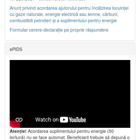
Anunț privind acordarea ajutorului pentru încălzirea locuinței
cu gaze naturale, energie electrică sau lemne, cărbuni,
combustibili petrolieri și a suplimentului pentru energie
Formular cerere-declarație pe proprie răspundere
ePIDS
Atenție!
Acordarea suplimentului pentru energie (50
lei/lună) nu se face automat. Beneficiarii trebuie să depună o