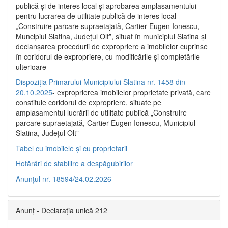
publică şi de interes local şi aprobarea amplasamentului
pentru lucrarea de utilitate publică de interes local
„Construire parcare supraetajată, Cartier Eugen Ionescu,
Muncipiul Slatina, Judeţul Olt”, situat în municipiul Slatina şi
declanşarea procedurii de expropriere a imobilelor cuprinse
în coridorul de expropriere, cu modificările şi completările
ulterioare
Dispoziția Primarului Municipiului Slatina nr. 1458 din
20.10.2025
- exproprierea imobilelor proprietate privată, care
constituie coridorul de expropriere, situate pe
amplasamentul lucrării de utilitate publică „Construire
parcare supraetajată, Cartier Eugen Ionescu, Municipiul
Slatina, Județul Olt”
Tabel cu imobilele și cu proprietarii
Hotărâri de stabilire a despăgubirilor
Anunțul nr. 18594/24.02.2026
Anunț - Declarația unică 212