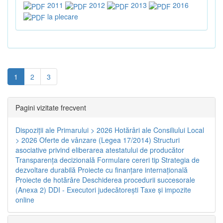
2011
2012
2013
2016
la plecare
1
2
3
Pagini vizitate frecvent
Dispoziţii ale Primarului > 2026
Hotărâri ale Consiliului Local
> 2026
Oferte de vânzare (Legea 17/2014)
Structuri
asociative privind eliberarea atestatului de producător
Transparenţa decizională
Formulare cereri tip
Strategia de
dezvoltare durabilă
Proiecte cu finanţare internaţională
Proiecte de hotărâre
Deschiderea procedurii succesorale
(Anexa 2)
DDI - Executori judecătorești
Taxe şi impozite
online