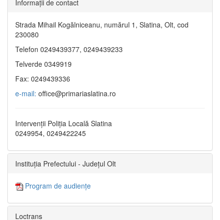
Informaţii de contact
Strada Mihail Kogălniceanu, numărul 1, Slatina, Olt, cod
230080
Telefon 0249439377, 0249439233
Telverde 0349919
Fax: 0249439336
e-mail:
office@primariaslatina.ro
Intervenții Poliția Locală Slatina
0249954, 0249422245
Instituția Prefectului - Județul Olt
Program de audiențe
Loctrans