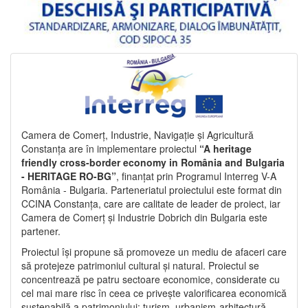
Camera de Comerț, Industrie, Navigație și Agricultură
Constanța are în implementare proiectul
“A heritage
friendly cross-border economy in România and Bulgaria
- HERITAGE RO-BG”
, finanțat prin Programul Interreg V-A
România - Bulgaria. Parteneriatul proiectului este format din
CCINA Constanța, care are calitate de leader de proiect, iar
Camera de Comerț și Industrie Dobrich din Bulgaria este
partener.
Proiectul își propune să promoveze un mediu de afaceri care
să protejeze patrimoniul cultural și natural. Proiectul se
concentrează pe patru sectoare economice, considerate cu
cel mai mare risc în ceea ce privește valorificarea economică
sustenabilă a patrimoniului: turism, urbanism-arhitectură-