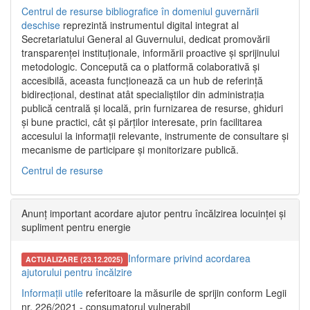
Centrul de resurse bibliografice în domeniul guvernării
deschise
reprezintă instrumentul digital integrat al
Secretariatului General al Guvernului, dedicat promovării
transparenței instituționale, informării proactive și sprijinului
metodologic. Concepută ca o platformă colaborativă și
accesibilă, aceasta funcționează ca un hub de referință
bidirecțional, destinat atât specialiștilor din administrația
publică centrală și locală, prin furnizarea de resurse, ghiduri
și bune practici, cât și părților interesate, prin facilitarea
accesului la informații relevante, instrumente de consultare și
mecanisme de participare și monitorizare publică.
Centrul de resurse
Anunț important acordare ajutor pentru încălzirea locuinței și
supliment pentru energie
Informare privind acordarea
ACTUALIZARE (23.12.2025)
ajutorului pentru încălzire
Informații utile
referitoare la măsurile de sprijin conform Legii
nr. 226/2021 - consumatorul vulnerabil