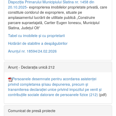
Dispoziția Primarului Municipiului Slatina nr. 1458 din
20.10.2025
- exproprierea imobilelor proprietate privată, care
constituie coridorul de expropriere, situate pe
amplasamentul lucrării de utilitate publică „Construire
parcare supraetajată, Cartier Eugen Ionescu, Municipiul
Slatina, Județul Olt”
Tabel cu imobilele și cu proprietarii
Hotărâri de stabilire a despăgubirilor
Anunțul nr. 18594/24.02.2026
Anunț - Declarația unică 212
Persoanele desemnate pentru acordarea asistenței
privind completarea și/sau depunerea, precum și
transmiterea declarației unice privind impozitul pe venit și
contribuțiile sociale datorare de persoanele fizice (212)
(pdf)
Comunicat de presă proiecte