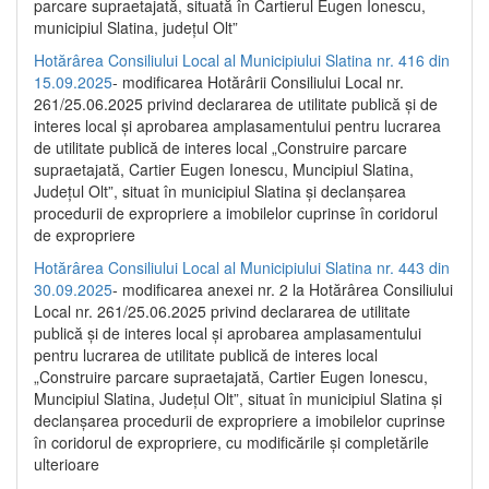
parcare supraetajată, situată în Cartierul Eugen Ionescu,
municipiul Slatina, județul Olt”
Hotărârea Consiliului Local al Municipiului Slatina nr. 416 din
15.09.2025
- modificarea Hotărârii Consiliului Local nr.
261/25.06.2025 privind declararea de utilitate publică și de
interes local și aprobarea amplasamentului pentru lucrarea
de utilitate publică de interes local „Construire parcare
supraetajată, Cartier Eugen Ionescu, Muncipiul Slatina,
Județul Olt”, situat în municipiul Slatina și declanșarea
procedurii de expropriere a imobilelor cuprinse în coridorul
de expropriere
Hotărârea Consiliului Local al Municipiului Slatina nr. 443 din
30.09.2025
- modificarea anexei nr. 2 la Hotărârea Consiliului
Local nr. 261/25.06.2025 privind declararea de utilitate
publică şi de interes local şi aprobarea amplasamentului
pentru lucrarea de utilitate publică de interes local
„Construire parcare supraetajată, Cartier Eugen Ionescu,
Muncipiul Slatina, Judeţul Olt”, situat în municipiul Slatina şi
declanşarea procedurii de expropriere a imobilelor cuprinse
în coridorul de expropriere, cu modificările şi completările
ulterioare