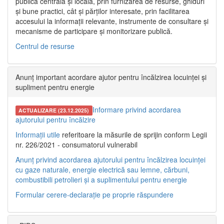
publică centrală și locală, prin furnizarea de resurse, ghiduri
și bune practici, cât și părților interesate, prin facilitarea
accesului la informații relevante, instrumente de consultare și
mecanisme de participare și monitorizare publică.
Centrul de resurse
Anunț important acordare ajutor pentru încălzirea locuinței și
supliment pentru energie
Informare privind acordarea
ACTUALIZARE (23.12.2025)
ajutorului pentru încălzire
Informații utile
referitoare la măsurile de sprijin conform Legii
nr. 226/2021 - consumatorul vulnerabil
Anunț privind acordarea ajutorului pentru încălzirea locuinței
cu gaze naturale, energie electrică sau lemne, cărbuni,
combustibili petrolieri și a suplimentului pentru energie
Formular cerere-declarație pe proprie răspundere