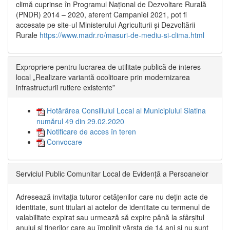
climă cuprinse în Programul Național de Dezvoltare Rurală
(PNDR) 2014 – 2020, aferent Campaniei 2021, pot fi
accesate pe site-ul Ministerului Agriculturii și Dezvoltării
Rurale
https://www.madr.ro/masuri-de-mediu-si-clima.html
Expropriere pentru lucrarea de utilitate publică de interes
local „Realizare variantă ocolitoare prin modernizarea
infrastructurii rutiere existente”
Hotărârea Consiliului Local al Municipiului Slatina
numărul 49 din 29.02.2020
Notificare de acces în teren
Convocare
Serviciul Public Comunitar Local de Evidență a Persoanelor
Adresează invitația tuturor cetățenilor care nu dețin acte de
identitate, sunt titulari ai actelor de identitate cu termenul de
valabilitate expirat sau urmează să expire până la sfârșitul
anului și tinerilor care au împlinit vârsta de 14 ani și nu sunt