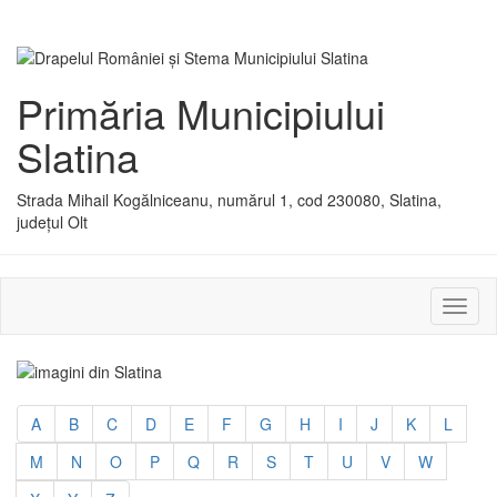
Primăria Municipiului
Slatina
Strada Mihail Kogălniceanu, numărul 1, cod 230080, Slatina,
județul Olt
Activ
sau
dezac
meniu
A
B
C
D
E
F
G
H
I
J
K
L
M
N
O
P
Q
R
S
T
U
V
W