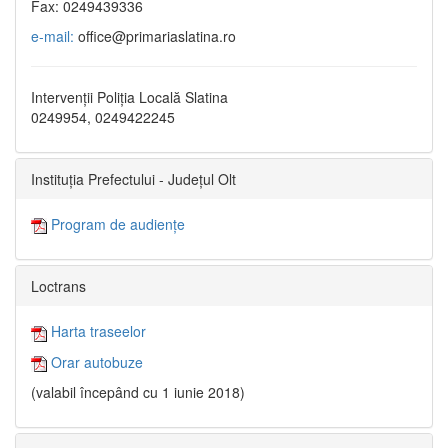
Fax: 0249439336
e-mail:
office@primariaslatina.ro
Intervenții Poliția Locală Slatina
0249954, 0249422245
Instituția Prefectului - Județul Olt
Program de audiențe
Loctrans
Harta traseelor
Orar autobuze
(valabil începând cu 1 iunie 2018)