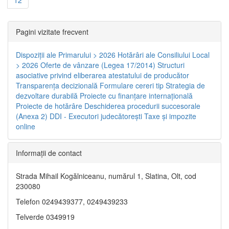
Pagini vizitate frecvent
Dispoziţii ale Primarului > 2026
Hotărâri ale Consiliului Local
> 2026
Oferte de vânzare (Legea 17/2014)
Structuri
asociative privind eliberarea atestatului de producător
Transparenţa decizională
Formulare cereri tip
Strategia de
dezvoltare durabilă
Proiecte cu finanţare internaţională
Proiecte de hotărâre
Deschiderea procedurii succesorale
(Anexa 2)
DDI - Executori judecătorești
Taxe şi impozite
online
Informaţii de contact
Strada Mihail Kogălniceanu, numărul 1, Slatina, Olt, cod
230080
Telefon 0249439377, 0249439233
Telverde 0349919