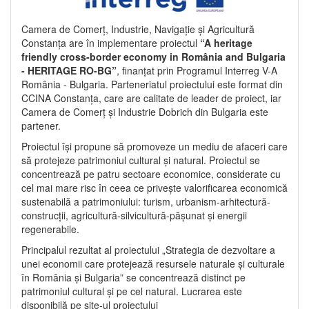
Camera de Comerț, Industrie, Navigație și Agricultură
Constanța are în implementare proiectul
“A heritage
friendly cross-border economy in România and Bulgaria
- HERITAGE RO-BG”
, finanțat prin Programul Interreg V-A
România - Bulgaria. Parteneriatul proiectului este format din
CCINA Constanța, care are calitate de leader de proiect, iar
Camera de Comerț și Industrie Dobrich din Bulgaria este
partener.
Proiectul își propune să promoveze un mediu de afaceri care
să protejeze patrimoniul cultural și natural. Proiectul se
concentrează pe patru sectoare economice, considerate cu
cel mai mare risc în ceea ce privește valorificarea economică
sustenabilă a patrimoniului: turism, urbanism-arhitectură-
construcții, agricultură-silvicultură-pășunat și energii
regenerabile.
Principalul rezultat al proiectului „Strategia de dezvoltare a
unei economii care protejează resursele naturale și culturale
în România și Bulgaria” se concentrează distinct pe
patrimoniul cultural și pe cel natural. Lucrarea este
disponibilă pe site-ul proiectului