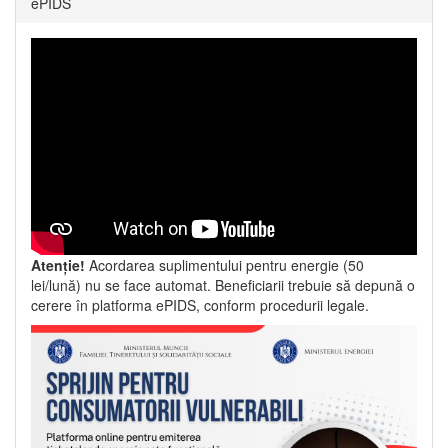
ePIDS
Atenție!
Acordarea suplimentului pentru energie (50
lei/lună) nu se face automat. Beneficiarii trebuie să depună o
cerere în platforma ePIDS, conform procedurii legale.