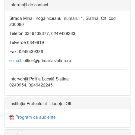
Informaţii de contact
Strada Mihail Kogălniceanu, numărul 1, Slatina, Olt, cod
230080
Telefon 0249439377, 0249439233
Telverde 0349919
Fax: 0249439336
e-mail:
office@primariaslatina.ro
Intervenții Poliția Locală Slatina
0249954, 0249422245
Instituția Prefectului - Județul Olt
Program de audiențe