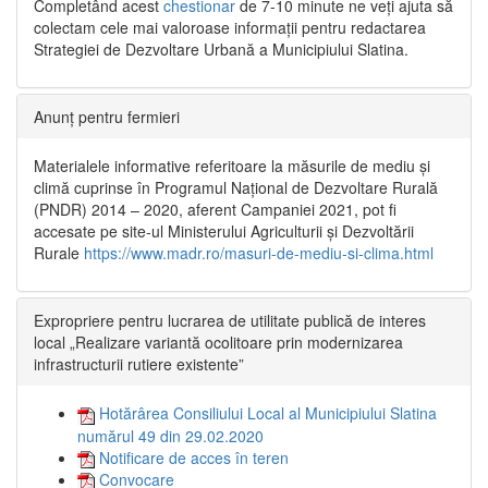
Completând acest
chestionar
de 7-10 minute ne veți ajuta să
colectam cele mai valoroase informații pentru redactarea
Strategiei de Dezvoltare Urbană a Municipiului Slatina.
Anunț pentru fermieri
Materialele informative referitoare la măsurile de mediu și
climă cuprinse în Programul Național de Dezvoltare Rurală
(PNDR) 2014 – 2020, aferent Campaniei 2021, pot fi
accesate pe site-ul Ministerului Agriculturii și Dezvoltării
Rurale
https://www.madr.ro/masuri-de-mediu-si-clima.html
Expropriere pentru lucrarea de utilitate publică de interes
local „Realizare variantă ocolitoare prin modernizarea
infrastructurii rutiere existente”
Hotărârea Consiliului Local al Municipiului Slatina
numărul 49 din 29.02.2020
Notificare de acces în teren
Convocare