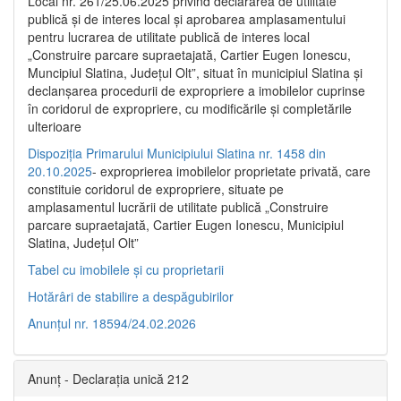
Local nr. 261/25.06.2025 privind declararea de utilitate
publică şi de interes local şi aprobarea amplasamentului
pentru lucrarea de utilitate publică de interes local
„Construire parcare supraetajată, Cartier Eugen Ionescu,
Muncipiul Slatina, Judeţul Olt”, situat în municipiul Slatina şi
declanşarea procedurii de expropriere a imobilelor cuprinse
în coridorul de expropriere, cu modificările şi completările
ulterioare
Dispoziția Primarului Municipiului Slatina nr. 1458 din
20.10.2025
- exproprierea imobilelor proprietate privată, care
constituie coridorul de expropriere, situate pe
amplasamentul lucrării de utilitate publică „Construire
parcare supraetajată, Cartier Eugen Ionescu, Municipiul
Slatina, Județul Olt”
Tabel cu imobilele și cu proprietarii
Hotărâri de stabilire a despăgubirilor
Anunțul nr. 18594/24.02.2026
Anunț - Declarația unică 212