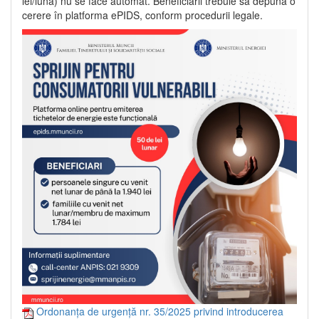
lei/lună) nu se face automat. Beneficiarii trebuie să depună o
cerere în platforma ePIDS, conform procedurii legale.
Ordonanța de urgență nr. 35/2025 privind introducerea