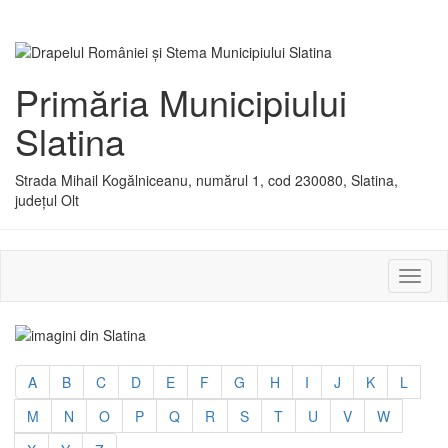
Primăria Municipiului
Slatina
Strada Mihail Kogălniceanu, numărul 1, cod 230080, Slatina,
județul Olt
Activ
sau
dezac
meniu
A
B
C
D
E
F
G
H
I
J
K
L
M
N
O
P
Q
R
S
T
U
V
W