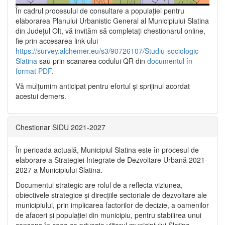
În cadrul procesului de consultare a populaţiei pentru
elaborarea Planului Urbanistic General al Municipiului Slatina
din Județul Olt, vă invităm să completați chestionarul online,
fie prin accesarea link-ului
https://survey.alchemer.eu/s3/90726107/Studiu-sociologic-
Slatina
sau prin scanarea codului QR din
documentul în
format PDF
.
Vă mulţumim anticipat pentru efortul şi sprijinul acordat
acestui demers.
Chestionar SIDU 2021-2027
În perioada actuală, Municipiul Slatina este în procesul de
elaborare a Strategiei Integrate de Dezvoltare Urbană 2021‐
2027 a Municipiului Slatina.
Documentul strategic are rolul de a reflecta viziunea,
obiectivele strategice și direcțiile sectoriale de dezvoltare ale
municipiului, prin implicarea factorilor de decizie, a oamenilor
de afaceri și populației din municipiu, pentru stabilirea unui
consens în ceea ce privește viitorul municipiului Slatina,