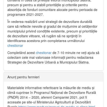
precum și pentru a stabili prioritățile și criteriile pentru
absorbția de fonduri comunitare alocate pentru perioada de
programare 2021-2027.
În vederea realizării unei strategii de dezvoltare durabilă
care să reflecte nevoile și gradul de mulțumire al cetățenilor
municipiului privind condițiile existente, precum și prioritățile
de dezvoltare viitoare, vă rugăm să ne sprijiniți în
identificarea acestora prin completarea următorului
chestionar
Completând acest
chestionar
de 7-10 minute ne veți ajuta să
colectam cele mai valoroase informații pentru redactarea
Strategiei de Dezvoltare Urbană a Municipiului Slatina.
Anunț pentru fermieri
Materialele informative referitoare la măsurile de mediu și
climă cuprinse în Programul Național de Dezvoltare Rurală
(PNDR) 2014 – 2020, aferent Campaniei 2021, pot fi
accesate pe site-ul Ministerului Agriculturii și Dezvoltării
Rurale
https://www.madr.ro/masuri-de-mediu-si-clima.html