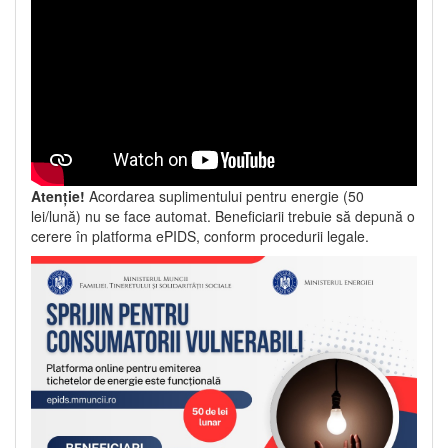
Atenție!
Acordarea suplimentului pentru energie (50
lei/lună) nu se face automat. Beneficiarii trebuie să depună o
cerere în platforma ePIDS, conform procedurii legale.