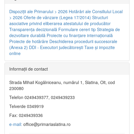
Dispoziţii ale Primarului > 2026
Hotărâri ale Consiliului Local
> 2026
Oferte de vânzare (Legea 17/2014)
Structuri
asociative privind eliberarea atestatului de producător
Transparenţa decizională
Formulare cereri tip
Strategia de
dezvoltare durabilă
Proiecte cu finanţare internaţională
Proiecte de hotărâre
Deschiderea procedurii succesorale
(Anexa 2)
DDI - Executori judecătorești
Taxe şi impozite
online
Informaţii de contact
Strada Mihail Kogălniceanu, numărul 1, Slatina, Olt, cod
230080
Telefon 0249439377, 0249439233
Telverde 0349919
Fax: 0249439336
e-mail:
office@primariaslatina.ro