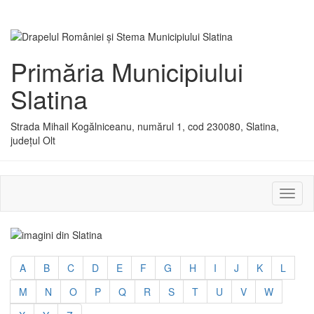
Primăria Municipiului
Slatina
Strada Mihail Kogălniceanu, numărul 1, cod 230080, Slatina,
județul Olt
Activ
sau
dezac
meniu
A
B
C
D
E
F
G
H
I
J
K
L
M
N
O
P
Q
R
S
T
U
V
W