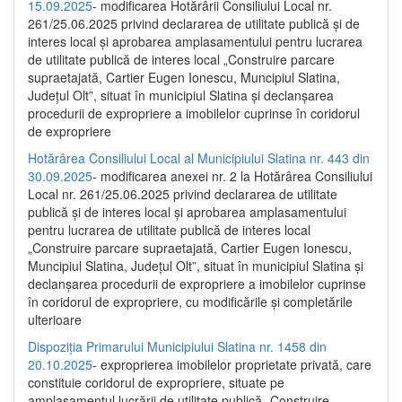
15.09.2025
- modificarea Hotărârii Consiliului Local nr.
261/25.06.2025 privind declararea de utilitate publică și de
interes local și aprobarea amplasamentului pentru lucrarea
de utilitate publică de interes local „Construire parcare
supraetajată, Cartier Eugen Ionescu, Muncipiul Slatina,
Județul Olt”, situat în municipiul Slatina și declanșarea
procedurii de expropriere a imobilelor cuprinse în coridorul
de expropriere
Hotărârea Consiliului Local al Municipiului Slatina nr. 443 din
30.09.2025
- modificarea anexei nr. 2 la Hotărârea Consiliului
Local nr. 261/25.06.2025 privind declararea de utilitate
publică şi de interes local şi aprobarea amplasamentului
pentru lucrarea de utilitate publică de interes local
„Construire parcare supraetajată, Cartier Eugen Ionescu,
Muncipiul Slatina, Judeţul Olt”, situat în municipiul Slatina şi
declanşarea procedurii de expropriere a imobilelor cuprinse
în coridorul de expropriere, cu modificările şi completările
ulterioare
Dispoziția Primarului Municipiului Slatina nr. 1458 din
20.10.2025
- exproprierea imobilelor proprietate privată, care
constituie coridorul de expropriere, situate pe
amplasamentul lucrării de utilitate publică „Construire