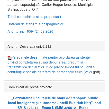
parcare supraetajată, Cartier Eugen Ionescu, Municipiul
Slatina, Județul Olt”
Tabel cu imobilele și cu proprietarii
Hotărâri de stabilire a despăgubirilor
Anunțul nr. 18594/24.02.2026
Anunț - Declarația unică 212
Persoanele desemnate pentru acordarea asistenței
privind completarea și/sau depunerea, precum și
transmiterea declarației unice privind impozitul pe venit și
contribuțiile sociale datorare de persoanele fizice (212)
(pdf)
Comunicat de presă proiecte
„Dezvoltarea unei rețele de stații de transport public
local inteligente și autonome (Intelli Bus Hub Net)”, cod
SMIS 128914 - Etapa I, SMIS 325512 - Etapa II