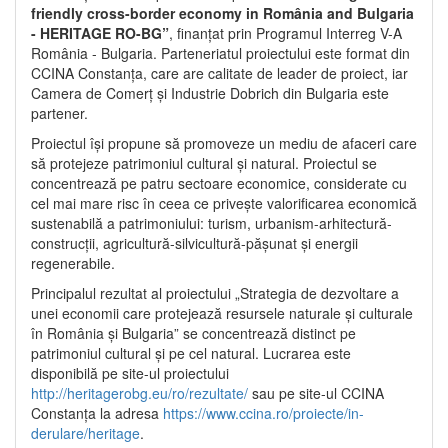
friendly cross-border economy in România and Bulgaria
- HERITAGE RO-BG”
, finanțat prin Programul Interreg V-A
România - Bulgaria. Parteneriatul proiectului este format din
CCINA Constanța, care are calitate de leader de proiect, iar
Camera de Comerț și Industrie Dobrich din Bulgaria este
partener.
Proiectul își propune să promoveze un mediu de afaceri care
să protejeze patrimoniul cultural și natural. Proiectul se
concentrează pe patru sectoare economice, considerate cu
cel mai mare risc în ceea ce privește valorificarea economică
sustenabilă a patrimoniului: turism, urbanism-arhitectură-
construcții, agricultură-silvicultură-pășunat și energii
regenerabile.
Principalul rezultat al proiectului „Strategia de dezvoltare a
unei economii care protejează resursele naturale și culturale
în România și Bulgaria” se concentrează distinct pe
patrimoniul cultural și pe cel natural. Lucrarea este
disponibilă pe site-ul proiectului
http://heritagerobg.eu/ro/rezultate/
sau pe site-ul CCINA
Constanța la adresa
https://www.ccina.ro/proiecte/in-
derulare/heritage
.