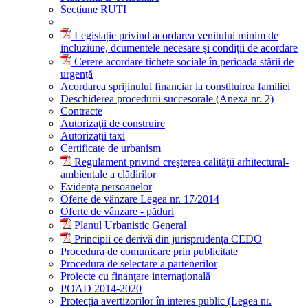
Secțiune RUTI
Legislație privind acordarea venitului minim de
incluziune, dcumentele necesare și condiții de acordare
Cerere acordare tichete sociale în perioada stării de
urgență
Acordarea sprijinului financiar la constituirea familiei
Deschiderea procedurii succesorale (Anexa nr. 2)
Contracte
Autorizaţii de construire
Autorizații taxi
Certificate de urbanism
Regulament privind creşterea calităţii arhitectural-
ambientale a clădirilor
Evidența persoanelor
Oferte de vânzare Legea nr. 17/2014
Oferte de vânzare - păduri
Planul Urbanistic General
Principii ce derivă din jurisprudența CEDO
Procedura de comunicare prin publicitate
Procedura de selectare a partenerilor
Proiecte cu finanţare internaţională
POAD 2014-2020
Protecția avertizorilor în interes public (Legea nr.