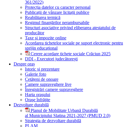
361/2022)
Protecția datelor cu caracter personal
Publicații de vânzare licitații publice
Reabilitarea termică
Regimul finanțărilor nerambursabile
Structuri asociative privind eliberarea atestatului de
producător
Taxe şi impozite online
Acordarea tichetelor sociale pe suport electronic pentru
sprijin educațional
Cerere acordare tichete sociale Crăciun 2025
DDI - Executori judecătorești
Despre oraș
Istoric şi prezentare
Galerie foto
Cetățeni de onoare
Camere supraveghere live
Înregistrări camere supraveghere
Harta oraşului
Oraşe înfrăţite
Dezvoltare durabilă
Planul de Mobilitate Urbană Durabilă
al Municipiului Slatina 2021-2027 (PMUD 2.0)
Strategia de dezvoltare durabilă
PLAM