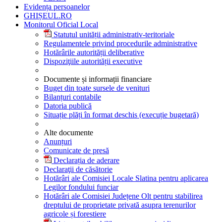
Evidența persoanelor
GHIȘEUL.RO
Monitorul Oficial Local
Statutul unității administrativ-teritoriale
Regulamentele privind procedurile administrative
Hotărârile autorității deliberative
Dispoziţiile autorității executive
Documente și informații financiare
Buget din toate sursele de venituri
Bilanțuri contabile
Datoria publică
Situație plăți în format deschis (execuție bugetară)
Alte documente
Anunțuri
Comunicate de presă
Declarația de aderare
Declaraţii de căsătorie
Hotărâri ale Comisiei Locale Slatina pentru aplicarea
Legilor fondului funciar
Hotărâri ale Comisiei Județene Olt pentru stabilirea
dreptului de proprietate privată asupra terenurilor
agricole și forestiere