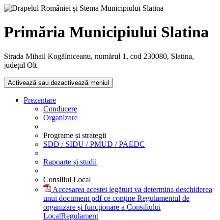
Primăria Municipiului Slatina
Strada Mihail Kogălniceanu, numărul 1, cod 230080, Slatina,
județul Olt
Activează sau dezactivează meniul
Prezentare
Conducere
Organizare
Programe și strategii
SDD / SIDU / PMUD / PAEDC
Rapoarte și studii
Consiliul Local
Accesarea acestei legături va determina deschiderea
unui document pdf ce conține Regulamentul de
organizare și funcționare a Consiliului
Local
Regulament