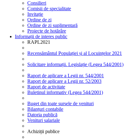
Consilieri
Comisii de specialitate
Invitație
Ordine de zi
Ordine de zi suplimentară
Proiecte de hotărâre
Informații de interes public
RAPL2021
Recensământul Populației și al Locuințelor 2021
Solicitare informații. Legislație (Legea 544/2001)
Raport de aplicare a Legii nr. 544/2001
Raport de aplicare a Legii nr. 52/2003
Raport de activitate
Buletinul informativ (Legea 544/2001)
Buget din toate sursele de venituri
Bilanțuri contabile
Datoria publică
Venituri salariale
Achiziții publice