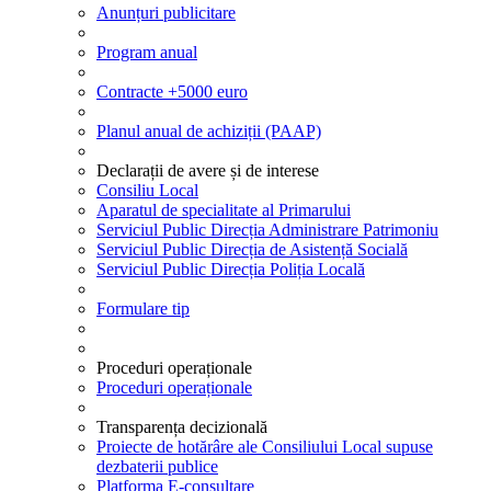
Anunțuri publicitare
Program anual
Contracte +5000 euro
Planul anual de achiziții (PAAP)
Declarații de avere și de interese
Consiliu Local
Aparatul de specialitate al Primarului
Serviciul Public Direcția Administrare Patrimoniu
Serviciul Public Direcția de Asistență Socială
Serviciul Public Direcția Poliția Locală
Formulare tip
Proceduri operaționale
Proceduri operaționale
Transparența decizională
Proiecte de hotărâre ale Consiliului Local supuse
dezbaterii publice
Platforma E-consultare