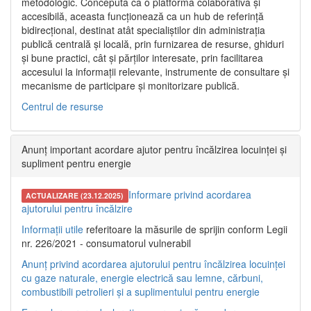
metodologic. Concepută ca o platformă colaborativă și
accesibilă, aceasta funcționează ca un hub de referință
bidirecțional, destinat atât specialiștilor din administrația
publică centrală și locală, prin furnizarea de resurse, ghiduri
și bune practici, cât și părților interesate, prin facilitarea
accesului la informații relevante, instrumente de consultare și
mecanisme de participare și monitorizare publică.
Centrul de resurse
Anunț important acordare ajutor pentru încălzirea locuinței și
supliment pentru energie
Informare privind acordarea
ACTUALIZARE (23.12.2025)
ajutorului pentru încălzire
Informații utile
referitoare la măsurile de sprijin conform Legii
nr. 226/2021 - consumatorul vulnerabil
Anunț privind acordarea ajutorului pentru încălzirea locuinței
cu gaze naturale, energie electrică sau lemne, cărbuni,
combustibili petrolieri și a suplimentului pentru energie