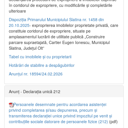
în coridorul de expropriere, cu modificările şi completările
ulterioare
Dispoziția Primarului Municipiului Slatina nr. 1458 din
20.10.2025
- exproprierea imobilelor proprietate privată, care
constituie coridorul de expropriere, situate pe
amplasamentul lucrării de utilitate publică „Construire
parcare supraetajată, Cartier Eugen Ionescu, Municipiul
Slatina, Județul Olt”
Tabel cu imobilele și cu proprietarii
Hotărâri de stabilire a despăgubirilor
Anunțul nr. 18594/24.02.2026
Anunț - Declarația unică 212
Persoanele desemnate pentru acordarea asistenței
privind completarea și/sau depunerea, precum și
transmiterea declarației unice privind impozitul pe venit și
contribuțiile sociale datorare de persoanele fizice (212)
(pdf)