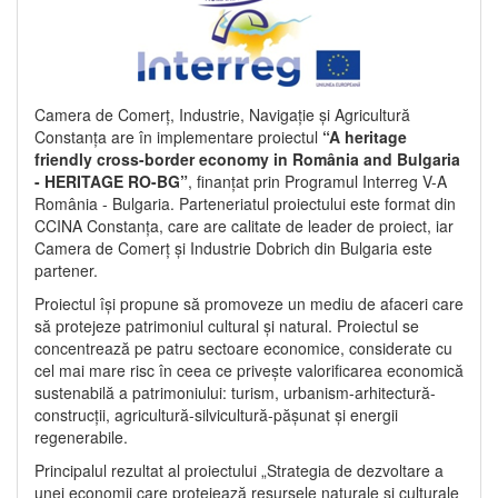
Camera de Comerț, Industrie, Navigație și Agricultură
Constanța are în implementare proiectul
“A heritage
friendly cross-border economy in România and Bulgaria
- HERITAGE RO-BG”
, finanțat prin Programul Interreg V-A
România - Bulgaria. Parteneriatul proiectului este format din
CCINA Constanța, care are calitate de leader de proiect, iar
Camera de Comerț și Industrie Dobrich din Bulgaria este
partener.
Proiectul își propune să promoveze un mediu de afaceri care
să protejeze patrimoniul cultural și natural. Proiectul se
concentrează pe patru sectoare economice, considerate cu
cel mai mare risc în ceea ce privește valorificarea economică
sustenabilă a patrimoniului: turism, urbanism-arhitectură-
construcții, agricultură-silvicultură-pășunat și energii
regenerabile.
Principalul rezultat al proiectului „Strategia de dezvoltare a
unei economii care protejează resursele naturale și culturale