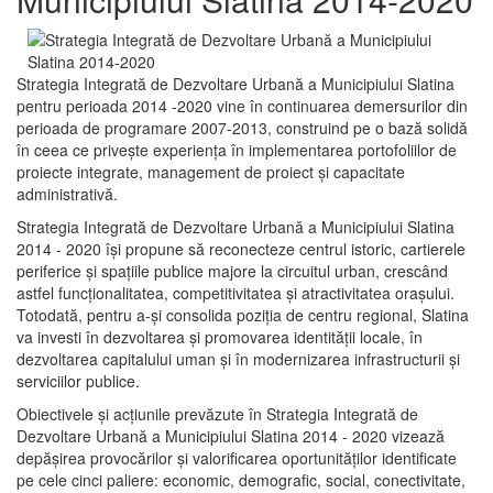
Strategia Integrată de Dezvoltare Urbană a Municipiului Slatina
pentru perioada 2014 -2020 vine în continuarea demersurilor din
perioada de programare 2007-2013, construind pe o bază solidă
în ceea ce priveşte experienţa în implementarea portofoliilor de
proiecte integrate, management de proiect și capacitate
administrativă.
Strategia Integrată de Dezvoltare Urbană a Municipiului Slatina
2014 - 2020 își propune să reconecteze centrul istoric, cartierele
periferice şi spaţiile publice majore la circuitul urban, crescând
astfel funcţionalitatea, competitivitatea şi atractivitatea oraşului.
Totodată, pentru a-şi consolida poziţia de centru regional, Slatina
va investi în dezvoltarea şi promovarea identităţii locale, în
dezvoltarea capitalului uman şi în modernizarea infrastructurii şi
serviciilor publice.
Obiectivele şi acţiunile prevăzute în Strategia Integrată de
Dezvoltare Urbană a Municipiului Slatina 2014 - 2020 vizează
depășirea provocărilor şi valorificarea oportunităţilor identificate
pe cele cinci paliere: economic, demografic, social, conectivitate,