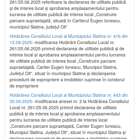
261/25.06.2025 referitoare la declararea de utilitate publică
și de interes local și aprobarea amplasamentului pentru
lucrarea de utilitate publică de interes local „Construire
parcare supraetajată, situată în Cartierul Eugen Ionescu,
municipiul Slatina, județul Olt”
Hotărârea Consiliului Local al Municipiului Slatina nr. 416 din
15.09.2025
- modificarea Hotărârii Consiliului Local nr.
261/25.06.2025 privind declararea de utilitate publică și de
interes local și aprobarea amplasamentului pentru lucrarea
de utilitate publică de interes local „Construire parcare
supraetajată, Cartier Eugen Ionescu, Muncipiul Slatina,
Județul Olt”, situat în municipiul Slatina și declanșarea
procedurii de expropriere a imobilelor cuprinse în coridorul
de expropriere
Hotărârea Consiliului Local al Municipiului Slatina nr. 443 din
30.09.2025
- modificarea anexei nr. 2 la Hotărârea Consiliului
Local nr. 261/25.06.2025 privind declararea de utilitate
publică şi de interes local şi aprobarea amplasamentului
pentru lucrarea de utilitate publică de interes local
„Construire parcare supraetajată, Cartier Eugen Ionescu,
Muncipiul Slatina, Judeţul Olt”, situat în municipiul Slatina şi
declanşarea procedurii de expropriere a imobilelor cuprinse