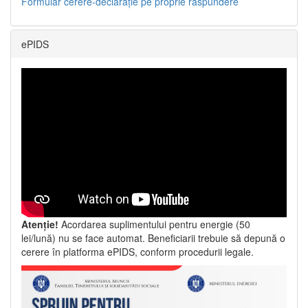
Formular cerere-declarație pe proprie răspundere
ePIDS
Atenție!
Acordarea suplimentului pentru energie (50
lei/lună) nu se face automat. Beneficiarii trebuie să depună o
cerere în platforma ePIDS, conform procedurii legale.