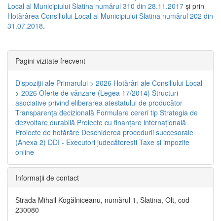
Local al Municipiului Slatina numărul 310 din 28.11.2017
și prin
Hotărârea Consiliului Local al Municipiului Slatina numărul 202 din
31.07.2018
.
Pagini vizitate frecvent
Dispoziţii ale Primarului > 2026
Hotărâri ale Consiliului Local
> 2026
Oferte de vânzare (Legea 17/2014)
Structuri
asociative privind eliberarea atestatului de producător
Transparenţa decizională
Formulare cereri tip
Strategia de
dezvoltare durabilă
Proiecte cu finanţare internaţională
Proiecte de hotărâre
Deschiderea procedurii succesorale
(Anexa 2)
DDI - Executori judecătorești
Taxe şi impozite
online
Informaţii de contact
Strada Mihail Kogălniceanu, numărul 1, Slatina, Olt, cod
230080