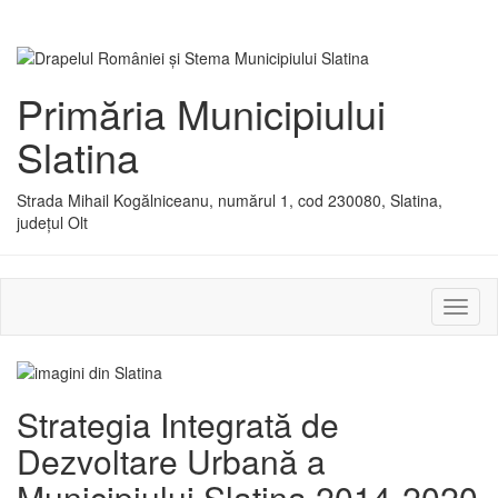
Primăria Municipiului
Slatina
Strada Mihail Kogălniceanu, numărul 1, cod 230080, Slatina,
județul Olt
Activ
sau
dezac
meniu
Strategia Integrată de
Dezvoltare Urbană a
Municipiului Slatina 2014-2020