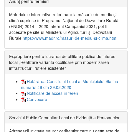
Anunț pentru fermieri
Materialele informative referitoare la măsurile de mediu și
climă cuprinse în Programul Național de Dezvoltare Rurală
(PNDR) 2014 – 2020, aferent Campaniei 2021, pot fi
accesate pe site-ul Ministerului Agriculturii și Dezvoltării
Rurale
https://www.madr.ro/masuri-de-mediu-si-clima.html
Expropriere pentru lucrarea de utilitate publică de interes
local „Realizare variantă ocolitoare prin modernizarea
infrastructurii rutiere existente”
Hotărârea Consiliului Local al Municipiului Slatina
numărul 49 din 29.02.2020
Notificare de acces în teren
Convocare
Serviciul Public Comunitar Local de Evidență a Persoanelor
Adresează invitația tuturor cetățenilor care nu dețin acte de