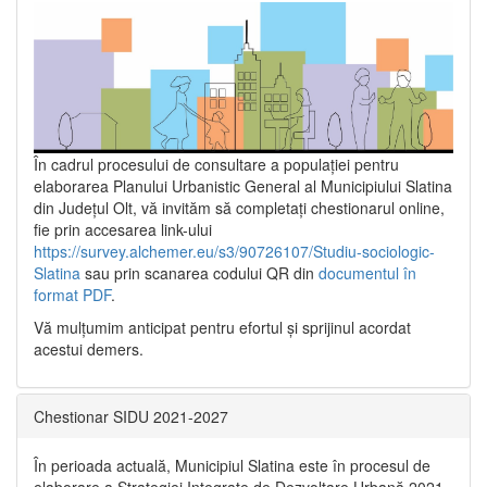
În cadrul procesului de consultare a populaţiei pentru
elaborarea Planului Urbanistic General al Municipiului Slatina
din Județul Olt, vă invităm să completați chestionarul online,
fie prin accesarea link-ului
https://survey.alchemer.eu/s3/90726107/Studiu-sociologic-
Slatina
sau prin scanarea codului QR din
documentul în
format PDF
.
Vă mulţumim anticipat pentru efortul şi sprijinul acordat
acestui demers.
Chestionar SIDU 2021-2027
În perioada actuală, Municipiul Slatina este în procesul de
elaborare a Strategiei Integrate de Dezvoltare Urbană 2021‐