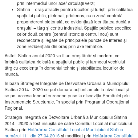
prin intermediul unor axe/ circulații verzi;
Slatina – oraş atractiv pentru locuitori şi turişti, prin calitatea
spaţiului public, pietonal, prietenos, cu o zonă centrală
preponderent pietonală, ce evidenţiază identitatea dublă a
oraşului – târg şi centru industrial. Spaţiile publice specifice
celor două centre (centrul istoric şi centrul nou) sunt
reconectate şi legate de principalele puncte de interes şi
zone rezidenţiale din oraş prin axe tematice.
Astfel, Slatina anului 2020 va fi un oraş tânăr şi modern, ce
îmbină calitatea ridicată a spaţiului public şi farmecul vechiului
târg cu excelenţa în domeniul tehnic şi stabilitatea locurilor de
muncă.
În baza Strategiei Integrate de Dezvoltare Urbană a Municipiului
Slatina 2014 - 2020 se pot demara acţiuni ample la nivel local şi
se pot accesa fonduri europene puse la dispoziţia României prin
Instrumentele Structurale, în special prin Programul Operațional
Regional.
Strategia Integrată de Dezvoltare Urbană a Municipiului Slatina
2014 - 2020 a fost însuşită de către Consiliul Local al municipiului
Slatina prin
Hotărârea Consiliului Local al Municipiului Slatina
numărul 111 din 27.04.2016
și modificat prin
Hotărârea Consiliului