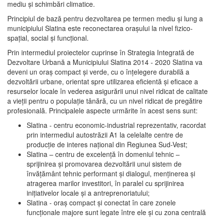
mediu şi schimbări climatice.
Principiul de bază pentru dezvoltarea pe termen mediu şi lung a
municipiului Slatina este reconectarea oraşului la nivel fizico-
spaţial, social şi funcţional.
Prin intermediul proiectelor cuprinse în Strategia Integrată de
Dezvoltare Urbană a Municipiului Slatina 2014 - 2020 Slatina va
deveni un oraş compact şi verde, cu o înţelegere durabilă a
dezvoltării urbane, orientat spre utilizarea eficientă şi eficace a
resurselor locale în vederea asigurării unui nivel ridicat de calitate
a vieţii pentru o populaţie tânără, cu un nivel ridicat de pregătire
profesională. Principalele aspecte urmărite în acest sens sunt:
Slatina - centru economic-industrial reprezentativ, racordat
prin intermediul autostrăzii A1 la celelalte centre de
producţie de interes naţional din Regiunea Sud-Vest;
Slatina – centru de excelenţă în domeniul tehnic –
sprijinirea şi promovarea dezvoltării unui sistem de
învăţământ tehnic performant şi dialogul, menţinerea şi
atragerea marilor investitori, în paralel cu sprijinirea
iniţiativelor locale şi a antreprenoriatului;
Slatina - oraş compact şi conectat în care zonele
funcţionale majore sunt legate între ele şi cu zona centrală