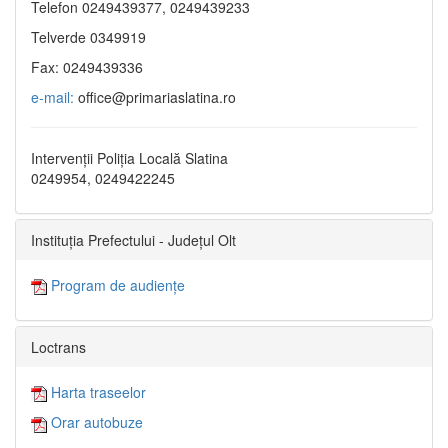
Telefon 0249439377, 0249439233
Telverde 0349919
Fax: 0249439336
e-mail:
office@primariaslatina.ro
Intervenții Poliția Locală Slatina
0249954, 0249422245
Instituția Prefectului - Județul Olt
Program de audiențe
Loctrans
Harta traseelor
Orar autobuze