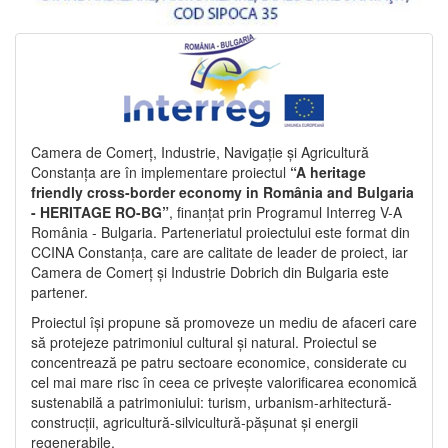
Camera de Comerț, Industrie, Navigație și Agricultură
Constanța are în implementare proiectul
“A heritage
friendly cross-border economy in România and Bulgaria
- HERITAGE RO-BG”
, finanțat prin Programul Interreg V-A
România - Bulgaria. Parteneriatul proiectului este format din
CCINA Constanța, care are calitate de leader de proiect, iar
Camera de Comerț și Industrie Dobrich din Bulgaria este
partener.
Proiectul își propune să promoveze un mediu de afaceri care
să protejeze patrimoniul cultural și natural. Proiectul se
concentrează pe patru sectoare economice, considerate cu
cel mai mare risc în ceea ce privește valorificarea economică
sustenabilă a patrimoniului: turism, urbanism-arhitectură-
construcții, agricultură-silvicultură-pășunat și energii
regenerabile.