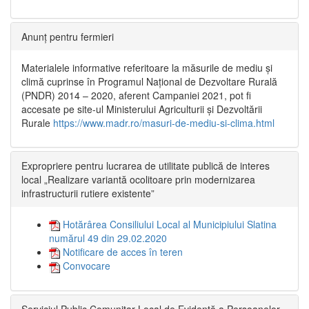
Anunț pentru fermieri
Materialele informative referitoare la măsurile de mediu și
climă cuprinse în Programul Național de Dezvoltare Rurală
(PNDR) 2014 – 2020, aferent Campaniei 2021, pot fi
accesate pe site-ul Ministerului Agriculturii și Dezvoltării
Rurale
https://www.madr.ro/masuri-de-mediu-si-clima.html
Expropriere pentru lucrarea de utilitate publică de interes
local „Realizare variantă ocolitoare prin modernizarea
infrastructurii rutiere existente”
Hotărârea Consiliului Local al Municipiului Slatina
numărul 49 din 29.02.2020
Notificare de acces în teren
Convocare
Serviciul Public Comunitar Local de Evidență a Persoanelor