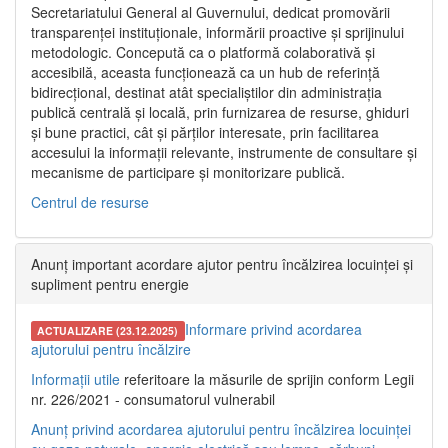
Secretariatului General al Guvernului, dedicat promovării
transparenței instituționale, informării proactive și sprijinului
metodologic. Concepută ca o platformă colaborativă și
accesibilă, aceasta funcționează ca un hub de referință
bidirecțional, destinat atât specialiștilor din administrația
publică centrală și locală, prin furnizarea de resurse, ghiduri
și bune practici, cât și părților interesate, prin facilitarea
accesului la informații relevante, instrumente de consultare și
mecanisme de participare și monitorizare publică.
Centrul de resurse
Anunț important acordare ajutor pentru încălzirea locuinței și
supliment pentru energie
Informare privind acordarea
ACTUALIZARE (23.12.2025)
ajutorului pentru încălzire
Informații utile
referitoare la măsurile de sprijin conform Legii
nr. 226/2021 - consumatorul vulnerabil
Anunț privind acordarea ajutorului pentru încălzirea locuinței