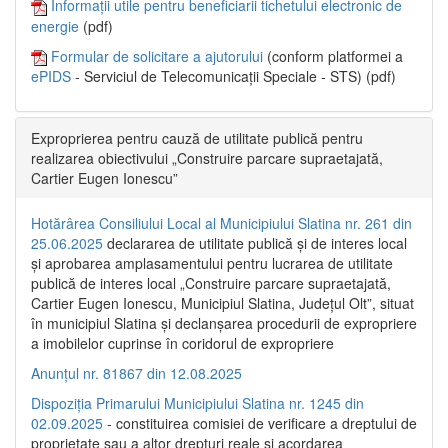
Informații utile pentru beneficiarii tichetului electronic de
energie
(pdf)
Formular de solicitare a ajutorului
(conform platformei a
ePIDS
- Serviciul de Telecomunicații Speciale - STS) (pdf)
Exproprierea pentru cauză de utilitate publică pentru
realizarea obiectivului „Construire parcare supraetajată,
Cartier Eugen Ionescu”
Hotărârea Consiliului Local al Municipiului Slatina nr. 261 din
25.06.2025
declararea de utilitate publică și de interes local
și aprobarea amplasamentului pentru lucrarea de utilitate
publică de interes local „Construire parcare supraetajată,
Cartier Eugen Ionescu, Municipiul Slatina, Județul Olt”, situat
în municipiul Slatina și declanșarea procedurii de expropriere
a imobilelor cuprinse în coridorul de expropriere
Anunțul nr. 81867 din 12.08.2025
Dispoziția Primarului Municipiului Slatina nr. 1245 din
02.09.2025
- constituirea comisiei de verificare a dreptului de
proprietate sau a altor drepturi reale și acordarea