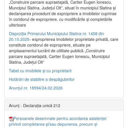
„Construire parcare supraetajată, Cartier Eugen Ionescu,
Muncipiul Slatina, Judeţul Olt”, situat în municipiul Slatina şi
declanşarea procedurii de expropriere a imobilelor cuprinse
în coridorul de expropriere, cu modificările şi completările
ulterioare
Dispoziția Primarului Municipiului Slatina nr. 1458 din
20.10.2025
- exproprierea imobilelor proprietate privată, care
constituie coridorul de expropriere, situate pe
amplasamentul lucrării de utilitate publică „Construire
parcare supraetajată, Cartier Eugen Ionescu, Municipiul
Slatina, Județul Olt”
Tabel cu imobilele și cu proprietarii
Hotărâri de stabilire a despăgubirilor
Anunțul nr. 18594/24.02.2026
Anunț - Declarația unică 212
Persoanele desemnate pentru acordarea asistenței
privind completarea și/sau depunerea, precum și