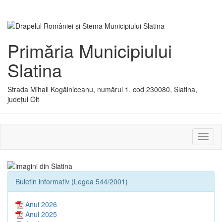
Primăria Municipiului
Slatina
Strada Mihail Kogălniceanu, numărul 1, cod 230080, Slatina,
județul Olt
Activ
sau
dezac
meniu
Buletin informativ (Legea 544/2001)
Anul 2026
Anul 2025