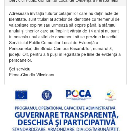
Adresează invitația tuturor cetățenilor care nu dețin acte de
identitate, sunt titulari ai actelor de identitate cu termenul de
valabilitate expirat sau urmează să expire până la sfârșitul
anului și tinerilor care au împlinit vârsta de 14 ani și nu sunt
în posesia unui astfel de document să se prezinte la sediul
Serviciului Public Comunitar Local de Evidență a
Persoanelor, din Strada Centura Basarabilor, numărul 8,
județul Olt, pentru a fi puși în legalitate pe linie de evidență a
persoanelor.
Șef serviciu,
Elena-Claudia Vîlceleanu