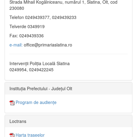
Strada Mihail Kogălniceanu, numărul 1, Slatina, Olt, cod
230080
Telefon 0249439377, 0249439233
Telverde 0349919
Fax: 0249439336
e-mail:
office@primariaslatina.ro
Intervenții Poliția Locală Slatina
0249954, 0249422245
Instituția Prefectului - Județul Olt
Program de audiențe
Loctrans
Harta traseelor