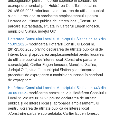
despăgubirilor pentru imobilele cuprinse în coridorul de
expropriere aprobat prin Hotărârea Consiliului Local nr.
261/25.06.2025 referitoare la declararea de utilitate publică
și de interes local și aprobarea amplasamentului pentru
lucrarea de utilitate publică de interes local „Construire
parcare supraetajată, situată în Cartierul Eugen Ionescu,
municipiul Slatina, județul Olt”
Hotărârea Consiliului Local al Municipiului Slatina nr. 416 din
15.09.2025
- modificarea Hotărârii Consiliului Local nr.
261/25.06.2025 privind declararea de utilitate publică și de
interes local și aprobarea amplasamentului pentru lucrarea
de utilitate publică de interes local „Construire parcare
supraetajată, Cartier Eugen Ionescu, Muncipiul Slatina,
Județul Olt”, situat în municipiul Slatina și declanșarea
procedurii de expropriere a imobilelor cuprinse în coridorul
de expropriere
Hotărârea Consiliului Local al Municipiului Slatina nr. 443 din
30.09.2025
- modificarea anexei nr. 2 la Hotărârea Consiliului
Local nr. 261/25.06.2025 privind declararea de utilitate
publică şi de interes local şi aprobarea amplasamentului
pentru lucrarea de utilitate publică de interes local
„Construire parcare supraetajată, Cartier Eugen Ionescu,