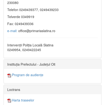
230080
Telefon 0249439377, 0249439233
Telverde 0349919
Fax: 0249439336
e-mail:
office@primariaslatina.ro
Intervenții Poliția Locală Slatina
0249954, 0249422245
Instituția Prefectului - Județul Olt
Program de audiențe
Loctrans
Harta traseelor