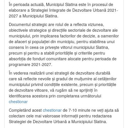
În perioada actuală, Municipiul Slatina este în procesul de
elaborare a Strategiei Integrate de Dezvoltare Urbană 2021‐
2027 a Municipiului Slatina.
Documentul strategic are rolul de a reflecta viziunea,
obiectivele strategice și direcțiile sectoriale de dezvoltare ale
municipiului, prin implicarea factorilor de decizie, a oamenilor
de afaceri și populației din municipiu, pentru stabilirea unui
consens în ceea ce privește viitorul municipiului Slatina,
precum și pentru a stabili prioritățile și criteriile pentru
absorbția de fonduri comunitare alocate pentru perioada de
programare 2021-2027.
În vederea realizării unei strategii de dezvoltare durabilă
care să reflecte nevoile și gradul de mulțumire al cetățenilor
municipiului privind condițiile existente, precum și prioritățile
de dezvoltare viitoare, vă rugăm să ne sprijiniți în
identificarea acestora prin completarea următorului
chestionar
Completând acest
chestionar
de 7-10 minute ne veți ajuta să
colectam cele mai valoroase informații pentru redactarea
Strategiei de Dezvoltare Urbană a Municipiului Slatina.