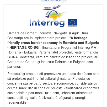
Camera de Comerț, Industrie, Navigație și Agricultură
Constanța are în implementare proiectul
“A heritage
friendly cross-border economy in România and Bulgaria
- HERITAGE RO-BG”
, finanțat prin Programul Interreg V-A
România - Bulgaria. Parteneriatul proiectului este format din
CCINA Constanța, care are calitate de leader de proiect, iar
Camera de Comerț și Industrie Dobrich din Bulgaria este
partener.
Proiectul își propune să promoveze un mediu de afaceri care
să protejeze patrimoniul cultural și natural. Proiectul se
concentrează pe patru sectoare economice, considerate cu
cel mai mare risc în ceea ce privește valorificarea economică
sustenabilă a patrimoniului: turism, urbanism-arhitectură-
construcții, agricultură-silvicultură-pășunat și energii
regenerabile.