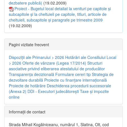
dezbatere publică)
(19.02.2009)
Proiect - Bugetul local detaliat la venituri pe capitole şi
subcapitole şi la cheltuieli pe capitole, titluri, articole de
cheltuieli, subcapitole şi paragrafe pe trimestre 2009
(19.02.2009)
Pagini vizitate frecvent
Dispoziţii ale Primarului > 2026
Hotărâri ale Consiliului Local
> 2026
Oferte de vânzare (Legea 17/2014)
Structuri
asociative privind eliberarea atestatului de producător
Transparenţa decizională
Formulare cereri tip
Strategia de
dezvoltare durabilă
Proiecte cu finanţare internaţională
Proiecte de hotărâre
Deschiderea procedurii succesorale
(Anexa 2)
DDI - Executori judecătorești
Taxe şi impozite
online
Informaţii de contact
Strada Mihail Kogălniceanu, numărul 1, Slatina, Olt, cod