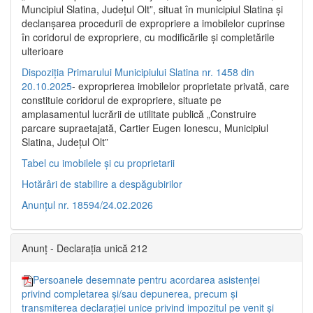
Muncipiul Slatina, Judeţul Olt”, situat în municipiul Slatina şi
declanşarea procedurii de expropriere a imobilelor cuprinse
în coridorul de expropriere, cu modificările şi completările
ulterioare
Dispoziția Primarului Municipiului Slatina nr. 1458 din
20.10.2025
- exproprierea imobilelor proprietate privată, care
constituie coridorul de expropriere, situate pe
amplasamentul lucrării de utilitate publică „Construire
parcare supraetajată, Cartier Eugen Ionescu, Municipiul
Slatina, Județul Olt”
Tabel cu imobilele și cu proprietarii
Hotărâri de stabilire a despăgubirilor
Anunțul nr. 18594/24.02.2026
Anunț - Declarația unică 212
Persoanele desemnate pentru acordarea asistenței
privind completarea și/sau depunerea, precum și
transmiterea declarației unice privind impozitul pe venit și