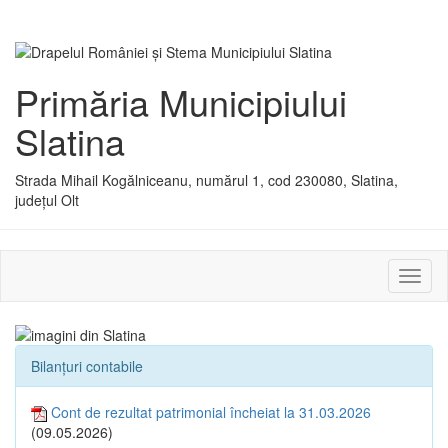
Primăria Municipiului
Slatina
Strada Mihail Kogălniceanu, numărul 1, cod 230080, Slatina,
județul Olt
Activ
sau
dezac
meniu
Bilanțuri contabile
Cont de rezultat patrimonial încheiat la 31.03.2026
(09.05.2026)