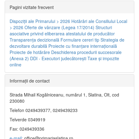
Pagini vizitate frecvent
Dispoziţii ale Primarului > 2026
Hotărâri ale Consiliului Local
> 2026
Oferte de vânzare (Legea 17/2014)
Structuri
asociative privind eliberarea atestatului de producător
Transparenţa decizională
Formulare cereri tip
Strategia de
dezvoltare durabilă
Proiecte cu finanţare internaţională
Proiecte de hotărâre
Deschiderea procedurii succesorale
(Anexa 2)
DDI - Executori judecătorești
Taxe şi impozite
online
Informaţii de contact
Strada Mihail Kogălniceanu, numărul 1, Slatina, Olt, cod
230080
Telefon 0249439377, 0249439233
Telverde 0349919
Fax: 0249439336
e-mail:
office@primariaslatina.ro