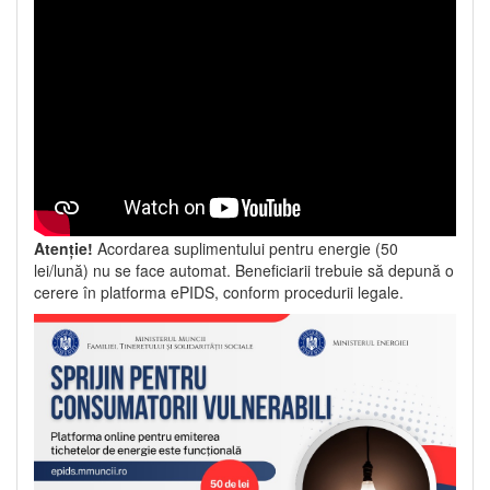
Atenție!
Acordarea suplimentului pentru energie (50
lei/lună) nu se face automat. Beneficiarii trebuie să depună o
cerere în platforma ePIDS, conform procedurii legale.