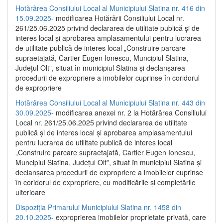
Hotărârea Consiliului Local al Municipiului Slatina nr. 416 din
15.09.2025
- modificarea Hotărârii Consiliului Local nr.
261/25.06.2025 privind declararea de utilitate publică și de
interes local și aprobarea amplasamentului pentru lucrarea
de utilitate publică de interes local „Construire parcare
supraetajată, Cartier Eugen Ionescu, Muncipiul Slatina,
Județul Olt”, situat în municipiul Slatina și declanșarea
procedurii de expropriere a imobilelor cuprinse în coridorul
de expropriere
Hotărârea Consiliului Local al Municipiului Slatina nr. 443 din
30.09.2025
- modificarea anexei nr. 2 la Hotărârea Consiliului
Local nr. 261/25.06.2025 privind declararea de utilitate
publică şi de interes local şi aprobarea amplasamentului
pentru lucrarea de utilitate publică de interes local
„Construire parcare supraetajată, Cartier Eugen Ionescu,
Muncipiul Slatina, Judeţul Olt”, situat în municipiul Slatina şi
declanşarea procedurii de expropriere a imobilelor cuprinse
în coridorul de expropriere, cu modificările şi completările
ulterioare
Dispoziția Primarului Municipiului Slatina nr. 1458 din
20.10.2025
- exproprierea imobilelor proprietate privată, care