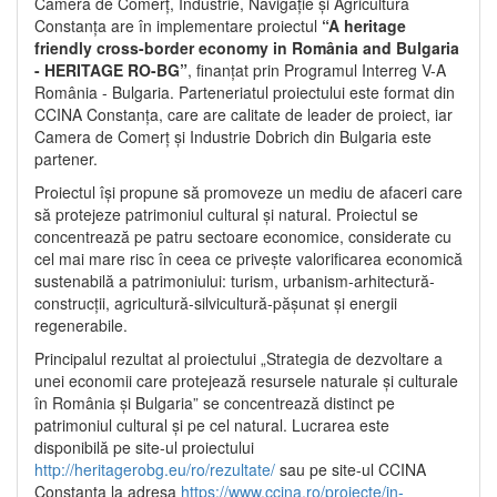
Camera de Comerț, Industrie, Navigație și Agricultură
Constanța are în implementare proiectul
“A heritage
friendly cross-border economy in România and Bulgaria
- HERITAGE RO-BG”
, finanțat prin Programul Interreg V-A
România - Bulgaria. Parteneriatul proiectului este format din
CCINA Constanța, care are calitate de leader de proiect, iar
Camera de Comerț și Industrie Dobrich din Bulgaria este
partener.
Proiectul își propune să promoveze un mediu de afaceri care
să protejeze patrimoniul cultural și natural. Proiectul se
concentrează pe patru sectoare economice, considerate cu
cel mai mare risc în ceea ce privește valorificarea economică
sustenabilă a patrimoniului: turism, urbanism-arhitectură-
construcții, agricultură-silvicultură-pășunat și energii
regenerabile.
Principalul rezultat al proiectului „Strategia de dezvoltare a
unei economii care protejează resursele naturale și culturale
în România și Bulgaria” se concentrează distinct pe
patrimoniul cultural și pe cel natural. Lucrarea este
disponibilă pe site-ul proiectului
http://heritagerobg.eu/ro/rezultate/
sau pe site-ul CCINA
Constanța la adresa
https://www.ccina.ro/proiecte/in-