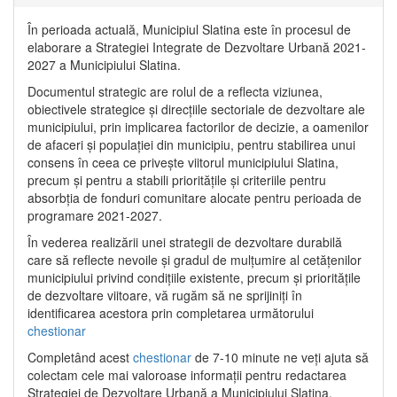
În perioada actuală, Municipiul Slatina este în procesul de
elaborare a Strategiei Integrate de Dezvoltare Urbană 2021‐
2027 a Municipiului Slatina.
Documentul strategic are rolul de a reflecta viziunea,
obiectivele strategice și direcțiile sectoriale de dezvoltare ale
municipiului, prin implicarea factorilor de decizie, a oamenilor
de afaceri și populației din municipiu, pentru stabilirea unui
consens în ceea ce privește viitorul municipiului Slatina,
precum și pentru a stabili prioritățile și criteriile pentru
absorbția de fonduri comunitare alocate pentru perioada de
programare 2021-2027.
În vederea realizării unei strategii de dezvoltare durabilă
care să reflecte nevoile și gradul de mulțumire al cetățenilor
municipiului privind condițiile existente, precum și prioritățile
de dezvoltare viitoare, vă rugăm să ne sprijiniți în
identificarea acestora prin completarea următorului
chestionar
Completând acest
chestionar
de 7-10 minute ne veți ajuta să
colectam cele mai valoroase informații pentru redactarea
Strategiei de Dezvoltare Urbană a Municipiului Slatina.