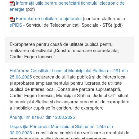
Informații utile pentru beneficiarii tichetului electronic de
energie
(pdf)
Formular de solicitare a ajutorului
(conform platformei a
ePIDS
- Serviciul de Telecomunicații Speciale - STS) (pdf)
Exproprierea pentru cauză de utilitate publică pentru
realizarea obiectivului „Construire parcare supraetajată,
Cartier Eugen Ionescu”
Hotărârea Consiliului Local al Municipiului Slatina nr. 261 din
25.06.2025
declararea de utilitate publică și de interes local
și aprobarea amplasamentului pentru lucrarea de utilitate
publică de interes local „Construire parcare supraetajată,
Cartier Eugen Ionescu, Municipiul Slatina, Județul Olt”, situat
în municipiul Slatina și declanșarea procedurii de expropriere
a imobilelor cuprinse în coridorul de expropriere
Anunțul nr. 81867 din 12.08.2025
Dispoziția Primarului Municipiului Slatina nr. 1245 din
02.09.2025
- constituirea comisiei de verificare a dreptului de
proprietate sau a altor drepturi reale și acordarea