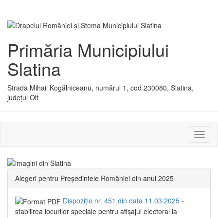
Primăria Municipiului
Slatina
Strada Mihail Kogălniceanu, numărul 1, cod 230080, Slatina,
județul Olt
Activ
sau
dezac
meniu
Alegeri pentru Președintele României din anul 2025
Dispoziție nr. 451 din data 11.03.2025
-
stabilirea locurilor speciale pentru afișajul electoral la