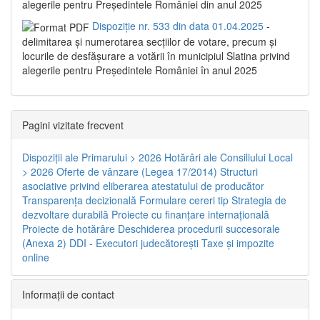
alegerile pentru Președintele României din anul 2025
Dispoziție nr. 533 din data 01.04.2025
-
delimitarea şi numerotarea secţiilor de votare, precum şi
locurile de desfăşurare a votării în municipiul Slatina privind
alegerile pentru Preşedintele României în anul 2025
Pagini vizitate frecvent
Dispoziţii ale Primarului > 2026
Hotărâri ale Consiliului Local
> 2026
Oferte de vânzare (Legea 17/2014)
Structuri
asociative privind eliberarea atestatului de producător
Transparenţa decizională
Formulare cereri tip
Strategia de
dezvoltare durabilă
Proiecte cu finanţare internaţională
Proiecte de hotărâre
Deschiderea procedurii succesorale
(Anexa 2)
DDI - Executori judecătorești
Taxe şi impozite
online
Informaţii de contact