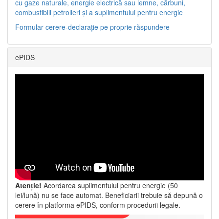
cu gaze naturale, energie electrică sau lemne, cărbuni,
combustibili petrolieri și a suplimentului pentru energie
Formular cerere-declarație pe proprie răspundere
ePIDS
Atenție!
Acordarea suplimentului pentru energie (50
lei/lună) nu se face automat. Beneficiarii trebuie să depună o
cerere în platforma ePIDS, conform procedurii legale.