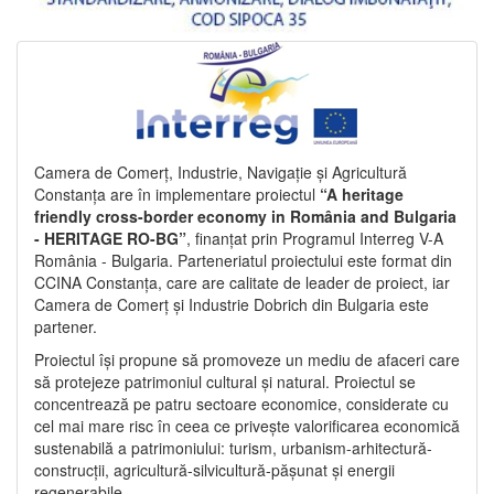
Camera de Comerț, Industrie, Navigație și Agricultură
Constanța are în implementare proiectul
“A heritage
friendly cross-border economy in România and Bulgaria
- HERITAGE RO-BG”
, finanțat prin Programul Interreg V-A
România - Bulgaria. Parteneriatul proiectului este format din
CCINA Constanța, care are calitate de leader de proiect, iar
Camera de Comerț și Industrie Dobrich din Bulgaria este
partener.
Proiectul își propune să promoveze un mediu de afaceri care
să protejeze patrimoniul cultural și natural. Proiectul se
concentrează pe patru sectoare economice, considerate cu
cel mai mare risc în ceea ce privește valorificarea economică
sustenabilă a patrimoniului: turism, urbanism-arhitectură-
construcții, agricultură-silvicultură-pășunat și energii
regenerabile.