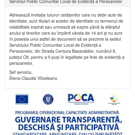
Serviciul Public Comunitar Local de Evidență a Persoanelor
Adresează invitația tuturor cetățenilor care nu dețin acte de
identitate, sunt titulari ai actelor de identitate cu termenul de
valabilitate expirat sau urmează să expire până la sfârșitul
anului și tinerilor care au împlinit vârsta de 14 ani și nu sunt
în posesia unui astfel de document să se prezinte la sediul
Serviciului Public Comunitar Local de Evidență a
Persoanelor, din Strada Centura Basarabilor, numărul 8,
județul Olt, pentru a fi puși în legalitate pe linie de evidență a
persoanelor.
Șef serviciu,
Elena-Claudia Vîlceleanu