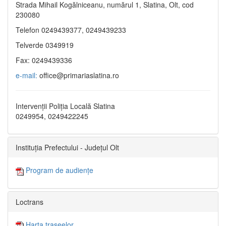
Strada Mihail Kogălniceanu, numărul 1, Slatina, Olt, cod
230080
Telefon 0249439377, 0249439233
Telverde 0349919
Fax: 0249439336
e-mail:
office@primariaslatina.ro
Intervenții Poliția Locală Slatina
0249954, 0249422245
Instituția Prefectului - Județul Olt
Program de audiențe
Loctrans
Harta traseelor