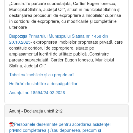
„Construire parcare supraetajată, Cartier Eugen Ionescu,
Muncipiul Slatina, Judeţul Olt”, situat în municipiul Slatina şi
declanşarea procedurii de expropriere a imobilelor cuprinse
în coridorul de expropriere, cu modificările şi completările
ulterioare
Dispoziția Primarului Municipiului Slatina nr. 1458 din
20.10.2025
- exproprierea imobilelor proprietate privată, care
constituie coridorul de expropriere, situate pe
amplasamentul lucrării de utilitate publică „Construire
parcare supraetajată, Cartier Eugen Ionescu, Municipiul
Slatina, Județul Olt”
Tabel cu imobilele și cu proprietarii
Hotărâri de stabilire a despăgubirilor
Anunțul nr. 18594/24.02.2026
Anunț - Declarația unică 212
Persoanele desemnate pentru acordarea asistenței
privind completarea și/sau depunerea, precum și