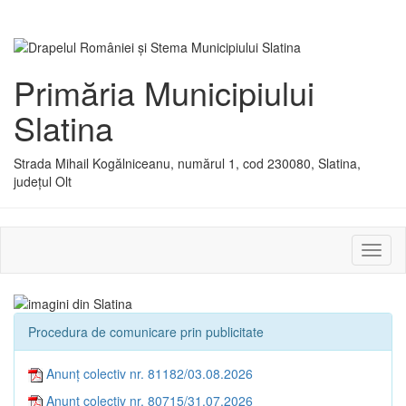
Primăria Municipiului
Slatina
Strada Mihail Kogălniceanu, numărul 1, cod 230080, Slatina,
județul Olt
Activ
sau
dezac
meniu
Procedura de comunicare prin publicitate
Anunț colectiv nr. 81182/03.08.2026
Anunț colectiv nr. 80715/31.07.2026